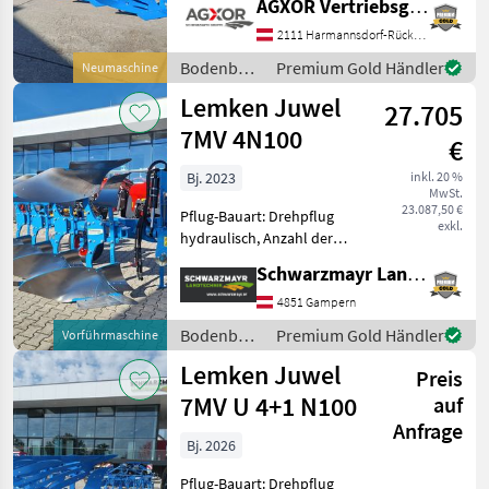
AGXOR Vertriebsgesellschaft Ost GmbH
Scheibensech, hydr.
Schnittbreitenverstellung,
2111 Harmannsdorf-Rückersdorf
Streifenkörper EDV: 71804
Bodenbearbeitung
Premium Gold Händler
Neumaschine
Volldrehpflug 5-sc
/ Lemken
Lemken Juwel
27.705
7MV 4N100
€
Bj. 2023
inkl. 20 %
MwSt.
23.087,50 €
Pflug-Bauart: Drehpflug
exkl.
hydraulisch, Anzahl der
Schare: 4-schar,
Schwarzmayr Landtechnik GmbH - Gampern
Maiseinleger, Scheibensech,
hydr.
4851 Gampern
Schnittbreitenverstellung,
Bodenbearbeitung
Premium Gold Händler
Vorführmaschine
Stützrad, Vorschäler Nr.
/ Lemken
Lemken Juwel
63168 Volldrehpfl
Preis
7MV U 4+1 N100
auf
Anfrage
Bj. 2026
Pflug-Bauart: Drehpflug