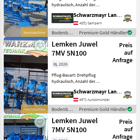
hydraulisch, Anzahl der
Schare: 4-schar,
Schwarzmayr Landtechnik GmbH - Gampern
Scheibensech, hydr.
Schnittbreitenverstellung,
4851 Gampern
Steinsicherung,
Bodenbearbeitung
Premium Gold Händler
Neumaschine
Streifenkörper Nr. 72194
/ Lemken
Lemken Juwel
Volldrehpflug
Preis
7MV 5N100
auf
Anfrage
Bj. 2026
Pflug-Bauart: Drehpflug
hydraulisch, Anzahl der
Schare: 5-schar und mehr,
Schwarzmayr Landtechnik GmbH - Aurolzmünster
Scheibensech, hydr.
Schnittbreitenverstellung,
4971 Aurolzmünster
Stützrad Nr. 72192
Bodenbearbeitung
Premium Gold Händler
Neumaschine
Volldrehpflug 5-scharig -
/ Lemken
Lemken Juwel
Preis
7MV 5N100
auf
Anfrage