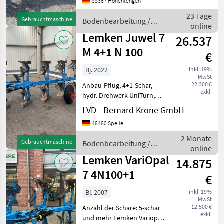
88367 Hohentengen
L 90 Vorführpflug von 2023
hydraulische Non Stop
23 Tage
Gebrauchtmaschine
Bodenbearbeitung /
Überlastsicherun
online
Lemken
Lemken Juwel 7
26.537
M 4+1 N 100
€
Bj. 2022
inkl. 19%
MwSt
22.300 €
Anbau-Pflug, 4+1-Schar,
exkl.
hydr. Drehwerk UniTurn,
dw. Drehzylinder, Rahmen:
LVD - Bernard Krone GmbH
120 x 120 x 10 mm 80 cm
48480 Spelle
Rahmenhöhe, 100 cm
Körperabstand,
2 Monate
Gebrauchtmaschine
Bodenbearbeitung /
Einstellcenter Optiquick,
online
Lemken
Abstell
Lemken VariOpal
14.875
7 4N100+1
€
Bj. 2007
inkl. 19%
MwSt
12.500 €
Anzahl der Schare: 5-schar
exkl.
und mehr Lemken Variopal