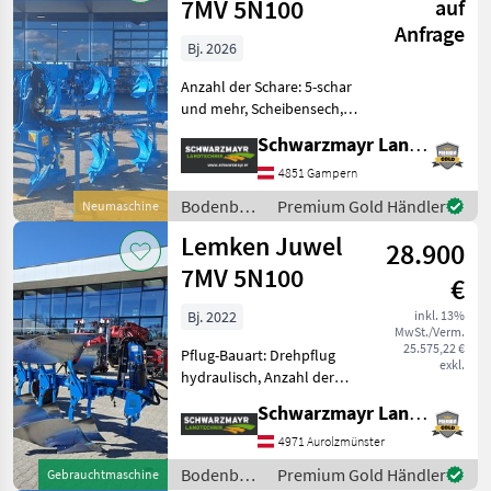
7MV 5N100
auf
Anfrage
Bj. 2026
Anzahl der Schare: 5-schar
und mehr, Scheibensech,
hydr.
Schwarzmayr Landtechnik GmbH - Gampern
Schnittbreitenverstellung,
Stützrad Nr. 70751
4851 Gampern
Symbolfotos Volldrehpflug
Bodenbearbeitung
Premium Gold Händler
Neumaschine
5-scharig - mit hydr.
/ Lemken
Lemken Juwel
Schnittbreite
28.900
7MV 5N100
€
Bj. 2022
inkl. 13%
MwSt./Verm.
25.575,22 €
Pflug-Bauart: Drehpflug
exkl.
hydraulisch, Anzahl der
Schare: 5-schar und mehr,
Schwarzmayr Landtechnik GmbH - Aurolzmünster
Maiseinleger, Scheibensech,
hydr.
4971 Aurolzmünster
Schnittbreitenverstellung,
Bodenbearbeitung
Premium Gold Händler
Gebrauchtmaschine
Stützrad, Vorschäler EDV: