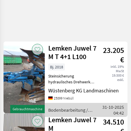
Lemken Juwel 7
23.205
M T 4+1 L100
€
Bj. 2018
inkl. 19%
MwSt
19.500 €
Steinsicherung
exkl.
hydraulisches Drehwerk
UniTurn M 100 doppelt
Wüstenberg KG Landmaschinen
wirkender Drehzylinder
25899 Niebüll
Vierkantprofilrahmen 120 x
120 x 10 mm Einstellcenter
31-10-2025
Gebrauchtmaschine
Bodenbearbeitung /
Optiquick Abstellstütze
04:42
Lemken
Rahm
Lemken Juwel 7
34.510
M