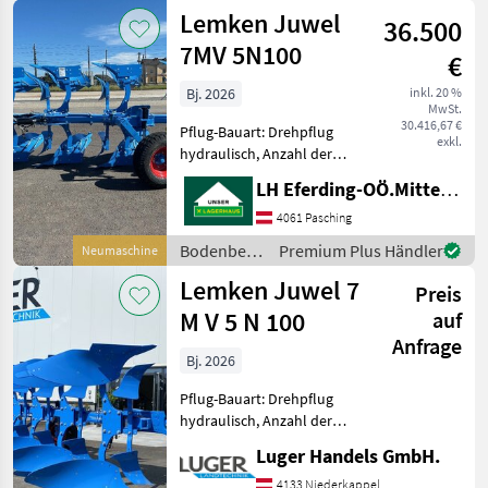
/ Lemken
Lemken Juwel
56155 V
36.500
7MV 5N100
€
Bj. 2026
inkl. 20 %
MwSt.
30.416,67 €
Pflug-Bauart: Drehpflug
exkl.
hydraulisch, Anzahl der
Schare: 5-schar und mehr,
LH Eferding-OÖ.Mitte, Hörsching
Vorschäler, Scheibensech,
hydr.
4061 Pasching
Schnittbreitenverstellung,
Bodenbearbeitung
Premium Plus Händler
Neumaschine
Stützrad hydr.
/ Lemken
Lemken Juwel 7
Rahmeneinschwenkung, 3
Preis
M V 5 N 100
auf
Anfrage
Bj. 2026
Pflug-Bauart: Drehpflug
hydraulisch, Anzahl der
Schare: 5-schar und mehr,
Luger Handels GmbH.
Maiseinleger, Scheibensech,
hydr.
4133 Niederkappel