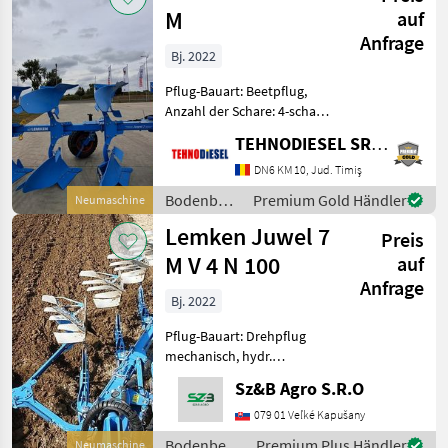
M
auf
Anfrage
Bj. 2022
Pflug-Bauart: Beetpflug,
Anzahl der Schare: 4-schar,
Stützrad 4 Troden;
TEHNODIESEL SRL, Filiala Mauch Austria
mechanische
Arbeitsbreitenverstellung
DN6 KM 10, Jud. Timiş
auf 33, 38, 44 und 50 cm;
Bodenbearbeitung
Premium Gold Händler
Neumaschine
Rahmen: 120x120x120x10
/ Lemken
Lemken Juwel 7
mm;
Preis
M V 4 N 100
auf
Anfrage
Bj. 2022
Pflug-Bauart: Drehpflug
mechanisch, hydr.
Schnittbreitenverstellung,
Sz&B Agro S.R.O
Steinsicherung,
Streifenkörper, Vorschäler
079 01 Veľké Kapušany
Lemken Juwel 7 M V 4 N 100
Bodenbearbeitung
Premium Plus Händler
Neumaschine