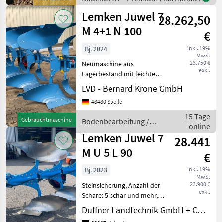
Wendepflug ZU VERKAUFEN
/ Lemken
Lemken Juwel 7
Hyd
28.262,50
M 4+1 N 100
€
Bj. 2024
inkl. 19%
MwSt
23.750 €
Neumaschine aus
exkl.
Lagerbestand mit leichten
Farbschäden, Anbau-
LVD - Bernard Krone GmbH
Volldrehpflug, 4+1-Schar,
48480 Spelle
Arbeitsbreite: 2, 50 m, hydr.
Drehwerk UniTurn M dw
15 Tage
Gebrauchtmaschine
Bodenbearbeitung /
Drehzylinder, Rahmen 120 x
online
Lemken
Lemken Juwel 7
28.441
M U 5 L 90
€
Bj. 2023
inkl. 19%
MwSt
23.900 €
Steinsicherung, Anzahl der
exkl.
Schare: 5-schar und mehr,
Scheibensech, Stützrad
Duffner Landtechnik GmbH + Co KG
Lemken Pflug Juwel 7 M U 5