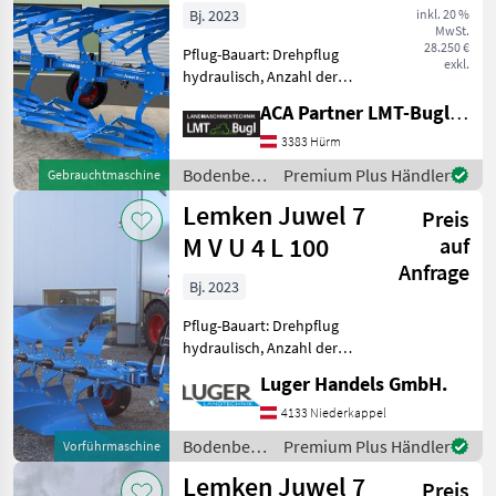
Bj. 2023
inkl. 20 %
MwSt.
28.250 €
Pflug-Bauart: Drehpflug
exkl.
hydraulisch, Anzahl der
Schare: 4-schar,
ACA Partner LMT-Bugl GmbH
Scheibensech, hydr.
Schnittbreitenverstellung,
3383 Hürm
Steinsicherung,
Bodenbearbeitung
Premium Plus Händler
Gebrauchtmaschine
Streifenkörper, Stützrad
/ Lemken
Lemken Juwel 7
Lemken Juwel 8MV 4
Preis
M V U 4 L 100
auf
Anfrage
Bj. 2023
Pflug-Bauart: Drehpflug
hydraulisch, Anzahl der
Schare: 4-schar, Vorschäler,
Luger Handels GmbH.
hydr.
Schnittbreitenverstellung,
4133 Niederkappel
Steinsicherung, Stützrad
Bodenbearbeitung
Premium Plus Händler
Vorführmaschine
Volldrehpflug 4-scharig -
/ Lemken
Lemken Juwel 7
mit hydr
Preis