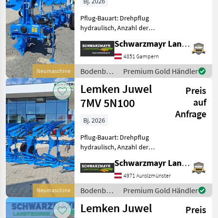
Bj. 2026
Pflug-Bauart: Drehpflug
hydraulisch, Anzahl der
Schare: 5-schar und mehr,
Schwarzmayr Landtechnik GmbH - Gampern
Maiseinleger, Scheibensech,
hydr.
4851 Gampern
Schnittbreitenverstellung,
Bodenbearbeitung
Premium Gold Händler
Neumaschine
Stützrad, Vorschäler Nr.
/ Lemken
Lemken Juwel
72191 Symbo
Preis
7MV 5N100
auf
Anfrage
Bj. 2026
Pflug-Bauart: Drehpflug
hydraulisch, Anzahl der
Schare: 5-schar und mehr,
Schwarzmayr Landtechnik GmbH - Aurolzmünster
Scheibensech, hydr.
Schnittbreitenverstellung,
4971 Aurolzmünster
Streifenkörper, Stützrad Nr.
Bodenbearbeitung
Premium Gold Händler
Neumaschine
72193 Volldrehpf
/ Lemken
Lemken Juwel
Preis