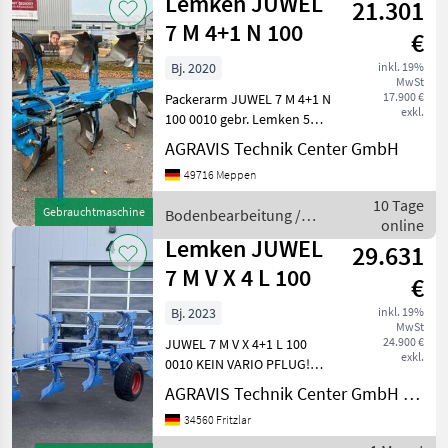
Lemken JUWEL
21.301
7 M 4+1 N 100
€
Bj. 2020
inkl. 19%
MwSt
17.900 €
Packerarm JUWEL 7 M 4+1 N
exkl.
100 0010 gebr. Lemken 5
scharr Volldrehpflug 0020
AGRAVIS Technik Center GmbH
Dreipunktanbau, hydr.
49716 Meppen
Schwenkbar, 0030
hydraulische Rahmen
10 Tage
Gebrauchtmaschine
Bodenbearbeitung /
einschwenkung, 0040
online
Lemken
Vollscharr
Lemken JUWEL
29.631
7 M V X 4 L 100
€
Bj. 2023
inkl. 19%
MwSt
24.900 €
JUWEL 7 M V X 4+1 L 100
exkl.
0010 KEIN VARIO PFLUG!
0020 Dreipunktanbau, 0030
AGRAVIS Technik Center GmbH - Fritzlar
hyd. Schwenkeinrichtung,
34560 Fritzlar
0040 mech. Steinsicherung
Bodenbearbeitung Pflüge