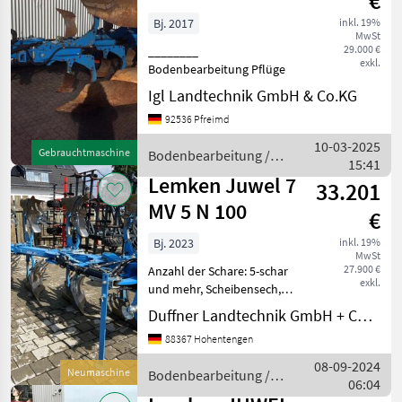
€
Bj. 2017
inkl. 19%
MwSt
29.000 €
________
exkl.
Bodenbearbeitung Pflüge
Igl Landtechnik GmbH & Co.KG
92536 Pfreimd
10-03-2025
Gebrauchtmaschine
Bodenbearbeitung /
15:41
Lemken
Lemken Juwel 7
33.201
MV 5 N 100
€
Bj. 2023
inkl. 19%
MwSt
27.900 €
Anzahl der Schare: 5-schar
exkl.
und mehr, Scheibensech,
hydr.
Duffner Landtechnik GmbH + Co KG
Schnittbreitenverstellung,
88367 Hohentengen
Streifenkörper, Stützrad
Lemken Pflug Juwel 7 MV 5
08-09-2024
Neumaschine
Bodenbearbeitung /
N 100, Vorführmaschine
06:04
Lemken
Baujahr 202