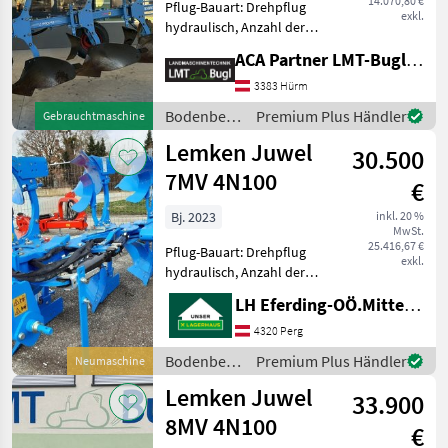
14.070,80 €
Pflug-Bauart: Drehpflug
exkl.
hydraulisch, Anzahl der
Schare: 4-schar,
ACA Partner LMT-Bugl GmbH
Maiseinleger, Scheibensech,
hydr.
3383 Hürm
Schnittbreitenverstellung,
Bodenbearbeitung
Premium Plus Händler
Gebrauchtmaschine
Steinsicherung, Stützrad,
/ Lemken
Lemken Juwel
Vorschäler Lemken Va
30.500
7MV 4N100
€
Bj. 2023
inkl. 20 %
MwSt.
25.416,67 €
Pflug-Bauart: Drehpflug
exkl.
hydraulisch, Anzahl der
Schare: 4-schar, Vorschäler,
LH Eferding-OÖ.Mitte, Perg
Maiseinleger, Scheibensech,
hydr.
4320 Perg
Schnittbreitenverstellung,
Bodenbearbeitung
Premium Plus Händler
Neumaschine
Stützrad hydr.
/ Lemken
Lemken Juwel
Rahmeneinschwenkun
33.900
8MV 4N100
€