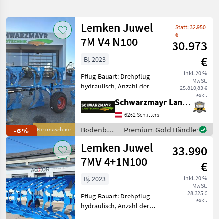
verfeinern
Lemken Juwel
Statt: 32.950
Kategorie
Land
Filter
2
€
7M V4 N100
30.973
30
€
Bj. 2023
AKTUELLER
Zurücksetzen
Ergebnisse
PFAD
inkl. 20 %
anzeigen
Pflug-Bauart: Drehpflug
MwSt.
Lemken
hydraulisch, Anzahl der
25.810,83 €
Juwel 7
Schare: 4-schar,
exkl.
M V 4 N
Schwarzmayr Landtechnik GmbH - Schlitters
Scheibensech, hydr.
100
Schnittbreitenverstellung,
6262 Schlitters
Stützrad, Vorschäler Nr.
KATEGORIE
Bodenbearbeitung
Premium Gold Händler
-6 %
Neumaschine
WÄHLEN
63018 Volldrehpflug 4-
/ Lemken
Lemken Juwel
scharig
33.990
Landtechnik
30
7MV 4+1N100
€
MARKTPLATZ
Bj. 2023
inkl. 20 %
MwSt.
28.325 €
Marktplatz
Händlerangebote
Kleinanzeigen
Pflug-Bauart: Drehpflug
exkl.
hydraulisch, Anzahl der
Schare: 5-schar und mehr,