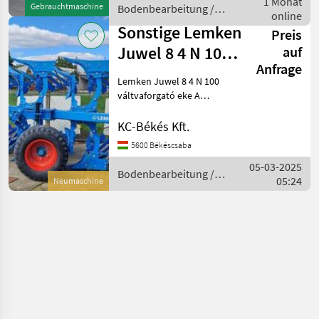
1 Monat
Gebrauchtmaschine
Bodenbearbeitung /
online
Lemken
Sonstige Lemken
Preis
Juwel 8 4 N 100
auf
Anfrage
váltvaforgató
Lemken Juwel 8 4 N 100
eke
váltvaforgató eke A
Lemken Juwel 8 4 N 100
váltvaforgató eke most
KC-Békés Kft.
elérhető a KC-Békés Kft.-
5600 Békéscsaba
nél! Ezen kívül a Lemken
05-03-2025
gépek teljes palettája me
Bodenbearbeitung /
05:24
Neumaschine
Sonstige