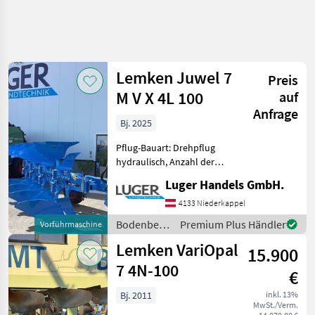
Lemken Juwel 7
Preis
M V X 4L 100
auf
Anfrage
Bj. 2025
Pflug-Bauart: Drehpflug
hydraulisch, Anzahl der
Schare: 4-schar,
Luger Handels GmbH.
Scheibensech, hydr.
Schnittbreitenverstellung,
4133 Niederkappel
Steinsicherung, Stützrad,
Bodenbearbeitung
Premium Plus Händler
Vorführmaschine
Vorschäler Volldrehpflug 4-
/ Lemken
Lemken VariOpal
schari
15.900
7 4N-100
€
Bj. 2011
inkl. 13%
MwSt./Verm.