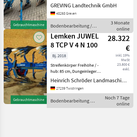
7 4+1N100 -Baujahr 2007 -
GREVING Landtechnik GmbH
W52 Körper mit doppelter
48268 Greven
Stütze -
Rahmeneinschwenkzylinder
3 Monate
Gebrauchtmaschine
Bodenbearbeitung /
mit Memoryfunktion -
online
Lemken
Messerse
Lemken JUWEL
28.322
8 TCP V 4 N 100
€
Bj. 2018
inkl. 19%
MwSt
23.800 €
Streifenkörper Freihöhe / -
exkl.
hub: 85 cm, Dungeinleger
________ Volldrehpflug mit
Heinrich Schröder Landmaschinen KG Twistringen
automatischer
27239 Twistringen
Arbeitsbreitenverstellung
über GPS, IsoBus
Noch 7 Tage
Gebrauchtmaschine
Bodenbearbeitung /
Ausstattung - Lemken CCI-
online
Lemken
50