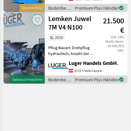
Schnittbreitenverstellung,
Bodenbearbeitung
Premium Plus Händler
Neumaschine
Stützrad, Vorschäler
/ Lemken
Lemken Juwel
Lemken Pflug Ju
21.500
7M V4 N100
€
Bj. 2020
inkl. 13%
MwSt./Verm.
19.026,55 €
Pflug-Bauart: Drehpflug
exkl.
hydraulisch, Anzahl der
Schare: 4-schar,
Luger Handels GmbH.
Scheibensech, hydr.
Schnittbreitenverstellung,
4133 Niederkappel
Stützrad, Vorschäler
Bodenbearbeitung
Premium Plus Händler
Gebrauchtmaschine
Lemken Juwel 7 MV -
/ Lemken
hydraulische R