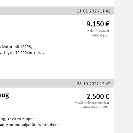
11-01-2026 11:42
9.150 €
inkl. 22 % Mwst
7.500 € exkl.
****motore Iveco con
28-10-2022 14:42
eug
2.500 €
MwSt nicht ausweisbar
Alter Preis 3.500 €
schildaufnahme inkl. dw Stg., Allrad. Kommunalgeräte Winterdienst