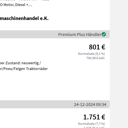
maschinenhandel e.K.
Premium Plus Händler
801 €
Normalsatz (8,1 %)
740,98 € exkl.
ner Zustand: neuwertig /
der/Pneu/Felgen Traktorräder
24-12-2024 09:34
1.751 €
Normalsatz (7,7 %)
1.625,81 € exkl.