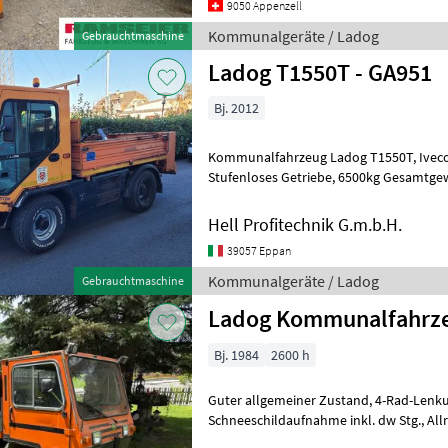
9050 Appenzell
Kommunalgeräte / Ladog
Gebrauchtmaschine
Ladog T1550T - GA951
Bj. 2012
Kommunalfahrzeug Ladog T1550T, Iveco Motor mit 122PS,
Stufenloses Getriebe, 6500kg Gesamtgewicht, ca. 79.900km, mit
Splittstreuer Hummel, *******
Hell Profitechnik G.m.b.H.
39057 Eppan
Kommunalgeräte / Ladog
Gebrauchtmaschine
Ladog Kommunalfahrz
Bj. 1984
2600 h
Guter allgemeiner Zustand, 4-Rad-Lenkung, 3-Seiten-Kipper,
Schnee