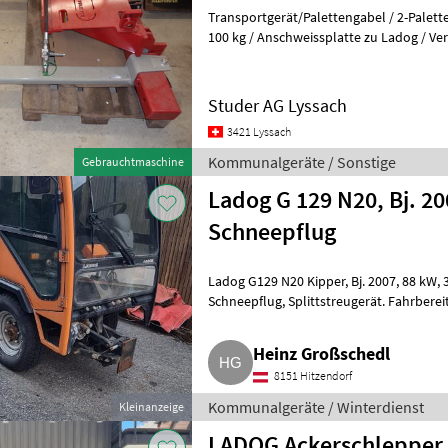
Transportgerät/Palettengabel / 2-Palett
100 kg / Anschweissplatte zu Ladog / Ve
Kommunalgeräte Sonstige Kommu
Studer AG Lyssach
3421 Lyssach
Kommunalgeräte / Sonstige
Gebrauchtmaschine
Ladog G 129 N20, Bj. 20
Schneepflug
Ladog G129 N20 Kipper, Bj. 2007, 88 kW, 3 l Iveco Motor, Hydrostat-Antrieb,
Schneepflug, Splittstreugerät. Fahrbereit, funktioniert alles, rostig.
Kommunalgeräte Win
Heinz Großschedl
8151 Hitzendorf
Kommunalgeräte / Winterdienst
Kleinanzeige
LADOG Ackerschlepper 