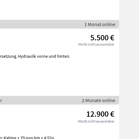
1 Monat online
5.500 €
MwSt nicht ausweisbar
setzung. Hydraulik vorne und hinten.
r
2 Monate online
12.900 €
MwSt nicht ausweisbar
rm: Kabine + 70.ooo km + 4.52o