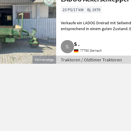
23 PS/17 kW
Bj. 1979
Verkaufe ein LADOG Dreirad mit Seilwind
entsprechend in einem guten Zustand. Ei
Traktoren Oldtimer
S .
77790 Steinach
Traktoren / Oldtimer Traktoren
Kleinanzeige