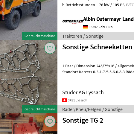
h Betriebsstunden + 76 kW / 105 PS, IVECO Motor, Diesel +
Hydrostatischer Fahrantrieb 0-50 km/h
Albin Ostermayr Land
93352 Rohr i. Nb
Traktoren / Sonstige
Gebrauchtmaschine
Sonstige Schneeketten
1 Paar / Dimension 245/75x16 / allgemei
Standort Kerzers 0-3-1-7-5-5-6-0-8-3 Rä
Studer AG Lyssach
3421 Lyssach
Räder/Pneu/Felgen / Sonstige
Gebrauchtmaschine
Sonstige TG 2