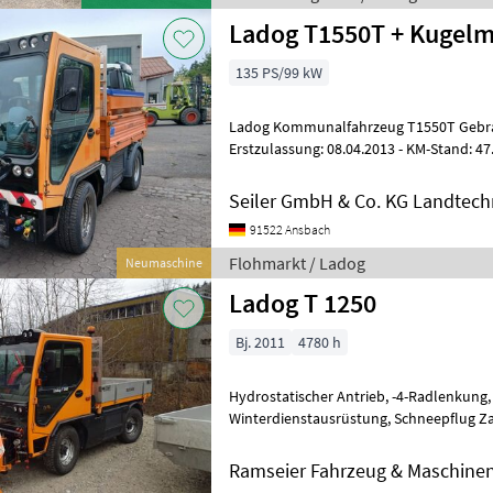
Ladog T1550T + Kugelm
135 PS/99 kW
Ladog Kommunalfahrzeug T1550T Gebra
Erstzulassung: 08.04.2013 - KM-Stand: 47.
Kabine 2 Sitzplätze mit Heizung
Seiler GmbH & Co. KG Landtech
91522 Ansbach
Flohmarkt / Ladog
Neumaschine
Ladog T 1250
Bj. 2011
4780 h
Hydrostatischer Antrieb, -4-Radlenkung, 3-Seiten Kipper,
Winterdienstausrüstung, Schneepflug Zaugg. Weitere Occasionen auf
Anfrage. Kommunalgeräte Winterdienst
Ramseier Fahrzeug & Maschine