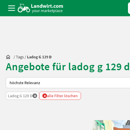
/
Tags
/
Ladog G 129 D
Angebote für ladog g 129 
So wird auf Landwirt.com sortiert
x
x
Ladog G 129 D
alle Filter löschen