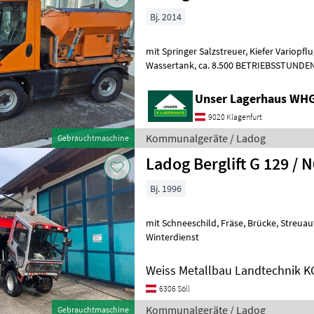
Bj. 2014
mit Springer Salzstreuer, Kiefer Variopflug, Reinex Gießarm mit
Wassertank, ca. 8.500 BETRIEBSSTUNDEN; Informieren Sie sich bitte
vor Fahrt-Antritt telefonisch, o
Unser Lagerhaus WHG,
9020 Klagenfurt
Kommunalgeräte / Ladog
Gebrauchtmaschine
Ladog Berglift G 129 / 
Bj. 1996
mit Schneeschild, Fräse, Brücke, Streuautomat Kommunalgeräte
Winterdienst
Weiss Metallbau Landtechnik K
6306 Söll
Kommunalgeräte / Ladog
Gebrauchtmaschine