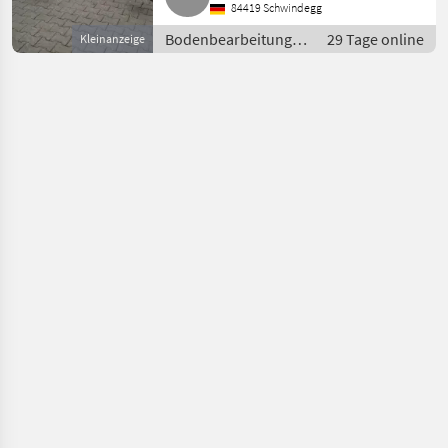
Scharspitze, Flügel ebenfalls
84419 Schwindegg
mit Hartmetallplättchen,
Bodenbearbeitung /
29 Tage online
Kleinanzeige
Grubber