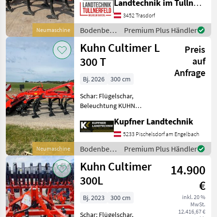
Landtechnik im Tullnerfeld Wilhelm Bayerl GmbH
Karbidscharr + Zinken mit
T-Sicherung + Walze
3452 Trasdorf
Flexliner DM 540mm +
Bodenbearbeitung
Premium Plus Händler
Neumaschine
Beleuchtung LED + A
/ Kuhn
Kuhn Cultimer L
Preis
300 T
auf
Anfrage
Bj. 2026
300 cm
Schar: Flügelschar,
Beleuchtung KUHN
Cultimer L300T
Kupfner Landtechnik
+Karbidschare DURAKARB
+Flügelschare abnehmbar
5233 Pischelsdorf am Engelbach
350mm +Abreißsicherung T
Bodenbearbeitung
Premium Plus Händler
Neumaschine
+V-Liner Walze +hydr.
/ Kuhn
Kuhn Cultimer
Walzenverst
14.900
300L
€
Bj. 2023
300 cm
inkl. 20 %
MwSt.
12.416,67 €
Schar: Flügelschar,