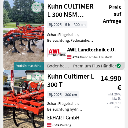
/ Kuhn
Kuhn CULTIMER
350 mm Flügelschare
Preis
Bodenbearbeitung Gr
L 300 NSM
auf
Anfrage
(Steinsicherung)
Bj. 2025
5 h
300 cm
Schar: Flügelschar,
Beleuchtung, Federzinken,
Scharspitzen,
AWL Landtechnik e.U.
Steinsicherung KUHN
Flügelschargrubber
4264 Grünbach bei Freistadt
CULTIMER L 300 NSM, 3
Bodenbearbeitung
Premium Plus Händler
Vorführmaschine
reihig mit 10 Zinken, 8
/ Kuhn
Kuhn Cultimer L
Einebnungsscheiben, T Ri
14.990
300 T
€
Bj. 2025
300 cm
inkl. 20 %
MwSt.
12.491,67 €
Schar: Flügelschar,
exkl.
Beleuchtung hydr.
Tiefeneinstellung,
ERHART GmbH
Lichtanlage mit Tafeln,
8504 Preding
FlexLiner Walze d=540,