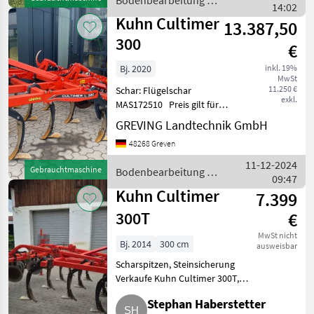
Bodenbearbeitung /
Tiefeneins
14:02
Kuhn
Kuhn Cultimer
13.387,50
300
€
Bj. 2020
inkl. 19%
MwSt
11.250 €
Schar: Flügelschar
exkl.
MAS172510 Preis gilt für
vorhandenen Zustand.
GREVING Landtechnik GmbH
Angebot freibleibend.
48268 Greven
Irrtümer, Änderungen und
Zwischenverkauf
11-12-2024
Gebrauchtmaschine
Bodenbearbeitung /
vorbehalten. Alle Angaben
09:47
Kuhn
ohne Gewä
Kuhn Cultimer
7.399
300T
€
MwSt nicht
Bj. 2014
300 cm
ausweisbar
Scharspitzen, Steinsicherung
Verkaufe Kuhn Cultimer 300T, 3-
balkig. T-Ringwalze,
Stephan Haberstetter
Nivellierscheiben. Neue Karbid-