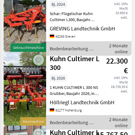
Bj. 2024
inkl. 19%
MwSt
10.850 €
Schar: Flügelschar Kuhn
exkl.
Cultimer L300, Baujahr
2024, mit 10 Zinken, mit 8
GREVING Landtechnik GmbH
Einebnungsscheiben, mit T-
48268 Greven
Liner Walze MAS254800
Bodenbearbeitung Grubber
2 Monate
Gebrauchtmaschine
Bodenbearbeitung /
online
Kuhn
Kuhn Cultimer L
22.300
300
€
Bj. 2026
inkl. 19%
MwSt
18.739,50 €
1 KUHN CULTIMER L 300 NS
exkl.
Grubber, Baujahr 2026, in
serienmäßiger Ausrüstung -
Höllriegl Landtechnik GmbH
Zinken mit automatischer
92277 Hohenburg
Steinsicherung - Karbid 80 /
50 - Abweiser - T-Ring Walze
2 Monate
Neumaschine
Bodenbearbeitung /
Durc
online
Kuhn
Kuhn Cultimer L
15.767,50