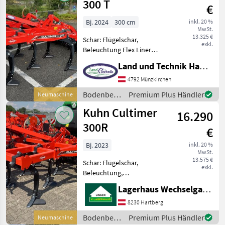
300 T
€
Bj. 2024
300 cm
inkl. 20 %
MwSt.
13.325 €
Schar: Flügelschar,
exkl.
Beleuchtung Flex Liner
Walze 540 mm, 10
Land und Technik HandelsgesmbH
Flügelscharen mit 350 mm,
DURAKARB Scharen, hydr.
4792 Münzkirchen
Tiefeneinstellung der Walze
Bodenbearbeitung
Premium Plus Händler
Neumaschine
doppelwirkend,
/ Kuhn
Kuhn Cultimer
Einebnungssc
16.290
300R
€
Bj. 2023
inkl. 20 %
MwSt.
13.575 €
Schar: Flügelschar,
exkl.
Beleuchtung,
Nachlaufeinrichtung
Lagerhaus Wechselgau reg. Gen.m.b.H.
Beleuchtung
Einebnungsscheiben
8230 Hartberg
Hydraulische
Bodenbearbeitung
Premium Plus Händler
Neumaschine
Tiefenverstellung der Walze