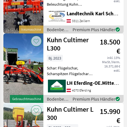
exkl.
Beleuchtung Kuhn
Leichtgrubber +
Landtechnik Karl Scheuch
Beleuchtung + hydraulische
Tiefenführung + 350mm
3311 Zeillern
Flügelschare + Flexliner
Bodenbearbeitung
Premium Plus Händler
Neumaschine
Walze + Beleuchtung
/ Kuhn
Kuhn Cultimer
Bodenbearbeitu
18.500
L300
€
Bj. 2023
inkl. 13%
MwSt./Verm.
16.371,68 €
Schar: Flügelschar,
exkl.
Scharspitzen Flügelschar
350mm, Überlastsicherung
LH Eferding-OE.Mitte, Eferding
mit Abreissschraube,
Karbidschar 50mm, T-Ring
4070 Eferding
Walze DM600mm,
Bodenbearbeitung
Premium Plus Händler
Gebrauchtmaschine
ungefederte Sternscheiben,
/ Kuhn
Kuhn Cultimer L
Hydr. Ti
15.990
300
€