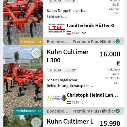
Bj. 2025
300 cm
inkl. 20 %
MwSt.
13.325 €
Schar: Doppelherzschar,
exkl.
Fahrwerk,
Nachlaufeinrichtung,
Landtechnik Hütter GmbH & Co KG
Scharspitzen,
Steinsicherung Kuhn
8342 Gnas
Cultimer L 300 Grubber -
Bodenbearbeitung
Premium Plus Händler
Neumaschine
NEUMASCHINE Baujahr
/ Kuhn
Kuhn Cultimer
2025 -
16.000
Arbeits/Transportbreite
L300
€
Bj. 2024
300 cm
inkl. 20 %
MwSt.
13.333,33 €
Schar: Flügelschar,
exkl.
Beleuchtung, Scharspitzen
KUHN Cultimer L 300
Christoph Heindl Landtechnik GmbH, Inning
Grubber Neumaschine - 3-
Reihig mit 10 Zinken -
3383 Hürm
Hydraulische
Bodenbearbeitung
Premium Plus Händler
Vorführmaschine
Tiefenverstellung -
/ Kuhn
Kuhn Cultimer L
Beleuchtung - m
15.990