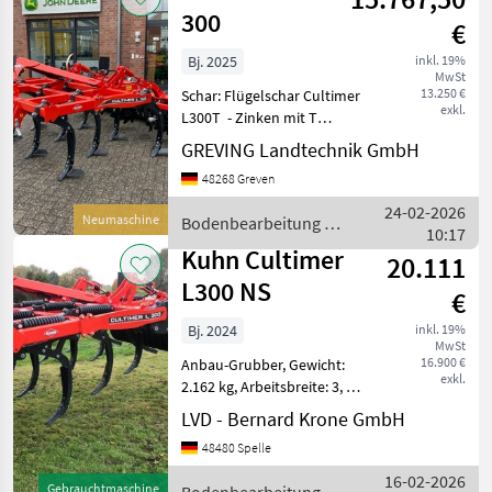
300
€
Bj. 2025
inkl. 19%
MwSt
13.250 €
Schar: Flügelschar Cultimer
exkl.
L300T - Zinken mit T
Sicherung - Standardschar
GREVING Landtechnik GmbH
80mm mit Flügel 350mm -
48268 Greven
Walze T-Ring -
Sternhohlscheiben,
24-02-2026
Neumaschine
Bodenbearbeitung /
ungefedert - hydr. Walzenei
10:17
Kuhn
Kuhn Cultimer
20.111
L300 NS
€
Bj. 2024
inkl. 19%
MwSt
16.900 €
Anbau-Grubber, Gewicht:
exkl.
2.162 kg, Arbeitsbreite: 3, 00
m, Transportbreite: 3, 00 m,
LVD - Bernard Krone GmbH
Anzahl der Zinken: 10, 8 St.
48480 Spelle
Einebnungsscheiben,
Überlastsicherung: NSM,
16-02-2026
Gebrauchtmaschine