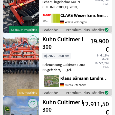
10.084,03 €
Schar: Flügelschar KUHN
exkl.
CULTIMER 300, Bj. 2019,
Arbeitsbreite: 3, 00 m,
CLAAS Weser Ems GmbH
Hohlscheiben, T-Liner-
Walze mit Abstreifern,
49696 Molbergen
Steinsicherung/
Bodenbearbeitung
Premium Plus Händler
Gebrauchtmaschine
Scherbolzen, Warntafeln/
/ Kuhn
Kuhn Cultimer L
Beleucht
19.900
300
€
Bj. 2022
300 cm
inkl. 19%
MwSt
16.722,69 €
Beleuchtung Cultimer L 300
exkl.
NS gefedert, Flügel
Standard, mit
Klaus Sämann Landmaschinen Fachbetrieb GmbH
Randscheiben, Beleuchtung
Bodenbearbeitung Grubber
97215 Uffenheim
Bodenbearbeitung
Premium Plus Händler
Neumaschine
/ Kuhn
Kuhn Cultimer L
12.911,50
300
€