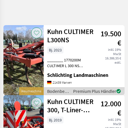
Kuhn CULTIMER
19.500
L300NS
€
Bj. 2023
inkl. 19%
MwSt
16.386,55 €
________ 1770200M
exkl.
CULTIMER L 300 NS
Maschinennr.
Schlichting Landmaschinen
KHUA1014V00B01359
1776595M CULTIMER L 300
21439 Marxen
1776580M ZINKEN NSM 13
Bodenbearbeitung
Premium Plus Händler
Neumaschine
1776582M KARBIDSCHAR
/ Kuhn
Kuhn CULTIMER
80/50 1786934M OHNE
12.000
ZUSÄTZLI
300, T-Liner-
€
Walze
Bj. 2019
inkl. 19%
MwSt