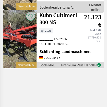
Bodenbearbeitung Grubber
1 Monat
Neumaschine
Bodenbearbeitung /
online
Kuhn
Kuhn Cultimer L
21.123
300 NS
€
Bj. 2026
inkl. 19%
MwSt
17.750,42 €
________ 1770200M
exkl.
CULTIMER L 300 NS
Maschinennr.
Schlichting Landmaschinen
KHUA1014P00B02487
1776595M CULTIMER L 300
21439 Marxen
1776580M ZINKEN NSM 13
Bodenbearbeitung
Premium Plus Händler
Neumaschine
1776582M KARBIDSCHAR
/ Kuhn
80/50 1786934M OHNE
ZUSAETZLIC