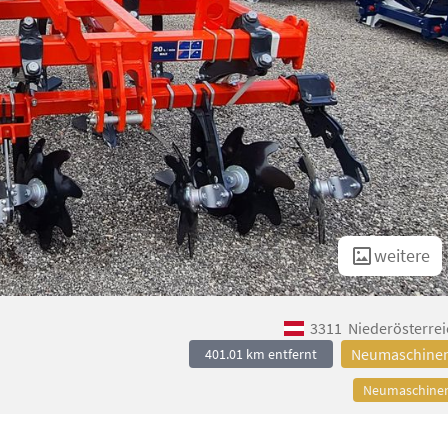
weitere
3311
Niederösterrei
Neumaschine
401.01 km entfernt
Neumaschine