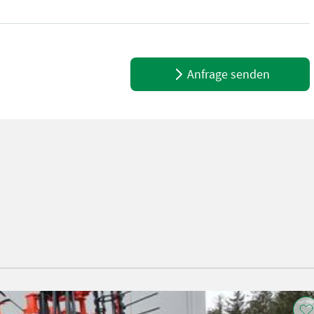
ung + 350mm Flügelschare + Flexliner Walze + Beleuchtung
Anfrage senden