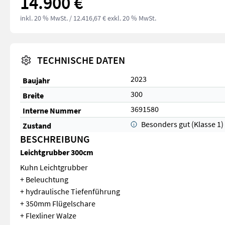
14.900 €
inkl. 20 % MwSt.
/ 12.416,67 € exkl. 20 % MwSt.
TECHNISCHE DATEN
2023
Baujahr
300
Breite
3691580
Interne Nummer
Besonders gut (Klasse 1)
Zustand
BESCHREIBUNG
Leichtgrubber 300cm
Kuhn Leichtgrubber
+ Beleuchtung
+ hydraulische Tiefenführung
+ 350mm Flügelschare
+ Flexliner Walze