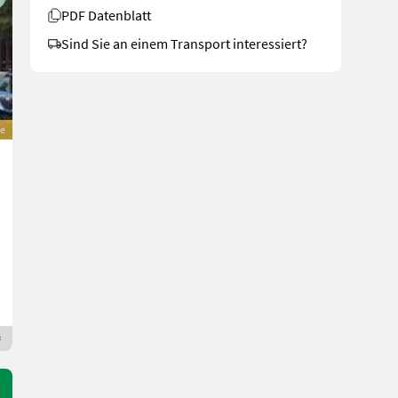
PDF Datenblatt
Sind Sie an einem Transport interessiert?
e
Kuhn GF 8703
21.500 €
inkl. 20 % MwSt.
17.916,67 € exkl.
Bj. 2025
1 h
870 cm
Landtechnik Karl Scheuch
3311 Niederösterreich
Premium Plus Händler