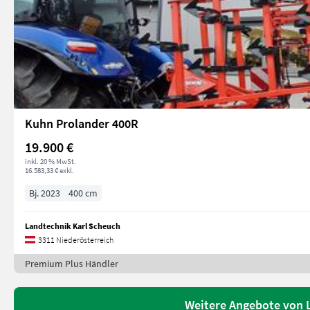
Kuhn Prolander 400R
19.900 €
inkl. 20 % MwSt.
16.583,33 € exkl.
Bj. 2023
400 cm
Landtechnik Karl Scheuch
3311 Niederösterreich
Premium Plus Händler
Weitere Angebote von 