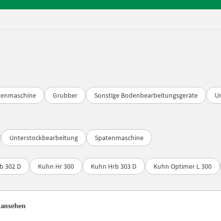
tenmaschine
Grubber
Sonstige Bodenbearbeitungsgeräte
U
Unterstockbearbeitung
Spatenmaschine
b 302 D
Kuhn Hr 300
Kuhn Hrb 303 D
Kuhn Optimer L 300
 ansehen