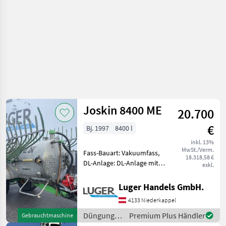
Joskin 8400 ME
20.700
€
Bj. 1997
8400 l
inkl. 13%
MwSt./Verm.
Fass-Bauart: Vakuumfass,
18.318,58 €
DL-Anlage: DL-Anlage mit
exkl.
ALB,
Schleppschlauchverteiler,
Luger Handels GmbH.
gefedertes Achsaggregat
4133 Niederkappel
Gebrauchtmaschine 8400
Liter Turbobefüller
Düngung
Premium Plus Händler
Gebrauchtmaschine
Bereifung 26L-2
und