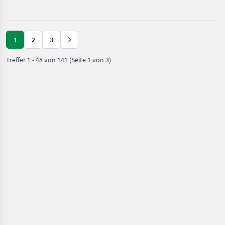
Pflege /
Joskin
1
2
3
Treffer
1
-
48
von
141
(Seite 1 von 3)