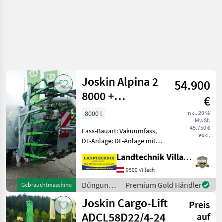
Joskin Alpina 2
54.900
8000 +
€
Pendislide Basic
8000 l
inkl. 20 %
MwSt.
75/30
45.750 €
Fass-Bauart: Vakuumfass,
exkl.
DL-Anlage: DL-Anlage mit
ALB, Saugleitung, hydr.
Landtechnik Villach GmbH
Bremsen, Breitverteiler,
Schleppschlauchverteiler,
9500 Villach
Druckluftbremse,
Düngung
Premium Gold Händler
Gebrauchtmaschine
Füllstandsanzeiger mit
und
Joskin Cargo-Lift
Schwimm
Preis
Beregnung
/ Joskin
ADCL58D22/4-24
auf