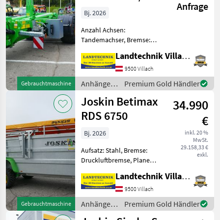
Anfrage
Bj. 2026
Anzahl Achsen:
Tandemachser, Bremse:
Druckluftbremse,
Landtechnik Villach GmbH
Typenschein, Hydraulischer
Stützfuß, Lenkachse Joskin
9500 Villach
Hakenliftanhänger Cargo-
Anhänger /
Premium Gold Händler
Gebrauchtmaschine
Lift ADCL58D22/4-24
Joskin
Joskin Betimax
Gesamtgewicht: 22
34.990
RDS 6750
€
Bj. 2026
inkl. 20 %
MwSt.
29.158,33 €
Aufsatz: Stahl, Bremse:
exkl.
Druckluftbremse, Plane
Joskin Viehanhänger RDS
Landtechnik Villach GmbH
6750, hydraulisch
absenkbar, mit gefederter
9500 Villach
Deichsel, K80 Kugelkopf
Anhänger /
Premium Gold Händler
Gebrauchtmaschine
Anhängevorrichtung,
Joskin
vollverz