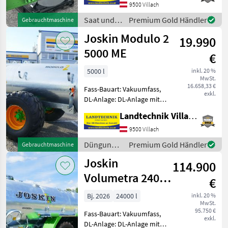
9500 Villach
einstellbare Schnitthöhe,
Gelenkwelle, Gleitkufen, pe
Saat und
Premium Gold Händler
Gebrauchtmaschine
Pflege /
Joskin Modulo 2
19.990
Joskin
5000 ME
€
5000 l
inkl. 20 %
MwSt.
16.658,33 €
Fass-Bauart: Vakuumfass,
exkl.
DL-Anlage: DL-Anlage mit
Dreiwegehahn, Saugleitung,
Landtechnik Villach GmbH
hydr. Bremsen,
Breitverteiler Joskin
9500 Villach
Modulo 2 5000 ME, Pumpe
Düngung
Premium Gold Händler
Gebrauchtmaschine
6500mit
und
Joskin
Ökosypfonabscheider, V
114.900
Beregnung
/ Joskin
Volumetra 24000
€
T
Bj. 2026
24000 l
inkl. 20 %
MwSt.
95.750 €
Fass-Bauart: Vakuumfass,
exkl.
DL-Anlage: DL-Anlage mit