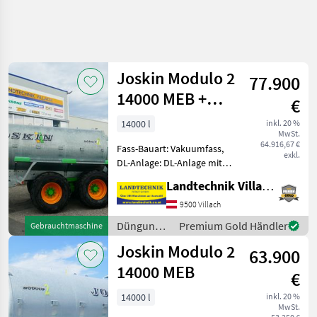
Joskin Modulo 2
77.900
14000 MEB +
€
Pendislide
14000 l
inkl. 20 %
MwSt.
105/42 PS1
64.916,67 €
Fass-Bauart: Vakuumfass,
exkl.
DL-Anlage: DL-Anlage mit
ALB, Saugleitung,
Landtechnik Villach GmbH
Schleppschlauchverteiler,
hydr. Stützfuß, gefedertes
9500 Villach
Achsaggregat, hydr.
Düngung
Premium Gold Händler
Gebrauchtmaschine
sperrbare Achse,
und
Joskin Modulo 2
Druckluftbrems
63.900
Beregnung
/ Joskin
14000 MEB
€
14000 l
inkl. 20 %
MwSt.