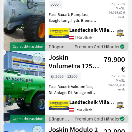
5000 l
inkl. 20 %
MwSt.
24.916,67 €
Fass-Bauart: Pumpfass,
exkl.
Saugleitung, hydr. Bremsen,
Breitverteiler Joskin Garda
Landtechnik Villach GmbH
Hochdruckpumpe 5000 l
mit hydraulisch
9500 Villach
verstellbarer Weitwurfdüse,
Düngung
Premium Gold Händler
Gebrauchtmaschine
Bereifung: 600/50R22, 5,
und
Joskin
79.900
Beregnung
/ Joskin
Volumetra 12500
€
D Austria
Bj. 2026
12500 l
inkl. 20 %
MwSt.
66.583,33 €
Fass-Bauart: Vakuumfass,
exkl.
DL-Anlage: DL-Anlage mit
ALB, Saugleitung,
Landtechnik Villach GmbH
Breitverteiler, hydr.
Stützfuß, gefedertes
9500 Villach
Achsaggregat, hydr.
Düngung
Premium Gold Händler
Gebrauchtmaschine
sperrbare Achse,
und
Joskin Modulo 2
Druckluftbremse, Gefedert
22.900
Beregnung