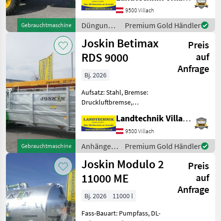
Modulo 2 4000 Vakumfass
Bereifung: 500/45-22.5,
9500 Villach
hydraulische Bremse,
Düngung
Premium Gold Händler
Gebrauchtmaschine
einseitige Weitwinkelgel
und
Joskin Betimax
Preis
Beregnung
/ Joskin
RDS 9000
auf
Anfrage
Bj. 2026
Aufsatz: Stahl, Bremse:
Druckluftbremse,
Typenschein, Hydraulischer
Landtechnik Villach GmbH
Stützfuß, Plane Joskin
Viehanhänger RDS 9000,
9500 Villach
hydraulisch absenkbar, mit
Anhänger /
Premium Gold Händler
Gebrauchtmaschine
Tandemachse,
Joskin
Joskin Modulo 2
vollverzinkte A
Preis
11000 ME
auf
Anfrage
Bj. 2026
11000 l
Fass-Bauart: Pumpfass, DL-