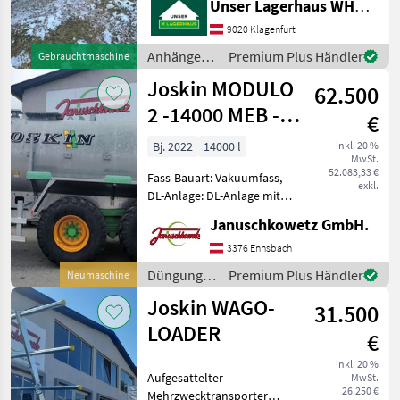
Unser Lagerhaus WHG, Kärnten, Klagenfurt
telefonisch, ob die von
Ihnen angefragte Maschine
9020 Klagenfurt
aktuell bei uns am Lager
Anhänger /
Premium Plus Händler
Gebrauchtmaschine
steht. Wir inserieren
Joskin
Joskin MODULO
62.500
2 -14000 MEB -
€
gefederte
Bj. 2022
14000 l
inkl. 20 %
MwSt.
Deichsel
52.083,33 €
Fass-Bauart: Vakuumfass,
exkl.
DL-Anlage: DL-Anlage mit
ALB, Saugleitung,
Januschkowetz GmbH.
Breitverteiler, hydr.
Stützfuß, gefedertes
3376 Ennsbach
Achsaggregat, hydr.
Düngung
Premium Plus Händler
Neumaschine
sperrbare Achse
und
Joskin WAGO-
Standardausrüstung: - H
31.500
Beregnung
/ Joskin
LOADER
€
inkl. 20 %
Aufgesattelter
MwSt.
26.250 €
Mehrzwecktransporter