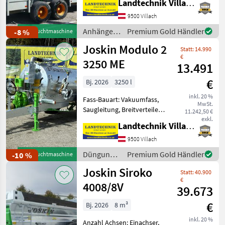
Landtechnik Villach GmbH
Planenaufbau,
Hydraulischer Stützfuß
9500 Villach
Joskin Viehanhänger RDS
Anhänger /
Premium Gold Händler
-8 %
Gebrauchtmaschine
7500, hydraulisch
Joskin
Joskin Modulo 2
absenkbar, mit
Statt: 14.990
Tandemachse, vollverz
€
3250 ME
13.491
€
Bj. 2026
3250 l
inkl. 20 %
Fass-Bauart: Vakuumfass,
MwSt.
Saugleitung, Breitverteiler
11.242,50 €
Joskin Vakumfass Modulo 2
exkl.
Landtechnik Villach GmbH
3250 ME mit Kompressor
MEC 5000, verstellbare
9500 Villach
Achse, Bereifung: 19.0/45-
Düngung
Premium Gold Händler
-10 %
Gebrauchtmaschine
17, hydraulische
und
Joskin Siroko
Statt: 40.900
Beregnung
€
/ Joskin
4008/8V
39.673
€
Bj. 2026
8 m³
inkl. 20 %
Anzahl Achsen: Einachser,