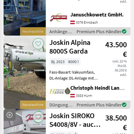
exkl.
JOSKIN WAGO-LOADER
Herstellung aus
Januschkowetz GmbH.
Spezialstahl Automatisches
Zuschneiden und
3376 Ennsbach
Verschweißen Fahrgestell
Anhänger /
Premium Plus Händler
Neumaschine
mit Längsträgern: -
Joskin
Joskin Alpina
43.500
8000S Garda
€
Bj. 2023
8000 l
inkl. 20 %
MwSt.
36.250 €
Fass-Bauart: Vakuumfass,
exkl.
DL-Anlage: DL-Anlage mit
ALB, Saugleitung,
Christoph Heindl Landtechnik GmbH, Inning
Breitverteiler
NEUMASCHINE - Joskin
3383 Hürm
Güllefass Alpina 2 8000 S
Düngung
Premium Plus Händler
Neumaschine
sofort verfügbar !!! -
und
Joskin SIROKO
Druckluftbre
38.500
Beregnung
/ Joskin
S4008/8V - auch
€
für separierte