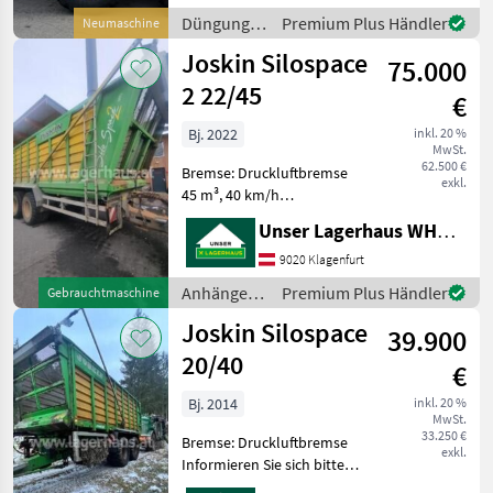
Achsaggregat, hydr.
Düngung
Premium Plus Händler
Neumaschine
sperrbare Achse
und
Joskin Silospace
Ausstattung Fa
75.000
Beregnung
/ Joskin
2 22/45
€
Bj. 2022
inkl. 20 %
MwSt.
62.500 €
Bremse: Druckluftbremse
exkl.
45 m³, 40 km/h
Zwangslenkung,
Unser Lagerhaus WHG, Kärnten, Klagenfurt
Abdecknetz, 710er
Bereifung Informieren Sie
9020 Klagenfurt
sich bitte vor Fahrt-Antritt
Anhänger /
Premium Plus Händler
Gebrauchtmaschine
telefonisch, ob die von
Joskin
Joskin Silospace
Ihnen angefr
39.900
20/40
€
Bj. 2014
inkl. 20 %
MwSt.
33.250 €
Bremse: Druckluftbremse
exkl.
Informieren Sie sich bitte
vor Fahrt-Antritt