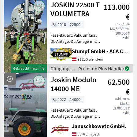
JOSKIN 22500 T
113.000
Beregnung
/ Joskin
VOLUMETRA
€
Bj. 2018
22500 l
inkl. 13%
MwSt./Verm.
100.000 €
Fass-Bauart: Vakuumfass,
exkl.
DL-Anlage: DL-Anlage mit
ALB, Saugleitung, hydr.
Stumpf GmbH - ACA Center Stumpf
Stützfuß, gefedertes
Achsaggregat, hydr.
9131 Grafenstein
sperrbare Achse Die
Düngung
Premium Plus Händler
Gebrauchtmaschine
Güllefässer der Marke
und
Joskin Modulo
Joskin, Model
62.500
Beregnung
/ Joskin
14000 ME
€
Bj. 2022
14000 l
inkl. 20 %
MwSt.
52.083,33 €
Fass-Bauart: Vakuumfass,
exkl.
DL-Anlage: DL-Anlage mit
ALB, Saugleitung,
Januschkowetz GmbH.
Schleppschlauchverteiler,
hydr. Stützfuß, gefedertes
3376 Ennsbach