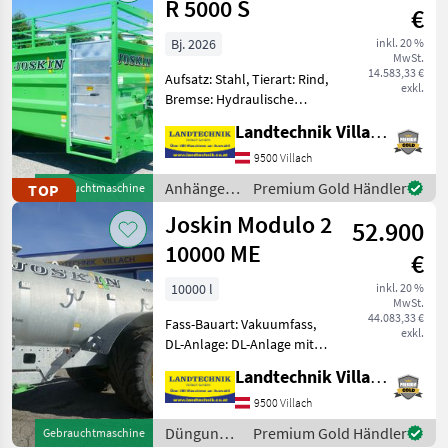
R 5000 S
€
Bj. 2026
inkl. 20 %
MwSt.
14.583,33 €
Aufsatz: Stahl, Tierart: Rind,
exkl.
Bremse: Hydraulische
Bremse, Beleuchtung
Landtechnik Villach GmbH
Joskin Betimax R 5000 S
Kastenmaße L 5 m x B 2, 23
9500 Villach
m x H 2, 10 m, Lackierter
Anhänger /
Premium Gold Händler
TOP
Gebrauchtmaschine
Kasten, Räder 445/45R
Joskin
Joskin Modulo 2
52.900
10000 ME
€
10000 l
inkl. 20 %
MwSt.
44.083,33 €
Fass-Bauart: Vakuumfass,
exkl.
DL-Anlage: DL-Anlage mit
ALB, Saugleitung,
Landtechnik Villach GmbH
Breitverteiler, hydr.
Stützfuß Joskin
9500 Villach
Vakuumfass mit JUROP
Düngung
Premium Gold Händler
Gebrauchtmaschine
Pumpe Typ PN 106,