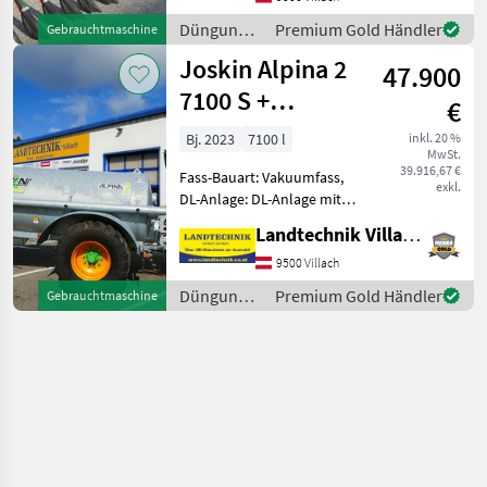
autom. Schmierung, Öko-
Düngung
Premium Gold Händler
Gebrauchtmaschine
Siphonabscheider, V
und
Joskin Alpina 2
47.900
Beregnung
/ Joskin
7100 S +
€
Schleppschuhverteiler
Bj. 2023
7100 l
inkl. 20 %
MwSt.
7,5 m
39.916,67 €
Fass-Bauart: Vakuumfass,
exkl.
DL-Anlage: DL-Anlage mit
ALB, Saugleitung, hydr.
Landtechnik Villach GmbH
Bremsen, Breitverteiler,
Schleppschlauchverteiler,
9500 Villach
Druckluftbremse,
Düngung
Premium Gold Händler
Gebrauchtmaschine
Füllstandsanzeiger mit
und
Schwimm
Beregnung
/ Joskin