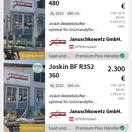
480
€
Bj. 2023
480 cm
inkl. 20 %
MwSt.
5.916,67 €
Joskin Weidebelüfter -
exkl.
optimal für Grünlandpflege
- mit hydraulischem
Januschkowetz GmbH.
Einklappen - Nr: 14223 Preis
gilt für aktuellen Zustand!
3376 Ennsbach
Angebot freibleibend,
Saat und
Premium Plus Händler
Neumaschine
Irrtüm
Pflege /
Joskin BF R3S2
2.300
Joskin
360
€
Bj. 2023
360 cm
inkl. 20 %
MwSt.
1.916,67 €
Joskin Weidebelüfter -
exkl.
optimal für Grünlandpflege
- mit manuellem
Januschkowetz GmbH.
Einklappen - Nr.: 14110 Preis
gilt für aktuellen Zustand!
3376 Ennsbach
Angebot freibleibend,
Saat und
Premium Plus Händler
Neumaschine
Irrtümer,