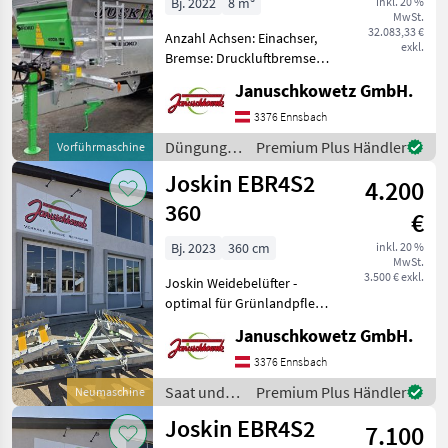
Bj. 2022
8 m³
inkl. 20 %
MwSt.
Gülle
32.083,33 €
Anzahl Achsen: Einachser,
exkl.
Bremse: Druckluftbremse
ohne ALB, Hydraulischer
Januschkowetz GmbH.
Vorschub
VORFÜHRMASCHINE -
3376 Ennsbach
fragen sie uns nach einer
Düngung
Premium Plus Händler
Vorführmaschine
Vorführung ! *** ! auch für
und
Joskin EBR4S2
separiert
4.200
Beregnung
/ Joskin
360
€
Bj. 2023
360 cm
inkl. 20 %
MwSt.
3.500 € exkl.
Joskin Weidebelüfter -
optimal für Grünlandpflege
- mit manuellem
Januschkowetz GmbH.
Einklappen - Nr.: 14164 Preis
gilt für aktuellen Zustand!
3376 Ennsbach
Angebot freibleibend,
Saat und
Premium Plus Händler
Neumaschine
Irrtümer, Ä
Pflege /
Joskin EBR4S2
7.100
Joskin