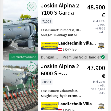
und
Joskin Alpina 2
hydraulische
48.900
Beregnung
Pumpenumsch
/ Joskin
7100 S Garda
€
7100 l
inkl. 20 %
MwSt.
40.750 €
Fass-Bauart: Pumpfass, DL-
exkl.
Anlage: DL-Anlage mit ALB,
Saugleitung, hydr. Bremsen,
Landtechnik Villach GmbH
Breitverteiler,
Druckluftbremse,
9500 Villach
Füllstandsanzeiger mit
Düngung
Premium Gold Händler
Gebrauchtmaschine
Schwimmer Joskin
und
Joskin Alpina 2
Güllefass Alpina
47.900
Beregnung
/ Joskin
6000 S +
€
Vogelsang
6000 l
inkl. 20 %
MwSt.
UniSpread 7,5 m
39.916,67 €
Fass-Bauart: Vakuumfass,
exkl.
Saugleitung, hydr. Bremsen,
Schleppschlauchverteiler
Landtechnik Villach GmbH
Joskin Alpina Vakuumfass
mit Pumpe 6500 MEC mit
9500 Villach