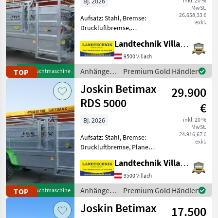
Bj. 2026
inkl. 20 %
MwSt.
26.658,33 €
Aufsatz: Stahl, Bremse:
exkl.
Druckluftbremse,
Typenschein, Plane Joskin
Landtechnik Villach GmbH
Viehanhänger RDS 6000,
hydraulisch absenkbar,
9500 Villach
vollverzinkte Ausführung
Anhänger /
Premium Gold Händler
TOP
Gebrauchtmaschine
mit Kunstharzboden,
Joskin
Joskin Betimax
einteilige
29.900
RDS 5000
€
Bj. 2026
inkl. 20 %
MwSt.
24.916,67 €
Aufsatz: Stahl, Bremse:
exkl.
Druckluftbremse, Plane
Joskin Viehanhänger RDS
Landtechnik Villach GmbH
5000 hydr. absenkbar, mit
Planenaufbau, innere
9500 Villach
Trennwand verstellbar,
Anhänger /
Premium Gold Händler
TOP
Gebrauchtmaschine
Kunstharzboden, vordere Ei
Joskin
Joskin Betimax
17.500