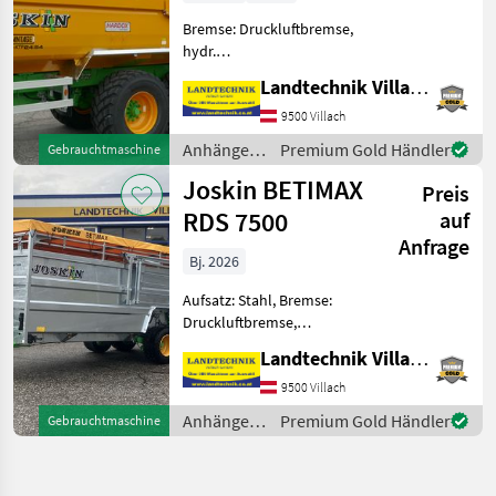
Bremse: Druckluftbremse,
hydr.
Bordwandverriegelung,
Landtechnik Villach GmbH
Typenschein, Hydraulischer
Stützfuß, Hydraulische
9500 Villach
Bordwandverriegelung Die
Anhänger /
Premium Gold Händler
Gebrauchtmaschine
Tiefbaukipper Trans-KTP
Joskin
Joskin BETIMAX
24/54 mit gefeder
Preis
RDS 7500
auf
Anfrage
Bj. 2026
Aufsatz: Stahl, Bremse:
Druckluftbremse,
Tandemachse,
Landtechnik Villach GmbH
Hydraulischer Stützfuß,
Plane Joskin Viehanhänger
9500 Villach
RDS 7500, hydraulisch
Anhänger /
Premium Gold Händler
Gebrauchtmaschine
absenkbar, mit
Joskin
Tandemachse,
vollverzinkte A