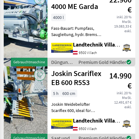
/ Joskin
4000 ME Garda
€
4000 l
inkl. 20 %
MwSt.
19.083,33 €
Fass-Bauart: Pumpfass,
exkl.
Saugleitung, hydr. Bremsen,
Breitverteiler,
Landtechnik Villach GmbH
Füllstandsanzeiger mit
Schwimmer, Verstellbare
9500 Villach
Achse , Öko-
Düngung
Premium Gold Händler
Gebrauchtmaschine
Siphonabscheider,
und
Joskin Scariflex
Glockenschieber,
14.990
Beregnung
Hydraulische
/ Joskin
EB 600 R5S3
€
5 h
600 cm
inkl. 20 %
MwSt.
12.491,67 €
Joskin Weidebelüfter
exkl.
Scariflex 600, ideal für
Grünlandpflege,
Landtechnik Villach GmbH
Druckluftsägerät 120l mit
elektrischer
9500 Villach
Komfortbedienung, 6 m
Saat und
Premium Gold Händler
Gebrauchtmaschine