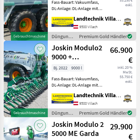
53.250 €
Fass-Bauart: Vakuumfass,
exkl.
DL-Anlage: DL-Anlage mit
ALB, Saugleitung,
Landtechnik Villach GmbH
Breitverteiler, hydr.
Stützfuß, gefedertes
9500 Villach
Achsaggregat, hydr.
Düngung
Premium Gold Händler
Gebrauchtmaschine
sperrbare Achse,
und
Joskin Modulo2
Druckluftbremse, Gefedert
66.900
Beregnung
/ Joskin
9000 +
€
Pendislide
Bj. 2022
9000 l
inkl. 20 %
MwSt.
START
55.750 €
Fass-Bauart: Vakuumfass,
105/42/PS1
exkl.
DL-Anlage: DL-Anlage mit
ALB, Leiter: außen,
Landtechnik Villach GmbH
Saugleitung,
Schleppschlauchverteiler,
9500 Villach
hydr. Stützfuß,
Düngung
Premium Gold Händler
Gebrauchtmaschine
Druckluftbremse, Gefederte
und
Joskin Modulo 2
Deichsel, Füllstandsa
29.900
Beregnung
/ Joskin
5000 ME Garda
€