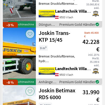
MwSt.
Bremse: Druckluftbremse
33.060,83 €
mit ALB, Hydraulischer
exkl.
Landtechnik Villach GmbH
Vorschub Joskin Siroko
4008/V8 Stalldungstreuer
9500 Villach
mit tiefliegendem und
Düngung
Premium Gold Händler
-3 %
Gebrauchtmaschine
verzinktem Kasten ist in
und
Joskin Trans-
Statt: 45.900
Beregnung
€
/ Joskin
KTP 15/45
42.228
€
9 m³
inkl. 20 %
Bremse: Druckluftbremse,
MwSt.
hydr.
35.190 €
Bordwandverriegelung,
exkl.
Landtechnik Villach GmbH
Typenschein, Hydraulischer
Stützfuß, Hydraulische
9500 Villach
Bordwandverriegelung
Anhänger /
Premium Gold Händler
-8 %
Gebrauchtmaschine
Joskin Trans-KTP 15/45,
Joskin
Joskin Betimax
Hardox Mulde, Heckkla
31.990
RDS 6000
€