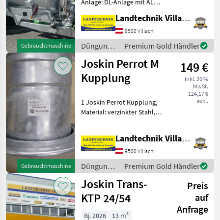
Anlage: DL-Anlage mit ALB,
Saugleitung, Breitverteiler,
Landtechnik Villach GmbH
hydr. Stützfuß Joskin
Modulo 2, 11000 ME,
9500 Villach
Exzenterschneckenpumpe,
Düngung
Premium Gold Händler
Gebrauchtmaschine
ideal für große Saugt
und
Joskin Perrot M
149 €
Beregnung
/ Joskin
Kupplung
inkl. 20 %
MwSt.
124,17 €
exkl.
1 Joskin Perrot Kupplung,
Material: verzinkter Stahl,
Artikelnummer:
2034562707, prompt
Landtechnik Villach GmbH
verfügbar. Für weitere
Fragen steht Ihnen unser
9500 Villach
Ersatzteil-Profi gern zur
Düngung
Premium Gold Händler
Gebrauchtmaschine
und
Joskin Trans-
Preis
Beregnung
/ Joskin
KTP 24/54
auf
Anfrage
Bj. 2026
13 m³