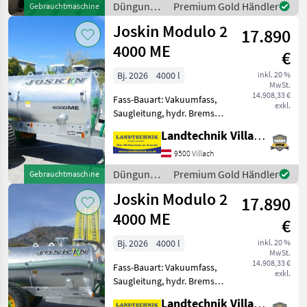
Düngung
Premium Gold Händler
Gebrauchtmaschine
mit Vakuumpumpe und
und
Joskin Modulo 2
gefede
17.890
Beregnung
/ Joskin
4000 ME
€
Bj. 2026
4000 l
inkl. 20 %
MwSt.
14.908,33 €
Fass-Bauart: Vakuumfass,
exkl.
Saugleitung, hydr. Bremsen,
Breitverteiler Joskin
Landtechnik Villach GmbH
Modulo 2 4000 Vakumfass
Bereifung: 500/45-22.5,
9500 Villach
hydraulische Bremse,
Düngung
Premium Gold Händler
Gebrauchtmaschine
verstellbare Achse, eins
und
Joskin Modulo 2
17.890
Beregnung
/ Joskin
4000 ME
€
Bj. 2026
4000 l
inkl. 20 %
MwSt.
14.908,33 €
Fass-Bauart: Vakuumfass,
exkl.
Saugleitung, hydr. Bremsen,
Breitverteiler Joskin
Landtechnik Villach GmbH