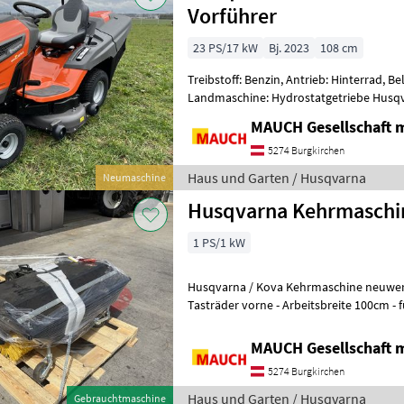
Vorführer
23 PS/17 kW
Bj. 2023
108 cm
Treibstoff: Benzin, Antrieb: Hinterrad, B
Landmaschine: Hydrostatgetriebe Husq
NEU - mit 2 Zylinder Motor Kawasa
MAUCH Gesellschaft m
5274 Burgkirchen
Haus und Garten / Husqvarna
Neumaschine
Husqvarna Kehrmaschin
1 PS/1 kW
Husqvarna / Kova Kehrmaschine neuwertig, - kompletter Bau
Tasträder vorne - Arbeitsbreite 100cm - f
138L, TC 238T, TC 142 TC 34
MAUCH Gesellschaft m
5274 Burgkirchen
Haus und Garten / Husqvarna
Gebrauchtmaschine