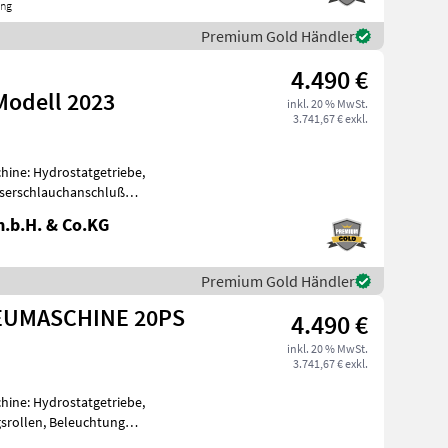
ing
Premium Gold Händler
4.490 €
Modell 2023
inkl. 20 % MwSt.
3.741,67 € exkl.
chine: Hydrostatgetriebe,
sserschlauchanschluß
Video zei
.b.H. & Co.KG
Premium Gold Händler
NEUMASCHINE 20PS
4.490 €
inkl. 20 % MwSt.
3.741,67 € exkl.
chine: Hydrostatgetriebe,
srollen, Beleuchtung
Video zei