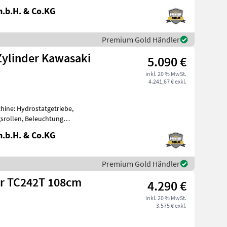
.b.H. & Co.KG
Premium Gold Händler
Zylinder Kawasaki
5.090 €
inkl. 20 % MwSt.
4.241,67 € exkl.
chine: Hydrostatgetriebe,
srollen, Beleuchtung
mit 2 Z
.b.H. & Co.KG
Premium Gold Händler
or TC242T 108cm
4.290 €
inkl. 20 % MwSt.
3.575 € exkl.