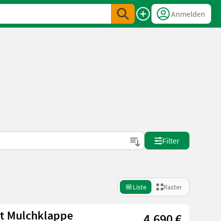
Anmelden
Filter
Liste
Raster
t Mulchklappe
4.690 €