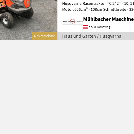
Husqvarna Rasentraktor TC 242T - 10, 1 kW (13, 51 PS) B&S Twin-
Motor, 656cm³ - 108cm Schnittbreite - 320L Fangvolumen - ca. 244kg
Gewicht - Hydrostatgetriebe
Mühlbacher Maschin
5580 Tamsweg
Haus und Garten / Husqvarna
Neumaschine