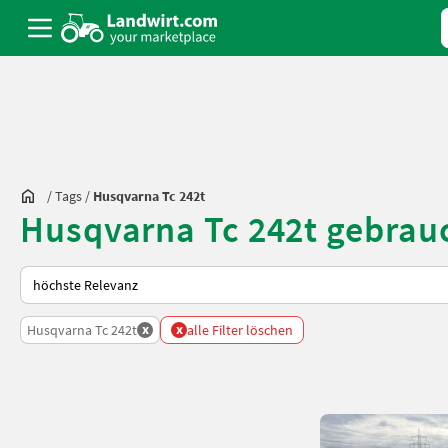
/
Tags
/
Husqvarna Tc 242t
Husqvarna Tc 242t gebrau
So wird auf Landwirt.com sortiert
x
x
Husqvarna Tc 242t
alle Filter löschen