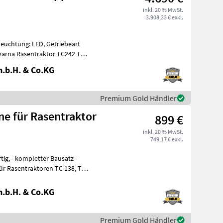
inkl. 20 % MwSt.
3.908,33 € exkl.
eleuchtung: LED, Getriebeart
varna Rasentraktor TC242 TX
.b.H. & Co.KG
Premium Gold Händler
e für Rasentraktor
899 €
inkl. 20 % MwSt.
749,17 € exkl.
satz -
ür Rasentraktoren TC 138, TC
.b.H. & Co.KG
Premium Gold Händler