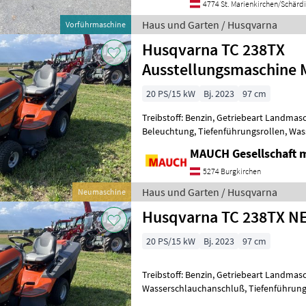
4774 St. Marienkirchen/Schärd
Haus und Garten / Husqvarna
Vorführmaschine
Husqvarna TC 238TX
Ausstellungsmaschine 
20 PS/15 kW
Bj. 2023
97 cm
Treibstoff: Benzin, Getriebeart Landmas
Beleuchtung, Tiefenführungsrollen, Wa
Husqvarna Rasentraktor TC238 TX NEU (
MAUCH Gesellschaft m
5274 Burgkirchen
Haus und Garten / Husqvarna
Neumaschine
Husqvarna TC 238TX 
20 PS/15 kW
Bj. 2023
97 cm
Treibstoff: Benzin, Getriebeart Landmas
Wasserschlauchanschluß, Tiefenführung
Husqvarna Rasentraktor TC238 TX NEU (