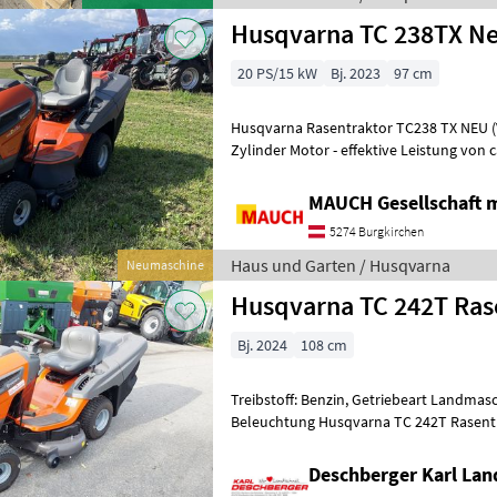
Husqvarna TC 238TX Ne
20 PS/15 kW
Bj. 2023
97 cm
Husqvarna Rasentraktor TC238 TX NEU (V
Zylinder Motor - effektive Leistung von ca. 20 PS - Hydrostatgetriebe -
Mulchen oder Sammeln e
MAUCH Gesellschaft m
5274 Burgkirchen
Haus und Garten / Husqvarna
Neumaschine
Husqvarna TC 242T Ras
Bj. 2024
108 cm
Treibstoff: Benzin, Getriebeart Landmas
Beleuchtung Husqvarna TC 242T Rasentr
2024) ca. 65 Bstd. kompl. in Serienausr
Deschberger Karl La