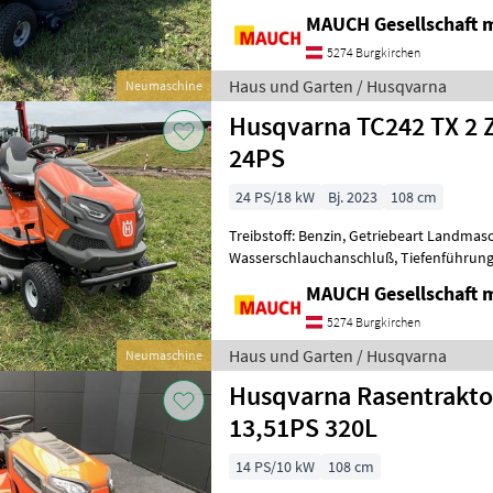
MAUCH Gesellschaft m
5274 Burgkirchen
Haus und Garten / Husqvarna
Neumaschine
Husqvarna TC242 TX 2 
24PS
24 PS/18 kW
Bj. 2023
108 cm
Treibstoff: Benzin, Getriebeart Landmas
Wasserschlauchanschluß, Tiefenführung
Husqvarna Rasentraktor TC242 TX NEU - 
MAUCH Gesellschaft m
5274 Burgkirchen
Haus und Garten / Husqvarna
Neumaschine
Husqvarna Rasentrakt
13,51PS 320L
14 PS/10 kW
108 cm