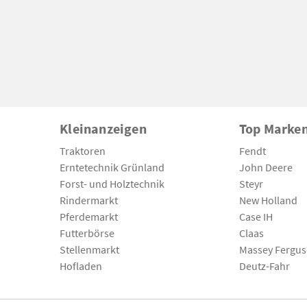
Kleinanzeigen
Top Marke
Traktoren
Fendt
Erntetechnik Grünland
John Deere
Forst- und Holztechnik
Steyr
Rindermarkt
New Holland
Pferdemarkt
Case IH
Futterbörse
Claas
Stellenmarkt
Massey Fergu
Hofladen
Deutz-Fahr