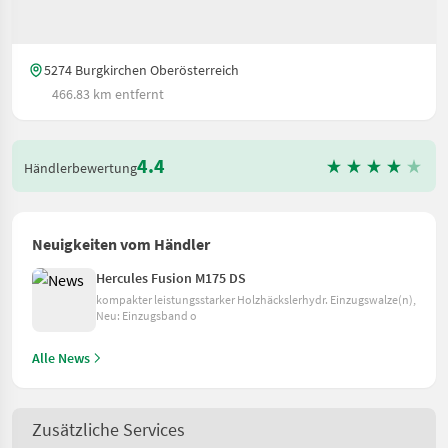
5274 Burgkirchen Oberösterreich
466.83 km entfernt
4.4
Händlerbewertung
Neuigkeiten vom Händler
Hercules Fusion M175 DS
kompakter leistungsstarker Holzhäckslerhydr. Einzugswalze(n),
Neu: Einzugsband o
Alle News
Zusätzliche Services