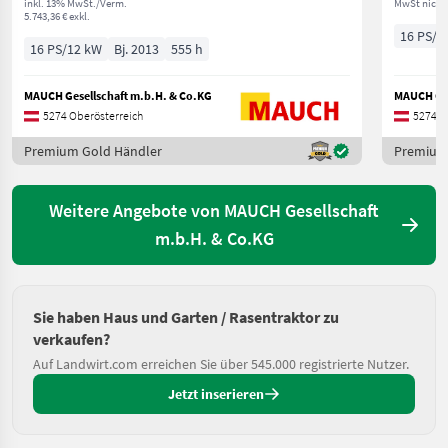
inkl. 13% MwSt./Verm.
MwSt nicht
5.743,36 € exkl.
16 PS/1
16 PS/12 kW
Bj. 2013
555 h
MAUCH Gesellschaft m.b.H. & Co.KG
MAUCH Ges
5274 Oberösterreich
5274 O
Premium Gold Händler
Premium
Weitere Angebote von MAUCH Gesellschaft
m.b.H. & Co.KG
Sie haben Haus und Garten / Rasentraktor zu
verkaufen?
Auf Landwirt.com erreichen Sie über 545.000 registrierte Nutzer.
Jetzt inserieren