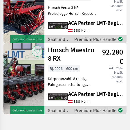
MwSt.
35.000 €
Horsch Versa 3 KR
exkl.
Kreiselegge Horsch Kredo
mit Sätechnik SmartClip
ACA Partner LMT-Bugl GmbH
Dosiersystem (mechanisch-
elektrisch) * 24Stk.
3383 Hürm
Turbodisc-Doppelscheiben
Saat und
Premium Plus Händler
Gebrauchtmaschine
geführt über Andruckroll
Pflege /
Horsch Maestro
92.280
Horsch
8 RX
€
Bj. 2026
600 cm
inkl. 20 %
MwSt.
76.900 €
Körperanzahl: 8 reihig,
exkl.
Fahrgassenschaltung,
elektr. Überwachung,
ACA Partner LMT-Bugl GmbH
Rüben, pneumatisch, Mais,
hydr. klappbar,
3383 Hürm
Gummidruckrollen,
Saat und
Premium Plus Händler
Gebrauchtmaschine
Direktsaatausstattung,
Pflege /
Beleuchtung Horsch Maestr
Horsch