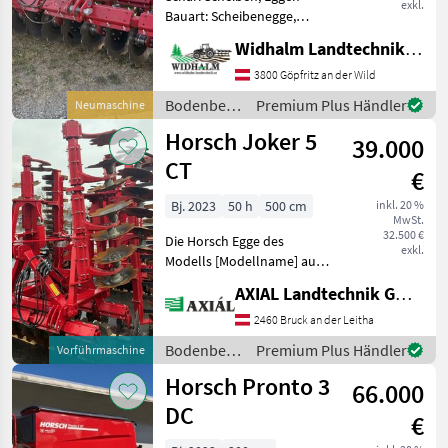
exkl.
Bauart: Scheibenegge,
Beleuchtung -
Widhalm Landtechnik GmbH
Scheibendurchmesser
52cm gezahnt -
3800 Göpfritz an der Wild
Beleuchtung - RollFlex
Bodenbearbeitung
Premium Plus Händler
Neumaschine
Packer - Hydraulische
/ Horsch
Horsch Joker 5
Tiefenverstellung - Sei
39.000
CT
€
Bj. 2023
50 h
500 cm
inkl. 20 %
MwSt.
32.500 €
Die Horsch Egge des
exkl.
Modells [Modellname] aus
dem Baujahr 2023 bietet
AXIAL Landtechnik GmbH
modernste Technik und
zuverlässige Leistung für
2460 Bruck an der Leitha
landwirtschaftliche
Bodenbearbeitung
Premium Plus Händler
Vorführmaschine
Arbeiten. Mit nur 50 Hektar
/ Horsch
Horsch Pronto 3
66.000
DC
€