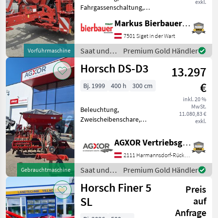
exkl.
Fahrgassenschaltung,
Fahrwerk, hydr.
Markus Bierbauer GmbH
Schardruckverstellung
Direktsaatmaschine Horsch
7501 Siget in der Wart
Avatar 4.14 SD, Doppeltank,
Saat und
Premium Gold Händler
Vorführmaschine
Saatflussüberwachung,
Pflege /
Horsch DS-D3
Gebläse direkt,
13.297
Horsch
€
Bj. 1999
400 h
300 cm
inkl. 20 %
MwSt.
Beleuchtung,
11.080,83 €
Zweischeibenschare,
exkl.
Exaktstriegel,
Fahrgassenschaltung,
AGXOR Vertriebsgesellschaft Ost GmbH
Fahrwerk, Spuranreisser
2111 Harmannsdorf-Rückersdorf
EDV: 71938 - mit 3, 0m
Arbetisbreite - mit
Saat und
Premium Gold Händler
Gebrauchtmaschine
Unterlenkeranschluss
Pflege /
Horsch Finer 5
Kat.3N=L2
Preis
Horsch
SL
auf
Anfrage