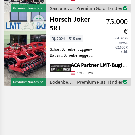
Fahrgassenschaltung, hydr.
Saat und
Premium Gold Händler
Gebrauchtmaschine
Schardruckverstellung
Pflege /
Horsch Joker
Horsch Versa 3KR, Drill
75.000
Horsch
5RT
€
Bj. 2024
515 cm
inkl. 20 %
MwSt.
62.500 €
Schar: Scheiben, Eggen-
exkl.
Bauart: Scheibenegge,
Beleuchtung, Fahrwerk,
ACA Partner LMT-Bugl GmbH
Klappvorrichtung,
Nachlaufeinrichtung Horsch
3383 Hürm
Joker 5RT * Scheibenegge
Bodenbearbeitung
Premium Plus Händler
Gebrauchtmaschine
hydraulisch klappbar *
/ Horsch
Fahrwer