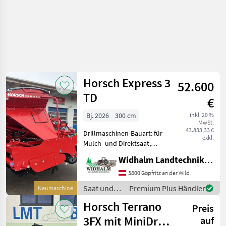
Horsch Express 3
52.600
TD
€
Bj. 2026
300 cm
inkl. 20 %
MwSt.
43.833,33 €
Drillmaschinen-Bauart: für
exkl.
Mulch- und Direktsaat,
Beleuchtung,
Widhalm Landtechnik GmbH
Zweischeibenschare,
Fahrgassenschaltung -
3800 Göpfritz an der Wild
ISOBUS - E-Mananger -
Saat und
Premium Plus Händler
Neumaschine
TurboDisc 3 Säschar 15cm -
Pflege /
Horsch Terrano
Andruckrolle
Preis
Horsch
3FX mit MiniDrill
auf