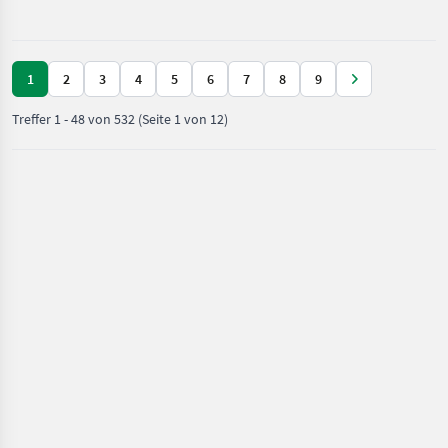
/ Horsch
1
2
3
4
5
6
7
8
9
Treffer
1
-
48
von
532
(Seite 1 von 12)