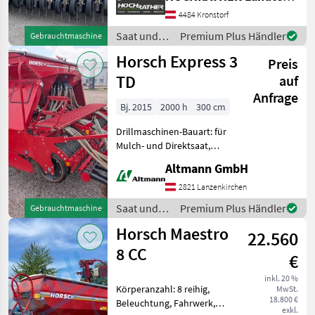
Zweischeibenschare,
Extrastriegel,
4484 Kronstorf
Fahrgassenschaltung,
Saat und
Premium Plus Händler
Gebrauchtmaschine
Fahrwerk, Spuranreisser
Pflege /
Horsch Express 3
Universelles
Preis
Horsch
Einsatzspektrum
TD
auf
Anfrage
Bj. 2015
2000 h
300 cm
Drillmaschinen-Bauart: für
Mulch- und Direktsaat,
Beleuchtung,
Altmann GmbH
Zweischeibenschare,
Extrastriegel,
2821 Lanzenkirchen
Fahrgassenmarkierung,
Saat und
Premium Plus Händler
Gebrauchtmaschine
Fahrgassenschaltung,
Pflege /
Horsch Maestro
Spuranreisser,
22.560
Horsch
Vorauflaufmarkie
8 CC
€
inkl. 20 %
Körperanzahl: 8 reihig,
MwSt.
18.800 €
Beleuchtung, Fahrwerk,
exkl.