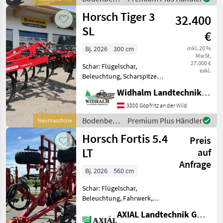
Zinkenabstand in einer Re
/ Horsch
Horsch Tiger 3
32.400
SL
€
Bj. 2026
300 cm
inkl. 20 %
MwSt.
27.000 €
Schar: Flügelschar,
exkl.
Beleuchtung, Scharspitzen,
Steinsicherung Neues 3-
Widhalm Landtechnik GmbH
Punkt Modell mit engerem
Strichabstand und höherer
3800 Göpfritz an der Wild
Leistungsfreigabe bis 400
Bodenbearbeitung
Premium Plus Händler
Neumaschine
PS !! 4 Zinkenreihen
/ Horsch
Horsch Fortis 5.4
Preis
LT
auf
Anfrage
Bj. 2026
560 cm
Schar: Flügelschar,
Beleuchtung, Fahrwerk,
Klappvorrichtung,
AXIAL Landtechnik GmbH
Nachlaufeinrichtung,