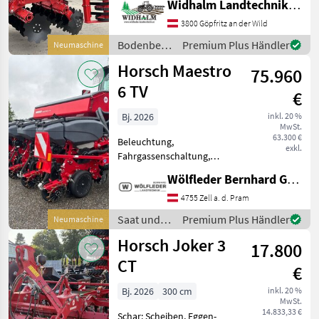
Widhalm Landtechnik GmbH
Klappvorrichtung -
Seitenbegrenzung - RollFlex
3800 Göpfritz an der Wild
Packer - Hydraulische
Bodenbearbeitung
Premium Plus Händler
Neumaschine
Tiefenverstellung - 52cm
/ Horsch
Horsch Maestro
Scheiben Bod
75.960
6 TV
€
Bj. 2026
inkl. 20 %
MwSt.
63.300 €
Beleuchtung,
exkl.
Fahrgassenschaltung,
Direktsaatausstattung,
Wölfleder Bernhard GmbH
Gummidruckrollen, hydr.
klappbar, pneumatisch,
4755 Zell a. d. Pram
Reihendüngerstreuer,
Saat und
Premium Plus Händler
Neumaschine
elektr. Überwachung - inkl.
Pflege /
Horsch Joker 3
Bedienkonzept I-Man
17.800
Horsch
CT
€
Bj. 2026
300 cm
inkl. 20 %
MwSt.
14.833,33 €
Schar: Scheiben, Eggen-