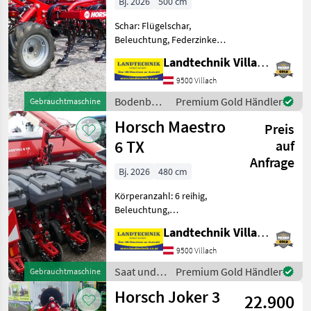
Bj. 2026
500 cm
Schar: Flügelschar,
Beleuchtung, Federzinken,
Klappvorrichtung,
Landtechnik Villach GmbH
Scharspitzen,
Steinsicherung Horsch
9500 Villach
Flachgrubber Finer 5 S SL
Bodenbearbeitung
Premium Gold Händler
Gebrauchtmaschine
mit Flügelschar 25 cm,
/ Horsch
Horsch Maestro
Striegel hinten zweir
Preis
6 TX
auf
Anfrage
Bj. 2026
480 cm
Körperanzahl: 6 reihig,
Beleuchtung,
Fahrgassenschaltung,
Landtechnik Villach GmbH
Direktsaatausstattung,
Gummidruckrollen, hydr.
9500 Villach
klappbar, Mais,
Saat und
Premium Gold Händler
Gebrauchtmaschine
pneumatisch,
Pflege /
Horsch Joker 3
Reihendüngerstreuer,
22.900
Horsch
Rüben, elektr. Überw