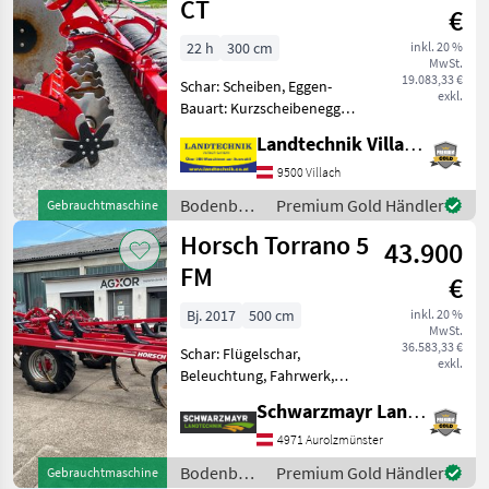
CT
€
22 h
300 cm
inkl. 20 %
MwSt.
19.083,33 €
Schar: Scheiben, Eggen-
exkl.
Bauart: Kurzscheibenegge,
Beleuchtung Horsch
Landtechnik Villach GmbH
Scheibenegge 3 CT, 3 m
Scheibeneggen,
9500 Villach
Randscheiben, hydr.
Bodenbearbeitung
Premium Gold Händler
Gebrauchtmaschine
Tiefenverstellung mit
/ Horsch
Horsch Torrano 5
Speicherblase, Bele
43.900
FM
€
Bj. 2017
500 cm
inkl. 20 %
MwSt.
36.583,33 €
Schar: Flügelschar,
exkl.
Beleuchtung, Fahrwerk,
Federzinken,
Schwarzmayr Landtechnik GmbH - Aurolzmünster
Klappvorrichtung,
Scharspitzen,
4971 Aurolzmünster
Steinsicherung EDV: 71462;
Bodenbearbeitung
Premium Gold Händler
Gebrauchtmaschine
Grubber - mit 5m