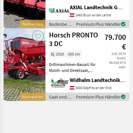
Beleuchtung,
AXIAL Landtechnik GmbH
Nachlaufeinrichtung
Ausstattungsmerkmale:
2460 Bruck an der Leitha
Arbeitsbreite 3, 00 m
Bodenbearbeitung
Premium Plus Händler
Neumaschine
Transportbreite 3, 00 m
/ Horsch
Horsch PRONTO
DiscSystem Sche
79.700
3 DC
€
Bj. 2026
300 cm
inkl. 20 %
MwSt.
66.416,67 €
Drillmaschinen-Bauart: für
exkl.
Mulch- und Direktsaat,
Beleuchtung,
Widhalm Landtechnik GmbH
Zweischeibenschare,
Fahrgassenschaltung,
3800 Göpfritz an der Wild
Fahrwerk, Spuranreisser,
Saat und
Premium Plus Händler
Neumaschine
Zwischenreifenpacker
Pflege /
Ausstattung: - ISO
Horsch