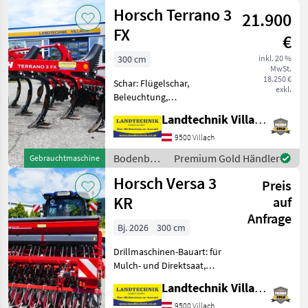
/ Horsch
Horsch Terrano 3
Arbeitsbreite - mit
21.900
Überlastsicherung
FX
€
300 cm
inkl. 20 %
MwSt.
18.250 €
Schar: Flügelschar,
exkl.
Beleuchtung,
Steinsicherung Horsch
Landtechnik Villach GmbH
Grubber Terrano 3 FX, mit
Terragrip Zinken,
9500 Villach
Mulchmixscharspitze und
Bodenbearbeitung
Premium Gold Händler
Gebrauchtmaschine
Mulchmixscharflügel,
/ Horsch
Horsch Versa 3
Einebnungsscheiben gefe
Preis
KR
auf
Anfrage
Bj. 2026
300 cm
Drillmaschinen-Bauart: für
Mulch- und Direktsaat,
Beleuchtung,
Landtechnik Villach GmbH
Zweischeibenschare,
Extrastriegel,
9500 Villach