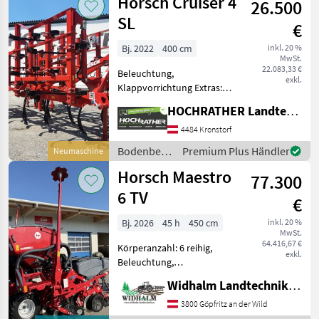
Horsch Cruiser 4
26.500
gefedert
SL
€
Bj. 2022
400 cm
inkl. 20 %
MwSt.
22.083,33 €
Beleuchtung,
exkl.
Klappvorrichtung Extras:
Striegel hinten,
HOCHRATHER Landtechnik GmbH
Scheibeneinegnung,
Schmalschar HM,
4484 Kronstorf
Tiefenverst. Hydraulik,
Bodenbearbeitung
Premium Plus Händler
Neumaschine
Double Cage Packer
/ Horsch
Horsch Maestro
Einsatzspektrum: Flache
77.300
und
6 TV
€
Bj. 2026
45 h
450 cm
inkl. 20 %
MwSt.
64.416,67 €
Körperanzahl: 6 reihig,
exkl.
Beleuchtung,
Fahrgassenschaltung,
Widhalm Landtechnik GmbH
Spuranreisser,
Gummidruckrollen, Mais,
3800 Göpfritz an der Wild
pneumatisch,