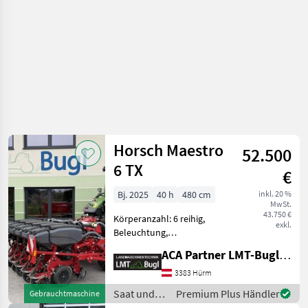
Horsch Maestro
52.500
6 TX
€
Bj. 2025
40 h
480 cm
inkl. 20 %
MwSt.
43.750 €
Körperanzahl: 6 reihig,
exkl.
Beleuchtung,
Fahrgassenschaltung,
ACA Partner LMT-Bugl GmbH
Direktsaatausstattung,
Gummidruckrollen, Mais,
3383 Hürm
pneumatisch, Rüben, elektr.
Saat und
Premium Plus Händler
Gebrauchtmaschine
Überwachung Horsch
Pflege /