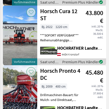
Saat und
Premium Plus Händler
Vorführmaschine
Reihendüngerstreuer,
Pflege /
Horsch Cura 12
Rüben, elektr.
43.800
Horsch
Überwachung -
ST
€
Reihenweiten h
Bj. 2022
1220 cm
inkl. 20 %
MwSt.
36.500 €
***SOFORT VERFÜGBAR***
exkl.
Reihenunabhängige
Striegeltechnik von fein bis
HOCHRATHER Landtechnik GmbH
aggressiv Robuste
Bauweise - In sich
4484 Kronstorf
geschlossene
Saat und
Premium Plus Händler
Vorführmaschine
Rahmenkonstruktion Hohe
Pflege /
Horsch Pronto 4
Arbeitsqualität Se
45.480
Horsch
DC
€
Bj. 2009
400 cm
inkl. 20 %
MwSt.
37.900 €
Drillmaschinen-Bauart: für
exkl.
Mulch- und Direktsaat,
Beleuchtung,
HOCHRATHER Landtechnik GmbH