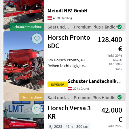
Spuranreisser, hydr.
klappbar 8 Reihig mit
Meindl NFZ GmbH
Dünger Saat und Pflege
Einzelkornsämaschinen
4070 Eferding
Saat und
Premium Plus Händler
Gebrauchtmaschine
Pflege /
Horsch Pronto
128.400
Horsch
6DC
€
inkl. 20 %
6m Horsch Pronto, 40
MwSt.
107.000 €
Reihen leichtzügigste
exkl.
Universaldrillmaschine am
Markt,
Schuster Landtechnik Grund
Arbeitsgeschwindigkeiten
von bis zu 20 km/h und
2041 Grund
eine präzise Saatgutablage
Saat und
Premium Plus Händler
Neumaschine
1. Stufe: S
Pflege /
Horsch Versa 3
42.000
Horsch
KR
€
Bj. 2023
41 h
300 cm
inkl. 20 %