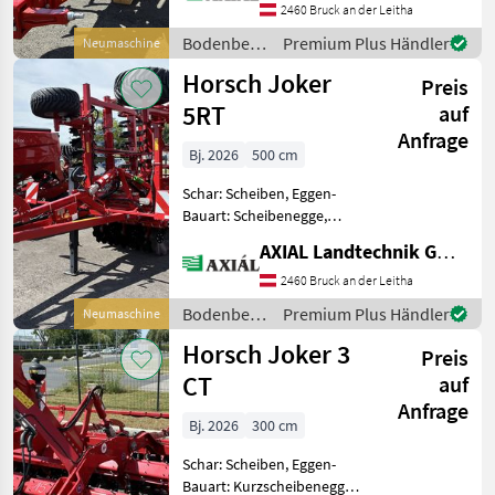
Scharspitzen,
2460 Bruck an der Leitha
Steinsicherung
Bodenbearbeitung
Premium Plus Händler
Neumaschine
Ausstattungsmerkmale:
/ Horsch
Horsch Joker
Arbeitsbreite 5, 60 m
Preis
Transportbrei
5RT
auf
Anfrage
Bj. 2026
500 cm
Schar: Scheiben, Eggen-
Bauart: Scheibenegge,
Beleuchtung, Fahrwerk,
AXIAL Landtechnik GmbH
Klappvorrichtung,
Nachlaufeinrichtung
2460 Bruck an der Leitha
Ausstattungsmerkmale:
Bodenbearbeitung
Premium Plus Händler
Neumaschine
Arbeitsbreite 5, 15m
/ Horsch
Horsch Joker 3
Transportbreite 3,
Preis
CT
auf
Anfrage
Bj. 2026
300 cm
Schar: Scheiben, Eggen-
Bauart: Kurzscheibenegge,