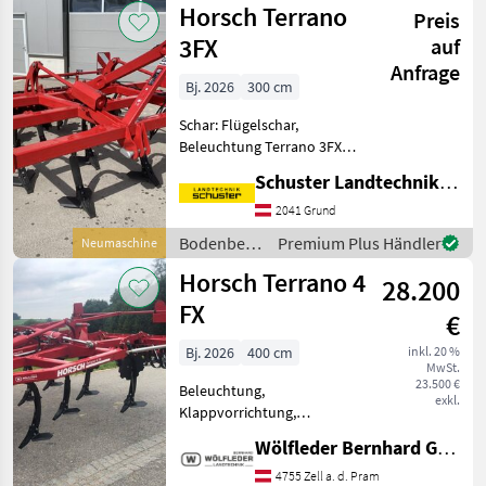
Horsch Terrano
Maestro 6 TX ° Unive
Preis
Horsch
3FX
auf
Anfrage
Bj. 2026
300 cm
Schar: Flügelschar,
Beleuchtung Terrano 3FX
Grubber mit Beleuchtung
Schuster Landtechnik Grund
sofort verfügbar:
Arbeitsbreite 300cm,
2041 Grund
Rahmenhöhe 85cm, 10
Bodenbearbeitung
Premium Plus Händler
Neumaschine
Zinken, Mulch-Mix
/ Horsch
Horsch Terrano 4
Scharspitze, optiona
28.200
FX
€
Bj. 2026
400 cm
inkl. 20 %
MwSt.
23.500 €
Beleuchtung,
exkl.
Klappvorrichtung,
Scharspitzen - Arbeitsbreite:
Wölfleder Bernhard GmbH
4, 00 m - Transportbreite: 3,
00 m - Transporthöhe: 2, 60
4755 Zell a. d. Pram