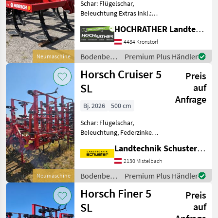
Schar: Flügelschar,
Beleuchtung Extras inkl.:
gefederte
HOCHRATHER Landtechnik GmbH
Einebnungsscheiben,
hydraulische
4484 Kronstorf
Tieferverstellung
Bodenbearbeitung
Premium Plus Händler
Neumaschine
Scharspitzen, RollFlex,
/ Horsch
Horsch Cruiser 5
Hydr. Randscheibe,
Preis
MulchMix HM Plus
SL
auf
Anfrage
Bj. 2026
500 cm
Schar: Flügelschar,
Beleuchtung, Federzinken,
Klappvorrichtung,
Landtechnik Schuster Niederlassung Mistelbach
Scharspitzen 4-balkiger
Aufbau für eine intensive
2130 Mistelbach
Mischung und Verteilung
Bodenbearbeitung
Premium Plus Händler
Neumaschine
der Ernterückstände Mit
/ Horsch
Horsch Finer 5
150kg
Preis
SL
auf