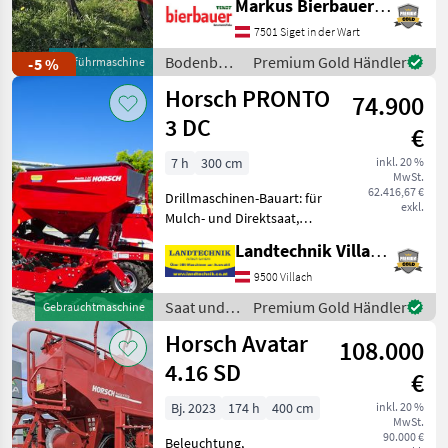
Markus Bierbauer GmbH
Hydr. Randscheiben, Mech.
Tiefenvüverstellung,
7501 Siget in der Wart
MARKTPLATZ
Scharflügel,
Bodenbearbeitung
Premium Gold Händler
-5 %
Vorführmaschine
Marktplatz
Händlerangebote
Kleinanzeigen
Bodenbearbeitung G
/ Horsch
Horsch PRONTO
74.900
3 DC
€
7 h
300 cm
inkl. 20 %
MwSt.
62.416,67 €
Drillmaschinen-Bauart: für
exkl.
Mulch- und Direktsaat,
Beleuchtung,
Landtechnik Villach GmbH
Zweischeibenschare,
Extrastriegel,
9500 Villach
Fahrgassenschaltung,
Saat und
Premium Gold Händler
Gebrauchtmaschine
Fahrwerk, hydr.
Pflege /
Horsch Avatar
Schardruckverstellung,
108.000
Horsch
Zwischenreifen
4.16 SD
€
Bj. 2023
174 h
400 cm
inkl. 20 %
MwSt.
90.000 €
Beleuchtung,