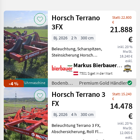
verfeinern
Horsch Terrano
Statt: 22.800
Kategorie
Land
Filter
2
€
3FX
21.888
532
€
Bj. 2026
2 h
300 cm
AKTUELLER
Zurücksetzen
Ergebnisse
PFAD
inkl. 20 %
anzeigen
Beleuchtung, Scharspitzen,
MwSt.
Horsch
Steinsicherung Horsch
18.240 €
Express
Terrano 3 FX, Terra Grip
exkl.
4 Kr
Markus Bierbauer GmbH
Zinken, Hydr.
Tiefenverstellung, Hydr.
7501 Siget in der Wart
KATEGORIE
Randscheibe, Roll Cut
WÄHLEN
Bodenbearbeitung
Premium Gold Händler
-4 %
Vorführmaschine
Packer,
/ Horsch
Horsch Terrano 3
Einebnungsscheiben
Landtechnik
506
Statt: 15.240
€
FX
14.478
Sonstiges
23
€
Bj. 2026
4 h
300 cm
Forsttechnik
2
inkl. 20 %
Beleuchtung Terrano 3 FX,
MwSt.
Abschersicherung, Roll Flex
12.065 €
Lohnarbeit und Jobs
1
Paker, Einebnungsscheiben,
exkl.