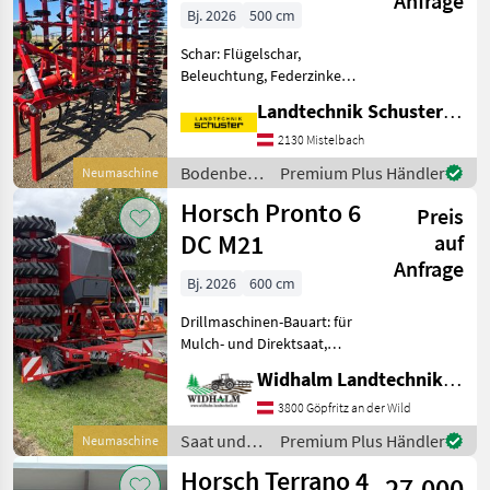
Anfrage
Bj. 2026
500 cm
Schar: Flügelschar,
Beleuchtung, Federzinken,
Klappvorrichtung,
Landtechnik Schuster Niederlassung Mistelbach
Scharspitzen 4-balkiger
Aufbau zur flachen
2130 Mistelbach
Beikrautbekämpfung und
Bodenbearbeitung
Premium Plus Händler
Neumaschine
Saatbettbereitung - 5m
/ Horsch
Horsch Pronto 6
Arbeitsbreite
Preis
DC M21
auf
Anfrage
Bj. 2026
600 cm
Drillmaschinen-Bauart: für
Mulch- und Direktsaat,
Spuranreisser,
Widhalm Landtechnik GmbH
Fahrgassenschaltung
Einzeltankdrucktank,
3800 Göpfritz an der Wild
Direktgebläse, Row Control
Saat und
Premium Plus Händler
Neumaschine
Turm, Druckluftbremse,
Pflege /
Horsch Terrano 4
neues Termi
27.000
Horsch