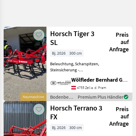
Horsch Tiger 3
Preis
SL
auf
Anfrage
Bj. 2026
300 cm
Beleuchtung, Scharspitzen,
Steinsicherung -
Arbeitsbreite: 3, 00 m -
Wölfleder Bernhard GmbH
Transportbreite: 3, 00 m -
Gewicht mit TerraGrip 2450
4755 Zell a. d. Pram
kg - Anzahl der Zinken: 13 -
Bodenbearbeitung
Premium Plus Händler
Neumaschine
Zinkenabstand in
/ Horsch
Horsch Terrano 3
Preis
FX
auf
Anfrage
Bj. 2026
300 cm