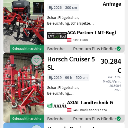
Anfrage
400 CC
Bj. 2026
300 cm
Schar: Flügelschar,
Beleuchtung, Scharspitzen,
Steinsicherung Horsch
ACA Partner LMT-Bugl GmbH
Terrano 3FX *
Dreipunktanhängung Kat
3383 Hürm
II/III * 10Stk. TerraGrip
Bodenbearbeitung
Premium Plus Händler
Gebrauchtmaschine
Zinken (Überlastgesichert) *
/ Horsch
Horsch Cruiser 5
Rahm
30.284
SL
€
Bj. 2019
99 h
500 cm
inkl. 13%
MwSt./Verm.
26.800 €
Schar: Flügelschar,
exkl.
Beleuchtung,
Klappvorrichtung HORSCH
AXIAL Landtechnik GmbH
Federzinken 3-Punkt-
Anhängung Kat. III/IV
2460 Bruck an der Leitha
Beleuchtung RollFlex
Bodenbearbeitung
Premium Plus Händler
Gebrauchtmaschine
Packer Ø 54 cm
/ Horsch
Einebnungsscheiben