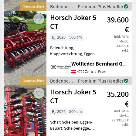
m - Länge: 4, 00 m -
Bodenbearbeitung
Premium Plus Händler
Neumaschine
TerraGrip Zinken - Gewicht
/ Horsch
Horsch Joker 5
Terr
39.600
CT
€
Bj. 2026
500 cm
inkl. 20 %
MwSt.
33.000 €
Beleuchtung,
exkl.
Klappvorrichtung, Eggen-
Bauart: Scheibenegge -
Wölfleder Bernhard GmbH
Arbeitsbreite: 5, 00 m -
Transportbreite: 2, 95 m -
4755 Zell a. d. Pram
Transporthöhe: 2, 80 m -
Bodenbearbeitung
Premium Plus Händler
Neumaschine
Länge: 2, 90 m - inkl.
/ Horsch
Horsch Joker 5
DiscSystem
35.200
CT
€
Bj. 2026
500 cm
inkl. 20 %
MwSt.
29.333,33 €
Schar: Scheiben, Eggen-
exkl.
Bauart: Scheibenegge,
Beleuchtung,