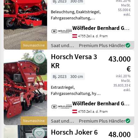
Bj. 2023
300 cm
inkl. 20 %
MwSt.
55.000 €
Beleuchtung, Exaktstriegel,
exkl.
Fahrgassenschaltung,
Fahrwerk, hydr.
Wölfleder Bernhard GmbH
Saatmengenverstellung,
Zweischeibenschare,
4755 Zell a. d. Pram
Zwischenreifenpacker -
Saat und
Premium Plus Händler
Neumaschine
Arbeitsbreite: 3, 00 m -
Pflege /
Horsch Versa 3
Transportbreite:
43.000
Horsch
KR
€
Bj. 2023
300 cm
inkl. 20 %
MwSt.
35.833,33 €
Extrastriegel,
exkl.
Fahrgassenschaltung, hydr.
Saatmengenverstellung,
Wölfleder Bernhard GmbH
Zweischeibenschare Versa 3
KR - Arbeitsbreite: 3, 00 m -
4755 Zell a. d. Pram
Transportbreite: 3, 00 m -
Saat und
Premium Plus Händler
Neumaschine
Einfüllhöhe: 1, 86 m -
Pflege /
Horsch Joker 6
48.000
Horsch