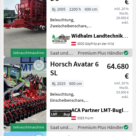
€
Bj. 2005
2200 h
600 cm
inkl. 20 %
MwSt.
29.900 €
Beleuchtung,
exkl.
Zweischeibenschare,
Fahrgassenmarkierung,
Widhalm Landtechnik GmbH
Fahrgassenschaltung,
Fahrwerk, Spuranreisser,
3800 Göpfritz an der Wild
Spurlockerer,
Saat und
Premium Plus Händler
Gebrauchtmaschine
Vorauflaufmarkierung
Pflege /
Horsch Avatar 6
Horsch Pronto 6 DC,
64.680
Horsch
Bedieneinheit Ag
SL
€
Bj. 2025
600 cm
inkl. 20 %
MwSt.
53.900 €
Beleuchtung,
exkl.
Einscheibenschare,
Fahrgassenschaltung, hydr.
ACA Partner LMT-Bugl GmbH
Schardruckverstellung
Horsch Avatar 6 SL *
3383 Hürm
Universell einsetzbar *
Saat und
Premium Plus Händler
Gebrauchtmaschine
Mulchsaat * Hervorragend
Pflege /