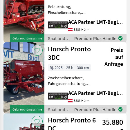
Beleuchtung,
Einscheibenschare,
Fahrgassenschaltung,
ACA Partner LMT-Bugl GmbH
Fahrwerk, hydr.
Schardruckverstellung,
3383 Hürm
Spuranreisser Horsch
Saat und
Premium Plus Händler
Gebrauchtmaschine
Avatar 3.16 SD * Autoforce
Pflege /
Horsch Pronto
hydraulisch
Preis
Horsch
Schardruckverstel
3DC
auf
Anfrage
Bj. 2025
25 h
300 cm
Zweischeibenschare,
Fahrgassenschaltung,
Fahrwerk, hydr.
ACA Partner LMT-Bugl GmbH
Schardruckverstellung,
Spurlockerer,
3383 Hürm
Zwischenreifenpacker
Saat und
Premium Plus Händler
Gebrauchtmaschine
Vorführmaschine: Horsch
Pflege /
Horsch Pronto 6
Pronto 3DC * ISO-Bus
35.880
Horsch
Ausstatt
DC