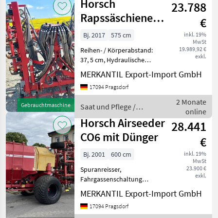
Horsch
für steinige,
23.788
Horsch
Rapssäschiene
€
für Focus 6.75
Bj. 2017
575 cm
inkl. 19%
MwSt
TD
19.989,92 €
Reihen- / Körperabstand:
exkl.
37, 5 cm, Hydraulische
Klappung,
MERKANTIL Export-Import GmbH
Zweischeibenschare
17094 Pragsdorf
________ Gut gepflegte
Horsch-Rapssäschiene für
2 Monate
Gebrauchtmaschine
Saat und Pflege /
die Horsch Focus 6.75 TD
online
Horsch
Dreipunktanba
Horsch Airseeder
28.441
CO6 mit Dünger
€
Bj. 2001
600 cm
inkl. 19%
MwSt
23.900 €
Spuranreisser,
exkl.
Fahrgassenschaltung
Hydraulische Klappung,
MERKANTIL Export-Import GmbH
Striegel ________
17094 Pragsdorf
Doppeltank fuer Saat &