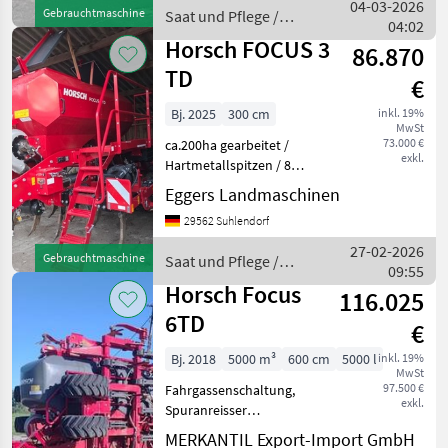
Duenger Saewagen, hydr.
04-03-2026
Gebrauchtmaschine
Saat und Pflege /
gelenkt 3 Reihen
04:02
Horsch
Duettschare mit Federst
Horsch FOCUS 3
86.870
TD
€
Bj. 2025
300 cm
inkl. 19%
MwSt
73.000 €
ca.200ha gearbeitet /
exkl.
Hartmetallspitzen / 8
Reihen Fahrgassen / großer
Eggers Landmaschinen
Reifenpacker / Ölkühler
29562 Suhlendorf
Saat und Pflege
Direktsaatgeräte
27-02-2026
Gebrauchtmaschine
Saat und Pflege /
09:55
Horsch
Horsch Focus
116.025
6TD
€
Bj. 2018
5000 m³
600 cm
5000 l
inkl. 19%
MwSt
97.500 €
Fahrgassenschaltung,
exkl.
Spuranreisser
Flächenleistung: 5600 ha,
MERKANTIL Export-Import GmbH