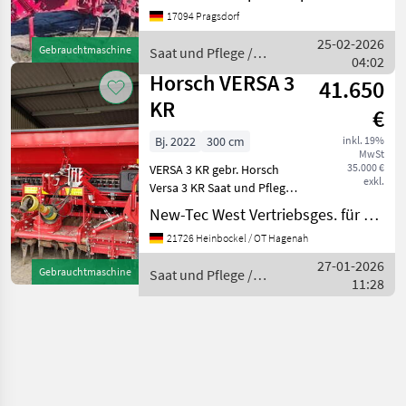
Hydraulische Klappung,
17094 Pragsdorf
Striegel,
Zweischeibenschare
25-02-2026
Gebrauchtmaschine
Saat und Pflege /
________ Doppeltank 5000
04:02
Horsch
Liter für Saatgut und Dün
Horsch VERSA 3
41.650
KR
€
Bj. 2022
300 cm
inkl. 19%
MwSt
35.000 €
VERSA 3 KR gebr. Horsch
exkl.
Versa 3 KR Saat und Pflege
Direktsaatgeräte
New-Tec West Vertriebsges. für Agrartechnik mbH, Hagenah
21726 Heinbockel / OT Hagenah
27-01-2026
Gebrauchtmaschine
Saat und Pflege /
11:28
Horsch