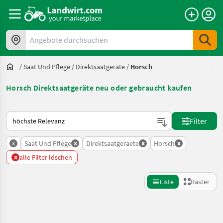
Angebote durchsuchen
/
Saat Und Pflege
/
Direktsaatgeräte
/
Horsch
Horsch Direktsaatgeräte neu oder gebraucht kaufen
So wird auf Landwirt.com sortiert
Filter
x
x
x
x
Saat Und Pflege
Direktsaatgeraete
Horsch
x
alle Filter löschen
Liste
Raster