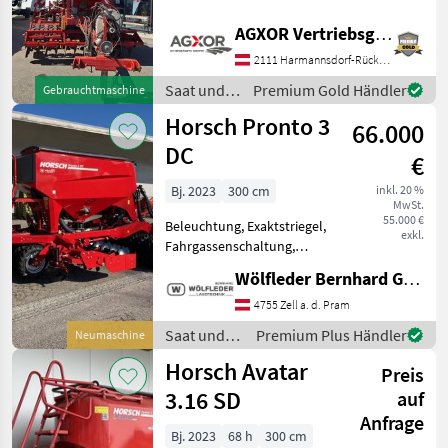
Exaktstriegel,
Väderstad
Fahrgassenschaltung,
AGXOR Vertriebsgesellschaft Ost GmbH
Fahrwerk, Spuranreisser
John Deere
2111 Harmannsdorf-Rückersdorf
EDV: 71938 - mit 3, 0m
Arbetisbreite - mit
Saat und
Premium Gold Händler
Gebrauchtmaschine
Amazone
Unterlenkeranschluss
Pflege /
Horsch Pronto 3
Kat.3N=L2
66.000
Horsch
Pöttinger
DC
€
Gaspardo
Bj. 2023
300 cm
inkl. 20 %
MwSt.
55.000 €
Beleuchtung, Exaktstriegel,
Alle 21
exkl.
Fahrgassenschaltung,
anzeigen
Fahrwerk, hydr.
Wölfleder Bernhard GmbH
Saatmengenverstellung,
MARKTPLATZ
Zweischeibenschare,
4755 Zell a. d. Pram
Marktplatz
Händlerangebote
Kleinanzeigen
Zwischenreifenpacker -
Saat und
Premium Plus Händler
Neumaschine
Arbeitsbreite: 3, 00 m -
Pflege /
Horsch Avatar
Transportbreite:
Preis
Horsch
3.16 SD
auf
Anfrage
Bj. 2023
68 h
300 cm