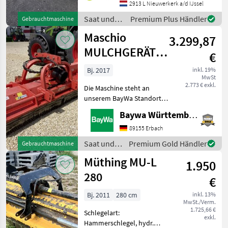
2913 L Nieuwerkerk a/d IJssel
Jungpflanzen, Koniferen
und ähnlichen
Saat und
Premium Plus Händler
Gebrauchtmaschine
PflanztypenMit Drei
Pflege /
Maschio
3.299,87
Sonstige
MULCHGERÄT
€
BISONTE 280
Bj. 2017
inkl. 19%
MwSt
"AB"
2.773 € exkl.
Die Maschine steht an
unserem BayWa Standort in
DE-73527 Herlikofen.Gerne
Baywa Württemberg
steht Ihnen Herr Rössler
unter Tel.: 0151 1610 3908
89155 Erbach
für Ihre Anfrage zur
Saat und
Premium Gold Händler
Gebrauchtmaschine
Verfügung!Maschio
Pflege /
Müthing MU-L
1.950
Maschio
280
€
Bj. 2011
280 cm
inkl. 13%
MwSt./Verm.
1.725,66 €
Schlegelart:
exkl.
Hammerschlegel, hydr.