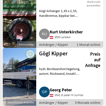
MwSt nicht
ausweisbar
Gögl Anhänger 1, 65 x 2, 55,
Handbremse, kippbar bei
gezogener Handbremse und
Rückfahren. Anhänger Kipper
Kurt Unterkircher
6500 Landeck
Anhänger / Kipper
1 Monat online
Kleinanzeige
Gögl Kipper
Preis
auf
Anfrage
hydr. Bordwandverriegelung,
autom. Rückwand, Anzahl
Achsen: Tandemachser, Kipper-
Bauart: Dreiseiten-Kipper,
Typenschein, Hydraulischer
Georg Peter
Stützfuß, Bremse:
8542 St.peter Im Sulmtal
Druckluftbremse, Au
Anhänger / Kipper
3 Monate online
Gewerblicher Anbieter