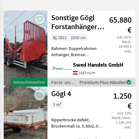
verfeinern
Sonstige Gögl
65.880
Kategorie
Land
Filter
2
Forstanhänger
€
mit Palfinger
9
Bj. 2011
2550 cm
inkl. 20 %
AKTUELLER
Zurücksetzen
Ergebnisse
MwSt.
Kran
PFAD
54.900 €
anzeigen
Rahmen: Doppelrahmen
exkl.
Goegl
Anhänger, Bremse:
Anhaenger
Druckluftbremse,
Ungebremst
Swed Handels GmbH
Kransteuerung:
Kreuzhebelsteuerung,
3383 Hürm
KATEGORIE
Bauartgeschwindigkeit
WÄHLEN
Forst- und
Premium Plus Händler
Gebrauchtmaschine
(km/h): 40 km/h, Anzahl
Holztechnik
Gögl 4
Achsen: Tandemachser,
Landtechnik
7
1.250
/ Sonstige
Untenanhän
€
3 m³
Forsttechnik
2
inkl. 13%
MwSt./Verm.
Kipperbrücke defekt,
MARKTPLATZ
1.106,19 €
Brückenmaß ca. 3, 60x2, 0m,
exkl.
hydr. Bremse, unrepariert,
Marktplatz
Händlerangebote
Kleinanzeigen
Bereifung 12.5/80-15, 3,