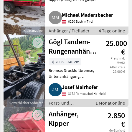
Zylinder ist dicht, an Bastler.
Anhänger Tieflader
Michael Madersbacher
6220 Buch in Tirol
Anhänger / Tieflader
4 Tage online
Kleinanzeige
Gögl Tandem-
25.000
Rungenanhänger
€
12 t mit Kesla
Preis inkl.
Bj. 2008
240 cm
MwSt
Alter Preis
Kran, Kesla 305 T
Bremse: Druckluftbremse,
29.000 €
Untenanhängung,
Rungenpaare: 4 Rungenpaare,
Josef Mairhofer
Dreipunkt Flanschkran, Endlos
Rotator, Holzzange,
3172 Ramsau bei Hainfeld
Kransteuerung:
Forst- und
1 Monat online
Gewerblicher Anbieter
Kreuzhebelsteuerung,
Holztechnik /
Bauartgeschwindig
Anhänger,
2.850
Forstanhänger /
Rückewägen
Kipper
€
MwSt nicht