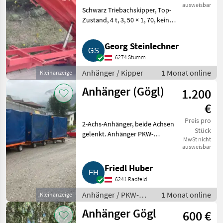
ausweisbar
Schwarz Triebachskipper, Top-
Zustand, 4 t, 3, 50 × 1, 70, kein
Gögl. Anhänger Kipper
Georg Steinlechner
6274 Stumm
Anhänger / Kipper
1 Monat online
Kleinanzeige
Anhänger (Gögl)
1.200
€
Preis pro
2-Achs-Anhänger, beide Achsen
Stück
gelenkt. Anhänger PKW-
MwSt nicht
Anhänger
ausweisbar
Friedl Huber
6241 Radfeld
Anhänger / PKW-
1 Monat online
Kleinanzeige
Anhänger
Anhänger Gögl
600 €