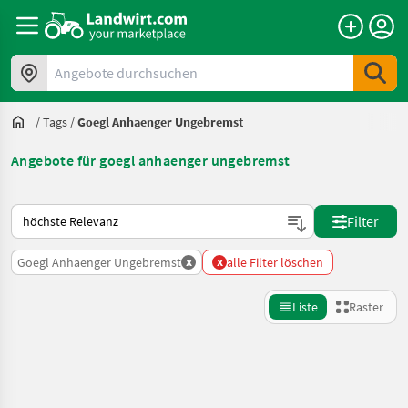
Angebote durchsuchen
/
Tags
/
Goegl Anhaenger Ungebremst
Angebote für goegl anhaenger ungebremst
So wird auf Landwirt.com sortiert
Filter
x
x
Goegl Anhaenger Ungebremst
alle Filter löschen
Liste
Raster
Suche