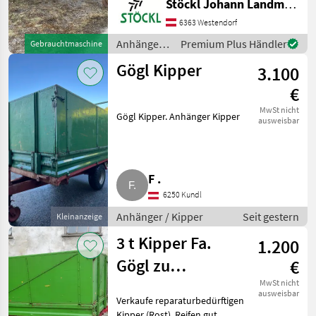
Stöckl Johann Landmaschinen GesmbH & Co KG
Standort Westendorf (B)
6363 Westendorf
Anhänger Kipper
Anhänger /
Premium Plus Händler
Gebrauchtmaschine
Gögl
Gögl Kipper
3.100
€
MwSt nicht
Gögl Kipper. Anhänger Kipper
ausweisbar
F .
6250 Kundl
Anhänger / Kipper
Seit gestern
Kleinanzeige
3 t Kipper Fa.
1.200
Gögl zu
€
verkaufen
MwSt nicht
ausweisbar
Verkaufe reparaturbedürftigen
Kipper (Rost), Reifen gut,