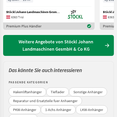
Stöckl Johann Landmaschinen GesmbH & Co KG
6363 Tirol
6363 Ti
Premium Plus Händler
Premium 
Weitere Angebote von Stöckl Johann
Landmaschinen GesmbH & Co KG
Das könnte Sie auch interessieren
PASSENDE KATEGORIEN
Hakenliftanhänger
Tieflader
Sonstige Anhänger
Reparatur und Ersatzteile fuer Anhaenger
PKW-Anhänger
1-Achs Anhänger
LKW-Anhänger