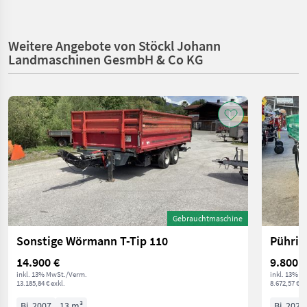
Weitere Angebote von Stöckl Johann
Landmaschinen GesmbH & Co KG
Gebrauchtmaschine
Sonstige Wörmann T-Tip 110
Pührin
14.900 €
9.800 €
inkl. 13% MwSt./Verm.
inkl. 13% M
13.185,84 € exkl.
8.672,57 € ex
Bj. 2007
13 m³
Bj. 2022