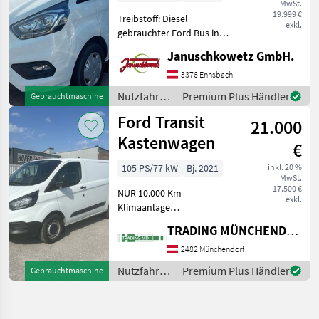
MwSt.
300 Trend
19.999 €
Treibstoff: Diesel
exkl.
gebrauchter Ford Bus in
folgender Ausstattung:
Januschkowetz GmbH.
Handschuhfach,
abschließbar, Schiebetüre
3376 Ennsbach
auf der Beifahrerseite,
Nutzfahrzeuge
Premium Plus Händler
Gebrauchtmaschine
Heavy Duty Batterie,
/ Ford
Ford Transit
Schmutzfänge
21.000
Kastenwagen
€
105 PS/77 kW
Bj. 2021
inkl. 20 %
MwSt.
17.500 €
NUR 10.000 Km
exkl.
Klimaanlage
Laderaumleuchte LED
TRADING MÜNCHENDORF Handels GmbH
Laderaumschutz-Paket
undefinedAirbag
2482 Münchendorf
Fahrerseite Anti-Blockier-
Nutzfahrzeuge
Premium Plus Händler
Gebrauchtmaschine
System (ABS) Antriebsart:
/ Ford
Frontantrieb Audiosys