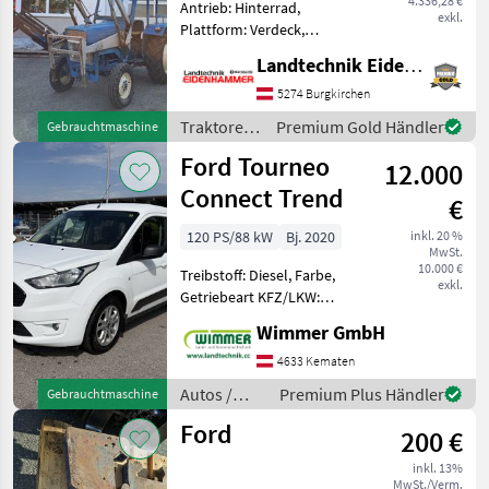
4.336,28 €
Antrieb: Hinterrad,
exkl.
Plattform: Verdeck,
Zapfwellendrehzahl: 540,
Landtechnik Eidenhammer GmbH
Höchstgeschwindigkeit in
km/h: 25 km/h,
5274 Burgkirchen
Bolzengröße
Traktoren
Premium Gold Händler
Gebrauchtmaschine
Anhängevorrichtung (mm):
/ Ford
Ford Tourneo
32mm, Kreuzsteuerhebel:
12.000
mech
Connect Trend
€
120 PS/88 kW
Bj. 2020
inkl. 20 %
MwSt.
10.000 €
Treibstoff: Diesel, Farbe,
exkl.
Getriebeart KFZ/LKW:
Schaltgetriebe, Treibstoff:
Wimmer GmbH
Diesel, Airbag Der
gebrauchte Ford Tourneo
4633 Kematen
Connect Trend L1H1 2, 2 t
Autos /
Premium Plus Händler
Gebrauchtmaschine
überzeugt durch seine hoh
Motorräder
Ford
200 €
/ Ford
inkl. 13%
MwSt./Verm.