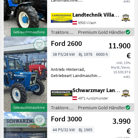
Landmaschine:
exkl.
Lastschaltgetriebe,
Plattform: Kabine,
Landtechnik Villach GmbH
Zapfwellendrehzahl:
9500 Villach
540/1000,
Höchstgeschwindigkeit in
Traktoren
Premium Gold Händler
Gebrauchtmaschine
km/h: 40 km/h, Aufladung:
/ Ford
Ford 2600
Turbola
11.900
€
38 PS/28 kW
Bj. 1976
6000 h
inkl. 13%
MwSt./Verm.
Antrieb: Hinterrad,
10.530,97 €
Getriebeart Landmaschine:
exkl.
Schaltgetriebe, Plattform:
Kabine,
Schwarzmayr Landtechnik GmbH - Aurolzmünster
Zapfwellendrehzahl: 540,
4971 Aurolzmünster
Bolzengröße
Anhängevorrichtung (mm):
Traktoren
Premium Gold Händler
Gebrauchtmaschine
32mm,
/ Ford
Ford 3000
Anhängevorrichtung: m
3.990
€
44 PS/32 kW
Bj. 1965