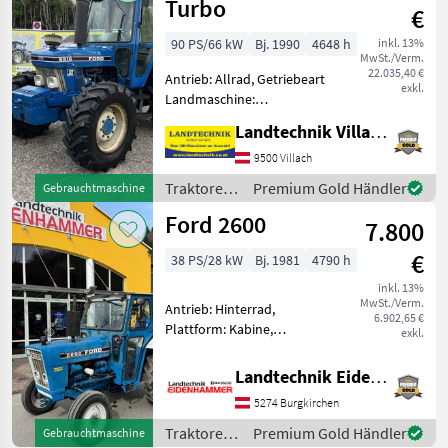
Turbo
€
90 PS/66 kW
Bj. 1990
4648 h
inkl. 13%
MwSt./Verm.
22.035,40 €
Antrieb: Allrad, Getriebeart
exkl.
Landmaschine:
Lastschaltgetriebe,
Landtechnik Villach GmbH
Plattform: Kabine,
Zapfwellendrehzahl: 540,
9500 Villach
Höchstgeschwindigkeit in
Traktoren
Premium Gold Händler
Gebrauchtmaschine
km/h: 30 km/h, Aufladung:
/ Ford
Ford 2600
Turbolader, O
7.800
€
38 PS/28 kW
Bj. 1981
4790 h
inkl. 13%
MwSt./Verm.
Antrieb: Hinterrad,
6.902,65 €
Plattform: Kabine,
exkl.
Zapfwellendrehzahl: 540,
Höchstgeschwindigkeit in
Landtechnik Eidenhammer GmbH
km/h: 25 km/h,
5274 Burgkirchen
Fahrzeugpapiere
vorhanden Ford 2600
Traktoren
Premium Gold Händler
Gebrauchtmaschine