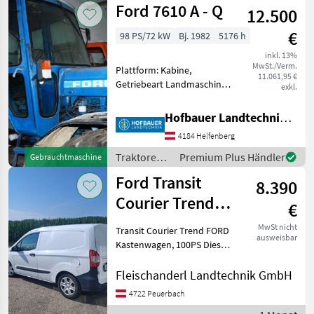
Ford 7610 A - Q
12.500
€
98 PS/72 kW
Bj. 1982
5176 h
inkl. 13%
MwSt./Verm.
Plattform: Kabine,
11.061,95 €
Getriebeart Landmaschine:
exkl.
Lastschaltgetriebe, Antrieb:
Allrad Komf. Kab. Traktoren
Hofbauer Landtechnik GmbH
Standard Traktoren
4184 Helfenberg
Traktoren /
Premium Plus Händler
Gebrauchtmaschine
Ford
Ford Transit
8.390
Courier Trend
€
Kastenwagen
MwSt nicht
Transit Courier Trend FORD
ausweisbar
Kastenwagen, 100PS Diesel,
EdBlue, Baujahr 9/2021,
Weiß, , schöner gepflegter
Fleischanderl Landtechnik GmbH
Zustand, 207600 km, NAVI,
4722 Peuerbach
Klima, Radio , Flügeltüren