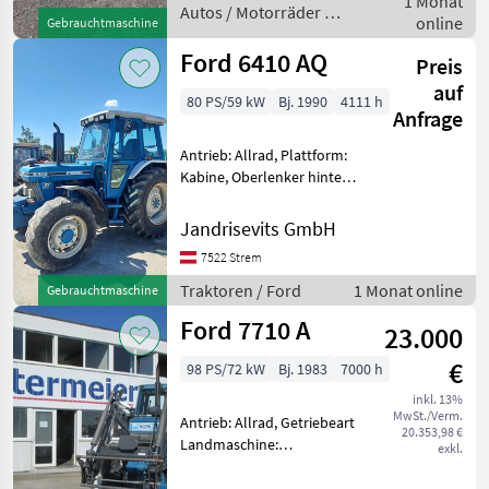
1 Monat
hinten
Autos / Motorräder /
online
Gebrauchtmaschine
Ford
Ford 6410 AQ
Preis
auf
80 PS/59 kW
Bj. 1990
4111 h
Anfrage
Antrieb: Allrad, Plattform:
Kabine, Oberlenker hinten:
hydraulisch Interne Nr.
12749 Traktoren Standard
Jandrisevits GmbH
Traktoren
7522 Strem
Traktoren / Ford
1 Monat online
Gebrauchtmaschine
Ford 7710 A
23.000
€
98 PS/72 kW
Bj. 1983
7000 h
inkl. 13%
MwSt./Verm.
Antrieb: Allrad, Getriebeart
20.353,98 €
Landmaschine:
exkl.
Lastschaltgetriebe,
Plattform: Kabine,