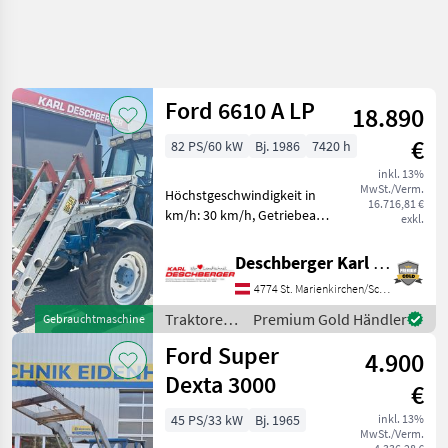
Ford 6610 A LP
18.890
€
82 PS/60 kW
Bj. 1986
7420 h
inkl. 13%
MwSt./Verm.
Höchstgeschwindigkeit in
16.716,81 €
km/h: 30 km/h, Getriebeart
exkl.
Landmaschine:
Schaltgetriebe, Antrieb:
Deschberger Karl Landtechnik GesmbH & Co KG
Allrad, Plattform: Kabine,
4774 St. Marienkirchen/Schärding
Anhängevorrichtung:
manuell, Oberlenker
Traktoren
Premium Gold Händler
Gebrauchtmaschine
hinten: mech
/ Ford
Ford Super
4.900
Dexta 3000
€
45 PS/33 kW
Bj. 1965
inkl. 13%
MwSt./Verm.