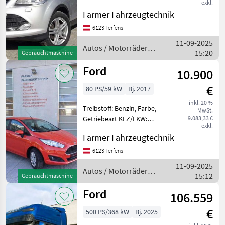
exkl.
Schaltgetriebe, Treibstoff:
Farmer Fahrzeugtechnik
Diesel, ABS, Airbag, Allrad,
Alufelgen TOP-Ausstattung
6123 Terfens
! ! ! ! ! ! ! ! Allrad, Servic
11-09-2025
Autos / Motorräder /
15:20
Gebrauchtmaschine
Ford
Ford
10.900
€
80 PS/59 kW
Bj. 2017
inkl. 20 %
Treibstoff: Benzin, Farbe,
MwSt.
Getriebeart KFZ/LKW:
9.083,33 €
exkl.
Schaltgetriebe, Treibstoff:
Farmer Fahrzeugtechnik
Diesel, ABS, Airbag Der Ford
Fiesta ist in einem super
6123 Terfens
Zustand. 8-fach Bereifung.
11-09-2025
Mehrwe
Autos / Motorräder /
15:12
Gebrauchtmaschine
Ford
Ford
106.559
€
500 PS/368 kW
Bj. 2025