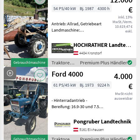
€
54 PS/40 kW
Bj. 1987
4300 h
inkl. 13%
MwSt./Verm.
Antrieb: Allrad, Getriebeart
10.619,47 €
Landmaschine:
exkl.
Schaltgetriebe, Plattform:
Kabine,
HOCHRATHER Landtechnik GmbH
Höchstgeschwindigkeit in
4484 Kronstorf
km/h: 30 km/h, Oberlenker
hinten: mechanisch,
Traktoren /
Premium Plus Händler
Gebrauchtmaschine
Frontlader, Frontlader
Ford
Ford 4000
4.000
€
61 PS/45 kW
Bj. 1973
9224 h
MwSt nicht
ausweisbar
- Hinterradantrieb -
Bereifung: 16.9-30 und 7.50-
16 - Geschwindigkeit: 25
km/h - Zapfwellendrehzahl:
Pongruber Landtechnik
540 Upm. Traktoren
5161 Elixhausen
Standard Traktoren
Traktoren /
Premium Plus Händler
Gebrauchtmaschine