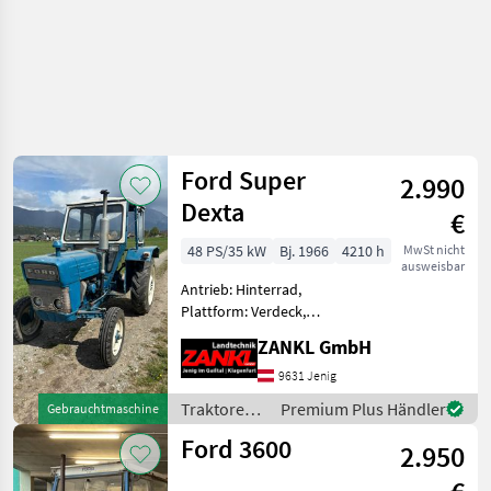
Ford Super
2.990
Dexta
€
48 PS/35 kW
Bj. 1966
4210 h
MwSt nicht
ausweisbar
Antrieb: Hinterrad,
Plattform: Verdeck,
Zapfwellendrehzahl: 540,
ZANKL GmbH
Oberlenker hinten:
mechanisch,
9631 Jenig
Anhängevorrichtung:
Traktoren /
Premium Plus Händler
Gebrauchtmaschine
manuell, Fahrzeugpapiere
Ford
Ford 3600
vorhanden Ford
2.950
Hinterradtrakt