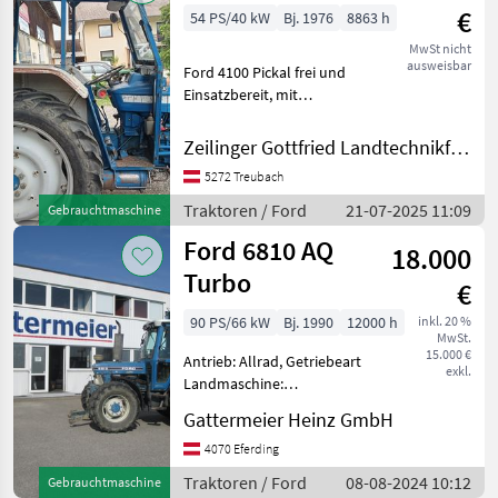
€
54 PS/40 kW
Bj. 1976
8863 h
MwSt nicht
ausweisbar
Ford 4100 Pickal frei und
Einsatzbereit, mit
Druckluftbremseinleiter,
Servolenkung. Fritzmeier
Zeilinger Gottfried Landtechnikfachbetrieb
Kabine ohne Türen
5272 Treubach
Eigengewicht: 2280 kg,
Leistung: 40kW Betriebss
Traktoren / Ford
21-07-2025 11:09
Gebrauchtmaschine
Ford 6810 AQ
18.000
Turbo
€
90 PS/66 kW
Bj. 1990
12000 h
inkl. 20 %
MwSt.
15.000 €
Antrieb: Allrad, Getriebeart
exkl.
Landmaschine:
Lastschaltgetriebe,
Gattermeier Heinz GmbH
Plattform: Kabine,
Aufladung: Turbolader,
4070 Eferding
Oberlenker hinten:
Traktoren / Ford
08-08-2024 10:12
Gebrauchtmaschine
mechanisch,