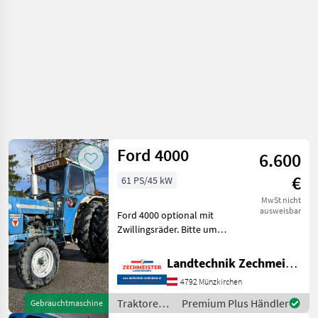
Ford 4000
6.600
€
61 PS/45 kW
MwSt nicht
ausweisbar
Ford 4000 optional mit
Zwillingsräder. Bitte um
Anfragen per tel. - 4
Zylinder Traktoren
Landtechnik Zechmeister GmbH & Co KG
Standard Traktoren
4792 Münzkirchen
Traktoren /
Premium Plus Händler
Gebrauchtmaschine
Ford