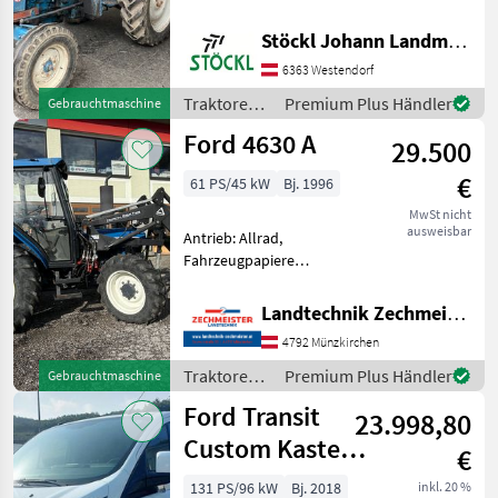
Standard Traktoren
Stöckl Johann Landmaschinen GesmbH & Co KG
6363 Westendorf
Traktoren /
Premium Plus Händler
Gebrauchtmaschine
Ford
Ford 4630 A
29.500
€
61 PS/45 kW
Bj. 1996
MwSt nicht
ausweisbar
Antrieb: Allrad,
Fahrzeugpapiere
vorhanden, druckloser
Rücklauf, Frontlader Kleiner
Landtechnik Zechmeister GmbH & Co KG
Traktor mit Frontlader und
4792 Münzkirchen
Lastschatlgetriebe
Traktoren Standard
Traktoren /
Premium Plus Händler
Gebrauchtmaschine
Traktoren
Ford
Ford Transit
23.998,80
Custom Kasten
€
2,0 TDCi L1H1
131 PS/96 kW
Bj. 2018
inkl. 20 %