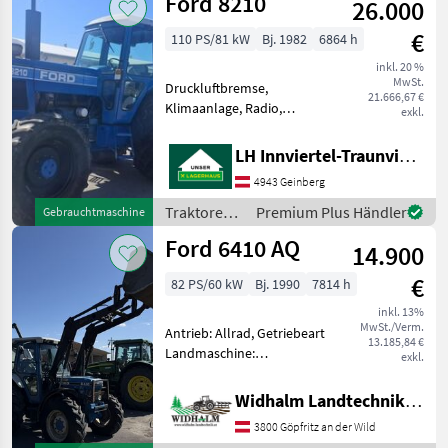
Ford 8210
26.000
€
110 PS/81 kW
Bj. 1982
6864 h
inkl. 20 %
MwSt.
Druckluftbremse,
21.666,67 €
Klimaanlage, Radio,
exkl.
Fahrzeugpapiere
vorhanden, Bolzengröße
LH Innviertel-Traunviertel-Urfahr eGen, Geinberg
Anhängevorrichtung (mm):
4943 Geinberg
38mm, Antrieb: Allrad,
Anhängevorrichtung:
Traktoren /
Premium Plus Händler
Gebrauchtmaschine
manuell,
Ford
Ford 6410 AQ
Höchstgeschwindigke
14.900
€
82 PS/60 kW
Bj. 1990
7814 h
inkl. 13%
MwSt./Verm.
Antrieb: Allrad, Getriebeart
13.185,84 €
Landmaschine:
exkl.
Schaltgetriebe, Plattform:
Kabine,
Widhalm Landtechnik GmbH
Zapfwellendrehzahl:
3800 Göpfritz an der Wild
540/1000,