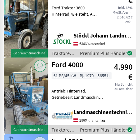
€
Ford Traktor 3600
inkl. 13%
MwSt./Verm.
Hinterrad, wie steht, A
2.610,62 €
Traktoren Standard
exkl.
Traktoren
Stöckl Johann Landmaschinen GesmbH & Co KG
6363 Westendorf
Traktoren /
Premium Plus Händler
Gebrauchtmaschine
Ford
Ford 4000
4.990
€
61 PS/45 kW
Bj. 1970
5655 h
MwSt nicht
ausweisbar
Antrieb: Hinterrad,
Getriebeart Landmaschine:
Schaltgetriebe, Plattform:
Kabine,
Landmaschinentechnik Pichler GmbH
Zapfwellendrehzahl: 540,
2860 Kirchschlag
Höchstgeschwindigkeit in
km/h: 25 km/h FORD 4000
Traktoren /
Premium Plus Händler
Gebrauchtmaschine
Oldtimer Trakt
Ford