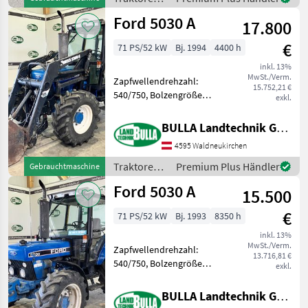
Ford
Ford 5030 A
17.800
€
71 PS/52 kW
Bj. 1994
4400 h
inkl. 13%
MwSt./Verm.
Zapfwellendrehzahl:
15.752,21 €
540/750, Bolzengröße
exkl.
Anhängevorrichtung (mm):
32mm,
BULLA Landtechnik GmbH
Höchstgeschwindigkeit in
4595 Waldneukirchen
km/h: 40 km/h, Getriebeart
Landmaschine:
Traktoren /
Premium Plus Händler
Gebrauchtmaschine
Lastschaltgetriebe, Antrieb:
Ford
Ford 5030 A
Al
15.500
€
71 PS/52 kW
Bj. 1993
8350 h
inkl. 13%
MwSt./Verm.
Zapfwellendrehzahl:
13.716,81 €
540/750, Bolzengröße
exkl.
Anhängevorrichtung (mm):
32mm,
BULLA Landtechnik GmbH
Höchstgeschwindigkeit in