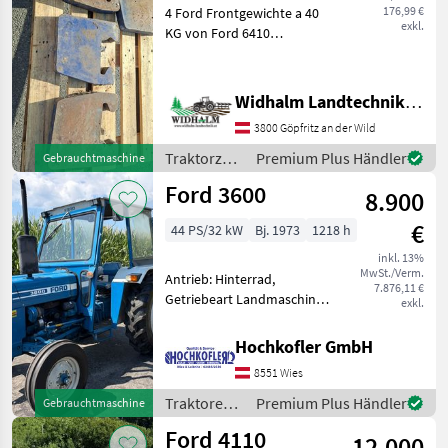
176,99 €
4 Ford Frontgewichte a 40
exkl.
KG von Ford 6410
Traktorzubehör
Frontgewichte
Widhalm Landtechnik GmbH
3800 Göpfritz an der Wild
Traktorzubehör
Premium Plus Händler
Gebrauchtmaschine
/ Ford
Ford 3600
8.900
€
44 PS/32 kW
Bj. 1973
1218 h
inkl. 13%
MwSt./Verm.
Antrieb: Hinterrad,
7.876,11 €
Getriebeart Landmaschine:
exkl.
Schaltgetriebe, Plattform:
Verdeck,
Hochkofler GmbH
Zapfwellendrehzahl: 540,
8551 Wies
Höchstgeschwindigkeit in
km/h: 25 km/h,
Traktoren /
Premium Plus Händler
Gebrauchtmaschine
Fahrzeugpapiere vorhand
Ford
Ford 4110
12.000