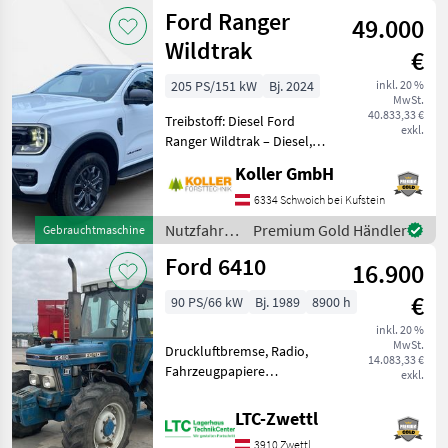
Hinterrad - in serienmäßiger
/ Ford
Ford Ranger
49.000
Wildtrak
€
205 PS/151 kW
Bj. 2024
inkl. 20 %
MwSt.
40.833,33 €
Treibstoff: Diesel Ford
exkl.
Ranger Wildtrak – Diesel,
Automatik, 2.0 Liter, 151 kW.
Koller GmbH
Sehr junges Fahrzeug von
2024 mit nur 33.000
6334 Schwoich bei Kufstein
Kilometern. Unfallfreier
Nutzfahrzeuge
Premium Gold Händler
Gebrauchtmaschine
Zustand, TÜ
/ Ford
Ford 6410
16.900
€
90 PS/66 kW
Bj. 1989
8900 h
inkl. 20 %
MwSt.
Druckluftbremse, Radio,
14.083,33 €
Fahrzeugpapiere
exkl.
vorhanden, Bolzengröße
Anhängevorrichtung (mm):
LTC-Zwettl
32mm, Antrieb: Allrad,
3910 Zwettl