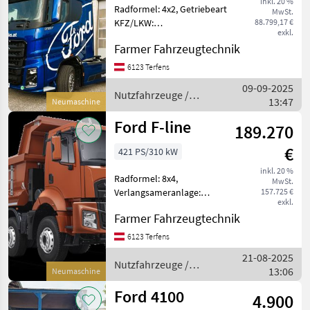
inkl. 20 %
Radformel: 4x2, Getriebeart
MwSt.
KFZ/LKW:
88.799,17 €
exkl.
Automatikgetriebe,
Farmer Fahrzeugtechnik
Treibstoff: Diesel,
Klimaanlage, Standheizung
6123 Terfens
Laufend Neufahrzeuge
09-09-2025
Lagerfahrzeuge
Nutzfahrzeuge /
13:47
Neumaschine
Vorführfahrzeuge verfügbar
Ford
Ford F-line
189.270
€
421 PS/310 kW
inkl. 20 %
Radformel: 8x4,
MwSt.
Verlangsameranlage:
157.725 €
exkl.
Motorstaubremse,
Farmer Fahrzeugtechnik
Treibstoff: Diesel,
Klimaanlage,
6123 Terfens
Hyraulikanlage
21-08-2025
(Kipphydraulik) Laufend
Nutzfahrzeuge /
13:06
Neumaschine
Neufahrzeuge
Ford
Lagerfahrzeuge Vorführfahr
Ford 4100
4.900