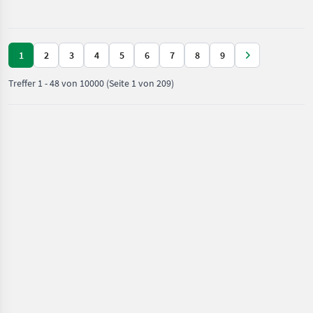
Kreuzsteuerhebel:
mechanisch, Front
1
2
3
4
5
6
7
8
9
Treffer
1
-
48
von
10000
(Seite 1 von 209)