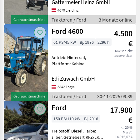
Gattermeier Heinz GmbH
Zapfwellendrehzahl:
4070 Eferding
540/1000,
Höchstgeschwindigkeit in
Traktoren / Ford
3 Monate online
Gebrauchtmaschine
km/h: 30 km/h, Oberlenker
Ford 4600
hinten:
4.500
€
61 PS/45 kW
Bj. 1976
2296 h
MwSt nicht
ausweisbar
Antrieb: Hinterrad,
Plattform: Kabine,
druckloser Rücklauf gut
erhaltener Ford 4600
Edi Zuwach GmbH
Fixpreis Hauszustellung
3842 Thaya
gegen Aufpreis möglich
Traktoren Standard
Traktoren / Ford
30-11-2025 09:39
Gebrauchtmaschine
Traktoren
Ford
17.900
€
150 PS/110 kW
Bj. 2016
inkl. 20 %
Treibstoff: Diesel, Farbe:
MwSt.
silber, Getriebeart KFZ/LKW:
14.916,67 €