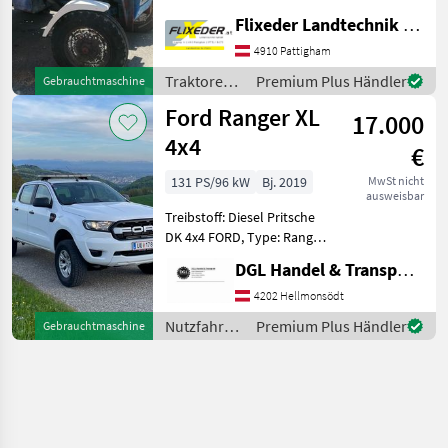
25m 1. Besitz braucht kein
Flixeder Landtechnik GmbH
Pickerl mit Kipperanschluss
4910 Pattigham
u. mit Mammut Einfahr-
Frontlader m.
Traktoren /
Premium Plus Händler
Gebrauchtmaschine
Ford
Ford Ranger XL
17.000
4x4
€
131 PS/96 kW
Bj. 2019
MwSt nicht
ausweisbar
Treibstoff: Diesel Pritsche
DK 4x4 FORD, Type: Ranger
XL 4x4, 96 kW, Baujahr
DGL Handel & Transporte
05/2019, Allrad,
Untersetzungsgetriebe,
4202 Hellmonsödt
Sperren, Kamera, el.
Nutzfahrzeuge
Premium Plus Händler
Gebrauchtmaschine
Fensterheber, Fron
/ Ford