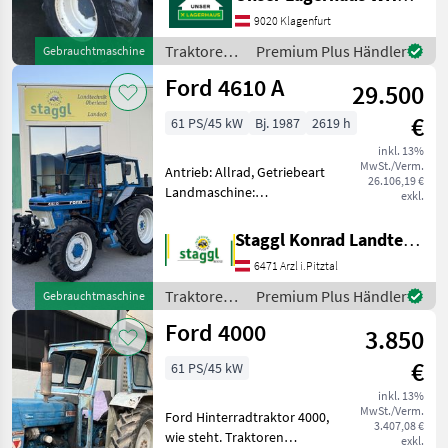
Euro Informieren Sie sich
9020 Klagenfurt
bitte vor Fahrt-Antritt
telefonisch, ob die von
Traktoren /
Premium Plus Händler
Gebrauchtmaschine
Ihnen angefr
Ford
Ford 4610 A
29.500
€
61 PS/45 kW
Bj. 1987
2619 h
inkl. 13%
MwSt./Verm.
Antrieb: Allrad, Getriebeart
26.106,19 €
Landmaschine:
exkl.
Schaltgetriebe, Plattform:
Niedrigkabine,
Staggl Konrad Landtechnik Oberland
Zapfwellendrehzahl:
6471 Arzl i.Pitztal
540/540E,
Höchstgeschwindigkeit in
Traktoren /
Premium Plus Händler
Gebrauchtmaschine
km/h: 30 km/h,
Ford
Ford 4000
Bolzengröße Anh
3.850
€
61 PS/45 kW
inkl. 13%
MwSt./Verm.
Ford Hinterradtraktor 4000,
3.407,08 €
wie steht. Traktoren
exkl.