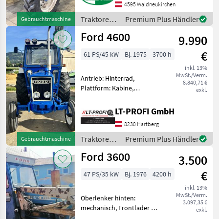
4595 Waldneukirchen
km/h: 40 km/h, Getriebeart
Landmaschine:
Traktoren /
Premium Plus Händler
Gebrauchtmaschine
Lastschaltgetriebe, Antrieb:
Ford
Ford 4600
Al
9.990
€
61 PS/45 kW
Bj. 1975
3700 h
inkl. 13%
MwSt./Verm.
Antrieb: Hinterrad,
8.840,71 €
Plattform: Kabine,
exkl.
druckloser Rücklauf Ford
4600 Traktor
LT-PROFI GmbH
==Vermittlungsverkauf== -
8230 Hartberg
sofort Verfügbar -sofort
Einsatzbereit -Hinterrad
Traktoren /
Premium Plus Händler
Gebrauchtmaschine
Masc
Ford
Ford 3600
3.500
€
47 PS/35 kW
Bj. 1976
4200 h
inkl. 13%
MwSt./Verm.
Oberlenker hinten:
3.097,35 €
mechanisch, Frontlader mit
exkl.
Kabine u Türen Höhe 2,