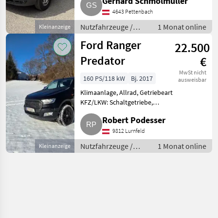
Gerhard Schmolmüller
4643 Pettenbach
Nutzfahrzeuge /
1 Monat online
Kleinanzeige
Lastwagen (LKW)
Ford Ranger
22.500
Predator
€
MwSt nicht
160 PS/118 kW
Bj. 2017
ausweisbar
Klimaanlage, Allrad, Getriebeart
KFZ/LKW: Schaltgetriebe,
Treibstoff: Diesel Ford Ranger
Robert Podesser
Pick-up, limitierte Predator
Edition, 2, 2 l, 160 PS, 6-Gang-
9812 Lurnfeld
Schaltgetriebe, Unt
Nutzfahrzeuge /
1 Monat online
Kleinanzeige
Lastwagen (LKW)