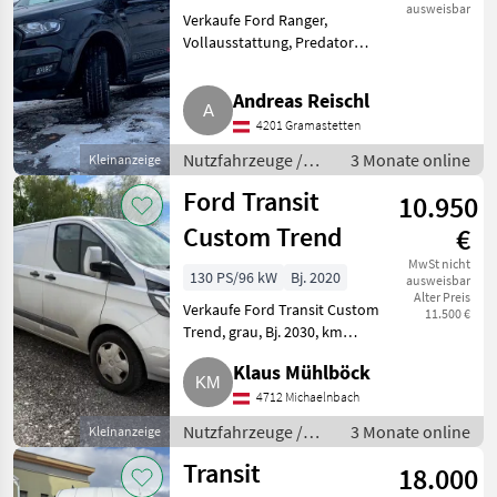
ausweisbar
Verkaufe Ford Ranger,
Vollausstattung, Predator
Edition, Apple CarPlay.
Nutzfahrzeuge Lastwagen
Andreas Reischl
(LKW)
4201 Gramastetten
Nutzfahrzeuge /
3 Monate online
Kleinanzeige
Lastwagen (LKW)
Ford Transit
10.950
Custom Trend
€
MwSt nicht
130 PS/96 kW
Bj. 2020
ausweisbar
Alter Preis
Verkaufe Ford Transit Custom
11.500 €
Trend, grau, Bj. 2030, km
206.000. Nutzfahrzeuge
Klaus Mühlböck
Lastwagen (LKW)
4712 Michaelnbach
Nutzfahrzeuge /
3 Monate online
Kleinanzeige
Lastwagen (LKW)
Transit
18.000