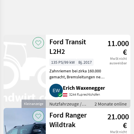
Ford Transit
11.000
L2H2
€
MwSt nicht
135 PS/99 kW
Bj. 2017
ausweisbar
Zahnriemen bei zirka 160.000
gemacht, Bremsleitungen neu,
AHK bei 170.000 nachgerüstet.
Erich Waxenegger
Kein Rost. Kleine
Schönheitsmängel vorhanden.
3244 Ruprechtshofen
Wird verkauft, weil ein Firmenf
Nutzfahrzeuge /
2 Monate online
Kleinanzeige
Lastwagen (LKW)
Ford Ranger
21.000
Wildtrak
€
MwSt nicht