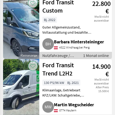
Ford Transit
22.800
Custom
€
MwSt nicht
Bj. 2022
ausweisbar
Guter Allgemeinzustand,
Vollausstattung und bezahlte
Nova, für Umbau auf ein
Barbara Hintersteininger
Wohnmobil. Automatik.
Nutzfahrzeuge Lastwagen
4322 Windhaag bei Perg
(LKW)
Nutzfahrzeuge /
1 Monat online
Kleinanzeige
Lastwagen (LKW)
Ford Transit
14.900
Trend L2H2
€
MwSt nicht
130 PS/96 kW
Bj. 2021
ausweisbar
Alter Preis
Klimaanlage, Getriebeart
15.500 €
KFZ/LKW: Schaltgetriebe,
Treibstoff: Diesel Verkauft wird
Martin Wegscheider
ein Ford Transit, 169.000 km, EZ
2021, Vorderradantrieb,
8774 Mautern