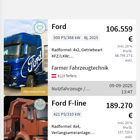
Suche
verfeinern
Ford
106.559
Kategorie
Land
Filter
4
€
500 PS/368 kW
Bj. 2025
17
inkl. 20 %
AKTUELLER
Radformel: 4x2, Getriebeart
Zurücksetzen
Ergebnisse
MwSt.
PFAD
KFZ/LKW:
88.799,17 €
anzeigen
exkl.
Automatikgetriebe,
PKW /
Farmer Fahrzeugtechnik
LKW /
Treibstoff: Diesel,
Moped
Klimaanlage, Standheizung
6123 Terfens
Laufend Neufahrzeuge
Nutzfahrzeuge
09-09-2025
Lagerfahrzeuge
Nutzfahrzeuge /
Lastwagen
13:47
Neumaschine
Vorführfahrzeuge verfügbar
Ford
Lkw
Ford F-line
189.270
Ford
€
421 PS/310 kW
KATEGORIE
WÄHLEN
inkl. 20 %
Radformel: 8x4,
MwSt.
Verlangsameranlage:
157.725 €
Ford
exkl.
Motorstaubremse,