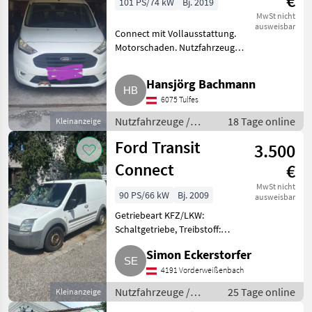
€
101 PS/74 kW
Bj. 2019
MwSt nicht
ausweisbar
Connect mit Vollausstattung.
Motorschaden. Nutzfahrzeuge
Lastwagen (LKW)
Hansjörg Bachmann
6075 Tulfes
Nutzfahrzeuge /
18 Tage online
Kleinanzeige
Lastwagen (LKW)
Ford Transit
3.500
Connect
€
MwSt nicht
90 PS/66 kW
Bj. 2009
ausweisbar
Getriebeart KFZ/LKW:
Schaltgetriebe, Treibstoff:
Diesel Verkaufe Ford Transit
Simon Eckerstorfer
Connect. Kein Pickerl. Weitere
Fragen, einfach schreiben.
4191 Vorderweißenbach
Nutzfahrzeuge Lastwagen
Nutzfahrzeuge /
25 Tage online
Kleinanzeige
(LKW)
Lastwagen (LKW)