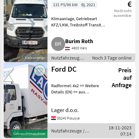
€
131 PS/96 kW
Bj. 2021
MwSt nicht
ausweisbar
Klimaanlage, Getriebeart
KFZ/LKW, Treibstoff Transit
L4H3, 110.000 km.
Nutzfahrzeuge Lastwagen
Burim Roth
(LKW)
4600 Wels
Nutzfahrzeuge /
Noch 3 Tage online
Kleinanzeige
Lastwagen
Ford DC
Preis
(LKW)
auf
Anfrage
Radformel: 4x2 == Weitere
Details (EN) == aus
Nutzfahrzeuge Lastwagen
(LKW)
Lager d.o.o.
88240 Posusije
18-11-2023
Nutzfahrzeuge /
07:14
Gebrauchtmaschine
Ford