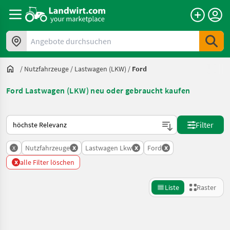
Angebote durchsuchen
/
Nutzfahrzeuge
/
Lastwagen (LKW)
/
Ford
Ford Lastwagen (LKW) neu oder gebraucht kaufen
So wird auf Landwirt.com sortiert
Filter
x
x
x
x
Nutzfahrzeuge
Lastwagen Lkw
Ford
x
alle Filter löschen
Liste
Raster