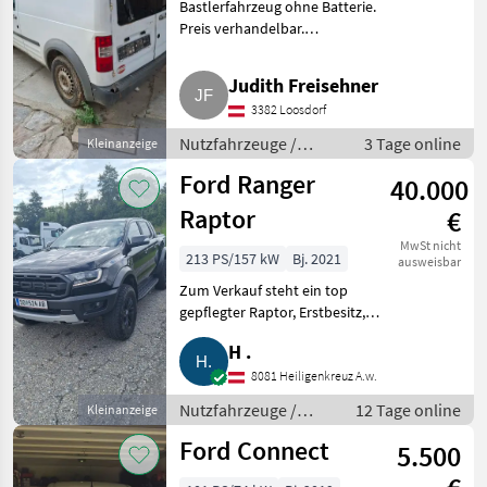
Bastlerfahrzeug ohne Batterie.
Preis verhandelbar.
Nutzfahrzeuge Lastwagen
(LKW)
Judith Freisehner
3382 Loosdorf
Nutzfahrzeuge /
3 Tage online
Kleinanzeige
Lastwagen (LKW)
Ford Ranger
40.000
Raptor
€
MwSt nicht
213 PS/157 kW
Bj. 2021
ausweisbar
Zum Verkauf steht ein top
gepflegter Raptor, Erstbesitz,
Bj.: 10.2021, km 52.000,
H .
Standheizung, kein
Anhängerbetrieb oder im
8081 Heiligenkreuz A.w.
Gelände gefahren. Fahrzeug ist
Nutzfahrzeuge /
12 Tage online
Kleinanzeige
zur Zeit
Lastwagen (LKW)
Ford Connect
5.500