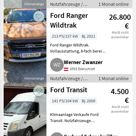
Anhängevorrichtung, 8-fach
Nutzfahrzeuge /
1 Monat online
Kleinanzeige
Lastwagen (LKW)
Ford Ranger
26.800
Wildtrak
€
MwSt nicht
213 PS/157 kW
Bj. 2021
ausweisbar
Ford Ranger Wildtrak.
Vollausstattung, 8-fach bereift
auf Alu, Kofferraumabdeckung,
Werner Zwanzer
Teilleder, Standheizung und
vieles mehr. Nutzfahrzeuge
8583 Edelschrott
Lastwagen (LKW)
Nutzfahrzeuge /
1 Monat online
Kleinanzeige
Lastwagen (LKW)
Ford Transit
4.500
€
141 PS/104 kW
Bj. 2009
MwSt nicht
ausweisbar
Klimaanlage Verkaufe Ford
Transit. Nutzfahrzeuge
Lastwagen (LKW)