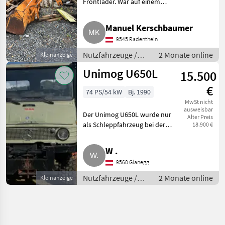
Frontlader. War auf einem
U1500 montiert. Bei Fragen
bitte melden. Nutzfahrzeuge
Manuel Kerschbaumer
Lastwagen (LKW)
9545 Radenthein
Nutzfahrzeuge /
2 Monate online
Kleinanzeige
Lastwagen (LKW)
Unimog U650L
15.500
€
74 PS/54 kW
Bj. 1990
MwSt nicht
ausweisbar
Der Unimog U650L wurde nur
Alter Preis
als Schleppfahrzeug bei der
18.900 €
ARA-Flugrettung benutzt,
dadurch hat er nur 44.694 km.
W .
Er stand stets in einer beheizten
9560 Glanegg
Flugzeughalle. Der Un
Nutzfahrzeuge /
2 Monate online
Kleinanzeige
Lastwagen (LKW)