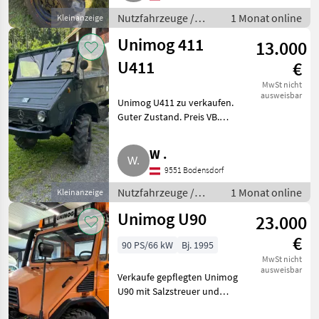
melden. Nutzfahrzeuge
Nutzfahrzeuge /
1 Monat online
Kleinanzeige
Lastwagen (LKW)
Unimog 411
13.000
U411
€
MwSt nicht
ausweisbar
Unimog U411 zu verkaufen.
Guter Zustand. Preis VB.
Standort Österreich, PLZ 9551.
Transport kann organisiert
W .
werden. Nutzfahrzeuge
9551 Bodensdorf
Lastwagen (LKW)
Nutzfahrzeuge /
1 Monat online
Kleinanzeige
Lastwagen (LKW)
Unimog U90
23.000
€
90 PS/66 kW
Bj. 1995
MwSt nicht
ausweisbar
Verkaufe gepflegten Unimog
U90 mit Salzstreuer und
Fronthydraulik. Nutzfahrzeuge