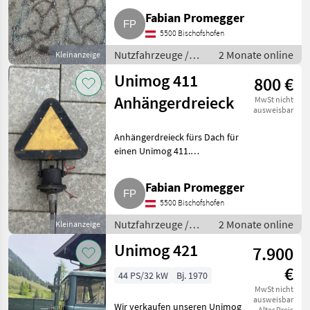
(LKW)
Fabian Promegger
5500 Bischofshofen
Nutzfahrzeuge /
2 Monate online
Kleinanzeige
Lastwagen (LKW)
Unimog 411
800 €
Anhängerdreieck
MwSt nicht
ausweisbar
Anhängerdreieck fürs Dach für
einen Unimog 411.
Nutzfahrzeuge Lastwagen
(LKW)
Fabian Promegger
5500 Bischofshofen
Nutzfahrzeuge /
2 Monate online
Kleinanzeige
Lastwagen (LKW)
Unimog 421
7.900
€
44 PS/32 kW
Bj. 1970
MwSt nicht
ausweisbar
Wir verkaufen unseren Unimog
Alter Preis