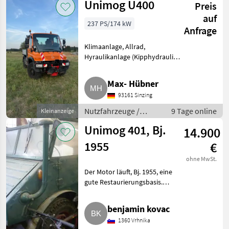
Unimog U400
Preis
auf
237 PS/174 kW
Anfrage
Klimaanlage, Allrad,
Hyraulikanlage (Kipphydraulik)
Schöner U400. Bstd. 8.100, km
99.800. Torsionsrahmen,
Max- Hübner
Variopilot, Leistungshydraulik,
93161 Sinzing
FZW, Schlitten mit Zugmaul, H
Nutzfahrzeuge /
9 Tage online
Kleinanzeige
Lastwagen (LKW)
Unimog 401, Bj.
14.900
1955
€
ohne MwSt.
Der Motor läuft, Bj. 1955, eine
gute Restaurierungsbasis.
Nutzfahrzeuge Lastwagen
(LKW)
benjamin kovac
1360 Vrhnika