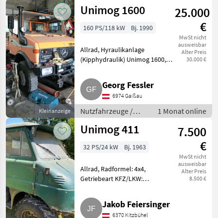
Lastwagen (LKW)
Unimog 1600
25.000
€
160 PS/118 kW
Bj. 1990
MwSt nicht
ausweisbar
Allrad, Hyraulikanlage
Alter Preis
(Kipphydraulik) Unimog 1600,
30.000 €
Bj. 1990, zu verkaufen,
eventuell mit Schneefräse
Georg Fessler
Schmidt VF3-ZW. Nutzfahrzeuge
6974 Gaißau
Lastwagen (LKW)
Nutzfahrzeuge /
1 Monat online
Kleinanzeige
Lastwagen (LKW)
Unimog 411
7.500
€
32 PS/24 kW
Bj. 1963
MwSt nicht
ausweisbar
Allrad, Radformel: 4x4,
Alter Preis
Getriebeart KFZ/LKW:
8.500 €
Schaltgetriebe, Treibstoff:
Diesel Motor läuft, es
Jakob Feiersinger
funktioniert nur die
6370 Kitzbühel
Handbremse. Bei Fragen gerne