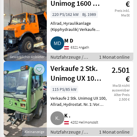
Unimog 1600 U-
€
1600
Preis inkl.
220 PS/162 kW
Bj. 1989
MwSt
Allrad, Hyraulikanlage
(Kipphydraulik) Verkaufe
Unimog U-1600, Bj. 1989.
M D
Bremsen, Stoßdämpfer, Federn
sowie sämtliche Luftleitungen
6321 Angath
und Bremsleitungen wurden
Nutzfahrzeuge /
1 Monat online
Gewerblicher Anbieter
erneuert
Lastwagen (LKW)
Verkaufe 2 Stk.
2.501
Unimog UX 100
€
Mercedes
MwSt nicht
115 PS/85 kW
ausweisbar
Alter Preis
Verkaufe 2 Stk. Unimog UX 100,
2.500 €
Allrad, Hydrostat. Nr. 1: Vor
kurzer Zeit neu lackiert, jedoch
K .
ohne Motor. Nr. 2: Stark
verrostet, jedoch mit Motor, 5
4202 Hellmonsödt
Zylinder Merced
Nutzfahrzeuge /
1 Monat online
Kleinanzeige