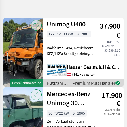
Suche
verfeinern
Unimog U400
37.900
Kategorie
Land
Filter
4
€
177 PS/130 kW
Bj. 2001
59
inkl. 13%
AKTUELLER
Zurücksetzen
Ergebnisse
MwSt./Verm.
Radformel: 4x4, Getriebeart
PFAD
33.539,82 €
anzeigen
KFZ/LKW: Schaltgetriebe,
exkl.
PKW /
Treibstoff: Diesel, Allrad,
LKW /
Hyraulikanlage
Moped
Hauser Ges.m.b.H & Co.KG
(Kipphydraulik) schöner
Nutzfahrzeuge
6361 Hopfgarten
Unimog U400 inkl
Lastwagen
Fronthubwerk voll
Nutzfahrzeuge
Premium Plus Händler
Gebrauchtmaschine
Lkw
funktionstaug
/ Unimog
Mercedes-Benz
17.900
Unimog
Unimog 30
€
KATEGORIE
WÄHLEN
Unimog 411 Typ
MwSt nicht
30 PS/22 kW
Bj. 1965
ausweisbar
411
Unimog
Zum Verkauf steht ein