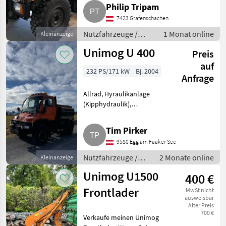
Lastwagen (LKW)
Philip Tripam
7423 Grafenschachen
Nutzfahrzeuge /
1 Monat online
Kleinanzeige
Lastwagen (LKW)
Unimog U 400
Preis
auf
232 PS/171 kW
Bj. 2004
Anfrage
Allrad, Hyraulikanlage
(Kipphydraulik),
Verlangsameranlage:
Motorstaubremse, Treibstoff:
Tim Pirker
Diesel Unimog U 400, 110.000
9580 Egg am Faaker See
km, 7.550 Bstd., eingetragen als
selbstfahrende Ar
Nutzfahrzeuge /
2 Monate online
Kleinanzeige
Lastwagen (LKW)
Unimog U1500
400 €
Frontlader
MwSt nicht
ausweisbar
Alter Preis
700 €
Verkaufe meinen Unimog