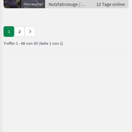
Nutzfahrzeuge /
12 Tage online
Kleinanzeige
Lastwagen (LKW)
1
2
Treffer
1
-
48
von
59
(Seite 1 von 2)