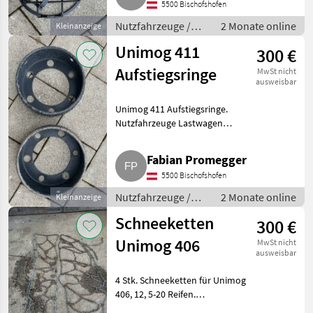
5500 Bischofshofen
Nutzfahrzeuge /
2 Monate online
Kleinanzeige
Lastwagen (LKW)
Unimog 411
300 €
Aufstiegsringe
MwSt nicht
ausweisbar
Unimog 411 Aufstiegsringe.
Nutzfahrzeuge Lastwagen
(LKW)
Fabian Promegger
5500 Bischofshofen
Nutzfahrzeuge /
2 Monate online
Kleinanzeige
Lastwagen (LKW)
Schneeketten
300 €
Unimog 406
MwSt nicht
ausweisbar
4 Stk. Schneeketten für Unimog
406, 12, 5-20 Reifen.
Nutzfahrzeuge Lastwagen