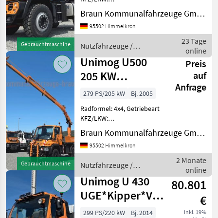
Automatikgetriebe,
Braun Kommunalfahrzeuge GmbH & Co KG
Treibstoff: Diesel,
95502 Himmelkron
Klimaanlage, Allrad,
Hyraulikanlage
23 Tage
Gebrauchtmaschine
Nutzfahrzeuge /
(Kipphydraulik) Unimog
online
Unimog
U423 UGE aus 1-Hand (
Unimog U500
Preis
Deutsche Behö
205 KW
auf
Anfrage
Arbeits+Krichgang*Hiab
279 PS/205 kW
Bj. 2005
Funk Kran*
Radformel: 4x4, Getriebeart
KFZ/LKW:
Automatikgetriebe,
Braun Kommunalfahrzeuge GmbH & Co KG
Treibstoff: Diesel,
95502 Himmelkron
Klimaanlage, Standheizung,
Allrad, Hyraulikanlage
2 Monate
Gebrauchtmaschine
Nutzfahrzeuge /
(Kipphydraulik) UNIMOG
online
Unimog
U500 (Typ: 405/40) Kom
Unimog U 430
80.801
UGE*Kipper*VarioPilot*Hy
€
6
299 PS/220 kW
Bj. 2014
inkl. 19%