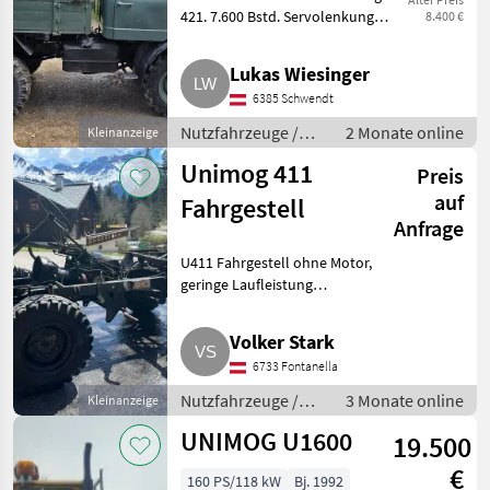
421. 7.600 Bstd. Servolenkung,
8.400 €
Drei-Seiten-Kipper und
Schmidtplatte vorne. Wir haben
Lukas Wiesinger
leider keine Zeit, das Fahrzeug
6385 Schwendt
zu benutzen und zu
Nutzfahrzeuge /
2 Monate online
Kleinanzeige
Lastwagen (LKW)
Unimog 411
Preis
auf
Fahrgestell
Anfrage
U411 Fahrgestell ohne Motor,
geringe Laufleistung
(Schneefräse), neue Achsen,
synchronisiertes Getriebe mit
Volker Stark
Kriechgang und seitlichem
6733 Fontanella
Zapfwellenabtrieb (ohne
Gelenk
Nutzfahrzeuge /
3 Monate online
Kleinanzeige
Lastwagen (LKW)
UNIMOG U1600
19.500
€
160 PS/118 kW
Bj. 1992