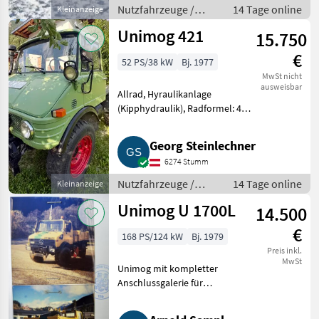
Viertakt-Sechszylinder-
Nutzfahrzeuge /
14 Tage online
Kleinanzeige
Reihenmotor mit Bo
Lastwagen (LKW)
Unimog 421
15.750
€
52 PS/38 kW
Bj. 1977
MwSt nicht
ausweisbar
Allrad, Hyraulikanlage
(Kipphydraulik), Radformel: 4x4,
Getriebeart KFZ/LKW:
Schaltgetriebe Zum Verkauf
Georg Steinlechner
steht ein gepflegter und
6274 Stumm
einsatzbereiter Unimog 421 aus
dem Jahr
Nutzfahrzeuge /
14 Tage online
Kleinanzeige
Lastwagen (LKW)
Unimog U 1700L
14.500
€
168 PS/124 kW
Bj. 1979
Preis inkl.
MwSt
Unimog mit kompletter
Anschlussgalerie für
Schneepflug usw., seitliche
Grader-Vorrichtung, Kipper und