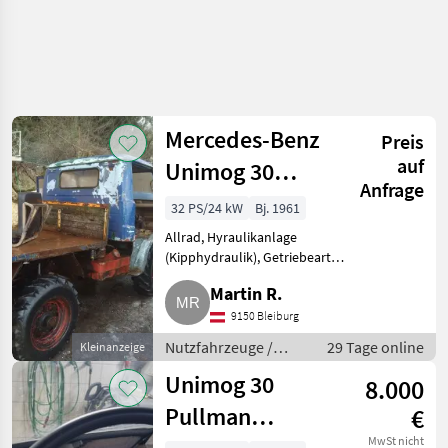
Mercedes-Benz
Preis
auf
Unimog 30
Anfrage
Pullman
32 PS/24 kW
Bj. 1961
Allrad, Hyraulikanlage
(Kipphydraulik), Getriebeart
KFZ/LKW: Schaltgetriebe,
Martin R.
Treibstoff: Diesel Unimog
Pullman 30. Typenschild
9150 Bleiburg
vorhanden. Mit Frontlader, alle
Nutzfahrzeuge /
29 Tage online
Kleinanzeige
Teile vor
Lastwagen (LKW)
Unimog 30
8.000
Pullman
€
MwSt nicht