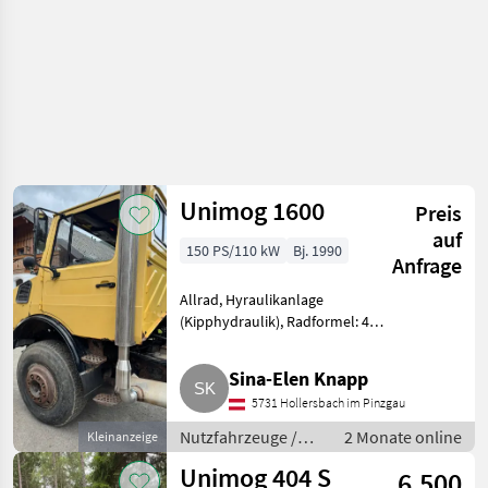
Unimog 1600
Preis
auf
150 PS/110 kW
Bj. 1990
Anfrage
Allrad, Hyraulikanlage
(Kipphydraulik), Radformel: 4x4,
Verlangsameranlage:
Motorstaubremse, Getriebeart
Sina-Elen Knapp
KFZ/LKW: Schaltgetriebe,
5731 Hollersbach im Pinzgau
Treibstoff: Diesel Wir verkaufen
unseren
Nutzfahrzeuge /
2 Monate online
Kleinanzeige
Lastwagen (LKW)
Unimog 404 S
6.500