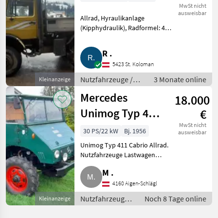
MwSt nicht
ausweisbar
Allrad, Hyraulikanlage
(Kipphydraulik), Radformel: 4x4,
Verlangsameranlage:
Motorstaubremse, Getriebeart
R .
KFZ/LKW: Schaltgetriebe,
5423 St. Koloman
Treibstoff: Diesel UNIMOG U
1600 427, Gr
Nutzfahrzeuge /
3 Monate online
Kleinanzeige
Lastwagen (LKW)
Mercedes
18.000
Unimog Typ 411
€
Bj. 1956
MwSt nicht
30 PS/22 kW
Bj. 1956
ausweisbar
Unimog Typ 411 Cabrio Allrad.
Nutzfahrzeuge Lastwagen
(LKW)
M .
4160 Aigen-Schlägl
Nutzfahrzeuge /
Noch 8 Tage online
Kleinanzeige
Lastwagen