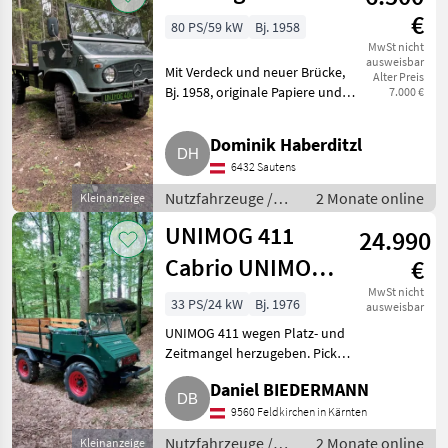
€
80 PS/59 kW
Bj. 1958
MwSt nicht
ausweisbar
Mit Verdeck und neuer Brücke,
Alter Preis
Bj. 1958, originale Papiere und
7.000 €
EZ vorhanden. Preis VB.
Nutzfahrzeuge Lastwagen
Dominik Haberditzl
(LKW)
6432 Sautens
Nutzfahrzeuge /
2 Monate online
Kleinanzeige
Lastwagen (LKW)
UNIMOG 411
24.990
Cabrio UNIMOG
€
411
MwSt nicht
33 PS/24 kW
Bj. 1976
ausweisbar
UNIMOG 411 wegen Platz- und
Zeitmangel herzugeben. Pickerl
ist momentan abgelaufen,
Daniel BIEDERMANN
werde ich aber in nächster Zeit
noch machen. Preis VB.
9560 Feldkirchen in Kärnten
Nutzfahrzeuge Lastwagen (L
Nutzfahrzeuge /
2 Monate online
Kleinanzeige