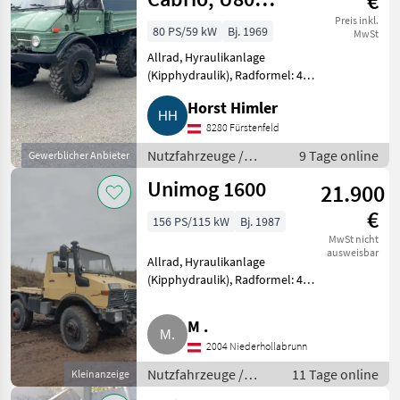
€
U406
Preis inkl.
80 PS/59 kW
Bj. 1969
MwSt
Allrad, Hyraulikanlage
(Kipphydraulik), Radformel: 4x4,
Getriebeart KFZ/LKW:
Horst Himler
Schaltgetriebe, Treibstoff:
Diesel Baumuster 406.120 in
8280 Fürstenfeld
solidem Zustand, kleinere
Nutzfahrzeuge /
9 Tage online
Gewerblicher Anbieter
Einschweiß
Lastwagen (LKW)
Unimog 1600
21.900
€
156 PS/115 kW
Bj. 1987
MwSt nicht
ausweisbar
Allrad, Hyraulikanlage
(Kipphydraulik), Radformel: 4x4,
Verlangsameranlage:
Motorstaubremse, Getriebeart
M .
KFZ/LKW: Schaltgetriebe,
2004 Niederhollabrunn
Treibstoff: Diesel Verkaufe
Unimog 1600
Nutzfahrzeuge /
11 Tage online
Kleinanzeige
Lastwagen (LKW)