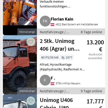
Verkaufe meinen
funktionstüchtigen
Schneepflug (240 cm). Wurde
auf Unimog 406 verwendet. Der
Florian Kain
Unimog Anbaubock wird nicht
4822 Bad Goisern am Hallstättersee
verkauft. Nutzfahrzeuge
Lastwagen (LKW)
Nutzfahrzeuge /
8 Tage online
Kleinanzeige
Lastwagen (LKW)
2 Stk. Unimog
13.200
406 (Agrar) und
€
OM 352
MwSt nicht
80 PS/59 kW
Bj. 1977
ausweisbar
Ersatzmotor
Allrad, Hyraulikanlage
(Kipphydraulik), Radformel: 4x4,
Unimog 406
Getriebeart KFZ/LKW:
F .
Schaltgetriebe, Treibstoff:
Diesel 2 Stk. Unimog 406: 1. Bj.
3754 Irnfritz-Messern
77, 6.735 Bstd., grün, voll Agr
Nutzfahrzeuge /
9 Tage online
Kleinanzeige
Lastwagen (LKW)
Unimog U406
17.777
Cabrio, U80