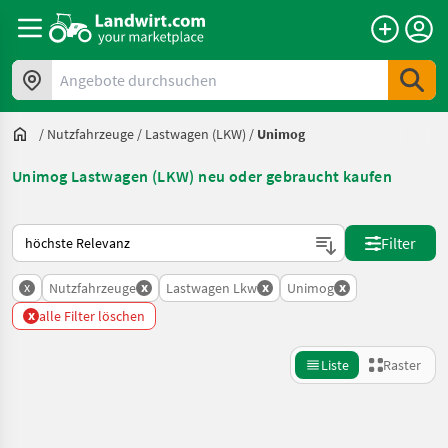
Angebote durchsuchen
/
Nutzfahrzeuge
/
Lastwagen (LKW)
/
Unimog
Unimog Lastwagen (LKW) neu oder gebraucht kaufen
So wird auf Landwirt.com sortiert
Filter
x
x
x
x
Nutzfahrzeuge
Lastwagen Lkw
Unimog
x
alle Filter löschen
Liste
Raster