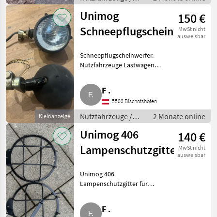
Lastwagen (LKW)
Unimog
150 €
Schneepflugscheinwerfer
MwSt nicht
ausweisbar
Schneepflugscheinwerfer.
Nutzfahrzeuge Lastwagen
(LKW)
F .
5500 Bischofshofen
Nutzfahrzeuge /
2 Monate online
Kleinanzeige
Lastwagen (LKW)
Unimog 406
140 €
Lampenschutzgitter
MwSt nicht
ausweisbar
Unimog 406
Lampenschutzgitter für
Hauptscheinwerfer.
Nutzfahrzeuge Lastwagen
F .
(LKW)