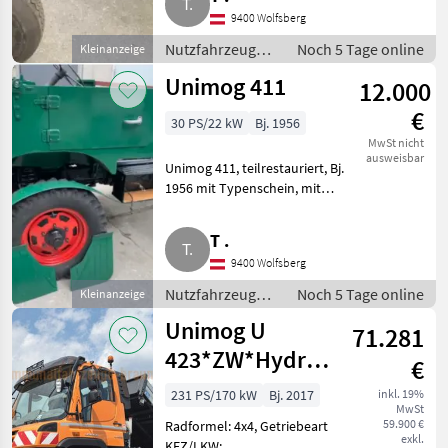
Lastwagen (LKW)
9400 Wolfsberg
Nutzfahrzeuge /
Noch 5 Tage online
Kleinanzeige
Lastwagen
Unimog 411
12.000
(LKW)
€
30 PS/22 kW
Bj. 1956
MwSt nicht
ausweisbar
Unimog 411, teilrestauriert, Bj.
1956 mit Typenschein, mit
vielen Neuteilen (siehe Fotos),
Selbstabholung. Nutzfahrzeuge
T .
Lastwagen (LKW)
9400 Wolfsberg
Nutzfahrzeuge /
Noch 5 Tage online
Kleinanzeige
Lastwagen
Unimog U
71.281
(LKW)
423*ZW*Hydrostat*Kipper*
€
Pilot*Euro
231 PS/170 kW
Bj. 2017
inkl. 19%
MwSt
6*TOP
59.900 €
Radformel: 4x4, Getriebeart
exkl.
KFZ/LKW: