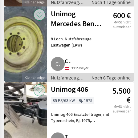
Nutzfahrzeuge /
Noch 1 Tage online
Kleinanzeige
Lastwagen
Unimog
600 €
(LKW)
Mercedes Benz
MwSt nicht
ausweisbar
MB trac Felgen 4
8 Loch. Nutzfahrzeuge
Stk.
Lastwagen (LKW)
C .
3335 Weyer
Nutzfahrzeuge /
Noch 6 Tage online
Kleinanzeige
Lastwagen
Unimog 406
5.500
(LKW)
€
85 PS/63 kW
Bj. 1975
MwSt nicht
ausweisbar
Unimog 406 Ersatzteilträger, mit
Typenschein, Bj. 1975,
Ersatzmotor, Teile siehe Fotos,
Selbstabholung. Nutzfahrzeuge
T .