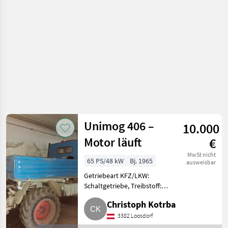
(LKW)
Unimog 406 –
10.000
Motor läuft
€
MwSt nicht
65 PS/48 kW
Bj. 1965
ausweisbar
Getriebeart KFZ/LKW:
Schaltgetriebe, Treibstoff:
Diesel Unimog 406 – Motor
Christoph Kotrba
läuft, guter Projektzustand.
Zum Verkauf steht ein Unimog
3382 Loosdorf
406. Motor läuft zuverlässig. Bre