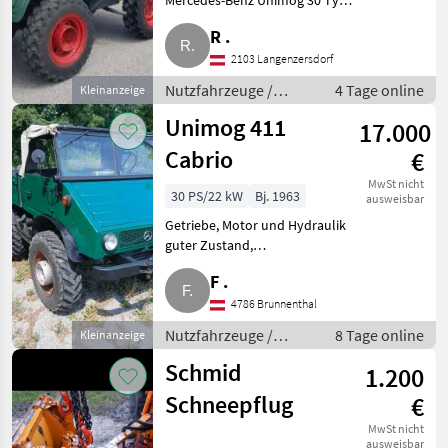
Mercedes-Benz Unimog 30 Typ
411, Bj. 1965, Dieselmotor mit
MAN
R .
eingebauter Servolenkung, mit
Pritsche ohne Kippfunktion. Der
2103 Langenzersdorf
Iveco
Motor läuft, das Getri
Nutzfahrzeuge /
4 Tage online
Kleinanzeige
Lastwagen (LKW)
Mercedes
Unimog 411
17.000
Cabrio
€
Volvo
MwSt nicht
30 PS/22 kW
Bj. 1963
ausweisbar
Scania
Getriebe, Motor und Hydraulik
Alle 18
guter Zustand,
anzeigen
Riemenscheibenabtrieb
F .
vorhanden, Elektrik muss
MARKTPLATZ
gemacht werden, Verdeckplane
4786 Brunnenthal
ist schlecht, Reifen sind alt.
Marktplatz
Händlerangebote
Nutzfahrzeuge /
Kleinanzeigen
8 Tage online
Kleinanzeige
Österreichisc
Lastwagen (LKW)
Schmid
1.200
Schneepflug
€
MwSt nicht
ausweisbar