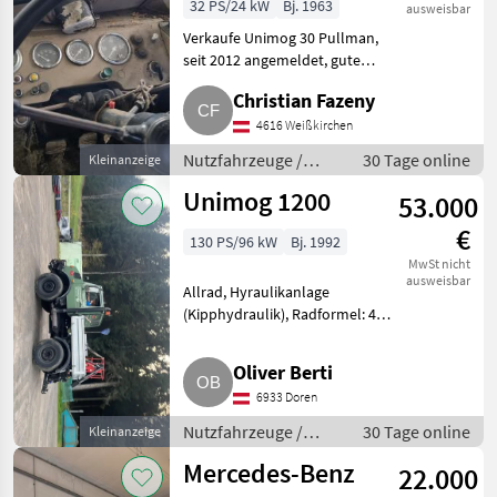
(Unimog 30
32 PS/24 kW
Bj. 1963
ausweisbar
Pullman)
Verkaufe Unimog 30 Pullman,
seit 2012 angemeldet, gute
Basis, Motorölverlust,
Christian Fazeny
Kraftstoffanlage undicht, Reifen
alt, große Wartung fällig.
4616 Weißkirchen
Nutzfahrzeuge Lastwagen (LK
Nutzfahrzeuge /
30 Tage online
Kleinanzeige
Lastwagen (LKW)
Unimog 1200
53.000
€
130 PS/96 kW
Bj. 1992
MwSt nicht
ausweisbar
Allrad, Hyraulikanlage
(Kipphydraulik), Radformel: 4x4,
Verlangsameranlage:
Motorstaubremse, Getriebeart
Oliver Berti
KFZ/LKW: Schaltgetriebe,
6933 Doren
Treibstoff: Diesel 3 Stg., frisch
vorgef
Nutzfahrzeuge /
30 Tage online
Kleinanzeige
Lastwagen (LKW)
Mercedes-Benz
22.000