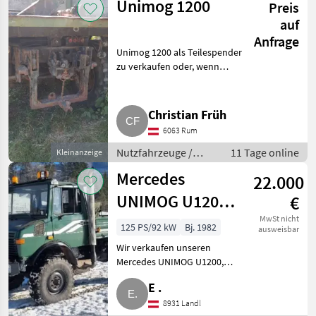
Unimog 1200
Preis
auf
Anfrage
Unimog 1200 als Teilespender
zu verkaufen oder, wenn
einzelne Teile gebraucht
werden, bitte melden.
Nutzfahrzeuge Lastwagen
Christian Früh
(LKW)
6063 Rum
Nutzfahrzeuge /
11 Tage online
Kleinanzeige
Lastwagen (LKW)
Mercedes
22.000
UNIMOG U1200,
€
Bj. 1982
MwSt nicht
125 PS/92 kW
Bj. 1982
ausweisbar
Wir verkaufen unseren
Mercedes UNIMOG U1200,
technisch und optisch in
E .
einwandfreiem Zustand. Typ:
OM 352 A, wassergekühlter
8931 Landl