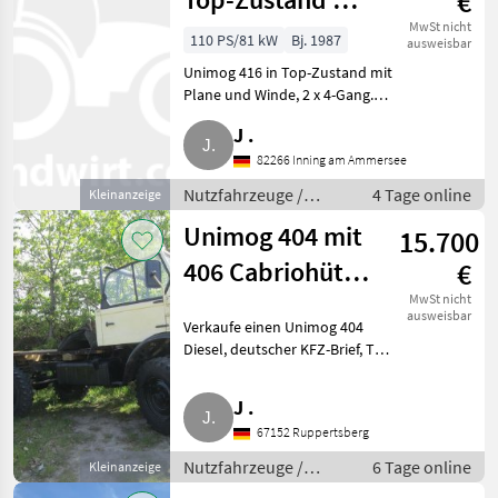
€
900 Bstd. und
MwSt nicht
110 PS/81 kW
Bj. 1987
ausweisbar
Winde
Unimog 416 in Top-Zustand mit
Plane und Winde, 2 x 4-Gang.
Weitere Bilder auf dem Handy
J .
sind kein Problem, aber bitte
melden. Danke, mfg.
82266 Inning am Ammersee
Nutzfahrzeuge Lastwagen (LK
Nutzfahrzeuge /
4 Tage online
Kleinanzeige
Lastwagen (LKW)
Unimog 404 mit
15.700
406 Cabriohütte,
€
Bj. 1971, Preis
MwSt nicht
ausweisbar
Verkaufe einen Unimog 404
VB
Diesel, deutscher KFZ-Brief, TÜV.
Das ist kein Diesel-Umbau,
sondern von Mercedes für das
J .
argentinische Militär entwickelt
67152 Ruppertsberg
und 62 Stk. geba
Nutzfahrzeuge /
6 Tage online
Kleinanzeige
Lastwagen (LKW)