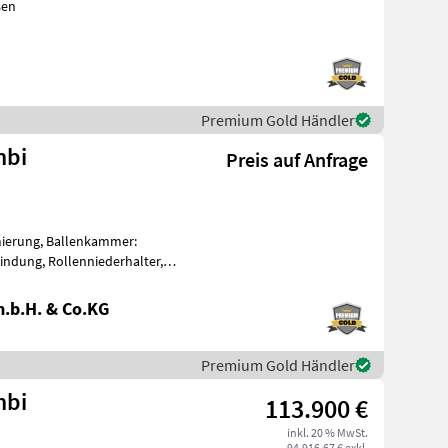
sen
Premium Gold Händler
mbi
Preis auf Anfrage
mierung, Ballenkammer:
indung, Rollenniederhalter,
- N
.b.H. & Co.KG
Premium Gold Händler
mbi
113.900 €
inkl. 20 % MwSt.
94.916,67 € exkl.