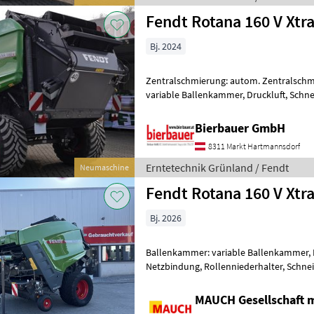
Fendt Rotana 160 V Xtr
Bj. 2024
Zentralschmierung: autom. Zentralsch
variable Ballenkammer, Druckluft, Schn
sich in neuem und sofort einsatzbereit
Bierbauer GmbH
8311 Markt Hartmannsdorf
Erntetechnik Grünland / Fendt
Neumaschine
Fendt Rotana 160 V Xtr
Bj. 2026
Ballenkammer: variable Ballenkammer, 
Netzbindung, Rollenniederhalter, Schne
Xtra Ausstattung: - Befüllanzeige - Be
MAUCH Gesellschaft m