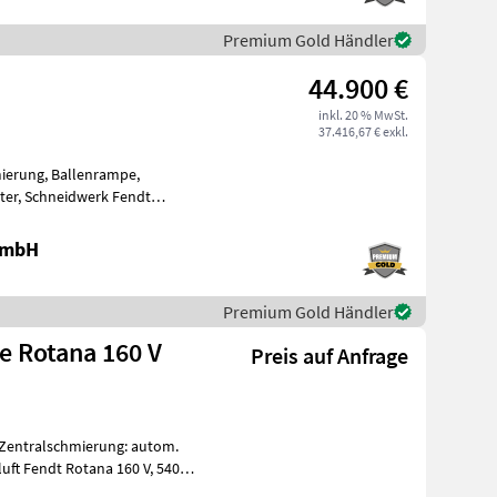
Premium Gold Händler
a
44.900 €
inkl. 20 % MwSt.
37.416,67 € exkl.
ierung, Ballenrampe,
lter, Schneidwerk Fendt
na 160V, variabel von 0, 7-1, 6
 GmbH
Premium Gold Händler
e Rotana 160 V
Preis auf Anfrage
Zentralschmierung: autom.
t Fendt Rotana 160 V, 540