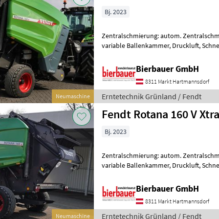
Bj. 2023
Zentralschmierung: autom. Zentralsch
variable Ballenkammer, Druckluft, Schn
sich in neuem und sofort einsatzbereit
Bierbauer GmbH
8311 Markt Hartmannsdorf
Erntetechnik Grünland / Fendt
Neumaschine
Fendt Rotana 160 V Xtr
Bj. 2023
Zentralschmierung: autom. Zentralsch
variable Ballenkammer, Druckluft, Schn
sich in neuem und sofort einsatzbereit
Bierbauer GmbH
8311 Markt Hartmannsdorf
Erntetechnik Grünland / Fendt
Neumaschine