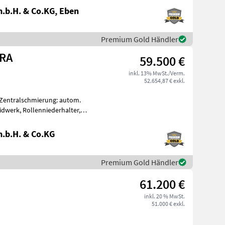
.b.H. & Co.KG, Eben
Premium Gold Händler
TRA
59.500 €
inkl. 13% MwSt./Verm.
52.654,87 € exkl.
Zentralschmierung: autom.
dwerk, Rollenniederhalter,
neuwe
.b.H. & Co.KG
Premium Gold Händler
a
61.200 €
inkl. 20 % MwSt.
51.000 € exkl.