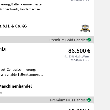
ierung, Ballenkammer: feste
 Schneidwerk, Tandemachse
.b.H. & Co.KG
Premium Gold Händler
mbi
86.500 €
inkl. 13% MwSt./Verm.
76.548,67 € exkl.
baut, Zentralschmierung:
r: variable Ballenkammer,
e Fendt
 Maschinenhandel
au
Premium Plus Händler