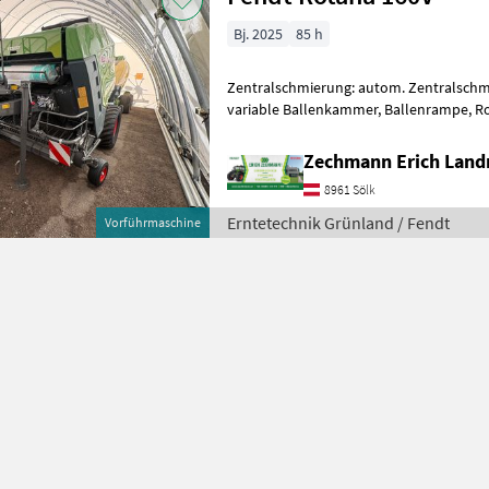
Bj. 2025
85 h
Zentralschmierung: autom. Zentralsch
variable Ballenkammer, Ballenrampe, Ro
Zechmann Erich Land
8961 Sölk
Erntetechnik Grünland / Fendt
Vorführmaschine