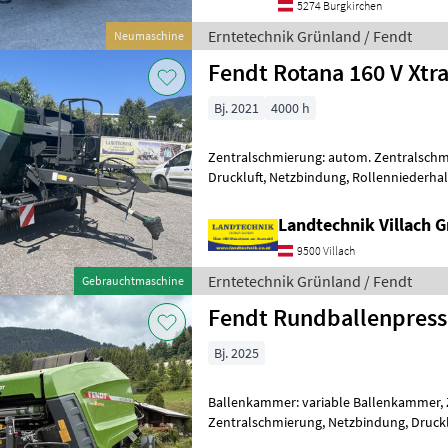
5274 Burgkirchen
Erntetechnik Grünland / Fendt
Neumaschine
Fendt Rotana 160 V Xtr
Bj. 2021
4000 h
Zentralschmierung: autom. Zentralschm
Druckluft, Netzbindung, Rollenniederha
Rundballenpresse Rota
Landtechnik Villach
9500 Villach
Erntetechnik Grünland / Fendt
Gebrauchtmaschine
Fendt Rundballenpress
Bj. 2025
Ballenkammer: variable Ballenkammer, 
Zentralschmierung, Netzbindung, Druckluf
U/min Getriebe, Schacht - Netzbindung,