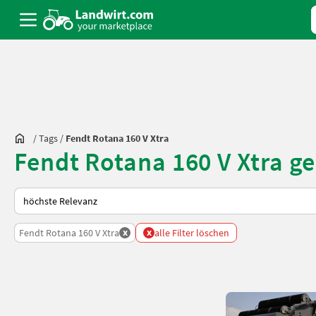
/
Tags
/
Fendt Rotana 160 V Xtra
Fendt Rotana 160 V Xtra g
So wird auf Landwirt.com sortiert
x
x
Fendt Rotana 160 V Xtra
alle Filter löschen