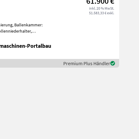
61.900 €
inkl. 20 % MwSt.
51.583,33 € exkl.
mierung, Ballenkammer:
llenniederhalter,
Schneidwerk Neuwertige Fendt Rotana 160V - variable
maschinen-Portalbau
Premium Plus Händler