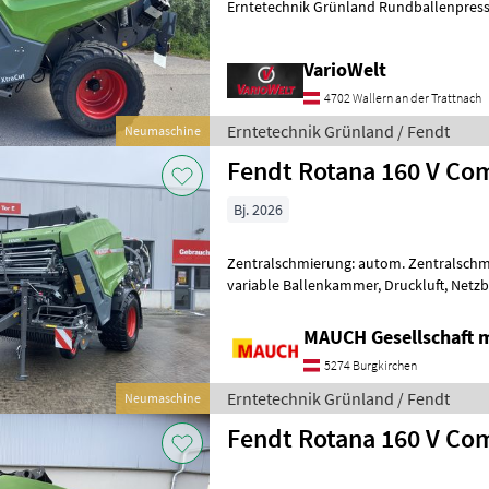
Erntetechnik Grünland Rundballenpres
VarioWelt
4702 Wallern an der Trattnach
Erntetechnik Grünland / Fendt
Neumaschine
Fendt Rotana 160 V Co
Bj. 2026
Zentralschmierung: autom. Zentralsch
variable Ballenkammer, Druckluft, Netzb
Schneidwerk Ausstattung: - 540 U/min 
MAUCH Gesellschaft m
5274 Burgkirchen
Erntetechnik Grünland / Fendt
Neumaschine
Fendt Rotana 160 V Co