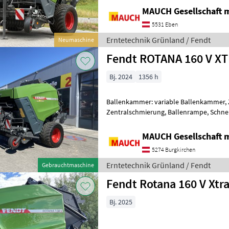
MAUCH Gesellschaft m
5531 Eben
Erntetechnik Grünland / Fendt
Neumaschine
Fendt ROTANA 160 V X
Bj. 2024
1356 h
Ballenkammer: variable Ballenkammer, 
Zentralschmierung, Ballenrampe, Schnei
Netzbindung, Druckluft Hier wird eine 
MAUCH Gesellschaft m
5274 Burgkirchen
Erntetechnik Grünland / Fendt
Gebrauchtmaschine
Fendt Rotana 160 V Xtr
Bj. 2025