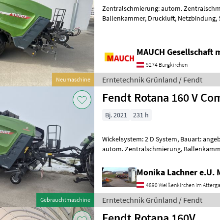
Zentralschmierung: autom. Zentralschm
Ballenkammer, Druckluft, Netzbindung,
Fendt Rotana V 160 Combi Ausstattung:
MAUCH Gesellschaft m
5274 Burgkirchen
Erntetechnik Grünland / Fendt
Neumaschine
Fendt Rotana 160 V Co
Bj. 2021
231 h
Wickelsystem: 2 D System, Bauart: ange
autom. Zentralschmierung, Ballenkamme
Druckluft, Netzbindung, Schneidwerk Di
Monika Lachner e.U.
4890 Weißenkirchen im Atterg
Erntetechnik Grünland / Fendt
Gebrauchtmaschine
Fendt Rotana 160V