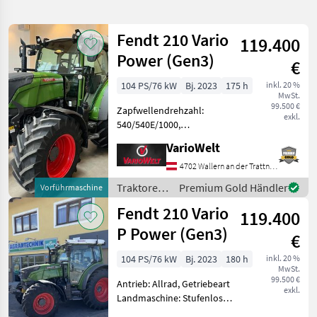
verfeinern
Fendt 210 Vario
119.400
Kategorie
Land
Filter
2
Power (Gen3)
€
27
104 PS/76 kW
Bj. 2023
175 h
inkl. 20 %
AKTUELLER
Zurücksetzen
Ergebnisse
MwSt.
PFAD
99.500 €
anzeigen
Zapfwellendrehzahl:
exkl.
Fendt
540/540E/1000,
210
Kreuzsteuerhebel:
Vario F
VarioWelt
elektrisch, Oberlenker
hinten: hydraulisch,
4702 Wallern an der Trattnach
KATEGORIE
Höchstgeschwindigkeit in
WÄHLEN
Traktoren
Premium Gold Händler
Vorführmaschine
km/h: 40 km/h, Getriebeart
/ Fendt
Fendt 210 Vario
Landmaschine: Stufen
Landtechnik
26
119.400
P Power (Gen3)
€
Kommunaltechnik
1
104 PS/76 kW
Bj. 2023
180 h
inkl. 20 %
MwSt.
MARKTPLATZ
99.500 €
Antrieb: Allrad, Getriebeart
exkl.
Landmaschine: Stufenloses
Marktplatz
Händlerangebote
Kleinanzeigen
Getriebe, Plattform: Kabine,