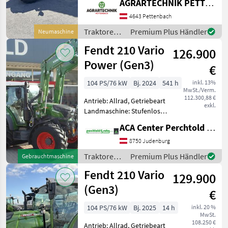
AGRARTECHNIK PETTENBACH GMBH
Zapfwellendrehzahl:
540/540E/1000,
4643 Pettenbach
Höchstgeschwindigkeit in
Traktoren /
Premium Plus Händler
Neumaschine
km/h: 40 km/h, Aufladung:
Fendt
Fendt 210 Vario
126.900
Power (Gen3)
€
104 PS/76 kW
Bj. 2024
541 h
inkl. 13%
MwSt./Verm.
112.300,88 €
Antrieb: Allrad, Getriebeart
exkl.
Landmaschine: Stufenloses
Getriebe, Plattform: Kabine,
ACA Center Perchtold - Perchtold & Sohn GmbH
Zapfwellendrehzahl:
540/540E/1000,
8750 Judenburg
Höchstgeschwindigkeit in
Traktoren /
Premium Plus Händler
Gebrauchtmaschine
km/h: 40 km/h, Aufladung:
Fendt
Fendt 210 Vario
129.900
(Gen3)
€
104 PS/76 kW
Bj. 2025
14 h
inkl. 20 %
MwSt.
108.250 €
Antrieb: Allrad, Getriebeart