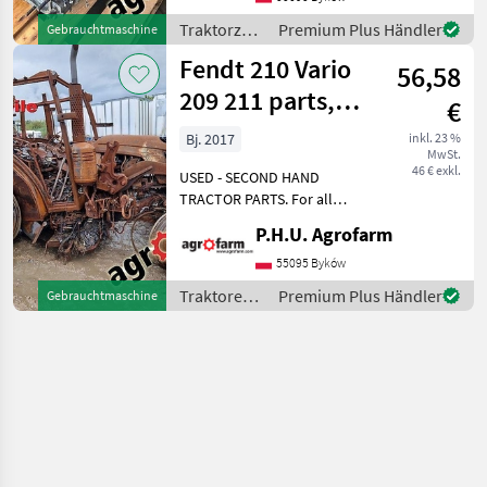
SCHLEPPER ERSATZTEILE.
Traktorzubehör
Premium Plus Händler
Gebrauchtmaschine
Bei weiteren fragen
/ Fendt
Fendt 210 Vario
kontaktieren
56,58
209 211 parts,
€
ersatzteile,
Bj. 2017
inkl. 23 %
MwSt.
pieces
46 € exkl.
USED - SECOND HAND
TRACTOR PARTS. For all
parts call us or send
P.H.U. Agrofarm
message by e-mail either
whatsapp. TRAKTOR -
55095 Byków
SCHLEPPER ERSATZTEILE.
Traktoren /
Premium Plus Händler
Gebrauchtmaschine
Bei weiteren fragen
Fendt
kontaktieren