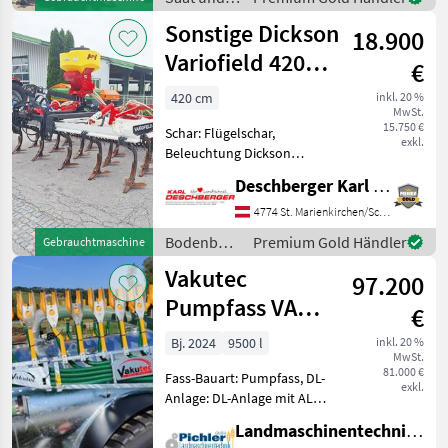
Pflege /
Sonstige Dickson
18.900
Sonstige
Variofield 4200
€
Grubber
420 cm
inkl. 20 %
MwSt.
15.750 €
Schar: Flügelschar,
exkl.
Beleuchtung Dickson
Variofield 4200 Grubber 3-
Deschberger Karl Landtechnik GesmbH & Co KG
balkig mit 16 Zinken mit
Flügelscharen, hydr.
4774 St. Marienkirchen/Schärding
Klappung, hydr.
Bodenbearbeitung
Premium Gold Händler
Gebrauchtmaschine
Tiefeneinstellung, Striegel,
/ Sonstige
Vakutec
Dachringw
97.200
Pumpfass VA
€
9500 P + Vario-
Bj. 2024
9500 l
inkl. 20 %
MwSt.
Flex+ 12/48
81.000 €
Fass-Bauart: Pumpfass, DL-
Schlepp-S
exkl.
Anlage: DL-Anlage mit ALB,
Saugleitung,
Landmaschinentechnik Pichler GmbH
Schleppschlauchverteiler