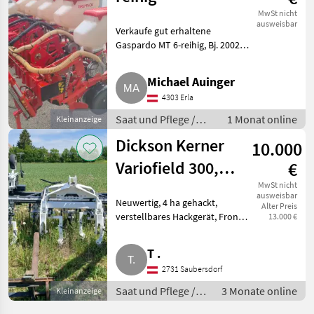
MwSt nicht
ausweisbar
Verkaufe gut erhaltene
Gaspardo MT 6-reihig, Bj. 2002,
inkl. el. Säüberwachung.
Ursprünglich 4-reihig, wurde
Michael Auinger
um 2 Reihen erweitert.
4303 Erla
Reihenabstand 50 cm. 5 Sätze
Säsc
Saat und Pflege /
1 Monat online
Kleinanzeige
Sonstige Maschinen
Dickson Kerner
10.000
Saat und Pflege
Variofield 300, 4-
€
reihig
MwSt nicht
ausweisbar
Neuwertig, 4 ha gehackt,
Alter Preis
verstellbares Hackgerät, Front-
13.000 €
Heck. 4-reihiges Dickson Kerner
Variofield 300. Reihenweite
T .
durch Schnellverschluss zu
2731 Saubersdorf
verstellen. Verschiede
Saat und Pflege /
3 Monate online
Kleinanzeige
Sonstige