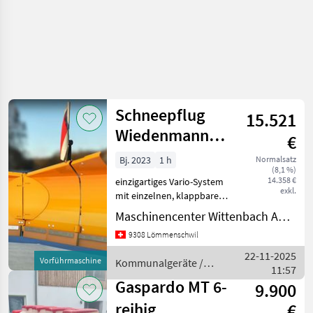
Schneepflug
15.521
Wiedenmann
€
VarioFlex 3370
Bj. 2023
1 h
Normalsatz
(8,1 %)
14.358 €
einzigartiges Vario-System
exkl.
mit einzelnen, klappbaren
Seitenteilen für schmale
Maschinencenter Wittenbach AG (Kommunaltechnik)
Passagen ab 145 cm und
9308 Lömmenschwil
grosse Flächenleistung mit
bis zu 240 cm Arbeitsbreite,
22-11-2025
Vorführmaschine
Kommunalgeräte /
einfache
11:57
Wiedenmann
Gaspardo MT 6-
9.900
reihig
€