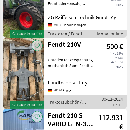
98.000 €
Frontladerkonsole,
exkl.
Frontzapfwelle, gefederte
Vorderachse,
ZG Raiffeisen Technik GmbH Agrartechnik Donaueschingen
Höchstgeschwindigkeit in
78166 Donaueschingen
km/h: 40 km/h, Luftsitz,
Fronthydraulik Traktoren
Traktoren / Fendt
1 Monat online
Gebrauchtmaschine
Standard Traktor
Fendt 210V
500 €
inkl. 19%
MwSt
Unterlenker Verspannung
420,17 €
mechanisch Zum: Fendt
exkl.
207V bis 210V
Ausführung/Typ: 235 Sofort
Landtechnik Flury
Verfügbar! Versand gegen
Kostenübernahme
79424 Auggen
möglich!! Traktorzubehör
30-12-2024
Sons
Traktorzubehör /
17:17
Gebrauchtmaschine
Fendt
Fendt 210 S
112.931
VARIO GEN-3
€