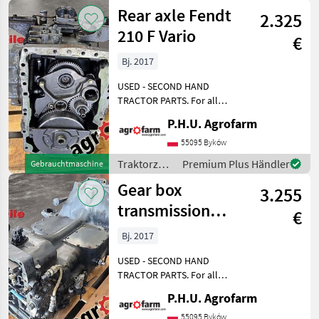
A090 GERäTEANBAUPLAT
Rear axle Fendt
2.325
210 F Vario
€
Bj. 2017
USED - SECOND HAND
TRACTOR PARTS. For all
parts call us or send
P.H.U. Agrofarm
message by e-mail either
whatsapp. TRAKTOR -
55095 Byków
SCHLEPPER ERSATZTEILE.
Traktorzubehör
Premium Plus Händler
Gebrauchtmaschine
Bei weiteren fragen
/ Fendt
Gear box
kontaktieren
3.255
transmission
€
Fendt 210 Vario
Bj. 2017
USED - SECOND HAND
TRACTOR PARTS. For all
parts call us or send
P.H.U. Agrofarm
message by e-mail either
whatsapp. TRAKTOR -
55095 Byków