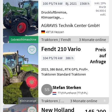
Power Set-2
100 PS/74 kW
Bj. 2021
1568 h
inkl. 19%
MwSt
94.900 €
Druckluftbremse,
exkl.
Klimaanlage,
Kabinenfederung, Antrieb:
AGRAVIS Technik Center GmbH
Allrad, Frontzapfwelle,
Frontlader, Fronthydraulik
49716 Meppen
210 S VARIO GEN-3 (0020)
Traktoren / Fendt
3 Monate online
Gebrauchtmaschine
gebr. Fendt Allradschlepper
(0030) Kabi
Fendt 210 Vario
Preis
auf
104 PS/76 kW
386 h
Anfrage
2023, 386 Bstd., RTK GPS, Profi+.
Traktoren Standard Traktoren
Stefan Sterken
7715 Punthorst (7715 PL)
Traktoren /
3 Monate online
Kleinanzeige
R
Standard
New Holland
145.200
Traktoren