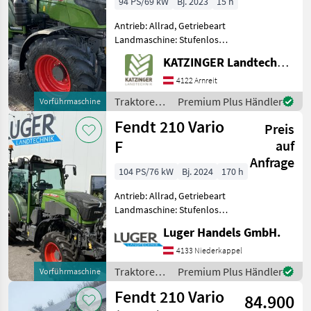
94 PS/69 kW
Bj. 2023
15 h
Antrieb: Allrad, Getriebeart
Landmaschine: Stufenloses
Getriebe, Plattform: Kabine,
KATZINGER Landtechnik GmbH
Zapfwellendrehzahl:
540/540E/1000,
4122 Arnreit
Höchstgeschwindigkeit in
Traktoren /
Premium Plus Händler
Vorführmaschine
km/h: 40 km/h, Aufladung:
Fendt
Fendt 210 Vario
Preis
F
auf
Anfrage
104 PS/76 kW
Bj. 2024
170 h
Antrieb: Allrad, Getriebeart
Landmaschine: Stufenloses
Getriebe, Plattform: Kabine,
Luger Handels GmbH.
Zapfwellendrehzahl:
540/540E/1000,
4133 Niederkappel
Höchstgeschwindigkeit in
Traktoren /
Premium Plus Händler
Vorführmaschine
km/h: 40 km/h, Aufladung:
Fendt
Fendt 210 Vario
84.900