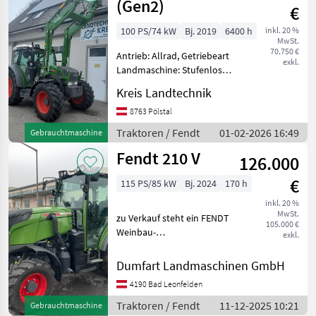
(Gen2)
€
100 PS/74 kW
Bj. 2019
6400 h
inkl. 20 %
MwSt.
70.750 €
Antrieb: Allrad, Getriebeart
exkl.
Landmaschine: Stufenloses
Getriebe, Plattform: Kabine,
Kreis Landtechnik
Zapfwellendrehzahl:
540/540E/1000,
8763 Pölstal
Höchstgeschwindigkeit in
Traktoren / Fendt
01-02-2026 16:49
Gebrauchtmaschine
km/h: 40 km/h, Aufladung:
Fendt 210 V
126.000
€
115 PS/85 kW
Bj. 2024
170 h
inkl. 20 %
MwSt.
zu Verkauf steht ein FENDT
105.000 €
Weinbau-
exkl.
Schmalspurtraktor 210V
Profi mit folgender
Dumfart Landmaschinen GmbH
Erstausstattung A054
4190 Bad Leonfelden
VORDERACHSE BREIT A057
VORDERACHSFEDERUNG
Traktoren / Fendt
11-12-2025 10:21
Gebrauchtmaschine