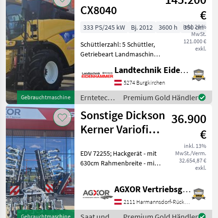
CX8040
€
333 PS/245 kW
Bj. 2012
3600 h
inkl. 20 %
350 cm
MwSt.
121.000 €
Schüttlerzahl: 5 Schüttler,
exkl.
Getriebeart Landmaschine:
Hydrostatgetriebe,
Landtechnik Eidenhammer GmbH
Bordcomputer, Kabine,
Klimaanlage, Schneidwerk,
5274 Burgkirchen
Schneidwerkswagen,
Erntetechnik
Premium Gold Händler
Gebrauchtmaschine
Strohhäcksler #NEW
Ackerbau /
Sonstige Dickson
HOLLAND CX 80
36.900
New
Holland
Kerner Variofield
€
630 H
inkl. 13%
EDV 72255; Hackgerät - mit
MwSt./Verm.
32.654,87 €
630cm Rahmenbreite - mit
exkl.
Variosystem Zweibalkig -
mit einstellbarer
AGXOR Vertriebsgesellschaft Ost GmbH
Reihenweite - mit LED
Beleuchting - für Heck- und
2111 Harmannsdorf-Rückersdorf
Frontbetrie
Saat und
Premium Gold Händler
Gebrauchtmaschine