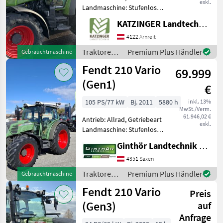
exkl.
Landmaschine: Stufenloses
Getriebe, Plattform: Kabine,
KATZINGER Landtechnik GmbH
Zapfwellendrehzahl:
540/540E/1000,
4122 Arnreit
Höchstgeschwindigkeit in
Traktoren /
Premium Plus Händler
Gebrauchtmaschine
km/h: 40 km/h, Aufladung:
Fendt
Fendt 210 Vario
69.999
(Gen1)
€
105 PS/77 kW
Bj. 2011
5880 h
inkl. 13%
MwSt./Verm.
61.946,02 €
Antrieb: Allrad, Getriebeart
exkl.
Landmaschine: Stufenloses
Getriebe, Plattform: Kabine,
Ginthör Landtechnik GmbH
Zapfwellendrehzahl:
540/540E/1000,
4351 Saxen
Höchstgeschwindigkeit in
Traktoren /
Premium Plus Händler
Gebrauchtmaschine
km/h: 40 km/h, Aufladung:
Fendt
Fendt 210 Vario
Preis
(Gen3)
auf
Anfrage