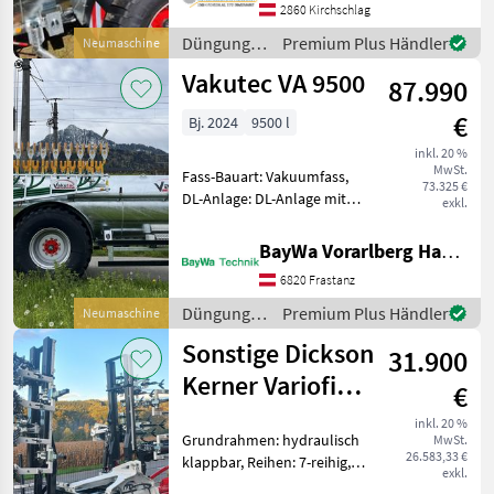
VAKUTEC Pumpfass VA 9500
2860 Kirchschlag
P + Vario-Flex+ 12/48
Düngung
Premium Plus Händler
Neumaschine
Schlepp-SCHUH
und
Vakutec VA 9500
Serienausrüst
87.990
Beregnung
/ Vakutec
€
Bj. 2024
9500 l
inkl. 20 %
MwSt.
Fass-Bauart: Vakuumfass,
73.325 €
DL-Anlage: DL-Anlage mit
exkl.
ALB, Saugleitung, hydr.
Bremsen,
BayWa Vorarlberg HandelsGmbH BayWa Technik
Schleppschlauchverteiler
6820 Frastanz
Untenanhängung V-
Deichsel (incl.
Düngung
Premium Plus Händler
Neumaschine
Flanschzugöse)
und
Sonstige Dickson
Kugelkopfkup
31.900
Beregnung
/ Vakutec
Kerner Variofield
€
V 480 Front
inkl. 20 %
Grundrahmen: hydraulisch
MwSt.
26.583,33 €
klappbar, Reihen: 7-reihig,
exkl.
Pflanzenschutzscheiben