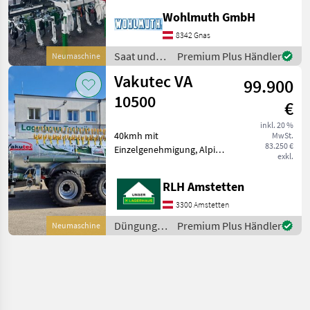
Neues Hackgerät Dickson
Wohlmuth GmbH
Kerner Variofield V 480
Front, 7 Reihen, 70 cm
8342 Gnas
Abstand - variabel v
Saat und
Premium Plus Händler
Neumaschine
Pflege /
Vakutec VA
99.900
Sonstige
10500
€
inkl. 20 %
40kmh mit
MwSt.
83.250 €
Einzelgenehmigung, Alpin
exkl.
ALB Regler, Bereifung
710/50R26, 5
RLH Amstetten
FlotationTracmit
Radkästen,
3300 Amstetten
Untenanhängung Zentral
Düngung
Premium Plus Händler
Neumaschine
verstärkt, K80 max, 3to,
und
Ölabscheider, Schall
Beregnung
/ Vakutec