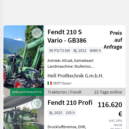
Fendt 210 S
Preis
Vario - GB386
auf
Anfrage
99 PS/73 kW
Bj. 2012
8480 h
Antrieb: Allrad, Getriebeart
Landmaschine: Stufenloses
Getriebe, Plattform: Kabine,
Hell Profitechnik G.m.b.H.
Zapfwellendrehzahl:
540/1000,
39057 Eppan
Höchstgeschwindigkeit in
Traktoren / Fendt
22 Tage online
Gebrauchtmaschine
km/h: 40 km/h, Aufladung:
Fendt 210 Profi
Turbo
116.620
€
Bj. 2025
105 h
inkl. 19%
MwSt
Druckluftbremse, EHR,