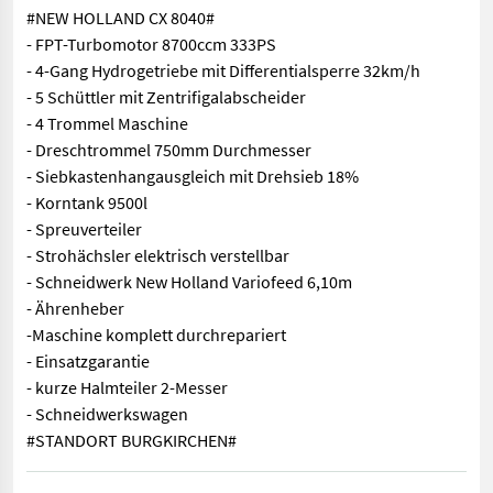
#NEW HOLLAND CX 8040#
- FPT-Turbomotor 8700ccm 333PS
- 4-Gang Hydrogetriebe mit Differentialsperre 32km/h
- 5 Schüttler mit Zentrifigalabscheider
- 4 Trommel Maschine
- Dreschtrommel 750mm Durchmesser
- Siebkastenhangausgleich mit Drehsieb 18%
- Korntank 9500l
- Spreuverteiler
- Strohächsler elektrisch verstellbar
- Schneidwerk New Holland Variofeed 6,10m
- Ährenheber
-Maschine komplett durchrepariert
- Einsatzgarantie
- kurze Halmteiler 2-Messer
- Schneidwerkswagen
#STANDORT BURGKIRCHEN#
#NEW HOLLAND CX 8040# - FPT-Turbomotor 8700ccm 333PS - 4-Gan