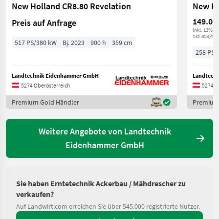
New Holland CR8.80 Revelation
New Ho
149.00
Preis auf Anfrage
inkl. 13% M
131.858,41 €
517 PS/380 kW
Bj. 2023
900 h
359 cm
258 PS/
Landtechnik Eidenhammer GmbH
Landtech
5274 Oberösterreich
5274 O
Premium Gold Händler
Premium
Weitere Angebote von Landtechnik
Eidenhammer GmbH
Sie haben Erntetechnik Ackerbau / Mähdrescher zu
verkaufen?
Auf Landwirt.com erreichen Sie über 545.000 registrierte Nutzer.