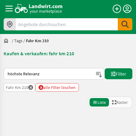
Angebote durchsuchen
/
Tags
/
Fahr Km 210
Kaufen & verkaufen: fahr km 210
So wird auf Landwirt.com sortiert
Filter
x
x
Fahr Km 210
alle Filter löschen
Liste
Raster
Suche