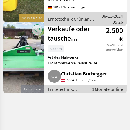
Preis inklusive 19% MwSt.
39171 Osterweddingen
VEMAC KM210 210 cm
Arbeitsbreite Neugerät
06-11-2024
Neumaschine
Erntetechnik Grünland
Kreiselmähwerk -
05:26
/ Sonstige
Trommelmähwerk in
Verkaufe oder
2.500
tausche
€
Mähwerk Deutz
MwSt nicht
300 cm
ausweisbar
Fahr KM 4.29FS
Art des Mähwerks:
Frontmähwerke Verkaufe Deutz
Fahr KM 4.29FS Mähwerk. 3 m
Christian Buchegger
AB. Balken verzogen, mäht aber
sehr gut und läuft rund. Oder
3364 Neuhofen/Ybbs
tausche gegen ein
Erntetechnik
3 Monate online
Kleinanzeige
Heckmähwerk
Grünland /
Mähwerke