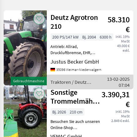
verfeinern
Deutz Agrotron
58.310
Kategorie
Land
Filter
2
210
€
3
200 PS/147 kW
Bj. 2004
6300 h
inkl. 19%
AKTUELLER
Zurücksetzen
Ergebnisse
MwSt
PFAD
49.000 €
Antrieb: Allrad,
anzeigen
exkl.
Fahr
Druckluftbremse, EHR,
Km
gefederte Vorderachse,
Justus Becker GmbH
210
Höchstgeschwindigkeit in
35096 Weimar-Niederwalgern
km/h: 50 km/h, Luftsitz,
KATEGORIE
Plattform: Kabine,
WÄHLEN
13-02-2025
Gebrauchtmaschine
Traktoren / Deutz
Zapfwellendrehzahl:
07:04
Fahr
540/750/1000, Fronthyd
Sonstige
Landtechnik
3
3.390,31
Trommelmähwerk
€
MARKTPLATZ
KM210 210cm
Bj. 2026
210 cm
inkl. 19%
MwSt
Kreiselmähwerk
Marktplatz
Händlerangebote
Kleinanzeigen
2.849 € exkl.
Besuchen Sie auch unseren
Mähwer
Online-Shop
www.traktorshop24. com
VEMAC GmbH.