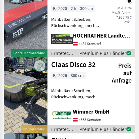
€
Bj. 2020
2 h
300 cm
inkl. 13%
MwSt./Verm.
7.955,75 €
Mähbalken: Scheiben,
exkl.
Rückschwenkung: mech.
Rückschwenkung, Art des
HOCHRATHER Landtechnik GmbH
Mähwerks: Heckmähwerke
SIP Heckmähwerk DISC 300
4484 Kronstorf
S ALP + Baujahr: 2020 +
Erntetechnik
Premium Plus Händler
Gebrauchtmaschine
Mähwerk in Sehr guten Zu
Grünland /
Claas Disco 32
Preis
SIP
auf
Bj. 2026
300 cm
Anfrage
Mähbalken: Scheiben,
Rückschwenkung: mech.
Rückschwenkung, Art des
Mähwerks: Heckmähwerke,
Wimmer GmbH
Hochstellung Das CLAAS
4633 Kematen
DISCO 32 ist ein robustes
und leistungsstarkes
Erntetechnik
Premium Plus Händler
Neumaschine
Heckmäh
Grünland /