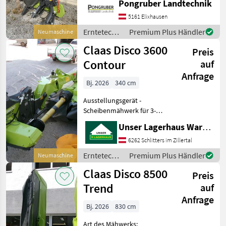
Pongruber Landtechnik
Transportstellung 95° -
5161 Elixhausen
Niedrigdrehzahlkonzept
mit Drehzahlreduzierung
Erntetechnik
Premium Plus Händler
Neumaschine
au
Grünland /
Claas Disco 3600
Preis
Claas
Contour
auf
Anfrage
Bj. 2026
340 cm
Ausstellungsgerät -
Scheibenmähwerk für 3-
Punkt-Anhängung, Kat. II -
Unser Lagerhaus Warenhandelsges.m.b.H.
Mittenaufhängung -
Arbeitsbreite 3, 40 m -
6262 Schlitters im Zillertal
Hauptrahmen
Erntetechnik
Premium Plus Händler
Neumaschine
schwerpunktoptimiert
Grünland /
Claas Disco 8500
durch schräg na
Preis
Claas
Trend
auf
Anfrage
Bj. 2026
830 cm
Art des Mähwerks: