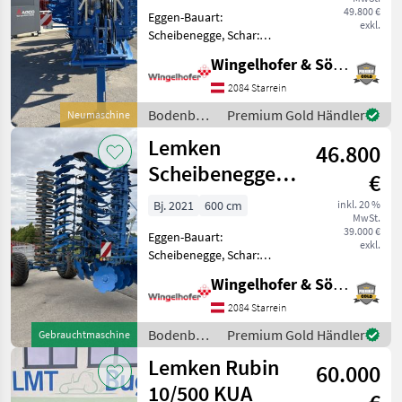
49.800 €
Eggen-Bauart:
exkl.
Scheibenegge, Schar:
Scheiben, Fahrwerk,
Wingelhofer & Söhne GmbH
Steinsicherung,
Nachlaufeinrichtung,
2084 Starrein
Beleuchtung - Lemken
Bodenbearbeitung
Premium Gold Händler
Neumaschine
Scheibenegge Rubin 10 TF
/ Lemken
Lemken
500 - Modellreihe: 2 - EU
46.800
Type
Scheibenegge
€
Rubin 10/600
Bj. 2021
600 cm
inkl. 20 %
MwSt.
KUA
39.000 €
Eggen-Bauart:
exkl.
Scheibenegge, Schar:
Scheiben, Fahrwerk,
Wingelhofer & Söhne GmbH
Steinsicherung,
Klappvorrichtung,
2084 Starrein
Nachlaufeinrichtung,
Bodenbearbeitung
Premium Gold Händler
Gebrauchtmaschine
Beleuchtung - Lemken
/ Lemken
Lemken Rubin
Scheibenegge Rubin 10/600
60.000
KUA - Nachlau
10/500 KUA