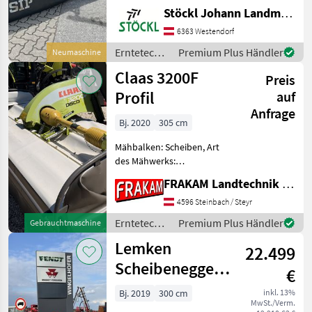
Mähwerke
Stöckl Johann Landmaschinen GesmbH & Co KG
6363 Westendorf
Erntetechnik
Premium Plus Händler
Neumaschine
Grünland /
Claas 3200F
Preis
SIP
Profil
auf
Anfrage
Bj. 2020
305 cm
Mähbalken: Scheiben, Art
des Mähwerks:
Frontmähwerke,
FRAKAM Landtechnik GmbH
Entlastungsfedern Claas
Disco 3200 F Profil mit
4596 Steinbach / Steyr
Verschleißkufen und
Erntetechnik
Premium Plus Händler
Gebrauchtmaschine
Gelenkwelle. Bei Interesse
Grünland /
Lemken
einfach melden. E
22.499
Claas
Scheibenegge
€
Rubin 10-300 U
Bj. 2019
300 cm
inkl. 13%
MwSt./Verm.