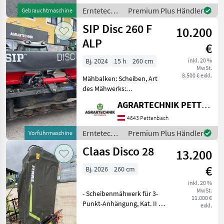
Claas Disco 3500 Contour -
Erntetechnik
Premium Plus Händler
Gebrauchtmaschine
Baujahr 2014 - Arbeitsbreite
Grünland /
SIP Disc 260 F
340cm - Gelenk
10.200
Claas
ALP
€
Bj. 2024
15 h
260 cm
inkl. 20 %
MwSt.
8.500 € exkl.
Mähbalken: Scheiben, Art
des Mähwerks:
Frontmähwerke,
AGRARTECHNIK PETTENBACH GMBH
Klingenschnellverschluss
Das Mähwerk der Marke SIP,
4643 Pettenbach
Modell aus dem Baujahr
Erntetechnik
Premium Plus Händler
Vorführmaschine
2024, ist ein hochmodernes
Grünland /
Claas Disco 28
landwirtsch
13.200
SIP
€
Bj. 2026
260 cm
inkl. 20 %
MwSt.
- Scheibenmähwerk für 3-
11.000 €
Punkt-Anhängung, Kat. II -
exkl.
Arbeitsbreite 2, 60 m -
Klappwinkel in