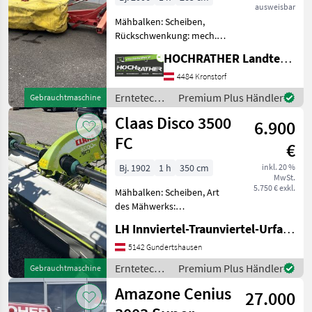
ausweisbar
Mähbalken: Scheiben,
Rückschwenkung: mech.
Rückschwenkung, Art des
HOCHRATHER Landtechnik GmbH
Mähwerks: Heckmähwerke,
Hochstellung
4484 Kronstorf
Gebrauchtmaschine
Erntetechnik
Premium Plus Händler
Gebrauchtmaschine
Pöttinger Nova Disc 265
Grünland /
Claas Disco 3500
(Standort Aschbach - K
6.900
Pöttinger
FC
€
Bj. 1902
1 h
350 cm
inkl. 20 %
MwSt.
5.750 € exkl.
Mähbalken: Scheiben, Art
des Mähwerks:
Frontmähwerke Claas Disco
LH Innviertel-Traunviertel-Urfahr eGen, Gundertshausen
3500 FC Inkl. Gelenkwelle
Erntetechnik Grünland
5142 Gundertshausen
Mähwerke
Erntetechnik
Premium Plus Händler
Gebrauchtmaschine
Grünland /
Amazone Cenius
27.000
Claas