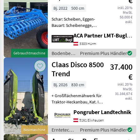
€
Bj. 2022
500 cm
inkl. 20 %
MwSt.
50.000 €
Schar: Scheiben, Eggen-
exkl.
Bauart: Scheibenegge,
Beleuchtung, Fahrwerk,
ACA Partner LMT-Bugl GmbH
Klappvorrichtung,
Nachlaufeinrichtung,
3383 Hürm
Steinsicherung Lemken
Bodenbearbeitung
Premium Plus Händler
Gebrauchtmaschine
Rubin 10/500 KUA *
/ Lemken
Claas Disco 8500
Transport-Aufsattelein
37.400
Trend
€
Bj. 2026
830 cm
inkl. 20 %
MwSt.
31.166,67 €
+ Großflächenmähwerk für
exkl.
Traktor-Heckanbau, Kat. III
+ Arbeitsbreite 8, 30 m +
Pongruber Landtechnik
Hauptrahmen
schwerpunktoptimiert
5161 Elixhausen
durch schräg nach hinten
Erntetechnik
Premium Plus Händler
Neumaschine
angeordnete Ausleger + Ni
Grünland /