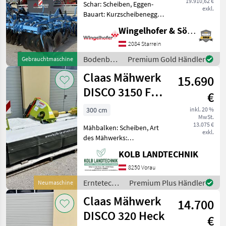
19.910,62 €
Schar: Scheiben, Eggen-
exkl.
Bauart: Kurzscheibenegge,
Beleuchtung - Lemken
Wingelhofer & Söhne GmbH
Scheibenegge Rubin10/300
- DuraMaxx Disc- MSW D600
2084 Starrein
Messerwalze -
Bodenbearbeitung
Premium Gold Händler
Gebrauchtmaschine
Seitenbegrenzung
/ Lemken
Claas Mähwerk
Sechscheibe D
15.690
DISCO 3150 F
€
Front
300 cm
inkl. 20 %
MwSt.
13.075 €
Mähbalken: Scheiben, Art
exkl.
des Mähwerks:
Frontmähwerke,
KOLB LANDTECHNIK
Beleuchtung,
Schnitthöhenverstellung,
8250 Vorau
Schwadleitblech,
Erntetechnik
Premium Plus Händler
Neumaschine
Klingenschnellverschluss,
Grünland /
Claas Mähwerk
Entlastungsfedern,
14.700
Claas
Außenschutz, Scheib
DISCO 320 Heck
€