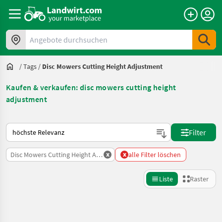
Angebote durchsuchen
/
Tags
/
Disc Mowers Cutting Height Adjustment
Kaufen & verkaufen: disc mowers cutting height
adjustment
So wird auf Landwirt.com sortiert
Filter
x
x
Disc Mowers Cutting Height Adjustment
alle Filter löschen
Liste
Raster