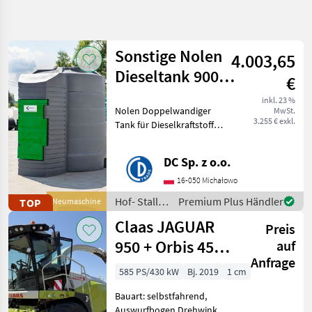
Suche
verfeinern
Sonstige Nolen
4.003,65
Kategorie
Land
Filter
2
Dieseltank 9000L
€
/ Diesel tank
1.776
inkl. 23 %
AKTUELLER
Nolen Doppelwandiger
Zurücksetzen
Ergebnisse
MwSt.
PFAD
3.255 € exkl.
Tank für Dieselkraftstoff
anzeigen
Disc Mowers
9000 l - PIUSI PANTHER
Cutting
Pumpe 56 l/min -
Height
DC Sp. z o.o.
Metallfilter - Analoger
Adjustment
Zähler mit der
16-050 Michałowo
Kalibrierungmöglichkeit -
KATEGORIE
Hof- Stall-
Premium Plus Händler
TOP
Neumaschine
WÄHLEN
Ateman
und
Claas JAGUAR
Preis
Weidetechnik
Landtechnik
1.687
/ Sonstige
950 + Orbis 450 +
auf
Anfrage
PICK UP 300 ✅
Sonstiges
23
585 PS/430 kW
Bj. 2019
1 cm
Bauart: selbstfahrend,
Bautechnik
21
Auswurfbogen Drehwinkel