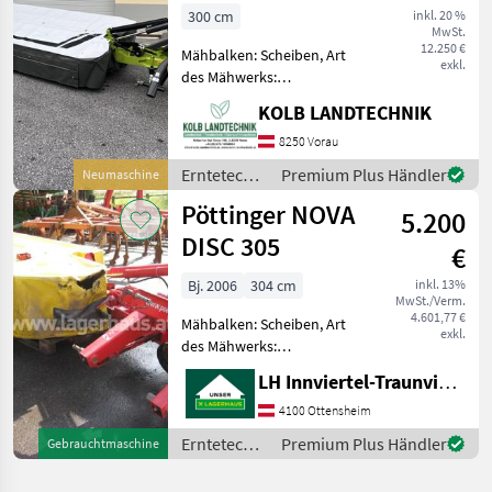
300 cm
inkl. 20 %
MwSt.
12.250 €
Mähbalken: Scheiben, Art
exkl.
des Mähwerks:
Heckmähwerke,
KOLB LANDTECHNIK
Hochstellung,
Schnitthöhenverstellung,
8250 Vorau
Klingenschnellverschluss,
Erntetechnik
Premium Plus Händler
Neumaschine
Entlastungsfedern,
Grünland /
Pöttinger NOVA
Außenschutz,
5.200
Claas
Anfahrtssicherung, Sche
DISC 305
€
Bj. 2006
304 cm
inkl. 13%
MwSt./Verm.
4.601,77 €
Mähbalken: Scheiben, Art
exkl.
des Mähwerks:
Heckmähwerke mit
LH Innviertel-Traunviertel-Urfahr eGen, Ottensheim
Gelenkwelle, mit
Klingenschnellwechsel, mit
4100 Ottensheim
neuen
Erntetechnik
Premium Plus Händler
Gebrauchtmaschine
Zusatzverschleißkufen;
Grünland /
Artnr.:0131157, Standort
Pöttinger