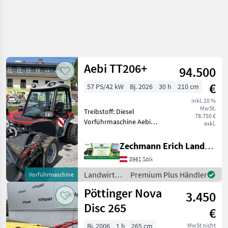
Aebi TT206+
94.500
€
57 PS/42 kW
Bj. 2026
30 h
210 cm
inkl. 20 %
MwSt.
Treibstoff: Diesel
78.750 €
Vorführmaschine Aebi
exkl.
TT206+ - Aktionsmaschine -
58 PS Kubota-Motor -
Zechmann Erich Landmaschinen-Portalbau
stufenloser hydrostatischer
8961 Sölk
Fahrantrieb - Kabine mit
Klimaanlage und He
Landwirtsch.
Premium Plus Händler
Vorführmaschine
Motorfahrzeuge
Pöttinger Nova
3.450
/ Aebi
Disc 265
€
Bj. 2006
1 h
265 cm
MwSt nicht