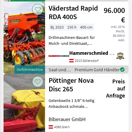
Entlastungsfedern
Grünland /
Väderstad Rapid
96.000
SIP
RDA 400S
€
Bj. 2023
150 h
400 cm
inkl. 20 %
MwSt.
80.000 €
Drillmaschinen-Bauart: für
exkl.
Mulch- und Direktsaat,
Beleuchtung,
Hammerschmied GmbH
Einscheibenschare,
Extrastriegel,
2013 Göllersdorf
Fahrgassenschaltung,
Saat und
Premium Gold Händler
Vorführmaschine
Fahrwerk, hydr.
Pflege /
Pöttinger Nova
Saatmengenverstellung,
Preis
Väderstad
hydr. Schardruc
Disc 265
auf
Anfrage
Gelenkwelle 1 3/8" 6-teilig
Anbaubock schmale
Schlepper
Unterlenkerbolzen KAT II
Biberauer GmbH
Antriebsdrehzahl 540
4360 Grein
U/min 5 Verschleißkufen