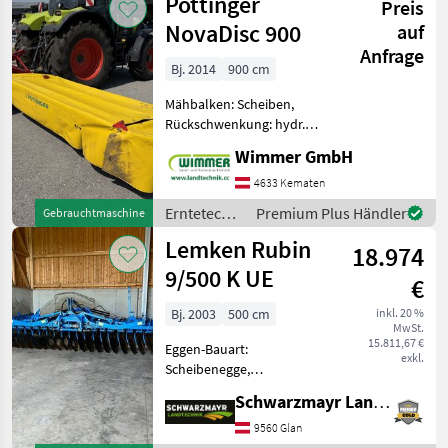
Pöttinger
Preis
Claas
NovaDisc 900
auf
Anfrage
Bj. 2014
900 cm
Mähbalken: Scheiben,
Rückschwenkung: hydr.
Rückschwenkung, Art des
Wimmer GmbH
Mähwerks: Heckmähwerke,
Beleuchtung, Hochstellung,
4633 Kematen
Entlastungsfedern Die
Erntetechnik
Premium Plus Händler
Gebrauchtmaschine
gebrauchte PÖTTINGER
Grünland /
Lemken Rubin
NOVA DISC
18.974
Pöttinger
9/500 K UE
€
Bj. 2003
500 cm
inkl. 20 %
MwSt.
15.811,67 €
Eggen-Bauart:
exkl.
Scheibenegge,
Klappvorrichtung EDV:
Schwarzmayr Landtechnik GmbH - Glan
67295 Kurzscheibenegge -
mit 3-Punktanbau Kat. 3 L3
9560 Glan