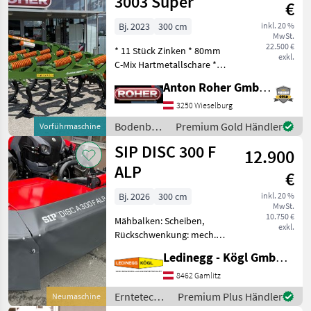
3003 Super
€
Bj. 2023
300 cm
inkl. 20 %
MwSt.
22.500 €
* 11 Stück Zinken * 80mm
exkl.
C-Mix Hartmetallschare *
350mm Flügelschare *
Anton Roher GmbH (ACA Center Roher)
Überlastsicherung mit
600kg Auslösekraft (schützt
3250 Wieselburg
Schar und Rahmen, zieht
Bodenbearbeitung
Premium Gold Händler
Vorführmaschine
nach dem Auslösen
/ Amazone
SIP DISC 300 F
12.900
ALP
€
Bj. 2026
300 cm
inkl. 20 %
MwSt.
10.750 €
Mähbalken: Scheiben,
exkl.
Rückschwenkung: mech.
Rückschwenkung, Art des
Ledinegg - Kögl GmbH - Obst- und Weinbautechnik
Mähwerks: Frontmähwerke,
Anfahrtssicherung SIP disc
8462 Gamlitz
Alp 300 F –
Erntetechnik
Premium Plus Händler
Neumaschine
Frontscheibenmähwerk,
Grünland /