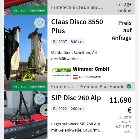
17 Tage
(380.64.001.0) 1
Erntetechnik Grünland /
online
Verschleißkufe innen (
Gebrauchtmaschine
Pöttinger
Claas Disco 8550
Preis
Plus
auf
Anfrage
Bj. 2007
840 cm
Mähbalken: Scheiben, Art
des Mähwerks:
Heckmähwerke,
Wimmer GmbH
Beleuchtung,
Abstellstützen Der
4633 Kematen
gebrauchte CLAAS DISCO
Erntetechnik
Premium Plus Händler
Gebrauchtmaschine
8550 PLUS Heckmähwerk
Grünland /
SIP Disc 260 Alp
aus dem Baujahr 2007
11.690
Claas
überzeugt durch s
€
Bj. 2022
260 cm
inkl. 20 %
MwSt.
Lagermähwerk SIP 260 Alp,
9.741,67 €
mit Gelenkwelle, 540U/min
exkl.
Erntetechnik Grünland