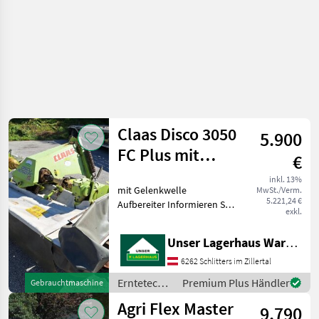
Claas Disco 3050
5.900
FC Plus mit
€
Aufbereiter
inkl. 13%
mit Gelenkwelle
MwSt./Verm.
5.221,24 €
Aufbereiter Informieren Sie
exkl.
sich bitte vor Fahrt-Antritt
telefonisch, ob die von
Unser Lagerhaus Warenhandelsges.m.b.H.
Ihnen angefragte
Gebrauchtmaschine aktuell
6262 Schlitters im Zillertal
bei uns am am Lager st
Erntetechnik
Premium Plus Händler
Gebrauchtmaschine
Grünland /
Agri Flex Master
9.790
Claas