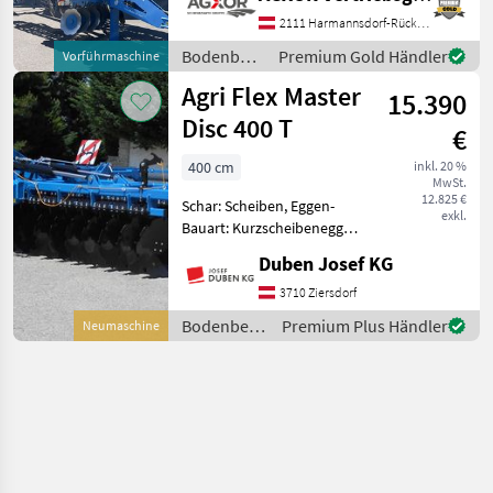
Klappvorrichtung,
Nachlaufeinrichtung,
2111 Harmannsdorf-Rückersdorf
Steinsicherung EDV 71805
Bodenbearbeitung
Premium Gold Händler
Vorführmaschine
Kurzscheibenegge - mit 5,
/ Lemken
Agri Flex Master
0m Arbeits
15.390
Disc 400 T
€
400 cm
inkl. 20 %
MwSt.
12.825 €
Schar: Scheiben, Eggen-
exkl.
Bauart: Kurzscheibenegge,
Beleuchtung,
Duben Josef KG
Klappvorrichtung,
Steinsicherung
3710 Ziersdorf
Kurzscheibenegge mit 4
Bodenbearbeitung
Premium Plus Händler
Neumaschine
Metern Arbeitsbreite,
/ Agri Flex
hydraulische Klappung, 32
gez