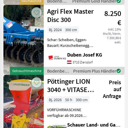
Bodenbearbeitung
Premium Gold Händler
Neumaschine
Scheibenegge Rubin 10/600
/ Lemken
Agri Flex Master
KUA - Aufsatteleinrichtung:
8.250
Trans
Disc 300
€
Bj. 2024
300 cm
inkl. 13%
MwSt./Verm.
7.300,88 €
Schar: Scheiben, Eggen-
exkl.
Bauart: Kurzscheibenegge,
Beleuchtung,
Duben Josef KG
Steinsicherung
Kurzscheibenegge mit 3
3710 Ziersdorf
Metern Arbeitsbreite, 24
Bodenbearbeitung
Premium Plus Händler
Gebrauchtmaschine
gezackten Scheiben mit 610
/ Agri Flex
Pöttinger LION
mm Durchmesser u
Preis
3040 + VITASEM
auf
Anfrage
M3000 DD
Bj. 2026
50 h
300 cm
VORFÜHRMASCHINE
verfügbar ab 09.2026
Kreiselegge Pöttinger LION
Schauer Land- und Gartentechnik GmbH
3040 - Schneidpacklerwalze