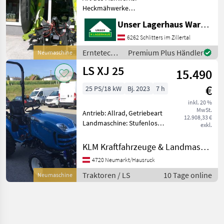
Heckmähwerke
Ausstellungsmodell -
Unser Lagerhaus Warenhandelsges.m.b.H.
Großflächenmähwerk für
Traktor-Heckanbau, Kat. III -
6262 Schlitters im Zillertal
Arbeitsbreite 8, 30 m (8, 10
Erntetechnik
Premium Plus Händler
Neumaschine
m) - Hauptrahmen
Grünland /
LS XJ 25
schwerpunk
15.490
Claas
€
25 PS/18 kW
Bj. 2023
7 h
inkl. 20 %
MwSt.
Antrieb: Allrad, Getriebeart
12.908,33 €
Landmaschine: Stufenloses
exkl.
Getriebe, Plattform: ohne
Kabine,
KLM Kraftfahrzeuge & Landmaschinen GmbH
Zapfwellendrehzahl: 540,
4720 Neumarkt/Hausruck
Höchstgeschwindigkeit in
km/h: 25 km/h, Oberlenker
Traktoren / LS
10 Tage online
Neumaschine
hinte