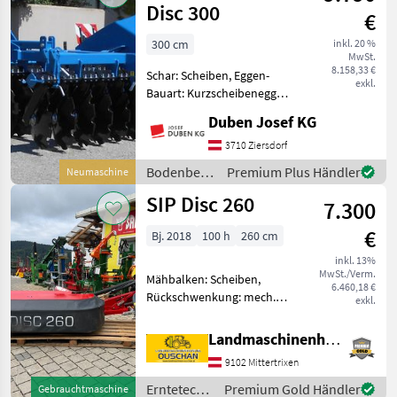
Disc 300
€
300 cm
inkl. 20 %
MwSt.
8.158,33 €
Schar: Scheiben, Eggen-
exkl.
Bauart: Kurzscheibenegge,
Beleuchtung,
Duben Josef KG
Steinsicherung
Kurzscheibenegge mit 3
3710 Ziersdorf
Metern Arbeitsbreite, 24
Bodenbearbeitung
Premium Plus Händler
Neumaschine
gezackten Scheiben mit 610
/ Agri Flex
SIP Disc 260
mm Durchmesser u
7.300
€
Bj. 2018
100 h
260 cm
inkl. 13%
MwSt./Verm.
Mähbalken: Scheiben,
6.460,18 €
Rückschwenkung: mech.
exkl.
Rückschwenkung, Art des
Mähwerks: Heckmähwerke,
Landmaschinenhandel Ouschan Anton
Schnitthöhenverstellung,
9102 Mittertrixen
Pendelbock,
Klingenschnellverschluss,
Erntetechnik
Premium Gold Händler
Gebrauchtmaschine