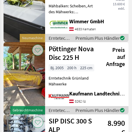
3m (Mähwerk)
13.600 €
Mähbalken: Scheiben, Art
exkl.
des Mähwerks:
Frontmähwerke,
Wimmer GmbH
Schnitthöhenverstellung
Das Claas Frontmähwerk
4633 Kematen
Disco 3200 F ist eine
Erntetechnik
Premium Plus Händler
Neumaschine
exzellente Wahl für
Grünland /
Pöttinger Nova
Landwirte, die höchste E
Preis
Claas
Disc 225 H
auf
Anfrage
Bj. 2005
200 h
225 cm
Erntetechnik Grünland
Mähwerke
Kaufmann Landtechnik GmbH
8262 Ilz
Erntetechnik
Premium Plus Händler
Gebrauchtmaschine
Grünland /
SIP DISC 300 S
8.990
Pöttinger
ALP