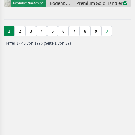
- mit 5m Arbeitsbreite - mit
Bodenbearbeitung
Premium Gold Händler
Gebrauchtmaschine
hydraulischer Klappung -
/ Lemken
mit
1
2
3
4
5
6
7
8
9
Treffer
1
-
48
von
1776
(Seite 1 von 37)