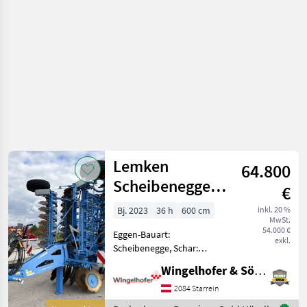
der Maschine:
Lemken
64.800
Scheibenegge
€
Rubin 10/600
Bj. 2023
36 h
600 cm
inkl. 20 %
MwSt.
KUA
54.000 €
Eggen-Bauart:
exkl.
Scheibenegge, Schar:
Scheiben, Fahrwerk,
Wingelhofer & Söhne GmbH
Steinsicherung,
Klappvorrichtung,
2084 Starrein
Beleuchtung - Lemken