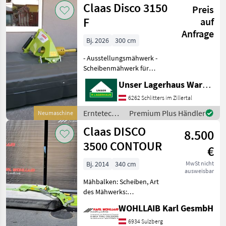
Claas Disco 3150
300 cm Arbeitsb
Preis
SIP
F
auf
Anfrage
Bj. 2026
300 cm
- Ausstellungsmähwerk -
Scheibenmähwerk für
Frontanbau - Arbeitsbreite
Unser Lagerhaus Warenhandelsges.m.b.H.
3, 00 m -
Niedrigdrehzahlkonzept
6262 Schlitters im Zillertal
mit Drehzahlreduzierung
Erntetechnik
Premium Plus Händler
Neumaschine
auf 850 U/min MAX CUT
Grünland /
Claas DISCO
Mähbalken:
8.500
Claas
3500 CONTOUR
€
Bj. 2014
340 cm
MwSt nicht
ausweisbar
Mähbalken: Scheiben, Art
des Mähwerks:
Heckmähwerke,
WOHLLAIB Karl GesmbH
Hochstellung,
Außenschutz, Klingenbox
6934 Sulzberg