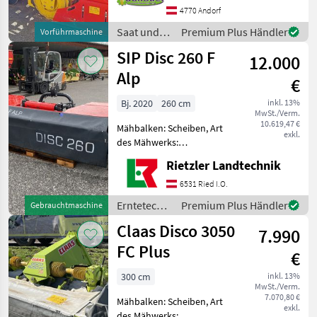
550-3000/beschichtet -
4770 Andorf
Anbausatz zu Vitasem -
Saat und
Premium Plus Händler
Vorführmaschine
Beleuchtung LION - hydr
Pflege /
SIP Disc 260 F
12.000
Pöttinger
Alp
€
Bj. 2020
260 cm
inkl. 13%
MwSt./Verm.
10.619,47 €
Mähbalken: Scheiben, Art
exkl.
des Mähwerks:
Frontmähwerke,
Rietzler Landtechnik
Pendelbock,
Klingenschnellverschluss,
6531 Ried I.O.
Anfahrtssicherung,
Erntetechnik
Premium Plus Händler
Gebrauchtmaschine
Klingenbox Mit Gelenkwelle
Grünland /
Claas Disco 3050
Passend für Reform Metrac
7.990
SIP
Opti
FC Plus
€
300 cm
inkl. 13%
MwSt./Verm.
7.070,80 €
Mähbalken: Scheiben, Art
exkl.
des Mähwerks: