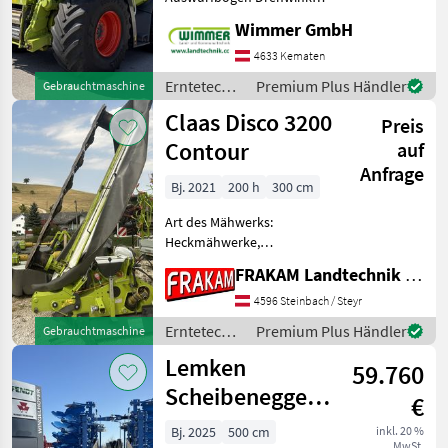
(Grad): 210, Motor Bauart:
Forsttechnik
18
Wimmer GmbH
Reihenmotor, Beleuchtung,
Kabine, Klimaanlage,
4633 Kematen
Kommunaltechnik
12
Komfortsitz,
Erntetechnik
Premium Plus Händler
Gebrauchtmaschine
Metalldetektor,
Ackerbau /
PKW / LKW / Moped
11
Claas Disco 3200
Einweisersitz, Rückfahrk
Preis
Claas
Contour
auf
Alle 9
anzeigen
Anfrage
Bj. 2021
200 h
300 cm
MARKTPLATZ
Art des Mähwerks:
Heckmähwerke,
Marktplatz
Händlerangebote
Kleinanzeigen
Mähbalken: Scheiben,
FRAKAM Landtechnik GmbH
Anfahrtssicherung,
Klingenschnellverschluss,
4596 Steinbach / Steyr
Hochstellung, Mech. / hydr.
Erntetechnik
Premium Plus Händler
Gebrauchtmaschine
Mähholmentlastung,
Grünland /
Lemken
Abstellstützen -Sofort ein
59.760
Claas
Scheibenegge
€
Rubin 10 TF 500
Bj. 2025
500 cm
inkl. 20 %
MwSt.