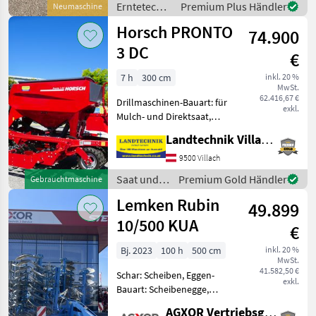
Erntetechnik
Premium Plus Händler
Neumaschine
Grünland /
Horsch PRONTO
74.900
Pöttinger
3 DC
€
7 h
300 cm
inkl. 20 %
MwSt.
62.416,67 €
Drillmaschinen-Bauart: für
exkl.
Mulch- und Direktsaat,
Beleuchtung,
Landtechnik Villach GmbH
Zweischeibenschare,
Extrastriegel,
9500 Villach
Fahrgassenschaltung,
Saat und
Premium Gold Händler
Gebrauchtmaschine
Fahrwerk, hydr.
Pflege /
Lemken Rubin
Schardruckverstellung,
49.899
Horsch
Zwischenreifen
10/500 KUA
€
Bj. 2023
100 h
500 cm
inkl. 20 %
MwSt.
41.582,50 €
Schar: Scheiben, Eggen-
exkl.
Bauart: Scheibenegge,
Beleuchtung, Fahrwerk,
AGXOR Vertriebsgesellschaft Ost GmbH