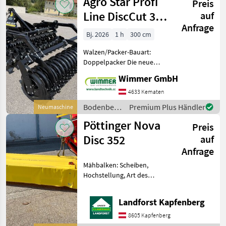
Agro Star Profi
Preis
Claas
Line DiscCut 300
auf
Anfrage
- Messerwalze
Bj. 2026
1 h
300 cm
3m
Walzen/Packer-Bauart:
Doppelpacker Die neue
AGRO STAR PROFI LINE Disc
Wimmer GmbH
Cut 300 ist die ideale
Lösung für eine effiziente
4633 Kematen
Stoppel- und
Bodenbearbeitung
Premium Plus Händler
Neumaschine
Brachenbearbeitung. Dank
/ Agro Star
Pöttinger Nova
ihrer r
Preis
Disc 352
auf
Anfrage
Mähbalken: Scheiben,
Hochstellung, Art des
Mähwerks: Heckmähwerke -
Gelenkwelle - Drehrichtung
Landforst Kapfenberg
aller Mähscheiben zur Mitte
- Unterlenkerbolzen Kat. 2 -
8605 Kapfenberg
Antriebsdrehzah