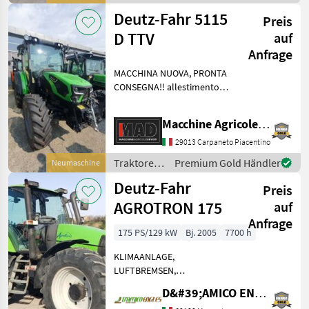
/ Deutz
Deutz-Fahr 5115
Preis
Fahr
D TTV
auf
Anfrage
MACCHINA NUOVA, PRONTA
CONSEGNA!! allestimento
full optional, cambio a
variazione continua, I-
Macchine Agricole Devoti Srl
MONITOR , distributori
elettroidraulici, ponte
29013 Carpaneto Piacentino
sospeso a bracci indipen
Traktoren
Premium Gold Händler
Neumaschine
/ Deutz
Deutz-Fahr
Preis
Fahr
AGROTRON 175
auf
Anfrage
175 PS/129 kW
Bj. 2005
7700 h
KLIMAANLAGE,
LUFTBREMSEN,
GEWICHTSBLÖCKE,
D&#39;AMICO ENGLES SRL
VORDERKOTFLÜGEL,