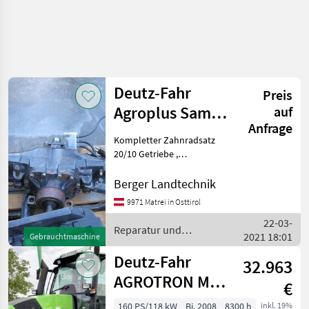
Deutz-Fahr
Preis
Agroplus Same
auf
Anfrage
Dorado
Kompletter Zahnradsatz
20/10 Getriebe ,
Achstrichter links und
rechts , Hydraulikpumpe,
Berger Landtechnik
Lenkhydraulikpumpe,
9971 Matrei in Osttirol
Lenkzylinder, Spurstangen ,
22-03-
Unterlenker links und
Reparatur und
2021 18:01
rechts mit
Gebrauchtmaschine
Ersatzteile / Deutz Fahr
Deutz-Fahr
32.963
AGROTRON M
€
620
160 PS/118 kW
Bj. 2008
8300 h
inkl. 19%