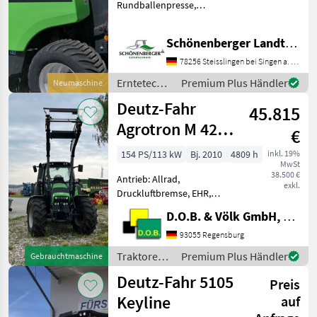
Rundballenpresse,
Varimaster 760 Opticut 14
Baujahr 2022/Modelljahr
Schönenberger Landtechnik OHG
2022 Bereifung 500/45x22.5
2-Leitungs-
78256 Steisslingen bei Singen a. Htwl.
Druckluftbremsanlage
Erntetechnik
Premium Plus Händler
Neumaschine
Netzbindung Termi
Grünland /
Deutz-Fahr
45.815
Deutz Fahr
Agrotron M 420
€
mit FL
154 PS/113 kW
Bj. 2010
4809 h
inkl. 19%
MwSt
38.500 €
Antrieb: Allrad,
exkl.
Druckluftbremse, EHR,
Frontladerkonsole,
D.O.B. & Völk GmbH, Filiale Regensburg
Frontlader,
Höchstgeschwindigkeit in
93055 Regensburg
km/h: 40 km/h, Luftsitz,
Traktoren /
Premium Plus Händler
Gebrauchtmaschine
Plattform: Kabine,
Deutz Fahr
Deutz-Fahr 5105
Fronthydraulik -
Preis
Oberlenker vorne
Keyline
auf