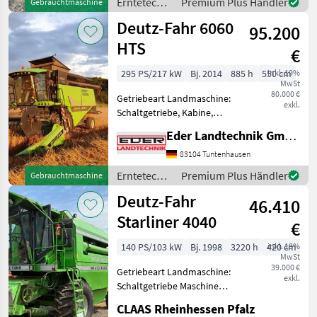
Erntetechnik
Premium Plus Händler
Gebrauchtmaschine
Grünland /
Deutz-Fahr 6060
95.200
Deutz Fahr
HTS
€
295 PS/217 kW
Bj. 2014
885 h
550 cm
inkl. 19%
MwSt
80.000 €
Getriebeart Landmaschine:
exkl.
Schaltgetriebe, Kabine,
Klimaanlage, Schneidwerk
Eder Landtechnik GmbH
Verkauf im Kundenauftrag
Direktkontakt Lukas
83104 Tuntenhausen
Kratzmaier:
Erntetechnik
Premium Plus Händler
Gebrauchtmaschine
0.1.7.1.7.5.1.7.7.6.2 Deutz-
Ackerbau /
Deutz-Fahr
Dresche
46.410
Deutz Fahr
Starliner 4040
€
140 PS/103 kW
Bj. 1998
3220 h
420 cm
inkl. 19%
MwSt
39.000 €
Getriebeart Landmaschine:
exkl.
Schaltgetriebe Maschine
befindet sich in einem
CLAAS Rheinhessen Pfalz
guten Zustand und ist