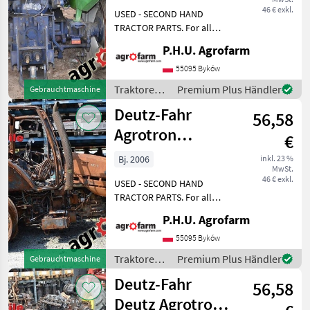
ersatzteile,
46 € exkl.
USED - SECOND HAND
pieces
TRACTOR PARTS. For all
parts call us or send
P.H.U. Agrofarm
message by e-mail either
whatsapp. TRAKTOR -
55095 Byków
SCHLEPPER ERSATZTEILE.
Traktoren /
Premium Plus Händler
Gebrauchtmaschine
Bei weiteren fragen
Deutz Fahr
Deutz-Fahr
kontaktieren
56,58
Agrotron
€
Profiline 180.7
Bj. 2006
inkl. 23 %
MwSt.
165.7 parts,
46 € exkl.
USED - SECOND HAND
ersatzteil
TRACTOR PARTS. For all
parts call us or send
P.H.U. Agrofarm
message by e-mail either
whatsapp. TRAKTOR -
55095 Byków
SCHLEPPER ERSATZTEILE.
Traktoren /
Premium Plus Händler
Gebrauchtmaschine
Bei weiteren fragen
Deutz Fahr
Deutz-Fahr
kontaktieren
56,58
Deutz Agrotron