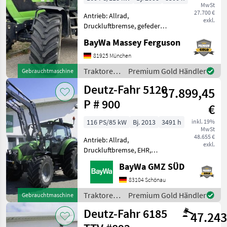
MwSt
27.700 €
Antrieb: Allrad,
exkl.
Druckluftbremse, gefederte
Vorderachse, Luftsitz,
BayWa Massey Ferguson
Fronthydraulik DEUTZ-
FAHR AGROTRON M620-
81925 München
160PS - BJ 2008- 8.300 Std. -
Traktoren
Premium Gold Händler
Gebrauchtmaschine
6 Gänge 4 Lastschaltstufen
/ Deutz
Deutz-Fahr 5120
- Be
57.899,45
Fahr
P # 900
€
116 PS/85 kW
Bj. 2013
3491 h
inkl. 19%
MwSt
48.655 €
Antrieb: Allrad,
exkl.
Druckluftbremse, EHR,
Frontlader, Frontzapfwelle,
BayWa GMZ SÜD
gefederte Vorderachse,
Höchstgeschwindigkeit in
83104 Schönau
km/h: 50 km/h, Luftsitz,
Traktoren
Premium Gold Händler
Gebrauchtmaschine
Zapfwellendrehzahl:
/ Deutz
Deutz-Fahr 6185
540/750/1000,
47.243
Fahr