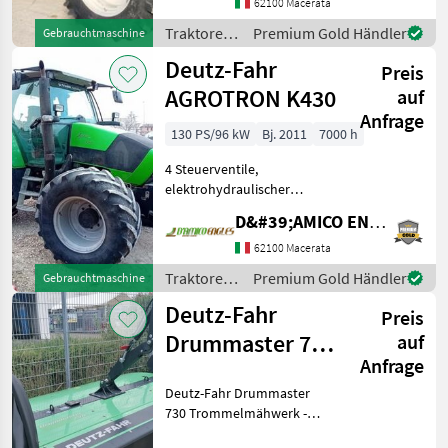
LUFTGEFEDERTER
62100 Macerata
FAHRERSITZ UND
Traktoren
Premium Gold Händler
Gebrauchtmaschine
BEIFARRSITZ, 4
/ Deutz
Deutz-Fahr
BREMSZYLINDER SCHÖN!
Preis
Fahr
Traktoren Standard
AGROTRON K430
auf
Traktoren
Anfrage
130 PS/96 kW
Bj. 2011
7000 h
4 Steuerventile,
elektrohydraulischer
Rückwärtsgang, 4 schmale
D&#39;AMICO ENGLES SRL
Reifen, Lastschaltgetriebe
SCHÖN! Traktoren Standard
62100 Macerata
Traktoren
Traktoren
Premium Gold Händler
Gebrauchtmaschine
/ Deutz
Deutz-Fahr
Preis
Fahr
Drummaster 730
auf
Anfrage
Mähwerk
Deutz-Fahr Drummaster
Heckanbau
730 Trommelmähwerk -
betriebsbereit - DM 730: