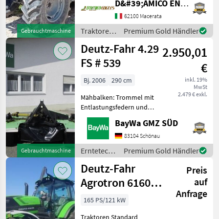
D&#39;AMICO ENGLES SRL
Dreipunktanbau,
elektrohydraulisches
62100 Macerata
Wendegetriebe, Hi-Lo 30+30
Traktoren
Premium Gold Händler
Gebrauchtmaschine
mit Untersetzungsgetriebe,
/ Deutz
Deutz-Fahr 4.29
Frontkraftheber
2.950,01
Fahr
FS # 539
€
Bj. 2006
290 cm
inkl. 19%
MwSt
2.479 € exkl.
Mähbalken: Trommel mit
Entlastungsfedern und
Gelenkwelle Erntetechnik
BayWa GMZ SÜD
Grünland Mähwerke
83104 Schönau
Erntetechnik
Premium Gold Händler
Gebrauchtmaschine
Grünland /
Deutz-Fahr
Preis
Deutz Fahr
Agrotron 6160
auf
Anfrage
RC Shift
165 PS/121 kW
Traktoren Standard