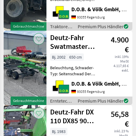
gefederte Vorderachse,
D.O.B. & Völk GmbH, Filiale Regensburg
Höchstgeschwindigkeit in
km/h: 40 km/h, Luftsitz,
93055 Regensburg
Plattform: Kabine,
Traktoren /
Premium Plus Händler
Gebrauchtmaschine
Fronthydraulik Sprechen
Deutz Fahr
Deutz-Fahr
Sie uns für weite
4.900
Swatmaster
€
6531
Bj. 2002
650 cm
inkl. 19%
MwSt
4.117,65 €
Beleuchtung, Schwader-
exkl.
Typ: Seitenschwad Der
Deutz-Fahr Swatmaster
D.O.B. & Völk GmbH, Filiale Regensburg
6531 aus dem Jahr 2002 ist
ein bewährter
93055 Regensburg
Doppelkreiselschwader für
Erntetechnik
Premium Plus Händler
Gebrauchtmaschine
den professionellen Einsatz
Grünland /
Deutz-Fahr DX
in de
56,58
Deutz Fahr
110 DX85 90
€
parts,
Bj. 1983
inkl. 23 %
MwSt.