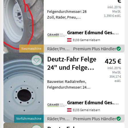
€
inkl. 20 %
Felgendurchmesser: 28
MwSt.
1.390 € exkl.
Zoll, Räder, Pneu,
Doppelräder Zubehör,
Pflegeräder, Felgen,
Gramer Edmund Ges.m.b.H.
Sonstiges NEUE
Verstellfelge W14x28 Preis
3133 Gemeinlebarn
für 2 Stück! Lochkreis
Räder/Pneu/Felgen
Premium Plus Händler
Neumaschine
8x205mm, Innenloch 140
/ Deutz
Deutz-Fahr Felge
425 €
Fahr
24" und Felge
inkl. 20 %
MwSt.
38"
354,17 €
exkl.
Bauweise: Radialreifen,
Felgendurchmesser: 24
Zoll, Räder, Pneu,
Doppelräder Zubehör,
Gramer Edmund Ges.m.b.H.
Pflegeräder, Felgen,
Sonstiges 2 Fixfelgen
3133 Gemeinlebarn
(W16x24, Lattenmaß außen
Räder/Pneu/Felgen
Premium Plus Händler
Vorführmaschine
240mm Teilkreis 1
/ Deutz