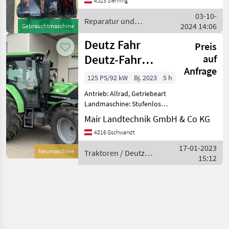
4523 Sierning
0.010.4425.0/30 Reparatur
03-10-
und Ersatzteile Traktor
Reparatur und
2024 14:06
Gebrauchtmaschine
Ersatzteile / Deutz Fahr
Deutz Fahr
Preis
Deutz-Fahr
auf
Anfrage
6125c TTV
125 PS/92 kW
Bj. 2023
5 h
Antrieb: Allrad, Getriebeart
Landmaschine: Stufenloses
Getriebe, Plattform: Kabine,
Mair Landtechnik GmbH & Co KG
Zapfwellendrehzahl:
4816 Gschwandt
540/750/1000,
Höchstgeschwindigkeit in
17-01-2023
Neumaschine
Traktoren / Deutz
km/h: 50 km/h, Aufladung:
15:12
Fahr
T