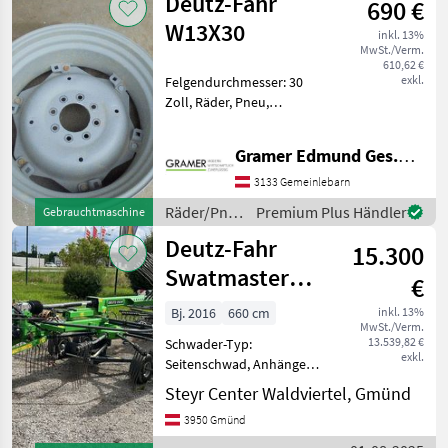
Deutz-Fahr
690 €
Fahr
W13X30
inkl. 13%
MwSt./Verm.
610,62 €
exkl.
Felgendurchmesser: 30
Zoll, Räder, Pneu,
Doppelräder Zubehör,
Pflegeräder, Felgen,
Gramer Edmund Ges.m.b.H.
Sonstiges 1 gebrauchte
Verstellfelge (bestehend
3133 Gemeinlebarn
aus Felgenstern
Räder/Pneu/Felgen
Premium Plus Händler
Gebrauchtmaschine
0.157.5551.0/20 und Felg
/ Deutz
Deutz-Fahr
15.300
Fahr
Swatmaster
€
7132 Evo
Bj. 2016
660 cm
inkl. 13%
MwSt./Verm.
13.539,82 €
Schwader-Typ:
exkl.
Seitenschwad, Anhänge
Schwader, Beleuchtung,
Steyr Center Waldviertel, Gmünd
Lenkachse,
3950 Gmünd
Nachlaufeinrichtung,
Tandemachse Der Deutz-