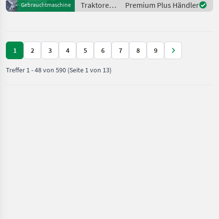
SCHLEPPER ERSATZTEILE.
Traktoren /
Premium Plus Händler
Gebrauchtmaschine
Bei weiteren fragen
Deutz Fahr
kontaktieren
1
2
3
4
5
6
7
8
9
Treffer
1
-
48
von
590
(Seite 1 von 13)