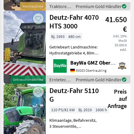
Achse mit
Traktoren
Premium Gold Händler
Neumaschine
Scheibenbremsen,
/ Deutz
Deutz-Fahr 4070
gefederte Kabine, 8-Zoll-
41.650
Fahr
Monitor, ISO
HTS 3000
€
Bj. 1993
480 cm
inkl. 19%
MwSt
35.000 €
Getriebeart Landmaschine:
exkl.
Hydrostatgetriebe 4, 80m
Schneidwerk + Wagen Diese
BayWa GMZ Obertraubling
Maschine steht an unserem
BayWa Standort in DE -
93083 Obertraubling
92637 Weiden.Gerne steht
Erntetechnik
Premium Gold Händler
Gebrauchtmaschine
Ihnen Herr Frit
Ackerbau /
Deutz-Fahr 5110
Preis
Deutz Fahr
G
auf
Anfrage
110 PS/81 kW
Bj. 2019
1606 h
Klimaanlage, Beifahrersitz,
3 Steuerventile,
hydraulischer