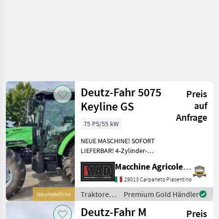
Deutz-Fahr 5075
Preis
Keyline GS
auf
Anfrage
75 PS/55 kW
NEUE MASCHINE! SOFORT
LIEFERBAR! 4-Zylinder-
Turbomotor, Stufe V – KEIN
Macchine Agricole Devoti Srl
AD-BLUE! Klimatisierte
Kabine, luftgefederter Sitz, 3
29013 Carpaneto Piacentino
Steuerventile,
Traktoren
Premium Gold Händler
Neumaschine
elektrohydraulisches Wend
/ Deutz
Deutz-Fahr M
Preis
Fahr