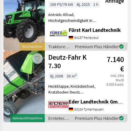
Anfrage
106 PS/78 kW
Bj. 2025
1 h
Antrieb: Allrad,
Höchstgeschwindigkeit in
km/h: 40 km/h, Luftsitz,
Fürst Karl Landtechnik
Plattform: Kabine,
Zapfwellendrehzahl:
94157 Perlesreut
540/540E Neues Modell
Traktoren /
Premium Plus Händler
Neumaschine
sofort verfügbar, Easy-Lift
Deutz Fahr
Deutz-Fahr K
Elektrohydr.
7.140
7.30
€
Bj. 2008
30 m³
inkl. 19%
MwSt
6.000 € exkl.
Heckklappe, Knickdeichsel,
Kratzboden Deutz
Ladewagen K 7.30 Mit 33
Eder Landtechnik GmbH
Messer Schneidwerk
hydraulischer Kratzboden
83104 Tuntenhausen
hydraulische Rückwand
Erntetechnik
Premium Plus Händler
Gebrauchtmaschine
elektrische Bedienung Pick
Grünland /
Up un
Deutz Fahr