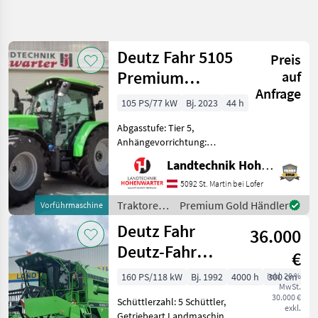
Suche
verfeinern
Deutz Fahr 5105
Preis
Kategorie
Land
Filter
2
Premium
auf
Anfrage
(20574)
590
105 PS/77 kW
Bj. 2023
44 h
AKTUELLER
Zurücksetzen
Ergebnisse
PFAD
anzeigen
Abgasstufe: Tier 5,
Deutz Fahr
Anhängevorrichtung:
Getriebe
automatisch, Antrieb:
Komplett
Landtechnik Hohenwarter GmbH
Allrad, Aufladung:
Passend
Turbolader mit
Fuer Deutz
5092 St. Martin bei Lofer
D 50
Ladeluftkühlung,
Traktoren
Premium Gold Händler
Vorführmaschine
Bolzengröße
/ Deutz
KATEGORIE
Deutz Fahr
Anhängevorrichtung (mm):
36.000
Fahr
WÄHLEN
38mm, Getriebeart La
Deutz-Fahr
€
Landtechnik
577
M35.78
160 PS/118 kW
Bj. 1992
4000 h
inkl. 20 %
300 cm
MwSt.
Hydromat
Sonstiges
5
30.000 €
Schüttlerzahl: 5 Schüttler,
exkl.
Getriebeart Landmaschine: