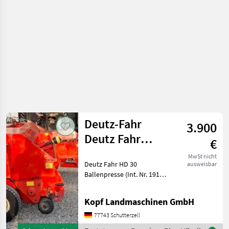
Deutz-Fahr
3.900
Deutz Fahr
€
Ballenpresse HD
MwSt nicht
Deutz Fahr HD 30
ausweisbar
30, 1,55m
Ballenpresse (Int. Nr. 19156)
Arbeitsbrei
Deutz Fahr Ballenpresse
Typ HD 30 Stützfuß,
Kopf Landmaschinen GmbH
mechanisch verstellbar
Stufenlose Ballenlänge, 0,
77743 Schutterzell
40m bis 1, 30m 15 t/h Lei