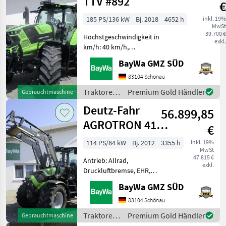
TTV #892
€
185 PS/136 kW
Bj. 2018
4652 h
inkl. 19%
MwSt
39.700 €
Höchstgeschwindigkeit in
exkl.
km/h: 40 km/h,
Druckluftbremse, EHR,
BayWa GMZ SÜD
Frontzapfwelle, gefederte
Vorderachse
83104 Schönau
Anhängevorrichtung:
Traktoren
Premium Gold Händler
Gebrauchtmaschine
automatisch |
/ Deutz
Deutz-Fahr
Frontkraftheber |
56.899,85
Fahr
Kugelkopfkupplung
AGROTRON 410
€
TTV #897
114 PS/84 kW
Bj. 2012
3355 h
inkl. 19%
MwSt
47.815 €
Antrieb: Allrad,
exkl.
Druckluftbremse, EHR,
Frontlader, gefederte
BayWa GMZ SÜD
Vorderachse,
Höchstgeschwindigkeit in
83104 Schönau
km/h: 40 km/h, Luftsitz
Traktoren
Premium Gold Händler
Gebrauchtmaschine
Deutz Agrotron 410 TTV,
/ Deutz