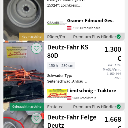
15X24": Lochkreis:
8x152mm, Innenloch
110mm; 420/85R24 mit
Gramer Edmund Ges.m.b.H.
Alliance Reifen, Preis für 2
Räder: € 2.290, - inkl. MwSt.
3133 Gemeinlebarn
und 2 Ringv
Räder/Pneu/Felgen
Premium Plus Händler
Neumaschine
/ Deutz
Deutz-Fahr KS
1.300
Fahr
80D
€
150 h
280 cm
inkl. 13%
MwSt./Verm.
1.150,44 €
Schwader-Typ:
exkl.
Seitenschwad, Anbau
Schwader Zum Verkauf
Lientschnig - Traktoren und Landmaschinentechnik
steht ein Kreiselschwader
der renommierten Marke
9601 Arnoldstein
Deutz-Fahr, Modell KS 80,
Erntetechnik
Premium Plus Händler
Gebrauchtmaschine
der mit einem
Grünland /
Deutz-Fahr Felge
Dreipunktanbau ausgest
1.668
Deutz Fahr
Deutz