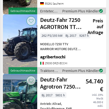
sofort einsatzbereit!!!
55291 Saulheim
Erntetechnik Ackerbau
Erntetechnik
Premium Plus Händler
Gebrauchtmaschine
Mähdrescher
Ackerbau /
Deutz-Fahr 7250
Preis
Deutz Fahr
AGROTRON TTV
auf
Anfrage
WARRIOR
262 PS/193 kW
Bj. 2017
9267 h
MODELLO 7250 TTV
WARRIOR MOTORE DEUTZ
TCD CILINDRATA 6.073 CC
agribertocchi
CILINDRI 6 POTENZA 262 CV
TRASMISSIONE A
25030 ORZIVECCHI
VARIAZIONE CONTINUA
Traktoren /
Premium Plus Händler
Gebrauchtmaschine
ANNO 2017 ORE LAVORATE
Deutz Fahr
Deutz-Fahr
9.267 PNEUMA
54.740
Agrotron 7250
€
TTV
Bj. 2017
5831 h
inkl. 19%
MwSt
46.000 €
Antrieb: Allrad,
exkl.
Druckluftbremse, EHR,