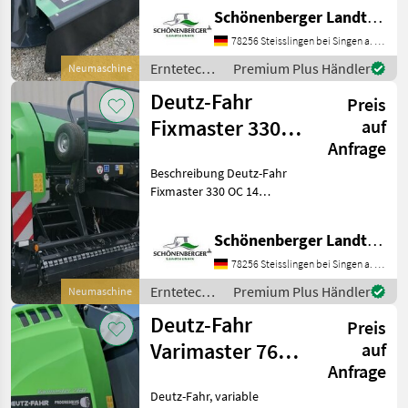
Heckmähwerk mit 3, 04 m
Schönenberger Landtechnik OHG
Schnittbreite, ideal für
mittelgroße bis große
78256 Steisslingen bei Singen a. Htwl.
Betriebe, auch an Hängen u
Erntetechnik
Premium Plus Händler
Neumaschine
Grünland /
Deutz-Fahr
Preis
Deutz Fahr
Fixmaster 330
auf
Anfrage
OC14
Beschreibung Deutz-Fahr
Fixmaster 330 OC 14
(=FB3130 Kuhn) Baujahr
und Modelljahr 2025 mit
Schönenberger Landtechnik OHG
Schneidwerk Opticut 14
Netzbindung, Bereifung
78256 Steisslingen bei Singen a. Htwl.
500/45x22, 5, mit
Erntetechnik
Premium Plus Händler
Neumaschine
Ballenrollb
Grünland /
Deutz-Fahr
Preis
Deutz Fahr
Varimaster 760
auf
Anfrage
OC14
Deutz-Fahr, variable