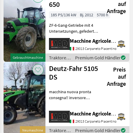
650
auf
Anfrage
185 PS/136 kW
Bj. 2012
5700 h
ZF-6-Gang-Getriebe mit 4
Untersetzungen, gefederte
Achse, Luftfedersitz,
Macchine Agricole Devoti Srl
Klimaanlage, 4 Verteiler,
Druckluftbremsen,
29013 Carpaneto Piacentino
Halterung und Zulassung
Traktoren
Premium Gold Händler
Gebrauchtmaschine
für Schneeschild Traktor
/ Deutz
Deutz-Fahr 5105
Preis
Fahr
DS
auf
Anfrage
macchina nuova pronta
consegna!! inversore
elettroidraulico, 3 rapporti
powershift, superiduttore, 3
Macchine Agricole Devoti Srl
distributori, cabina Cat. 4,
aria condizionata, sedile
29013 Carpaneto Piacentino
pneu
Traktoren
Premium Gold Händler
Neumaschine