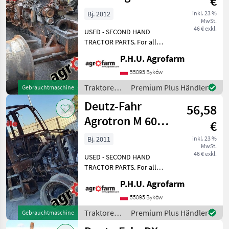
€
M600 M610
Bj. 2012
inkl. 23 %
MwSt.
parts,
46 € exkl.
USED - SECOND HAND
ersatzteile, pie
TRACTOR PARTS. For all
parts call us or send
P.H.U. Agrofarm
message by e-mail either
whatsapp. TRAKTOR -
55095 Byków
SCHLEPPER ERSATZTEILE.
Traktoren /
Premium Plus Händler
Gebrauchtmaschine
Bei weiteren fragen
Deutz Fahr
Deutz-Fahr
kontaktieren
56,58
Agrotron M 600
€
610 615 parts,
Bj. 2011
inkl. 23 %
MwSt.
ersatzteile,
46 € exkl.
USED - SECOND HAND
piece
TRACTOR PARTS. For all
parts call us or send
P.H.U. Agrofarm
message by e-mail either
whatsapp. TRAKTOR -
55095 Byków
SCHLEPPER ERSATZTEILE.
Traktoren /
Premium Plus Händler
Gebrauchtmaschine
Bei weiteren fragen
Deutz Fahr
kontaktieren