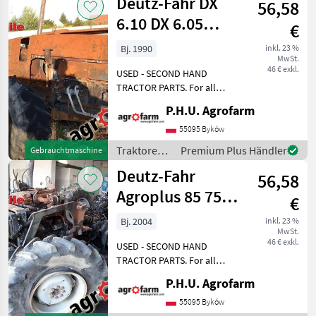
Deutz-Fahr DX
56,58
6.10 DX 6.05
€
parts,
Bj. 1990
inkl. 23 %
MwSt.
ersatzteile,
46 € exkl.
USED - SECOND HAND
pieces
TRACTOR PARTS. For all
parts call us or send
P.H.U. Agrofarm
message by e-mail either
whatsapp. TRAKTOR -
55095 Byków
SCHLEPPER ERSATZTEILE.
Traktoren /
Premium Plus Händler
Gebrauchtmaschine
Bei weiteren fragen
Deutz Fahr
Deutz-Fahr
kontaktieren
56,58
Agroplus 85 75
€
95 parts,
Bj. 2004
inkl. 23 %
MwSt.
ersatzteile,
46 € exkl.
USED - SECOND HAND
pieces
TRACTOR PARTS. For all
parts call us or send
P.H.U. Agrofarm
message by e-mail either
whatsapp. TRAKTOR -
55095 Byków