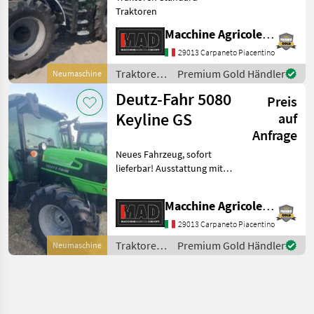
Traktoren
Macchine Agricole Devoti Srl
29013 Carpaneto Piacentino
Traktoren
Premium Gold Händler
Neumaschine
/ Deutz
Deutz-Fahr 5080
Preis
Fahr
Keyline GS
auf
Anfrage
Neues Fahrzeug, sofort
lieferbar! Ausstattung mit
elektrohydraulischem
Wendegetriebe,
Macchine Agricole Devoti Srl
elektrohydraulischem Hi-
Lo-Getriebe, Super-
29013 Carpaneto Piacentino
Untersetzungsgetriebe,
Traktoren
Premium Gold Händler
Neumaschine
Luftfedersitz
/ Deutz
Fahr