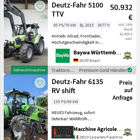
Deutz-Fahr 5100
Frontlader Mammut HLP
50.932
Fahr
150
TTV
€
95 PS/70 kW
Bj. 2015
3677 h
inkl. 19%
MwSt
42.800 €
Antrieb: Allrad, Frontlader,
exkl.
Höchstgeschwindigkeit in
km/h: 40 km/h Die
Baywa Württemberg
Maschine steht an unserem
BayWa Standort in DE-
89155 Erbach
89155 Erbach.Gerne steht
Traktoren
Premium Gold Händler
Gebrauchtmaschine
Ihnen Herr Straub unter
/ Deutz
Deutz-Fahr 6135
Preis
Fahr
RV shift
auf
Anfrage
135 PS/99 kW
NEUES Fahrzeug, sofort
lieferbar! WARRIOR-
Ausstattung, 4
Macchine Agricole Devoti Srl
elektrohydraulische
Steuergeräte, gefederte
29013 Carpaneto Piacentino