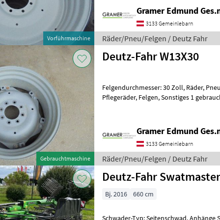
Gramer Edmund Ges.
3133 Gemeinlebarn
Räder/Pneu/Felgen / Deutz Fahr
Vorführmaschine
Deutz-Fahr W13X30
Felgendurchmesser: 30 Zoll, Räder, Pne
Pflegeräder, Felgen, Sonstiges 1 gebrauc
aus Felgenstern 0.157.5551.0/20 und Fel
Gramer Edmund Ges.
3133 Gemeinlebarn
Räder/Pneu/Felgen / Deutz Fahr
Gebrauchtmaschine
Deutz-Fahr Swatmaster
Bj. 2016
660 cm
Schwader-Typ: Seitenschwad, Anhänge 