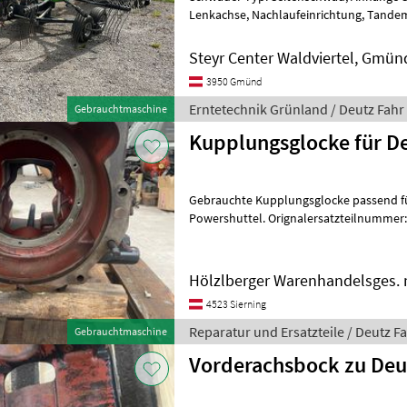
Lenkachse, Nachlaufeinrichtung, Tande
Schwader, Baujahr 2016, ist ein
Steyr Center Waldviertel, Gmün
3950 Gmünd
Erntetechnik Grünland / Deutz Fahr
Gebrauchtmaschine
Kupplungsglocke für De
Gebrauchte Kupplungsglocke passend für Agroplus 
Powershuttel. Orignalersatzteilnummer: 0.010.5259.0/80 Reparatur
und Ersatzteile Traktorenteile
Hölzlberger Warenhandelsges. m
4523 Sierning
Reparatur und Ersatzteile / Deutz F
Gebrauchtmaschine
Vorderachsbock zu Deu