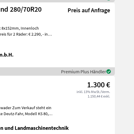
und 280/70R20
Preis auf Anfrage
2mm, Innenloch
m.b.H.
Premium Plus Händler
1.300 €
inkl. 13% MwSt./Verm.
1.150,44 € exkl.
wader Zum Verkauf steht ein
hr, Modell KS 80,
ren und Landmaschinentechnik