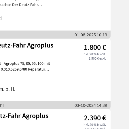
machse Der Deutz-Fahr
 leistungsfähiges lan
d
01-08-2025 10:13
utz-Fahr Agroplus
1.800 €
inkl. 20 % MwSt.
1.500 € exkl.
75, 85, 95, 100 mit
. b. H.
ahr
03-10-2024 14:39
tz-Fahr Agroplus
2.390 €
inkl. 20 % MwSt.
1.991,67 € exkl.