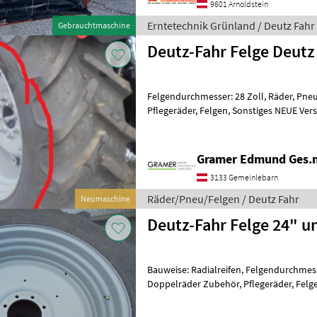
9601 Arnoldstein
Erntetechnik Grünland / Deutz Fahr
Gebrauchtmaschine
Deutz-Fahr Felge Deutz
Felgendurchmesser: 28 Zoll, Räder, Pne
Pflegeräder, Felgen, Sonstiges NEUE Verstellfelg
Stück! Lochkreis 8x205mm, Innenloc
Gramer Edmund Ges.
3133 Gemeinlebarn
Räder/Pneu/Felgen / Deutz Fahr
Neumaschine
Deutz-Fahr Felge 24" u
Bauweise: Radialreifen, Felgendurchmesse
Doppelräder Zubehör, Pflegeräder, Felge
(W16x24, Lattenmaß außen 240mm Teil