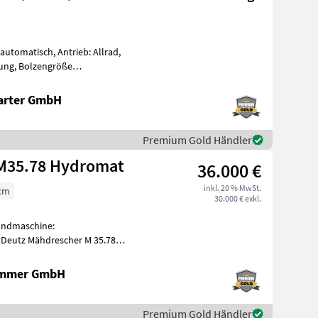
automatisch, Antrieb: Allrad,
lung, Bolzengröße
ebeart La
arter GmbH
Premium Gold Händler
Deutz Fahr Deutz-Fahr M35.78 Hydromat
36.000 €
inkl. 20 % MwSt.
cm
30.000 € exkl.
Landmaschine:
 Deutz Mähdrescher M 35.78
dromat - Motor 6 Zylinder Deutz 6, 1l - Hydro
ammer GmbH
Premium Gold Händler