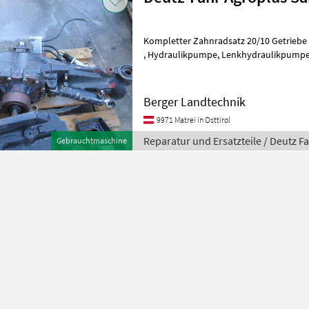
Kompletter Zahnradsatz 20/10 Getriebe ,
, Hydraulikpumpe, Lenkhydraulikpumpe, Lenkzylinder, Spurstange
Unterlenker links und rechts mit
Berger Landtechnik
9971 Matrei in Osttirol
Reparatur und Ersatzteile / Deutz F
Gebrauchtmaschine