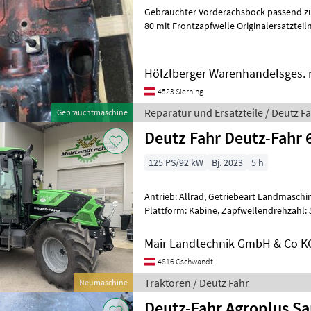
Gebrauchter Vorderachsbock passend zu 
80 mit Frontzapfwelle Originalersatzteilnummer : 0.010.4425.0/30
Reparatur und Ersatzteile Traktor
Hölzlberger Warenhandelsges. m
4523 Sierning
Reparatur und Ersatzteile / Deutz F
Gebrauchtmaschine
Deutz Fahr Deutz-Fahr 
125 PS/92 kW
Bj. 2023
5 h
Antrieb: Allrad, Getriebeart Landmaschin
Plattform: Kabine, Zapfwellendrehzahl: 
Höchstgeschwindigkeit in km/h: 50 km/h
Mair Landtechnik GmbH & Co K
4816 Gschwandt
Traktoren / Deutz Fahr
Neumaschine
Deutz-Fahr Agroplus S