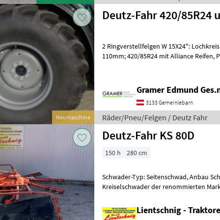
Deutz-Fahr 420/85R24 
2 Ringverstellfelgen W 15X24": Lochkreis: 8x15
110mm; 420/85R24 mit Alliance Reifen, Preis für 2 Räder: € 2.290, - inkl.
MwSt. und 2 Ringv
Gramer Edmund Ges.
3133 Gemeinlebarn
Räder/Pneu/Felgen / Deutz Fahr
Neumaschine
Deutz-Fahr KS 80D
150 h
280 cm
Schwader-Typ: Seitenschwad, Anbau Sch
Kreiselschwader der renommierten Marke Deutz-Fa
der mit einem Dreipunktanbau ausgest
Lientschnig - Trakto