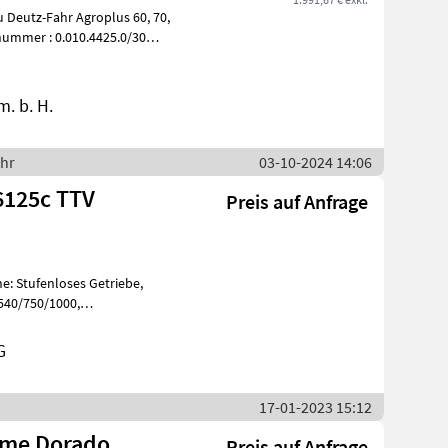
Deutz-Fahr Agroplus 60, 70,
. b. H.
ahr
03-10-2024 14:06
6125c TTV
Preis auf Anfrage
e: Stufenloses Getriebe,
540/750/1000,
, Aufladung: T
G
17-01-2023 15:12
ame Dorado
Preis auf Anfrage