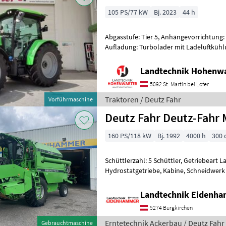
105 PS/77 kW
Bj. 2023
44 h
Abgasstufe: Tier 5, Anhängevorrichtung: 
Aufladung: Turbolader mit Ladeluftküh
Anhängevorrichtung (mm): 38mm, Getri
Landtechnik Hohenw
5092 St. Martin bei Lofer
Traktoren / Deutz Fahr
Vorführmaschine
160 PS/118 kW
Bj. 1992
4000 h
300 
Schüttlerzahl: 5 Schüttler, Getriebeart 
Hydrostatgetriebe, Kabine, Schneidwerk
Hy
Landtechnik Eidenh
5274 Burgkirchen
Erntetechnik Ackerbau / Deutz Fahr
Gebrauchtmaschine