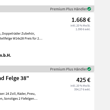
Premium Plus Händler
1.668 €
inkl. 20 % MwSt.
1.390 € exkl.
u, Doppelräder Zubehör,
e W14x28 Preis für 2
h 140
m.b.H.
Premium Plus Händler
nd Felge 38"
425 €
inkl. 20 % MwSt.
354,17 € exkl.
r: 24 Zoll, Räder, Pneu,
n, Sonstiges 2 Fixfelgen
kreis 1