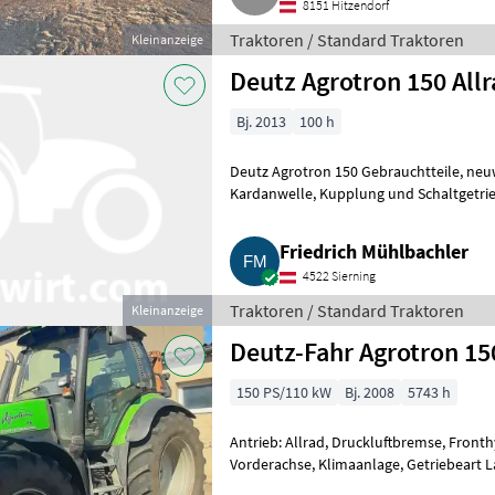
8151 Hitzendorf
Traktoren / Standard Traktoren
Kleinanzeige
Deutz Agrotron 150 All
Bj. 2013
100 h
Deutz Agrotron 150 Gebrauchtteile, neuwertig, Allradachse, Deutz 4-Zyl.-Motor,
Kardanwelle, Kupplung und Schaltgetriebe mit Hinterachse. Traktor wurde
nach Testversu
Friedrich Mühlbachler
4522 Sierning
Traktoren / Standard Traktoren
Kleinanzeige
Deutz-Fahr Agrotron 15
150 PS/110 kW
Bj. 2008
5743 h
Antrieb: Allrad, Druckluftbremse, Fronth
Vorderachse, Klimaanlage, Getriebeart 
Höchstgeschwindigkeit in