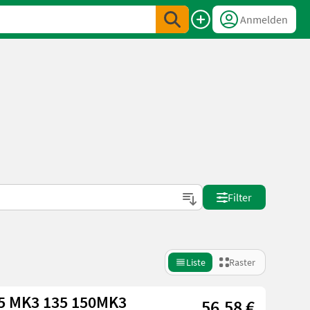
Anmelden
Filter
Liste
Raster
65 MK3 135 150MK3
56,58 €