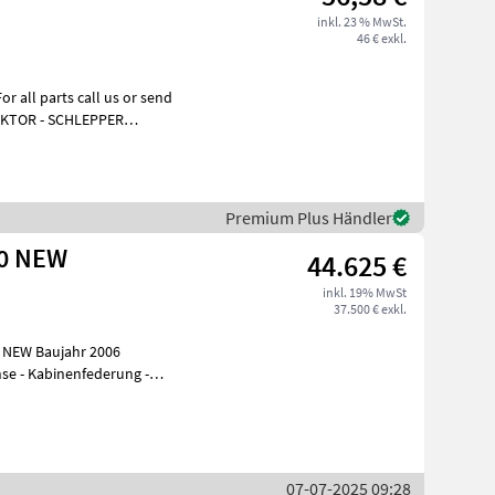
inkl. 23 % MwSt.
46 € exkl.
all parts call us or send
RAKTOR - SCHLEPPER
ktieren
Premium Plus Händler
50 NEW
44.625 €
inkl. 19% MwSt
37.500 € exkl.
0 NEW Baujahr 2006
rofi
07-07-2025 09:28