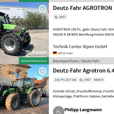
Deutz-Fahr AGROTRON 1
Bj. 2007
AGROTRON 150 P.L. gebr. Deutz Fahr Schlepper Bereifung vorne
540/65 R 28/80% Bereifung hinten 650/65 R 38/90% Profiline
Ausführung 4 elektrische Steuergeräte 
Technik Center Alpen GmbH
46519 Alpen
Baumaschinen / Deutz Fahr
Gebrauchtmaschine
Deutz-Fahr Agrotron 6.
145 PS/107 kW
Bj. 1997
8499 h
Antrieb: Allrad, Druckluftbremse, Fronth
Klimaanlage, Plattform: Kabine, Getrieb
EHR, Luftsitz, 4-Ra
Philipp Langmamn