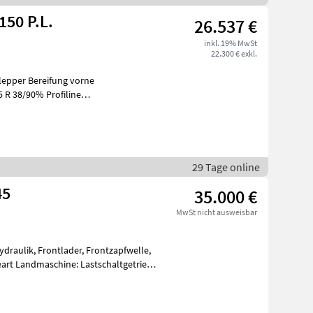
50 P.L.
26.537 €
inkl. 19% MwSt
22.300 € exkl.
mi
29 Tage online
45
35.000 €
MwSt nicht ausweisbar
ydraulik, Frontlader, Frontzapfwelle,
eart Landmaschine: Lastschaltgetriebe,