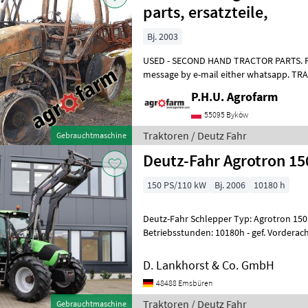
parts, ersatzteile,
Bj. 2003
USED - SECOND HAND TRACTOR PARTS. For 
message by e-mail either whatsapp. T
ERSATZTEILE. Bei weiteren fragen konta
P.H.U. Agrofarm
55095 Byków
Traktoren / Deutz Fahr
Gebrauchtmaschine
Deutz-Fahr Agrotron 1
150 PS/110 kW
Bj. 2006
10180 h
Deutz-Fahr Schlepper Typ: Agrotron 15
Betriebsstunden: 10180h - gef. Vorderachse - Kabinenfederung -
Frontgewicht - Frontlader (Stoll FZ 40 P
D. Lankhorst & Co. GmbH
48488 Emsbüren
Traktoren / Deutz Fahr
Gebrauchtmaschine