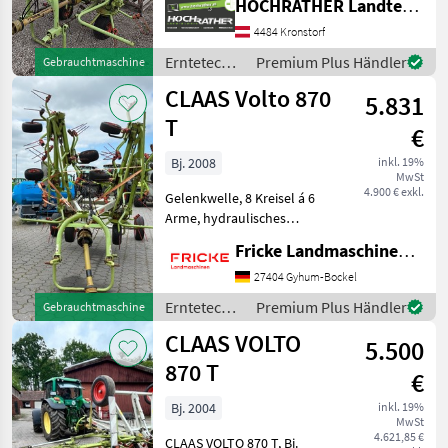
HOCHRATHER Landtechnik GmbH
Volto 870 H (Standort
Aschbach) Ausstattung: +
4484 Kronstorf
Gelenkwelle +
Erntetechnik
Premium Plus Händler
Gebrauchtmaschine
Dämpferstreben Wir
Grünland /
CLAAS Volto 870
nehmen uns gerne für Sie
5.831
Claas
T
€
Bj. 2008
inkl. 19%
MwSt
4.900 € exkl.
Gelenkwelle, 8 Kreisel á 6
Arme, hydraulisches
Fahrwerk, hydraulisch
Fricke Landmaschinen GmbH
Klappbar, Erntetechnik
Grünland Kreiselheuer
27404 Gyhum-Bockel
Erntetechnik
Premium Plus Händler
Gebrauchtmaschine
Grünland /
CLAAS VOLTO
5.500
Claas
870 T
€
Bj. 2004
inkl. 19%
MwSt
4.621,85 €
CLAAS VOLTO 870 T, Bj.