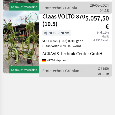
Stützfuß / -rad, Weitwinkel-
29-06-2024
Gebrauchtmaschine
Erntetechnik Grünland
Gelenkwelle
04:18
/ Claas
Claas VOLTO 870
5.057,50
(10.5)
€
Bj. 2008
870 cm
inkl. 19%
MwSt
4.250 € exkl.
VOLTO 870 (10.5) 0010 gebr.
Claas Volto 870 Heuwender
0020 Dreipunktanbau,
AGRAVIS Technik Center GmbH
Gelenkwelle, 0030
49716 Meppen
Eingangsdrehzahl 540
U/Min, 0040 hydraulisch
2 Tage
Gebrauchtmaschine
Erntetechnik Grünland /
klappbar, 0050 8 Kreisel, j
online
Claas