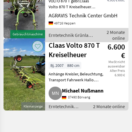
4.900 € exkl.
VOLTO 870 T gebr.Claas
Volto 870 T Kreiselheuer
hydr. Klappvorrichtung 8
AGRAVIS Technik Center GmbH
Kreisel Arme je Kreisel 6
49716 Meppen
Stück Arbeitsbreite 8, 70 m
Gelenkwelle Zulässige
2 Monate
Gebrauchtmaschine
Erntetechnik Grünland
Höchsgesch
online
/ Claas
Claas Volto 870 T
6.600
Kreiselheuer
€
MwSt nicht
Bj. 2007
880 cm
ausweisbar
Alter Preis
Anhänge Kreisler, Beleuchtung,
6.900 €
Transport Fahrwerk Hallo.
Verkaufe gut erhaltenen,
Michael Nußmann
zuverlässigen Kreiselheuer, der
die letzten 10 J. wenig im
87490 Börwang
Einsatz war, inkl. MwSt. a
Erntetechnik
2 Monate online
Kleinanzeige
Grünland /
Kreiselheuer