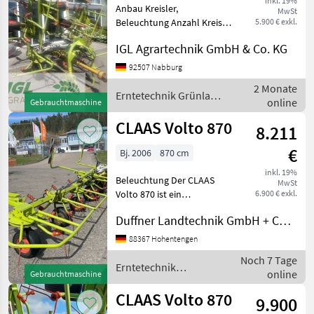
inkl. 19%
Anbau Kreisler,
MwSt
Beleuchtung Anzahl Kreisel:
5.900 € exkl.
8, integrierte
IGL Agrartechnik GmbH & Co. KG
Grenzstreueinrichtung,
Hydraulische Klappung
92507 Nabburg
________ Claas Volto 870
2 Monate
Kreiselzettwender mit 8
Erntetechnik Grünland
online
Gebrauchtmaschine
Kreiseln un
/ Claas
CLAAS Volto 870
8.211
€
Bj. 2006
870 cm
inkl. 19%
Beleuchtung Der CLAAS
MwSt
Volto 870 ist ein
6.900 € exkl.
Kreiselheuer aus dem Jahr
Duffner Landtechnik GmbH + Co KG
2006, der sich ideal für
professionelle
88367 Hohentengen
Futtererntearbeiten eignet.
Noch 7 Tage
Diese Gebrauchtmaschine
Erntetechnik
online
Gebrauchtmaschine
befinde
Grünland / Claas
CLAAS Volto 870
9.900