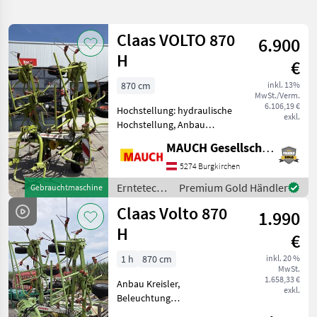
verfeinern
Claas VOLTO 870
6.900
Kategorie
Land
Filter
2
H
€
15
870 cm
inkl. 13%
AKTUELLER
Zurücksetzen
Ergebnisse
MwSt./Verm.
PFAD
6.106,19 €
anzeigen
Hochstellung: hydraulische
exkl.
Claas
Hochstellung, Anbau
Volto
Kreisler, Schutzbügel
870
MAUCH Gesellschaft m.b.H. & Co.KG
Ausstattung: - Gelenkwelle
- Schutzbügel - 8 Kreisel - 6
5274 Burgkirchen
KATEGORIE
Zinkenarme je Kreisel -
WÄHLEN
Erntetechnik
Premium Gold Händler
Gebrauchtmaschine
hydr. Klap
Grünland /
Claas Volto 870
Landtechnik
15
1.990
Claas
H
€
MARKTPLATZ
1 h
870 cm
inkl. 20 %
MwSt.
Marktplatz
Händlerangebote
Kleinanzeigen
1.658,33 €
Anbau Kreisler,
exkl.
Beleuchtung
Gebrauchtmaschine Claas