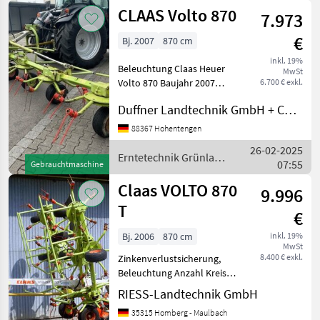
CLAAS Volto 870
7.973
€
Bj. 2007
870 cm
inkl. 19%
Beleuchtung Claas Heuer
MwSt
Volto 870 Baujahr 2007
6.700 € exkl.
Arbeitsbreite: 8, 70 m 8
Duffner Landtechnik GmbH + Co KG
Kreisel
Synchronaushebung
88367 Hohentengen
Erntetechnik Grünland
26-02-2025
Kreiselheuer
Erntetechnik Grünland
07:55
Gebrauchtmaschine
/ Claas
Claas VOLTO 870
9.996
T
€
Bj. 2006
870 cm
inkl. 19%
MwSt
8.400 € exkl.
Zinkenverlustsicherung,
Beleuchtung Anzahl Kreisel:
8, Gezogen, integrierte
RIESS-Landtechnik GmbH
Grenzstreueinrichtung,
35315 Homberg - Maulbach
Hydraulische Klappung,