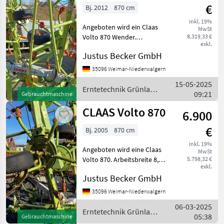
€
Bj. 2012
870 cm
inkl. 19%
Angeboten wird ein Claas
MwSt
Volto 870 Wender.
8.319,33 €
exkl.
Arbeitsbreite 8, 7m.
Justus Becker GmbH
Ausrüstung: - Baujahr 2012 -
9, 5mm Zinken
35096 Weimar-Niederwalgern
Erntetechnik Grünland
15-05-2025
Kreiselheuer
Erntetechnik Grünland
09:21
Gebrauchtmaschine
/ Claas
CLAAS Volto 870
6.900
€
Bj. 2005
870 cm
inkl. 19%
Angeboten wird eine Claas
MwSt
Volto 870. Arbeitsbreite 8,
5.798,32 €
exkl.
70m. Baujahr 2005.
Justus Becker GmbH
Ausrüstung: - 8 kreisel -
hydr. Randstreutuch -
35096 Weimar-Niederwalgern
Tastrad Weitere Maschinen
06-03-2025
finden sie auf
Erntetechnik Grünland
05:38
Gebrauchtmaschine
/ Claas