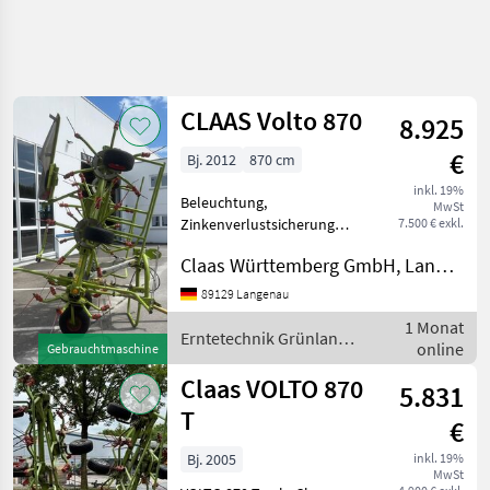
CLAAS Volto 870
8.925
€
Bj. 2012
870 cm
inkl. 19%
Beleuchtung,
MwSt
Zinkenverlustsicherung
7.500 € exkl.
Claas Volto 870 zu
Claas Württemberg GmbH, Langenau
verkaufen. Gerne können
Sie zu einer Besichtigung /
89129 Langenau
Probelauf vorbeikommen.
1 Monat
Ausstattung : mechanisches
Erntetechnik Grünland
online
Gebrauchtmaschine
Grenzst
/ Claas
Claas VOLTO 870
5.831
T
€
Bj. 2005
inkl. 19%
MwSt