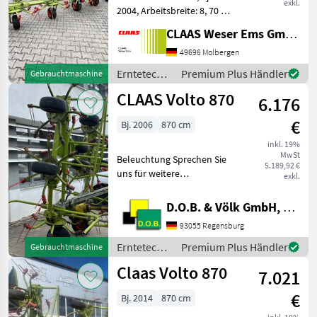
exkl.
2004, Arbeitsbreite: 8, 70 m,
8 Kreiselkörper,
CLAAS Weser Ems GmbH
Transportfahrwerk,
Gelenkwelle, Warntafeln/
49696 Molbergen
Beleuchtung.
Erntetechnik
Premium Plus Händler
Gebrauchtmaschine
Angebotspreis inkl. 19%
Grünland /
CLAAS Volto 870
MwSt. Der Stand
6.176
Claas
€
Bj. 2006
870 cm
inkl. 19%
MwSt
Beleuchtung Sprechen Sie
5.189,92 €
uns für weitere
exkl.
Informationen oder einen
Besichtigungstermin gerne
D.O.B. & Völk GmbH, Filiale Regensburg
an! Wir sprechen Deutsch!
93055 Regensburg
We speak English! Мы
говорим по-русски! Der P
Erntetechnik
Premium Plus Händler
Gebrauchtmaschine
Grünland /
Claas Volto 870
7.021
Claas
€
Bj. 2014
870 cm