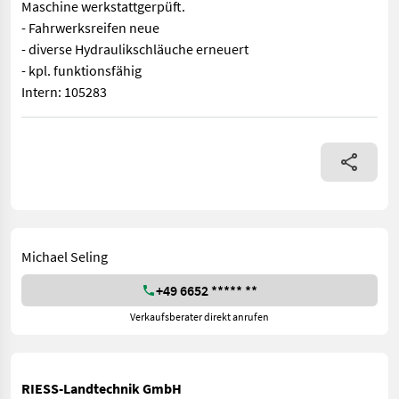
Maschine werkstattgerpüft.
- Fahrwerksreifen neue
- diverse Hydraulikschläuche erneuert
- kpl. funktionsfähig
Intern: 105283
Anzahl Kreisel: 8, Gezogen, integrierte Grenzstreueinrichtung,
Michael Seling
+49 6652 ***** **
Verkaufsberater direkt anrufen
RIESS-Landtechnik GmbH