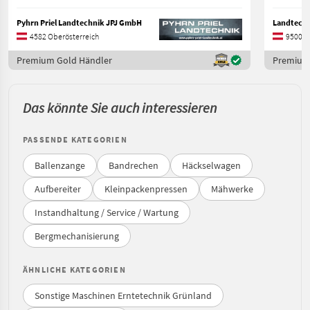
Pyhrn Priel Landtechnik JPJ GmbH
Landtechn
4582 Oberösterreich
9500 K
Premium Gold Händler
Premium
Das könnte Sie auch interessieren
PASSENDE KATEGORIEN
Ballenzange
Bandrechen
Häckselwagen
Aufbereiter
Kleinpackenpressen
Mähwerke
Instandhaltung / Service / Wartung
Bergmechanisierung
ÄHNLICHE KATEGORIEN
Sonstige Maschinen Erntetechnik Grünland