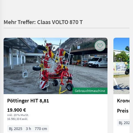
Mehr Treffer: Claas VOLTO 870 T
Gebrauchtmaschine
Pöttinger HIT 8,81
Krone 
19.900 €
Preis 
inkl. 20 % MwSt.
16.583,33 € exkl.
Bj. 2025
Bj. 2025
3 h
770 cm