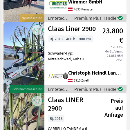
Wimmer GmbH
Zinkenverlustsicherung ✅
6, 2-10m Arbeitsbreite, 6-
4633 Kematen
Rad Fahrwerk,
Erntetechnik
Premium Plus Händler
Neumaschine
Neumaschine✅ Der neue
Grünland /
Claas Liner 2900
Claas LINER 2600-3100 Mitte
23.800
Claas
€
Bj. 2013
400 h
900 cm
inkl. 13%
MwSt./Verm.
Schwader-Typ:
21.061,95 €
Mittelschwad, Anbau
exkl.
Schwader, Beleuchtung,
Lenkachse,
Christoph Heindl Landtechnik GmbH, Waldviertel
Nachlaufeinrichtung,
3910 Zwettl
Zinkenverlustsicherung
Claas Mittelschwader 2
Erntetechnik
Premium Plus Händler
Gebrauchtmaschine
Kreisel Schwadtuch
Grünland /
Claas LINER
Schwadbreit
Preis
Claas
2900
auf
Anfrage
Bj. 2013
CARRELLO TANDEM a 6