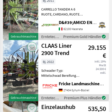
Bj. 2011
CARRELLO TANDEM A 6
RUOTE, CARDANO, RUOTE
MAGGIORATE BELLO!
D&#39;AMICO ENGLES SRL
Erntetechnik Grünland
Schwader
62100 Macerata
Erntetechnik
Premium Gold Händler
Gebrauchtmaschine
Grünland /
CLAAS Liner
29.155
Claas
2900 Trend
€
Bj. 2022
inkl. 19%
MwSt
24.500 €
Schwader-Typ:
exkl.
Mittelschwad Bereifung
380/55-17, Gelenkwelle, 4-
Fricke Landmaschinen GmbH
Rad Fahrwerk, mechanische
Kreiselhöhenverstellung,
27404 Gyhum-Bockel
hydraulisches Schwadtuch,
Erntetechnik
Premium Plus Händler
Gebrauchtmaschine
2-Kreisel a 14 Arme, Einz
Grünland /
Einzelaushub
535,50
Claas