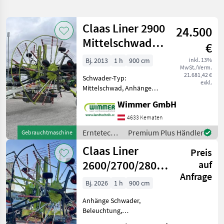
verfeinern
Claas Liner 2900
24.500
Kategorie
Land
Filter
2
Mittelschwader -
€
Gebrauchter
11
Bj. 2013
1 h
900 cm
inkl. 13%
AKTUELLER
Zurücksetzen
Ergebnisse
MwSt./Verm.
Schwader
PFAD
21.681,42 €
anzeigen
Schwader-Typ:
exkl.
Claas
Mittelschwad, Anhänge
Liner
Schwader, Beleuchtung ✅
2900
Wimmer GmbH
8, 2-9m Arbeitsbreite, 6-Rad
Fahrwerk, Neuwertiger
4633 Kematen
KATEGORIE
Zustand ✅
WÄHLEN
Erntetechnik
Premium Plus Händler
Gebrauchtmaschine
Außergewöhnlich gut
Grünland /
Claas Liner
erhaltener Claas LINER 2
Landtechnik
11
Preis
Claas
2600/2700/2800/2900/3100
auf
MARKTPLATZ
Anfrage
Mittelschwader
Bj. 2026
1 h
900 cm
Marktplatz
Händlerangebote
Kleinanzeigen
Anhänge Schwader,
Beleuchtung,
Nachlaufeinrichtung,