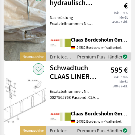
hydraulisch
€
CLAAS LINER
inkl. 19%
Nachrüstung
MwSt
2800,2900 B
450 € exkl.
Ersatzteilnummer: Nr.
0029174231 Passend: CLAAS
LINER 2800/2900 Original
Claas Bordesholm GmbH
verpackt Erntetechnik
Grünland Sonstige
24582 Bordesholm-Wattenbek
Maschinen Erntetechnik
Erntetechnik
Premium Plus Händler
Neumaschine
Grünland
Grünland /
Schwadtuch
595 €
Claas
CLAAS LINER
inkl. 19%
MwSt
2800,2900
500 € exkl.
Ersatzteilnummer: Nr.
Business/Trend
0027565763 Passend: CLAAS
LINER 2800/2900 Original
verpackt Erntetechnik
Claas Bordesholm GmbH
Grünland Sonstige
Maschinen Erntetechnik
24582 Bordesholm-Wattenbek
Grünland
Erntetechnik
Premium Plus Händler
Neumaschine