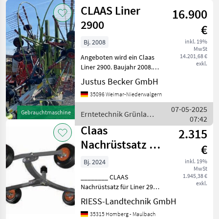
Grünland /
CLAAS Liner
16.900
Claas
2900
€
Bj. 2008
inkl. 19%
MwSt
14.201,68 €
Angeboten wird ein Claas
exkl.
Liner 2900. Baujahr 2008.
Ausrüstung: - 6
Justus Becker GmbH
Radfahrwerk -
35096 Weimar-Niederwalgern
hydraulischer Einzelaushub
- 50 km/h Erntetechnik
07-05-2025
Gebrauchtmaschine
Erntetechnik Grünland
Grünland Schwader
07:42
/ Claas
Claas
2.315
Nachrüstsatz 6-
€
Rad-Fahrwerk
Bj. 2024
inkl. 19%
MwSt
Liner 2900
1.945,38 €
________ CLAAS
exkl.
Nachrüstsatz für Liner 2900
00 0485 048 0 Ausrüstung
RIESS-Landtechnik GmbH
R03_0380 Beschreibung:
35315 Homberg - Maulbach
Erweiterung auf 6-Rad-