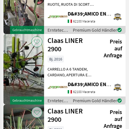
RUOTE, RUOTA DI SCORTA,
CARDANO, ANNO: 2013
D&#39;AMICO ENGLES SRL
Erntetechnik Grünland
Schwader
62100 Macerata
Erntetechnik
Premium Gold Händler
Gebrauchtmaschine
Grünland /
Claas LINER
Preis
Claas
2900
auf
Anfrage
Bj. 2016
CARRELLO A 6 TANDEM,
CARDANO, APERTURA E
CHIUSURA IDRAULICA
D&#39;AMICO ENGLES SRL
Erntetechnik Grünland
Schwader
62100 Macerata
Erntetechnik
Premium Gold Händler
Gebrauchtmaschine
Grünland /
Claas LINER
Preis
Claas
2900
auf
Anfrage