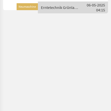
Fahrwerk Neu ab Lager
06-05-2025
Neumaschine
Erntetechnik Grünland
Lieferbar ! Mit 2x Tande
04:15
/ Claas