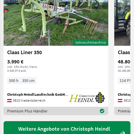
Gebrauchtmaschine
Claas Liner 350
Claas 
3.990 €
48.800
inkl. 13% MwSt./Verm.
inkl. 13% M
3.530,97 € exkl.
43.185,84 € 
500 h
350 cm
114 PS/
Christoph Heindl Landtechnik GmbH, Waldviertel
3910 Niederösterreich
3910 N
Premium Plus Händler
Premium 
Weitere Angebote von Christoph Heindl