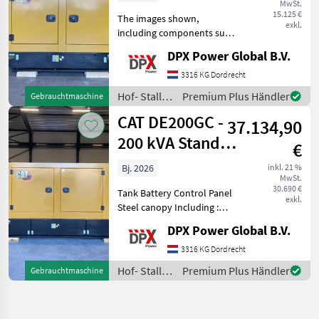
MwSt.
DPX-182
15.125 €
The images shown,
exkl.
including components such
as the control panel, circuit
DPX Power Global B.V.
breaker, coolant heater etc.
may differ from the actual
3316 KG Dordrecht
units that are available for
Hof- Stall-
Premium Plus Händler
Gebrauchtmaschine
sale.
und
CAT DE200GC -
37.134,90
Weidetechnik
/ CAT
200 kVA Stand-
€
by Generator -
Bj. 2026
inkl. 21 %
MwSt.
DPX-18211
30.690 €
Tank Battery Control Panel
exkl.
Steel canopy Including :
coolant heater and battery
DPX Power Global B.V.
charger Caterpillar
DE200GC Generator Set
3316 KG Dordrecht
specifically designed for
Hof- Stall-
Premium Plus Händler
Gebrauchtmaschine
stand-by duty. Hof
und
Weidetechnik
/ CAT