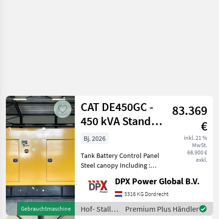
CAT DE450GC -
83.369
450 kVA Stand-
€
by Generator -
Bj. 2026
inkl. 21 %
MwSt.
DPX-18219
68.900 €
Tank Battery Control Panel
exkl.
Steel canopy Including :
coolant heater and battery
DPX Power Global B.V.
charger Including :
Caterpillar PL444 cellular
3316 KG Dordrecht
radio system Hof- Stall- und
Hof- Stall-
Premium Plus Händler
Gebrauchtmaschine
Weidetechn
und