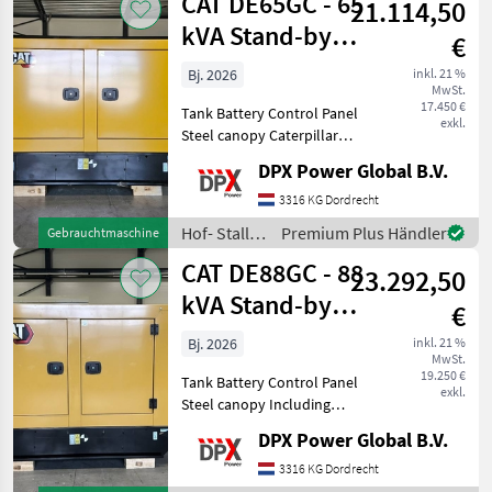
CAT DE65GC - 65
21.114,50
kVA Stand-by
€
Generator Set -
Bj. 2026
inkl. 21 %
MwSt.
DPX-182
17.450 €
Tank Battery Control Panel
exkl.
Steel canopy Caterpillar
DE65GC Generator Set
DPX Power Global B.V.
specifically designed for
stand-by duty. Hof- Stall-
3316 KG Dordrecht
und Weidetechnik
Hof- Stall-
Premium Plus Händler
Gebrauchtmaschine
Stromgeneratoren
und
CAT DE88GC - 88
23.292,50
Weidetechnik
/ CAT
kVA Stand-by
€
Generator Set -
Bj. 2026
inkl. 21 %
MwSt.
DPX-182
19.250 €
Tank Battery Control Panel
exkl.
Steel canopy Including
battery charger and
DPX Power Global B.V.
coolant heater Caterpillar
DE88GC Generator Set
3316 KG Dordrecht
specifically designed for