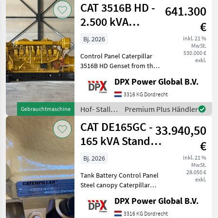
CAT 3516B HD -
641.300
Weidetechnik
/ CAT
2.500 kVA
€
Generator - DPX-
Bj. 2026
inkl. 21 %
MwSt.
18107
530.000 €
Control Panel Caterpillar
exkl.
3516B HD Genset from the
official CAT Rebuild
DPX Power Global B.V.
Program. Engine is
completely rebuild by CAT
3316 KG Dordrecht
or even unused/surplus. All
Hof- Stall-
Premium Plus Händler
Gebrauchtmaschine
other components are
und
CAT DE165GC -
33.940,50
Weidetechnik
/ CAT
165 kVA Stand-
€
by Generator -
Bj. 2026
inkl. 21 %
MwSt.
DPX-18210
28.050 €
Tank Battery Control Panel
exkl.
Steel canopy Caterpillar
DE165GC Generator Set
DPX Power Global B.V.
specifically designed for
stand-by duty. Hof- Stall-
3316 KG Dordrecht