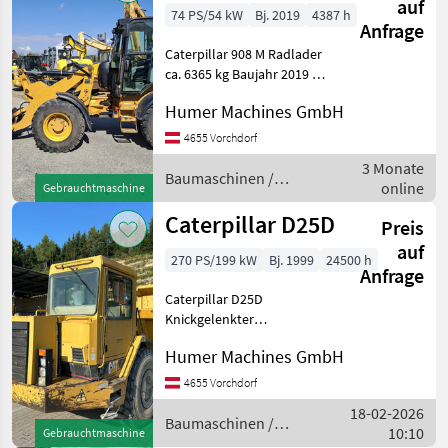
auf
74 PS/54 kW
Bj. 2019
4387 h
Anfrage
Caterpillar 908 M Radlader
ca. 6365 kg Baujahr 2019 Ca.
4387 Bstd. 4-Zylinder-3, 3-
Humer Machines GmbH
Liter - CAT C3.3 B DIT Motor
– 74 PS - Abgasstufe EU
4655 Vorchdorf
STUFE IIIB, oder EPA TIER 4
3 Monate
fi
Baumaschinen /
online
Gebrauchtmaschine
Caterpillar
Caterpillar D25D
Preis
auf
270 PS/199 kW
Bj. 1999
24500 h
Anfrage
Caterpillar D25D
Knickgelenkter
Muldenkipper 2achsig
Humer Machines GmbH
Baujahr 1999 Ca. 24895
Betriebsstunden 6-Zylinder
4655 Vorchdorf
10, 3 liter CAT - Motor 3306
18-02-2026
DI - 270PS 4x4
Baumaschinen /
10:10
Gebrauchtmaschine
Differentialsperren
Caterpillar