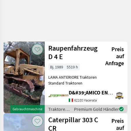
Raupenfahrzeug
Preis
D 4 E
auf
Anfrage
Bj. 1989
5519 h
LAMA ANTERIORE Traktoren
Standard Traktoren
D&#39;AMICO ENGLES SRL
62100 Macerata
Traktoren
Premium Gold Händler
Gebrauchtmaschine
/
Caterpillar 303 C
Preis
Caterpillar
CR
auf