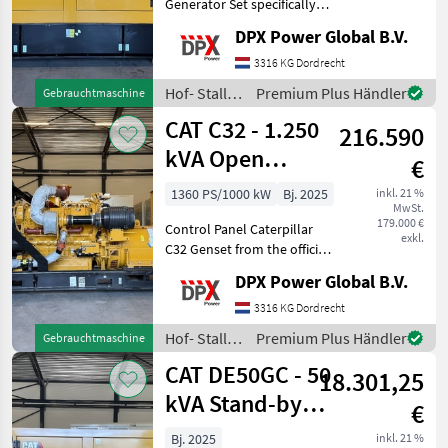
Generator Set specifically
designed for stand-by duty.
DPX Power Global B.V.
Tank Battery Control Panel
Steel canopy Including :
3316 KG Dordrecht
coolant heater and battery
Hof- Stall-
Premium Plus Händler
Gebrauchtmaschine
charger Hof
und
CAT C32 - 1.250
216.590
Weidetechnik
/ CAT
kVA Open
€
Generator - DPX-
1360 PS/1000 kW
Bj. 2025
inkl. 21 %
MwSt.
18108
179.000 €
Control Panel Caterpillar
exkl.
C32 Genset from the official
CAT Rebuild Programm.
DPX Power Global B.V.
Engine is completely
rebuild by CAT or even
3316 KG Dordrecht
unused/surplus. All other
Hof- Stall-
Premium Plus Händler
Gebrauchtmaschine
components are usu
und
CAT DE50GC - 50
18.301,25
Weidetechnik
/ CAT
kVA Stand-by
€
Generator Set -
Bj. 2025
inkl. 21 %