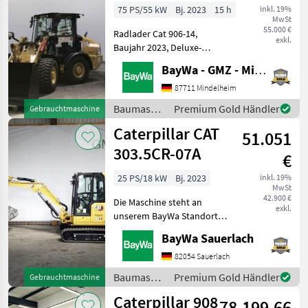
75 PS/55 kW
Bj. 2023
15 h
inkl. 19%
MwSt
55.000 €
Radlader Cat 906-14,
exkl.
Baujahr 2023, Deluxe-
Kabine, DAB Plus Radio inkl.
BayWa - GMZ - Mindelheim
Bluetooth und Mikrofon,
beheizbare, elektrisch
87711 Mindelheim
einstellbare Außenspiegel,
Baumaschinen
Premium Gold Händler
Gebrauchtmaschine
Schaufel GP 0, 95m³, mit M
/
Caterpillar CAT
51.051
Caterpillar
303.5CR-07A
€
25 PS/18 kW
Bj. 2023
inkl. 19%
MwSt
42.900 €
Die Maschine steht an
exkl.
unserem BayWa Standort in
DE-89155 Erbach.Gerne
BayWa Sauerlach
steht Ihnen Herr Straub
unter Tel.: 07305 173 52 für
82054 Sauerlach
Ihre Anfrage zur
Baumaschinen
Premium Gold Händler
Gebrauchtmaschine
Verfügung!CAT 303.5CR-07A
/
Caterpillar 908
78.199,66
Caterpillar