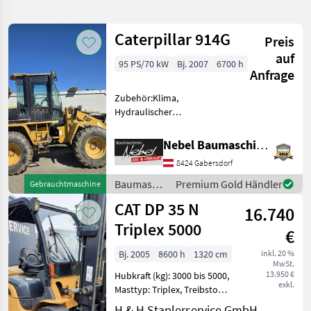
verfeinern
Caterpillar 914G
Preis
Kategorie
Land
Filter
2
auf
95 PS/70 kW
Bj. 2007
6700 h
Anfrage
586
AKTUELLER
Zurücksetzen
Ergebnisse
Zubehör:Klima,
PFAD
anzeigen
Hydraulischer
Caterpillar
Schnellwechsler, 1Schaufel
Rocla
Baumaschinen Radlader
Nebel Baumaschinen
KATEGORIE
8424 Gabersdorf
WÄHLEN
Baumaschinen
Premium Gold Händler
Gebrauchtmaschine
Landtechnik
306
/
CAT DP 35 N
16.740
Caterpillar
Triplex 5000
Bautechnik
254
€
Bj. 2005
8600 h
1320 cm
inkl. 20 %
Kommunaltechnik
14
MwSt.
13.950 €
Hubkraft (kg): 3000 bis 5000,
exkl.
Forsttechnik
9
Masttyp: Triplex, Treibstoff:
Diesel Bauart: Frontstapler
H & H Staplerservice GmbH