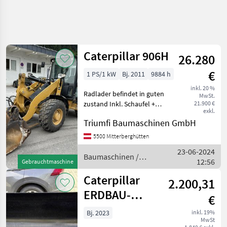
Caterpillar 906H
26.280
€
1 PS/1 kW
Bj. 2011
9884 h
inkl. 20 %
Radlader befindet in guten
MwSt.
zustand Inkl. Schaufel +
21.900 €
exkl.
Palettengabel
Triumfi Baumaschinen GmbH
Baumaschinen Radlader
5500 Mitterberghütten
23-06-2024
Baumaschinen /
12:56
Gebrauchtmaschine
Caterpillar
Caterpillar
2.200,31
ERDBAU-
€
SCHAUFEL 1,1
Bj. 2023
inkl. 19%
MwSt
M³, 2.060