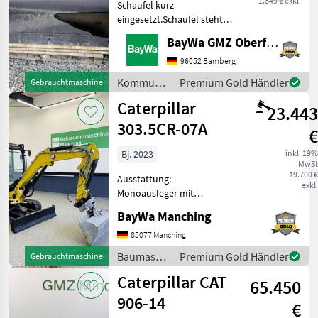
1.849 € exkl.
Schaufel kurz
eingesetzt.Schaufel steht
am Standort Neuensalz.
BayWa GMZ Oberfranken
Kommunalgeräte Sonstige
Kommunalgeräte
96052 Bamberg
Kommunalgeräte
Premium Gold Händler
Gebrauchtmaschine
/
Caterpillar
23.443
Caterpillar
303.5CR-07A
€
Bj. 2023
inkl. 19%
MwSt
19.700 €
Ausstattung: -
exkl.
Monoausleger mit
Knickbock - 3. + 4.
BayWa Manching
Steuerkreis - hydr.
Schnellwechsler System
85077 Manching
MS03 - 4 Rollen Laufwerk -
Baumaschinen
Premium Gold Händler
Gebrauchtmaschine
Sticksteer - Zusatzballast -
/
Caterpillar CAT
LED Arbe
65.450
Caterpillar
906-14
€