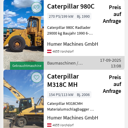
Caterpillar 980C
Preis
auf
270 PS/199 kW
Bj. 1990
Anfrage
Caterpillar 980C Radlader
29000 kg Baujahr 1990 6-
Zylinder Caterpillar 3406
Humer Machines GmbH
Motor - 14, 6 Liter Hubraum
- 270 PS Baumaschinen
4655 Vorchdorf
Radlader
17-09-2025
Baumaschinen /
13:08
Gebrauchtmaschine
Caterpillar
Caterpillar
Preis
M318C MH
auf
Anfrage
154 PS/113 kW
Bj. 2006
Caterpillar M318CMH
Materialumschlagbagger ca.
21500 kg Baujahr 2006 6-
Humer Machines GmbH
Zylinder Caterpillar-Motor -
4655 Vorchdorf
154 PS Vollgummiräder 4-