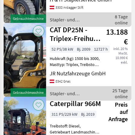
/ Dieselstapler, Tragkraft:
Sonstiges
3
3300 Ardagger Stift
3500kg, Hubhöhe: 5000mm,
Bauhöhe: 2450mm,
8 Tage
Gebrauchtmaschine
MARKTPLATZ
Stapler- und
Freihub:
online
Lagertechnik / CAT
CAT DP25N -
13.188
Marktplatz
Händlerangebote
Kleinanzeigen
Triplex-Freihub
€
5,6m +
52 PS/38 kW
Bj. 2009
12727 h
inkl. 20 %
MwSt.
Seitenschieber
10.990 €
Hubkraft (kg): 1500 bis 3000,
exkl.
Masttyp: Triplex, Treibstoff:
Diesel Bauart: Frontstapler
JR Nutzfahrzeuge GmbH
/ Dieselstapler, Tragkraft:
8342 Gnas
2500kg, Hubhöhe: 5600mm,
Bauhöhe: 2370mm,
25 Tage
Gebrauchtmaschine
Stapler- und
Bereifung
online
Lagertechnik / CAT
Caterpillar 966M
Preis
auf
311 PS/229 kW
Bj. 2019
Anfrage
Treibstoff: Diesel,
Getriebeart Landmaschine: