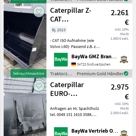
/
Caterpillar Z-
2.261
Caterpillar
CAT
€
ERDBAUSCHAUFEL
Bj. 2023
inkl. 19%
MwSt
0,95 M³
1.900 € exkl.
- CAT ISO Aufnahme (wie
Volvo L60)- Passend z.B. zu
CAT 906 Traktorzubehör
BayWa GMZ Brandenburg /Sachsen
Sonstiges Traktorzubehör
04720 Großweitzschen
Traktorzubehör
Premium Gold Händler
Gebrauchtmaschine
/
Caterpillar
2.975
Caterpillar
EURO-
€
LEICHTGUTSCHAUFEL
inkl. 19%
Anfragen an Hr. Spachtholz
MwSt
1,9 M3
2.500 € exkl.
tel. 0049 151 1610 3588.
Kommunalgeräte Sonstige
Kommunalgeräte
BayWa Vertrieb Obertraubling