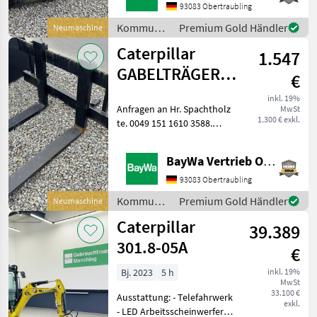
93083 Obertraubling
Kommunalgeräte
Premium Gold Händler
Neumaschine
/
Caterpillar
1.547
Caterpillar
GABELTRÄGER
€
FEM 3B MIT
inkl. 19%
Anfragen an Hr. Spachtholz
MwSt
GABELN
1.300 € exkl.
te. 0049 151 1610 3588.
Kommunalgeräte Sonstige
Kommunalgeräte
BayWa Vertrieb Obertraubling
93083 Obertraubling
Kommunalgeräte
Premium Gold Händler
Neumaschine
/
Caterpillar
39.389
Caterpillar
301.8-05A
€
Bj. 2023
5 h
inkl. 19%
MwSt
33.100 €
Ausstattung: - Telefahrwerk
exkl.
- LED Arbeitsscheinwerfer-