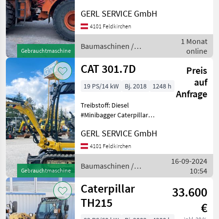
Hydrostatgetriebe, Kabine,
GERL SERVICE GmbH
Zugmaul #Radlader
Caterpillar 966M
4101 Feldkirchen
Baujahr.............2019
1 Monat
S/N.................CAT0966MPEJA0
Baumaschinen /
online
Gebrauchtmaschine
Caterpillar
CAT 301.7D
Preis
auf
19 PS/14 kW
Bj. 2018
1248 h
Anfrage
Treibstoff: Diesel
#Minibagger Caterpillar
301.7D Baujahr.............2018
GERL SERVICE GmbH
S/N.................Cat3017DVLJH06158
Stundenzähler.......1248
4101 Feldkirchen
Motor...............13,
16-09-2024
Baumaschinen /
10:54
Gebrauchtmaschine
CAT
Caterpillar
33.600
TH215
€