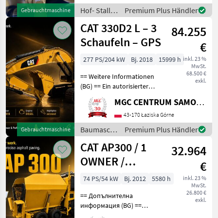
und Weidetechnik
Hof- Stall-
Premium Plus Händler
Gebrauchtmaschine
Stromgeneratoren
und
CAT 330D2 L – 3
84.255
Weidetechnik
/ CAT
Schaufeln – GPS
€
277 PS/204 kW
Bj. 2018
15999 h
inkl. 23 %
MwSt.
68.500 €
== Weitere Informationen
exkl.
(BG) == Ein autorisierter
SUBARU-Händler in Laziska
MGC CENTRUM SAMOCHODOW DOSTAWCZYCH
Gorne bietet einen in Japan
hergestellten CAT 330D2L-
43-170 Łaziska Górne
Raupenbagger mit einem
Baumaschinen
Premium Plus Händler
Gebrauchtmaschine
Satz aus
/ CAT
CAT AP300 / 1
32.964
OWNER /
€
SERVICED!
74 PS/54 kW
Bj. 2012
5580 h
inkl. 23 %
MwSt.
26.800 €
== Допълнителна
exkl.
информация (BG) ==
Оторизираният дилър на