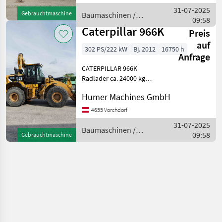
Punkt-Abstützung
31-07-2025
Gebrauchtmaschine
Baumaschinen /
Hydraulische Hubkabine K
09:58
Caterpillar
Caterpillar 966K
Preis
auf
302 PS/222 kW
Bj. 2012
16750 h
Anfrage
CATERPILLAR 966K
Radlader ca. 24000 kg
Baujahr 2012 ca. 16750
Humer Machines GmbH
Betriebsstunden 6-
Zylinder-CATERPILLAR C9, 3
4655 Vorchdorf
Motor - 302 PS, Abgasstufe
31-07-2025
EU Stufe IIIB 4-Gang-
Baumaschinen /
09:58
Gebrauchtmaschine
Lastschalt
Caterpillar