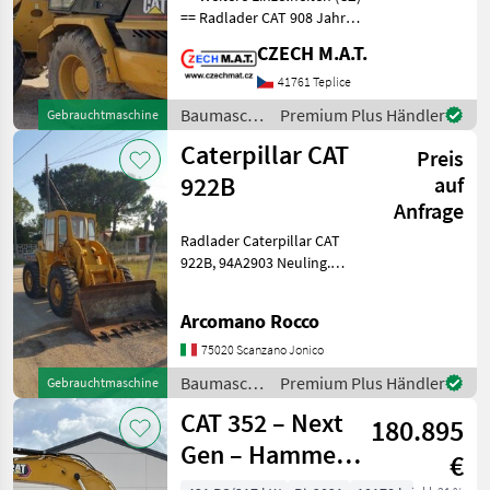
== Radlader CAT 908 Jahr
2004 Kilometerstand 4 443
CZECH M.A.T.
mth CAT-Motor / 57 kW
Gewicht 7 100 kg Kamera
41761 Teplice
Schaufel Verkauf ohne
Baumaschinen
Premium Plus Händler
Gebrauchtmaschine
Gabeln ID
/
Caterpillar CAT
Preis
Caterpillar
922B
auf
Anfrage
Radlader Caterpillar CAT
922B, 94A2903 Neuling.
Maschine in sehr guten
condizioni.TRATTATIVA
Arcomano Rocco
PRIVATEN. Baumaschinen
Radlader
75020 Scanzano Jonico
Baumaschinen
Premium Plus Händler
Gebrauchtmaschine
/
CAT 352 – Next
180.895
Caterpillar
Gen – Hammer
€
Lines /