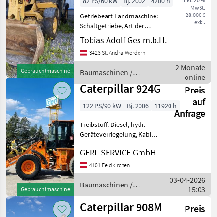
82 PS/60 kW
Bj. 2002
4200 h
inkl. 20 %
MwSt.
28.000 €
Getriebeart Landmaschine:
exkl.
Schaltgetriebe, Art der
Lenkung: 2-Rad, Treibstoff:
Tobias Adolf Ges m.b.H.
Diesel,
3423 St. Andrä-Wördern
Höchstgeschwindigkeit in
km/h: 30 km/h Zum Verkauf
2 Monate
Gebrauchtmaschine
Baumaschinen /
steht ein Caterpillar TH215
online
Caterpillar
Tel
Caterpillar 924G
Preis
auf
122 PS/90 kW
Bj. 2006
11920 h
Anfrage
Treibstoff: Diesel, hydr.
Geräteverriegelung, Kabine,
Schnellwechselrahmen,
GERL SERVICE GmbH
Zugmaul, Zusatz-
Hydraulikkreis #Radlader
4101 Feldkirchen
Caterpillar 924G
03-04-2026
Baujahr.............2006 S/N......
Baumaschinen /
15:03
Gebrauchtmaschine
Caterpillar
Caterpillar 908M
Preis