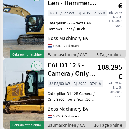
Gen - Hammer
€
Lines / Quick
166 PS/122 kW
Bj. 2019
2166 h
inkl. 21 %
MwSt.
Coupler
119.500 €
Caterpillar 323 - Next Gen
exkl.
Hammer Lines / Quick
Coupler Year: 2019
Boss Machinery BV
Reference number:
BM007931 Hours: 2.166
5505JA Veldhoven
Type 323 Next Gen Location
Baumaschinen / CAT
3 Tage online
Gebrauchtmaschine
Veldhoven, Netherlands
CAT D1 12B -
Certifi
108.295
Camera / Only
€
3700 Hours
82 PS/60 kW
Bj. 2022
3741 h
inkl. 21 %
MwSt.
89.500 €
Caterpillar D1 12B Camera /
exkl.
Only 3700 hours! Year: 2022
Reference number:
Boss Machinery BV
BM007759 Hours: 3.741
Type D1 12B Location
5505JA Veldhoven
Veldhoven, Netherlands
Baumaschinen / CAT
10 Tage online
Gebrauchtmaschine
Certificate: EPA Availa