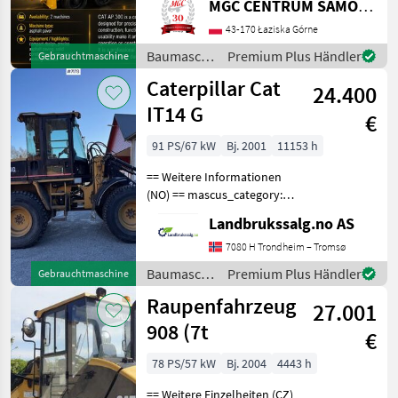
MGC CENTRUM SAMOCHODOW DOSTAWCZYCH
SUBARU в Лазиска Горне
представя
43-170 Łaziska Górne
асфалтополагащата
Baumaschinen
Premium Plus Händler
Gebrauchtmaschine
машина CATERPILLAR AP
/ CAT
Caterpillar Cat
300. Тази машина е без
24.400
инциден
IT14 G
€
91 PS/67 kW
Bj. 2001
11153 h
== Weitere Informationen
(NO) == mascus_category:
Radlader Bitte geben Sie
Landbrukssalg.no AS
auf Anfrage die
Referenznummer an: 7178
7080 H Trondheim – Tromsø
Weitere Bilder finden Sie
Baumaschinen
Premium Plus Händler
Gebrauchtmaschine
unter en.landbrukssalg.
/
Raupenfahrzeug
27.001
Caterpillar
908 (7t
€
78 PS/57 kW
Bj. 2004
4443 h
== Weitere Einzelheiten (CZ)