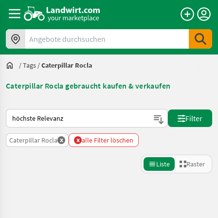
Angebote durchsuchen
/
Tags
/
Caterpillar Rocla
Caterpillar Rocla gebraucht kaufen & verkaufen
So wird auf Landwirt.com sortiert
Filter
x
x
Caterpillar Rocla
alle Filter löschen
Liste
Raster
Suche