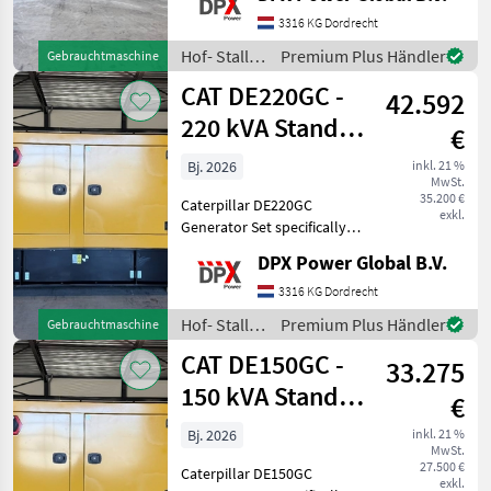
Program. Engine is
completely rebuild by CAT
3316 KG Dordrecht
or even unused/surplus. All
Hof- Stall-
Premium Plus Händler
Gebrauchtmaschine
other components are us
und
CAT DE220GC -
42.592
Weidetechnik
/ CAT
220 kVA Stand-
€
by Generator -
Bj. 2026
inkl. 21 %
MwSt.
DPX-18212
35.200 €
Caterpillar DE220GC
exkl.
Generator Set specifically
designed for stand-by duty.
DPX Power Global B.V.
Tank Battery Control Panel
Steel canopy Including :
3316 KG Dordrecht
coolant heater and battery
Hof- Stall-
Premium Plus Händler
Gebrauchtmaschine
charger Hof
und
CAT DE150GC -
33.275
Weidetechnik
/ CAT
150 kVA Stand-
€
by Generator -
Bj. 2026
inkl. 21 %
MwSt.
DPX-18209
27.500 €
Caterpillar DE150GC
exkl.