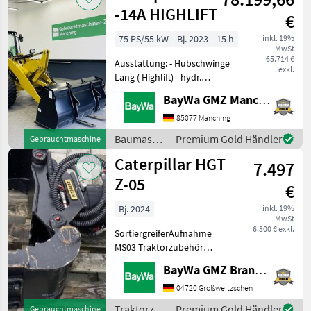
-14A HIGHLIFT
€
75 PS/55 kW
Bj. 2023
15 h
inkl. 19%
MwSt
65.714 €
Ausstattung: - Hubschwinge
exkl.
Lang ( Highlift) - hydr.
Schnellwechsler - 3.
BayWa GMZ Manching
Steuerkreis - Erdschaufel -
Palettengabel - LED
85077 Manching
Arbeitsscheinwerfer Jetzt
Baumaschinen
Premium Gold Händler
Gebrauchtmaschine
auch über WhatsApp
/
Caterpillar HGT
7.497
Caterpillar
Z-05
€
Bj. 2024
inkl. 19%
MwSt
6.300 € exkl.
SortiergreiferAufnahme
MS03 Traktorzubehör
Sonstiges Traktorzubehör
BayWa GMZ Brandenburg /Sachsen
04720 Großweitzschen
Traktorzubehör
Premium Gold Händler
Gebrauchtmaschine