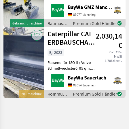
Kinshofer MS 01
BayWa GMZ Manching
Schnellwechsler - 3.
Steuerkreis - Kinshofer
85077 Manching
Löffelpaket 1000mm
Baumaschinen
Premium Gold Händler
Gebrauchtmaschine
Grabenwanne hydr.
/
Caterpillar CAT
schwenkbar
2.030,14
Caterpillar
ERDBAUSCHAUFEL
€
0,95 M³ ISO
Bj. 2023
inkl. 19%
MwSt
1.706 € exkl.
Passend für: ISO II / Volvo
Schnellwechsler0, 95 qm,
364 kg, 1880mm
BayWa Sauerlach
BreiteSchürfschiene
geschraubt
82054 Sauerlach
Kommunalgeräte Sonstige
Kommunalgeräte
Premium Gold Händler
Neumaschine
Kommunalgeräte
/
Caterpillar