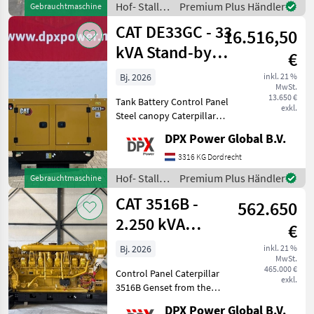
Hof- Stall-
Premium Plus Händler
Gebrauchtmaschine
stand-by duty. Hof- S
und
CAT DE33GC - 33
16.516,50
Weidetechnik
/ CAT
kVA Stand-by
€
Generator Set -
Bj. 2026
inkl. 21 %
MwSt.
DPX-182
13.650 €
Tank Battery Control Panel
exkl.
Steel canopy Caterpillar
DE33GC Generator Set
DPX Power Global B.V.
specifically designed for
stand-by duty. Hof- Stall-
3316 KG Dordrecht
und Weidetechnik
Hof- Stall-
Premium Plus Händler
Gebrauchtmaschine
Stromgeneratoren
und
CAT 3516B -
562.650
Weidetechnik
/ CAT
2.250 kVA
€
Generator - DPX-
Bj. 2026
inkl. 21 %
MwSt.
18106
465.000 €
Control Panel Caterpillar
exkl.
3516B Genset from the
official CAT Rebuild
DPX Power Global B.V.