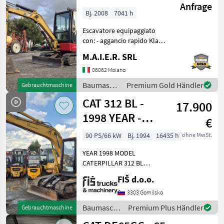
Anfrage
Bj. 2008
7041 h
Escavatore equipaggiato
con: - aggancio rapido Klac -
benna scavo - benna pulizia
M.A.I.E.R. SRL
fossi Baumaschinen
Minibagger
06062 Moiano
Baumaschinen
Premium Gold Händler
Gebrauchtmaschine
/
CAT 312 BL -
17.900
Caterpillar
1998 YEAR -
€
250CM
90 PS/66 kW
Bj. 1994
16435 h
ohne MwSt.
YEAR 1998 MODEL
CATERPILLAR 312 BL
WORKING HOURS 16435
FIŠ d.o.o.
ENGINE DIESEL CAT - 66kW
WEIGHT 15800kg
3303 Gomilsko
HYDRAULIC QUICK HITCH
Baumaschinen
Premium Plus Händler
Gebrauchtmaschine
LIGHTS CLOSED HEATED
/ CAT
CAB FUEL PUMP FA