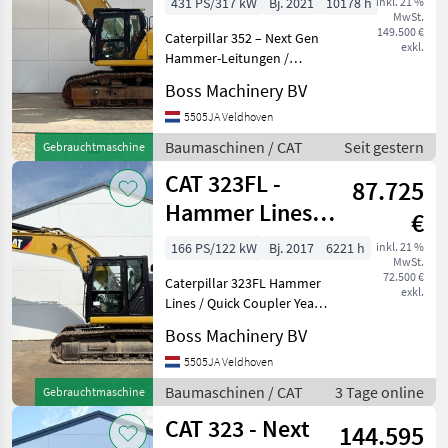
431 PS/317 kW
Bj. 2021
10178 h
inkl. 21 %
MwSt.
Automatische
149.500 €
Caterpillar 352 – Next Gen
Schmierung
exkl.
Hammer-Leitungen /
Automatische Schmierung
Boss Machinery BV
Baujahr: 2021
Referenznummer:
5505JA Veldhoven
BM007886 Betriebsstunden:
Baumaschinen / CAT
Seit gestern
Gebrauchtmaschine
10.178 Typ 352 – Next Gen
CAT 323FL -
Standort: V
87.725
Hammer Lines /
€
Quick Coupler
166 PS/122 kW
Bj. 2017
6221 h
inkl. 21 %
MwSt.
72.500 €
Caterpillar 323FL Hammer
exkl.
Lines / Quick Coupler Year:
2017 Reference number:
Boss Machinery BV
BM007612 Hours: 6.221
Type 323FL Location
5505JA Veldhoven
Veldhoven, Netherlands
Baumaschinen / CAT
3 Tage online
Gebrauchtmaschine
Certificate: CE Availa
CAT 323 - Next
144.595