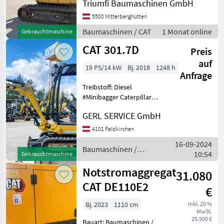
Triumfi Baumaschinen GmbH
5500 Mitterberghütten
Baumaschinen / CAT
1 Monat online
Gebrauchtmaschine
CAT 301.7D
Preis
auf
19 PS/14 kW
Bj. 2018
1248 h
Anfrage
Treibstoff: Diesel
#Minibagger Caterpillar
301.7D Baujahr.............2018
GERL SERVICE GmbH
S/N.................Cat3017DVLJH06158
Stundenzähler.......1248
4101 Feldkirchen
Motor...............13,
16-09-2024
Baumaschinen /
10:54
Gebrauchtmaschine
CAT
Notstromaggregat
31.080
CAT DE110E2
€
Bj. 2023
1110 cm
inkl. 20 %
MwSt.
25.900 €
Bauart: Baumaschinen /