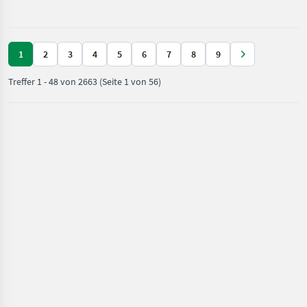
und
Weidetechnik
/ CAT
1
2
3
4
5
6
7
8
9
Treffer
1
-
48
von
2663
(Seite 1 von 56)