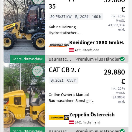
35
€
50 PS/37 kW
Bj. 2024
160 h
inkl. 20 %
MwSt.
43.333,33 €
Kabine Heizung
exkl.
Hydrostatischer
Fahrantrieb 20 km/h Allrad
Kneidinger 1880 GmbH.
Planetenantriebe
Vorderachse: Differenzial,
4121 Altenfelden
selbstsperrend (45 %)
Baumaschinen
Premium Plus Händler
Gebrauchtmaschine
Vorder- und Hinterachse in
/ CAT
CAT CB 2.7
HD Ausfü
29.880
€
Bj. 2021
655 h
inkl. 20 %
MwSt.
Online Owner's Manual
24.900 €
Baumaschinen Sonstige
exkl.
Baumaschinen
Zeppelin Österreich
2401 Fischamend
Baumaschinen
Premium Plus Händler
Gebrauchtmaschine