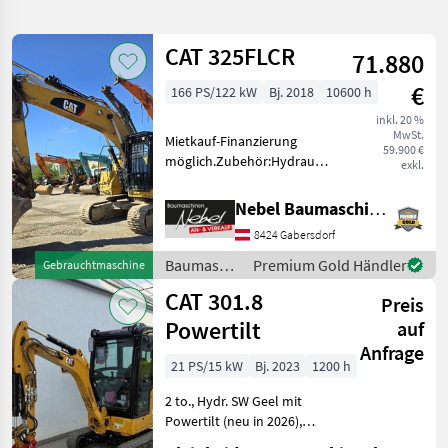
verfeinern
CAT 325FLCR
71.880
Kategorie
Land
Filter
2
€
166 PS/122 kW
Bj. 2018
10600 h
2.663
inkl. 20 %
AKTUELLER
Zurücksetzen
Ergebnisse
MwSt.
Mietkauf-Finanzierung
PFAD
59.900 €
anzeigen
möglich.Zubehör:Hydraulischer
exkl.
Cat
Schnellwechsler 1Tieflöffel
Ripper
1400mm. Baumaschinen
D9h
Nebel Baumaschinen
Kettenbagger
8424 Gabersdorf
KATEGORIE
WÄHLEN
Baumaschinen
Premium Gold Händler
Gebrauchtmaschine
/ CAT
CAT 301.8
Landtechnik
1.826
Preis
Powertilt
auf
Bautechnik
596
Anfrage
21 PS/15 kW
Bj. 2023
1200 h
Kommunaltechnik
80
2 to., Hydr. SW Geel mit
Powertilt (neu in 2026),
Forsttechnik
77
Hammer- u. Greiferleitung