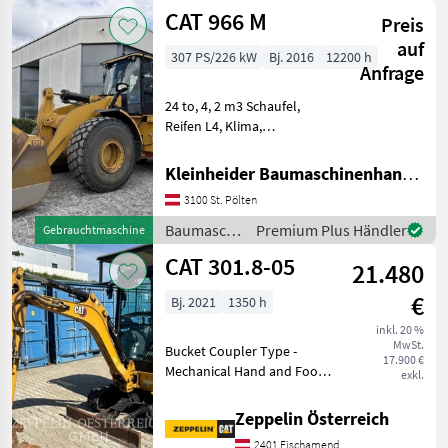
/ CAT
CAT 966 M
Preis
auf
307 PS/226 kW
Bj. 2016
12200 h
Anfrage
24 to, 4, 2 m3 Schaufel,
Reifen L4, Klima,
Lastdämpfung,
Joysticklenkung, 12000 h
Kleinheider Baumaschinenhandel GmbH.
großes Service von
3100 St. Pölten
Zeppelin durchgeführt,
Partikelfilter neu bei 10000
Baumaschinen
Premium Plus Händler
Gebrauchtmaschine
h, Sitz neu b
/ CAT
CAT 301.8-05
21.480
€
Bj. 2021
1350 h
inkl. 20 %
MwSt.
Bucket Coupler Type -
17.900 €
Mechanical Hand and Foot
exkl.
Control Lighting Online
Owner's Manual Coupler -
Zeppelin Österreich
Quick Mirrors Combined
2401 Fischamend