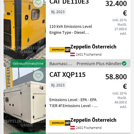
CAT DE110E3
32.400
€
Bj. 2023
inkl. 20 %
MwSt.
110 kVA Emissions Level
27.000 €
Engine Type - Diesel
exkl.
Baumaschinen Sonstige
Baumaschinen
Zeppelin Österreich
2401 Fischamend
Baumaschinen
Premium Plus Händler
Gebrauchtmaschine
/ CAT
CAT XQP115
58.800
€
Bj. 2023
inkl. 20 %
MwSt.
Emissions Level - EPA - EPA
49.000 €
TIER 4f Emissions Level - EU
exkl.
- EU STAGE V Regulatory
Status -
Zeppelin Österreich
CAT_Const_NR_EPA/CARB_EU_China
2401 Fischamend
Export Engine Type - Diesel