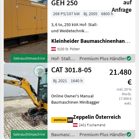
GEH 250
auf
Anfrage
268 PS/197 kW
Bj. 2005
6800 h
3, 6 to, 250 kVA Hof- Stall-
und Weidetechnik
Stromgeneratoren
Kleinheider Baumaschinenhandel GmbH.
3100 St. Pölten
Hof- Stall-
Premium Plus Händler
Gebrauchtmaschine
und
CAT 301.8-05
21.480
Weidetechnik
/ CAT
€
Bj. 2021
1640 h
inkl. 20 %
MwSt.
Online Owner's Manual
17.900 €
Baumaschinen Minibagger
exkl.
Zeppelin Österreich
2401 Fischamend
Baumaschinen
Premium Plus Händler
Gebrauchtmaschine