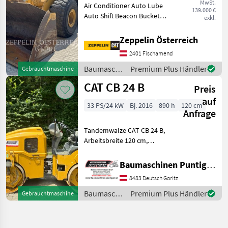
MwSt.
Air Conditioner Auto Lube
139.000 €
Auto Shift Beacon Bucket
exkl.
Engine Enclosures Lighting
Online Owner's Manual
Zeppelin Österreich
Product Link Ride Control
2401 Fischamend
Emissions Level - EU - EU
STAGE V Regul
Baumaschinen
Premium Plus Händler
Gebrauchtmaschine
/ CAT
CAT CB 24 B
Preis
auf
33 PS/24 kW
Bj. 2016
890 h
120 cm
Anfrage
Tandemwalze CAT CB 24 B,
Arbeitsbreite 120 cm,
Gewicht: 3070kg.
Referenznummer: 5922
Baumaschinen Puntigam GmbH
Baumaschinen Puntigam
8483 Deutsch Goritz
GmbH Unser Spezialgebiet:
Ankauf - Verkauf -
Baumaschinen
Premium Plus Händler
Gebrauchtmaschine
Vermietun
/ CAT