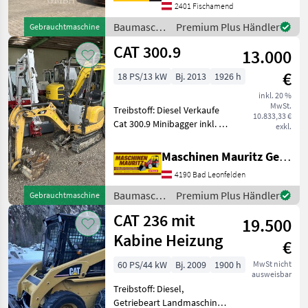
2401 Fischamend
Betriebsstunden
durchgeführt. Einsatzbereit
Baumaschinen
Premium Plus Händler
Gebrauchtmaschine
ohne
/ CAT
CAT 300.9
13.000
€
18 PS/13 kW
Bj. 2013
1926 h
inkl. 20 %
MwSt.
Treibstoff: Diesel Verkaufe
10.833,33 €
Cat 300.9 Minibagger inkl. 3x
exkl.
Löffelöffel, 1x DW
Hydraulikkreis vorne,
Maschinen Mauritz GesmbH
abgelesene Stunden, sofort
4190 Bad Leonfelden
einsatzbereit, gute Ketten
Weitere A
Baumaschinen
Premium Plus Händler
Gebrauchtmaschine
/ CAT
CAT 236 mit
19.500
Kabine Heizung
€
60 PS/44 kW
Bj. 2009
1900 h
MwSt nicht
ausweisbar
Treibstoff: Diesel,
Getriebeart Landmaschine: