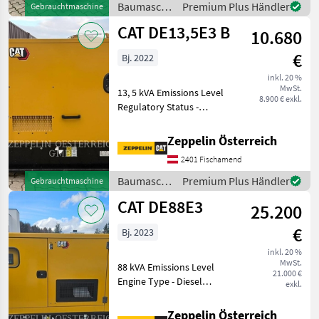
Baumaschinen Son
Baumaschinen
Premium Plus Händler
Gebrauchtmaschine
/ CAT
CAT DE13,5E3 B
10.680
€
Bj. 2022
inkl. 20 %
MwSt.
13, 5 kVA Emissions Level
8.900 € exkl.
Regulatory Status -
CAT_China Export
Regulatory Status - CAT_CA
Zeppelin Österreich
Export_EU Export_US
2401 Fischamend
Export Engine Type - Diesel
Baumaschinen Sonstige
Baumaschinen
Premium Plus Händler
Gebrauchtmaschine
Baumas
/ CAT
CAT DE88E3
25.200
€
Bj. 2023
inkl. 20 %
MwSt.
88 kVA Emissions Level
21.000 €
Engine Type - Diesel
exkl.
Baumaschinen Sonstige
Baumaschinen
Zeppelin Österreich