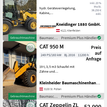
inkl. 20 %
MwSt.
hydr. Geräteverriegelung,
38.250 €
Kabine,
exkl.
Schnellwechselrahmen,
Zusatz-Hydraulikkreis
Kneidinger 1880 GmbH.
Palettengabel Schaufel 3.
4121 Altenfelden
Funktion hydraulische
Geräteverriegelung
Baumaschinen
Premium Plus Händler
Gebrauchtmaschine
Baumaschinen Radlad
/ CAT
CAT 950 M
Preis
auf
249 PS/183 kW
Bj. 2016
11200 h
Anfrage
19 t, 3, 5 m3 Schaufel mit
Zähne und
Zwischensegmenten,
Command steer. Klima,
Kleinheider Baumaschinenhandel GmbH.
Lastdämpfung,
3100 St. Pölten
Zentralschmierung, sehr
gepflegter Zustand,
Baumaschinen
Premium Plus Händler
Gebrauchtmaschine
deutsche Straßenzulassung
/ CAT
CAT Zeppelin ZL
Baum
52.000