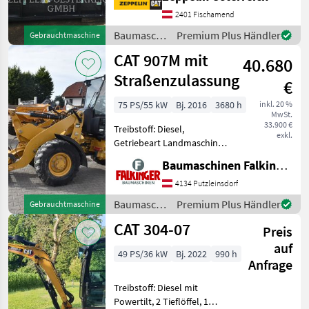
2401 Fischamend
Baumaschinen
Premium Plus Händler
Gebrauchtmaschine
/ CAT
CAT 907M mit
40.680
Straßenzulassung
€
75 PS/55 kW
Bj. 2016
3680 h
inkl. 20 %
MwSt.
33.900 €
Treibstoff: Diesel,
exkl.
Getriebeart Landmaschine:
Hydrostatgetriebe, Kabine,
Baumaschinen Falkinger
Schnellwechselrahmen,
Zugmaul, Zusatz-
4134 Putzleinsdorf
Hydraulikkreis, hydr.
Baumaschinen
Premium Plus Händler
Gebrauchtmaschine
Geräteverriegelung mit
/ CAT
CAT 304-07
Schaufel und Ga
Preis
auf
49 PS/36 kW
Bj. 2022
990 h
Anfrage
Treibstoff: Diesel mit
Powertilt, 2 Tieflöffel, 1