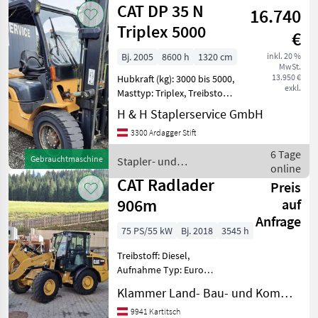
CAT DP 35 N
16.740
Triplex 5000
€
Bj. 2005
8600 h
1320 cm
inkl. 20 %
MwSt.
13.950 €
Hubkraft (kg): 3000 bis 5000,
exkl.
Masttyp: Triplex, Treibstoff:
Diesel Bauart: Frontstapler
H & H Staplerservice GmbH
/ Dieselstapler, Tragkraft:
3300 Ardagger Stift
3500kg, Hubhöhe: 5000mm,
Bauhöhe: 2450mm,
6 Tage
Gebrauchtmaschine
Stapler- und
Freihub:
online
Lagertechnik / CAT
CAT Radlader
Preis
906m
auf
Anfrage
75 PS/55 kW
Bj. 2018
3545 h
Treibstoff: Diesel,
Aufnahme Typ: Euro
Aufnahme, Getriebeart
Klammer Land- Bau- und Kommunaltechnik
Landmaschine:
Hydrostatgetriebe, hydr.
9941 Kartitsch