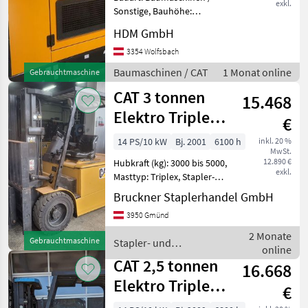
exkl.
Sonstige, Bauhöhe:
1361mm, Beschreibung: Der
HDM GmbH
CAT DE110E2 ist ein
Notstromaggregat für
3354 Wolfsbach
Baustellen, Industrie und
Baumaschinen / CAT
1 Monat online
Gebrauchtmaschine
Veranstaltungen. Mit dem
CAT 3 tonnen
wirt
15.468
Elektro Triplex&
€
Seitenschieber,
14 PS/10 kW
Bj. 2001
6100 h
inkl. 20 %
MwSt.
Zi
12.890 €
Hubkraft (kg): 3000 bis 5000,
exkl.
Masttyp: Triplex, Stapler-
Bauart:
Bruckner Staplerhandel GmbH
Frontstapler/Gabelstapler,
3950 Gmünd
Kabine, Klimaanlage,
Zusatz-Hydraulikkreis
2 Monate
Gebrauchtmaschine
Stapler- und
Baujahr: 2001
online
Lagertechnik / CAT
Betriebsstunden: 6100
CAT 2,5 tonnen
16.668
Elektro Triplex&
€
Seitenschieber,