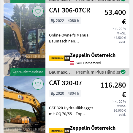
/ CAT
CAT 306-07CR
53.400
€
Bj. 2022
4080 h
inkl. 20 %
MwSt.
Online Owner's Manual
44.500 €
Baumaschinen
exkl.
Kettenbagger
Zeppelin Österreich
2401 Fischamend
Baumaschinen
Premium Plus Händler
Gebrauchtmaschine
/ CAT
CAT 320-07
116.280
€
Bj. 2020
4804 h
inkl. 20 %
MwSt.
CAT 320 Hydraulikbagger
96.900 €
mit OQ 70/55 – Top
exkl.
ausgestattet, sofort
verfügbar (English below).
Zeppelin Österreich
Letzter Service bei 4.619