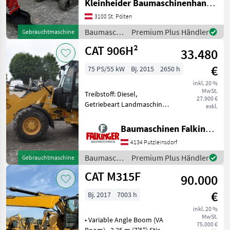
Kleinheider Baumaschinenhandel GmbH.
2x doppelwirkend, Hydr. SW
PKW / LKW / Moped
34
Leitung, 3 Löffel
3100 St. Pölten
Baumaschinen Minibagger
Baumaschinen
Premium Plus Händler
Gebrauchtmaschine
Sonstiges
31
/ CAT
CAT 906H²
33.480
Alle 8
anzeigen
€
75 PS/55 kW
Bj. 2015
2650 h
inkl. 20 %
MARKTPLATZ
MwSt.
Treibstoff: Diesel,
27.900 €
Getriebeart Landmaschine:
Marktplatz
Händlerangebote
Kleinanzeigen
exkl.
Hydrostatgetriebe, Kabine,
Schnellwechselrahmen,
Baumaschinen Falkinger
Zugmaul, Zusatz-
4134 Putzleinsdorf
Hydraulikkreis, hydr.
Geräteverriegelung mit
Baumaschinen
Premium Plus Händler
Gebrauchtmaschine
Schaufel und Ga
/ CAT
CAT M315F
90.000
€
Bj. 2017
7003 h
inkl. 20 %
MwSt.
• Variable Angle Boom (VA
75.000 €