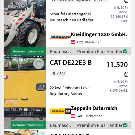
€
inkl. 20 %
MwSt.
Schaufel Palettengabel
39.166,67 €
Baumaschinen Radlader
exkl.
Kneidinger 1880 GmbH.
4121 Altenfelden
Baumaschinen
Premium Plus Händler
Gebrauchtmaschine
/ CAT
CAT DE22E3 B
11.520
€
Bj. 2022
inkl. 20 %
MwSt.
22 kVA Emissions Level
9.600 € exkl.
Regulatory Status -
CAT_China Export
Regulatory Status - CAT_CA
Zeppelin Österreich
Export_EU Export
2401 Fischamend
Regulatory Status -
CAT_R96_US Export Engine
Baumaschinen
Premium Plus Händler
Gebrauchtmaschine
Type - Diesel Ba
/ CAT