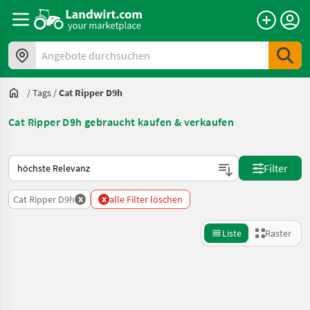
Angebote durchsuchen
/
Tags
/
Cat Ripper D9h
Cat Ripper D9h gebraucht kaufen & verkaufen
So wird auf Landwirt.com sortiert
Filter
x
x
Cat Ripper D9h
alle Filter löschen
Liste
Raster
Suche