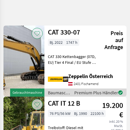
CAT 330-07
Preis
auf
Bj. 2022
1747 h
Anfrage
CAT 330 Kettenbagger (07D,
EU) Tier 4 Final / EU Stufe V
Motor Premiumkabine mit
360° Kamera Reach-
Zeppelin Österreich
Ausleger 6, 15 m + Stiel 3, 20
2401 Fischamend
m (HD) Hydraulikpaket inkl.
Zusatzs
Baumaschinen
Premium Plus Händler
Gebrauchtmaschine
/ CAT
CAT IT 12 B
19.200
€
76 PS/56 kW
Bj. 1990
22100 h
inkl. 20 %
MwSt.
Treibstoff: Diesel mit