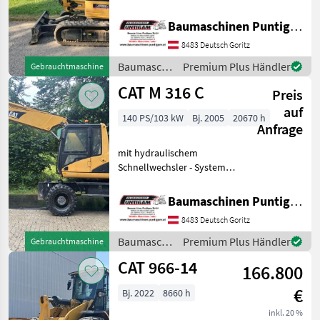
Böschungslöffel
Referenznummer: 13826
Baumaschinen Puntigam GmbH
Baumaschinen Puntigam
8483 Deutsch Goritz
GmbH Unser Spezialgebiet:
Ankauf - Verkauf - Vermi
Baumaschinen
Premium Plus Händler
Gebrauchtmaschine
/ CAT
CAT M 316 C
Preis
auf
140 PS/103 kW
Bj. 2005
20670 h
Anfrage
mit hydraulischem
Schnellwechsler - System
Baumaschinentechnik SW2,
1 Böschungslöffel
Baumaschinen Puntigam GmbH
hydraulisch, 1 Tieflöffel
8483 Deutsch Goritz
Baumaschinen Puntigam
GmbH Unser Spezialgebiet:
Baumaschinen
Premium Plus Händler
Gebrauchtmaschine
A
/ CAT
CAT 966-14
166.800
€
Bj. 2022
8660 h
inkl. 20 %