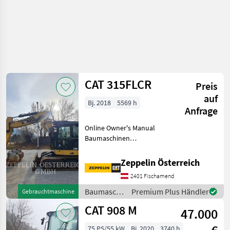
CAT 315FLCR
Preis
auf
Bj. 2018
5569 h
Anfrage
Online Owner's Manual
Baumaschinen
Kettenbagger
Zeppelin Österreich
2401 Fischamend
Baumaschinen
Premium Plus Händler
Gebrauchtmaschine
/ CAT
CAT 908 M
47.000
75 PS/55 kW
Bj. 2020
3740 h