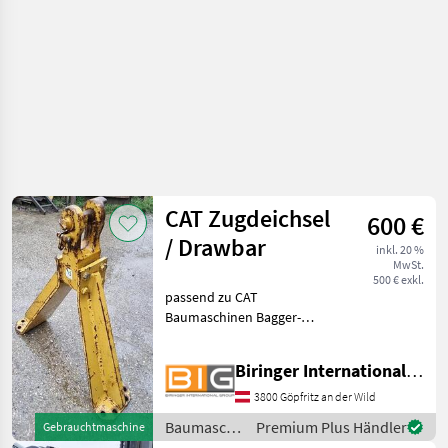
CAT Zugdeichsel
600 €
/ Drawbar
inkl. 20 %
MwSt.
500 € exkl.
passend zu CAT
Baumaschinen Bagger-
Anbauwerkzeuge
Biringer International GmbH
3800 Göpfritz an der Wild
Baumaschinen
Premium Plus Händler
Gebrauchtmaschine
/ CAT