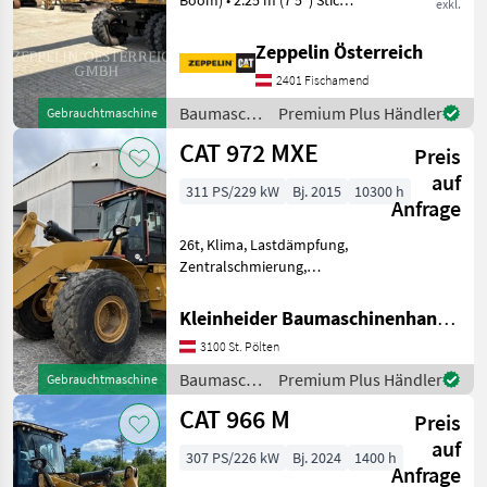
Boom) • 2.25 m (7'5") Stick •
exkl.
CW20H Hydraulic Quick
Coupler • Full Hydraulic
Zeppelin Österreich
Package incl. Grapple Piping
2401 Fischamend
• Rear Dozer Blade • Air-
Conditio
Baumaschinen
Premium Plus Händler
Gebrauchtmaschine
/ CAT
CAT 972 MXE
Preis
auf
311 PS/229 kW
Bj. 2015
10300 h
Anfrage
26t, Klima, Lastdämpfung,
Zentralschmierung,
trimble-loadrite Waage, 4, 8
m3 Schaufel Baumaschinen
Kleinheider Baumaschinenhandel GmbH.
Radlader
3100 St. Pölten
Baumaschinen
Premium Plus Händler
Gebrauchtmaschine
/ CAT
CAT 966 M
Preis
auf
307 PS/226 kW
Bj. 2024
1400 h
Anfrage