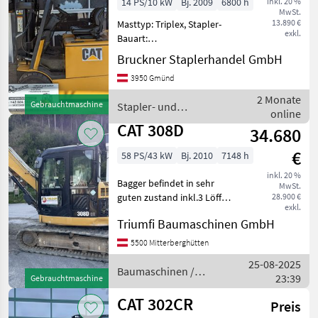
14 PS/10 kW
Bj. 2009
6800 h
inkl. 20 %
MwSt.
13.890 €
Masttyp: Triplex, Stapler-
exkl.
Bauart:
Frontstapler/Gabelstapler,
Bruckner Staplerhandel GmbH
Kabine, Klimaanlage,
3950 Gmünd
Zusatz-Hydraulikkreis
Baujahr: 2009
2 Monate
Gebrauchtmaschine
Stapler- und
Betriebsstunden: 6800
online
Lagertechnik / CAT
Hubkraft: 2500 kg Hubhöhe:
CAT 308D
34.680
€
58 PS/43 kW
Bj. 2010
7148 h
inkl. 20 %
Bagger befindet in sehr
MwSt.
guten zustand inkl.3 Löffel
28.900 €
exkl.
Eintausch möglich!
Triumfi Baumaschinen GmbH
Baumaschinen Minibagger
5500 Mitterberghütten
25-08-2025
Baumaschinen /
23:39
Gebrauchtmaschine
CAT
CAT 302CR
Preis