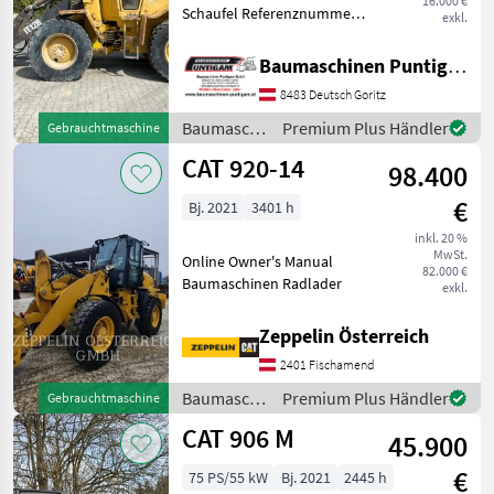
16.000 €
Schaufel Referenznummer:
exkl.
20428 Baumaschinen
Puntigam GmbH Unser
Baumaschinen Puntigam GmbH
Spezialgebiet: Ankauf -
8483 Deutsch Goritz
Verkauf - Vermietung von
Baumaschinen Besuchen
Baumaschinen
Premium Plus Händler
Gebrauchtmaschine
Sie
/ CAT
CAT 920-14
98.400
€
Bj. 2021
3401 h
inkl. 20 %
MwSt.
Online Owner's Manual
82.000 €
Baumaschinen Radlader
exkl.
Zeppelin Österreich
2401 Fischamend
Baumaschinen
Premium Plus Händler
Gebrauchtmaschine
/ CAT
CAT 906 M
45.900
€
75 PS/55 kW
Bj. 2021
2445 h