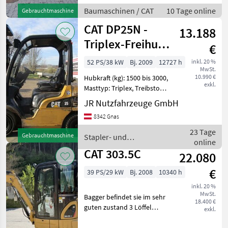
Geräteverriegelung, Kabine,
Baumaschinen / CAT
10 Tage online
Gebrauchtmaschine
Klimaanlage,
CAT DP25N -
Schnellwechselrahmen,
13.188
Zugmaul, Z
Triplex-Freihub
€
5,6m +
52 PS/38 kW
Bj. 2009
12727 h
inkl. 20 %
MwSt.
Seitenschieber
10.990 €
Hubkraft (kg): 1500 bis 3000,
exkl.
Masttyp: Triplex, Treibstoff:
Diesel Bauart: Frontstapler
JR Nutzfahrzeuge GmbH
/ Dieselstapler, Tragkraft:
8342 Gnas
2500kg, Hubhöhe: 5600mm,
Bauhöhe: 2370mm,
23 Tage
Gebrauchtmaschine
Stapler- und
Bereifung
online
Lagertechnik / CAT
CAT 303.5C
22.080
€
39 PS/29 kW
Bj. 2008
10340 h
inkl. 20 %
MwSt.
Bagger befindet sie im sehr
18.400 €
guten zustand 3 Löffel
exkl.
Baumaschinen Minibagger