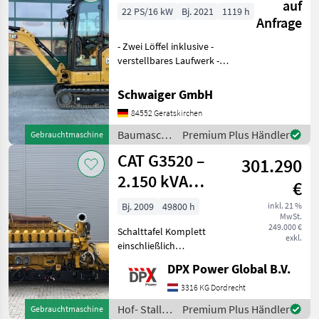
auf
22 PS/16 kW
Bj. 2021
1119 h
Anfrage
- Zwei Löffel inklusive -
verstellbares Laufwerk -
Powertilt Baumaschinen
Minibagger
Schwaiger GmbH
84552 Geratskirchen
Baumaschinen
Premium Plus Händler
Gebrauchtmaschine
/ CAT
CAT G3520 –
301.290
2.150 kVA
€
gebrauchter
Bj. 2009
49800 h
inkl. 21 %
MwSt.
Gasgenerator –
249.000 €
Schalttafel Komplett
DPX-12669
exkl.
einschließlich
Dachheizkörper,
DPX Power Global B.V.
Gasleitungen usw. Hof-
Stall- und Weidetechnik
3316 KG Dordrecht
Stromgeneratoren
Hof- Stall-
Premium Plus Händler
Gebrauchtmaschine