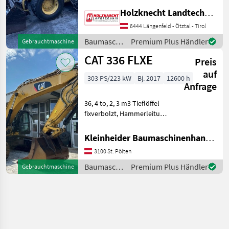
Hydrostatgetriebe Mit
Holzknecht Landtechnik GmbH.
Kabine und Heizung, hydr.
Vorsteuerung,
6444 Längenfeld - Ötztal - Tirol
Zusatzscheinwerfer vorne
Baumaschinen
Premium Plus Händler
Gebrauchtmaschine
und hinten Schaufel,
/ CAT
CAT 336 FLXE
Palettengab
Preis
auf
303 PS/223 kW
Bj. 2017
12600 h
Anfrage
36, 4 to, 2, 3 m3 Tieflöffel
fixverbolzt, Hammerleitung,
Klima Baumaschinen
Kettenbagger
Kleinheider Baumaschinenhandel GmbH.
3100 St. Pölten
Baumaschinen
Premium Plus Händler
Gebrauchtmaschine
/ CAT