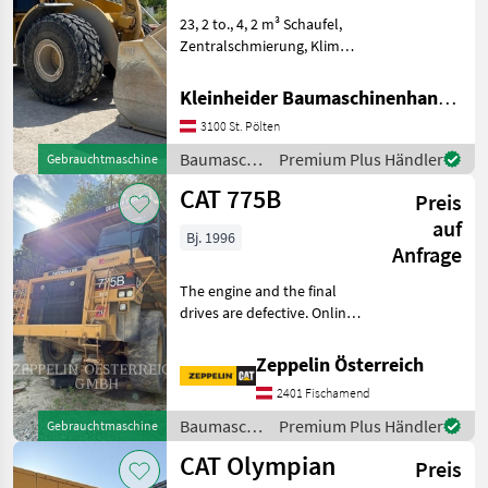
23, 2 to., 4, 2 m³ Schaufel,
Zentralschmierung, Klima,
CAT Payload Waage,
Schwingungsdämpfung
Kleinheider Baumaschinenhandel GmbH.
Baumaschinen Radlader
3100 St. Pölten
Baumaschinen
Premium Plus Händler
Gebrauchtmaschine
/ CAT
CAT 775B
Preis
auf
Bj. 1996
Anfrage
The engine and the final
drives are defective. Online
Owner's Manual
Baumaschinen Dumper
Zeppelin Österreich
2401 Fischamend
Baumaschinen
Premium Plus Händler
Gebrauchtmaschine
/ CAT
CAT Olympian
Preis