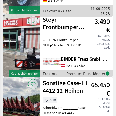
28876 Oyten
Kabinenfederung 4 elektr.
dw Steuergeräte
11-09-2025
Gebrauchtmaschine
Traktoren / Case
Klimaautomatik/
23:23
IH
Druckluftanlage
Steyr
3.490
Frontbumper
€
1000kg
inkl. 20 %
✨ STEYR Frontbumper -
MwSt.
2.908,33 €
NEU ✔️ Modell : STEYR 1000
exkl.
✔️ in serienmäßiger
Ausführung ✔️
BINDER Franz GmbH & CoKG
formschönes Design !! ✔️
Gewicht : 1.000kg ✔️
3654 Raxendorf
Dreipunktanbau Kat. II ✔️
Traktorzubehör
Premium Plus Händler
Gebrauchtmaschine
für
/ Steyr
Sonstige Case-IH
65.450
4412 12-Reihen
€
Bj. 2019
inkl. 19%
MwSt
55.000 €
Schneidwerk ________ Case
exkl.
IH Maispflücker 4412