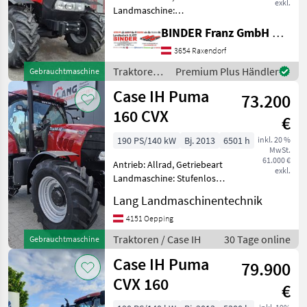
exkl.
Landmaschine:
Schaltgetriebe, Plattform:
BINDER Franz GmbH & CoKG
Kabine,
Zapfwellendrehzahl:
3654 Raxendorf
540/750,
Traktoren /
Premium Plus Händler
Gebrauchtmaschine
Höchstgeschwindigkeit in
Case IH
Case IH Puma
km/h: 40 km/h, Aufladung:
73.200
Turbolader m
160 CVX
€
190 PS/140 kW
Bj. 2013
6501 h
inkl. 20 %
MwSt.
61.000 €
Antrieb: Allrad, Getriebeart
exkl.
Landmaschine: Stufenloses
Getriebe, Plattform: Kabine,
Lang Landmaschinentechnik
Zapfwellendrehzahl:
540/750/1000,
4151 Oepping
Höchstgeschwindigkeit in
Traktoren / Case IH
30 Tage online
Gebrauchtmaschine
km/h: 50 km/h, Aufladung:
Case IH Puma
T
79.900
CVX 160
€