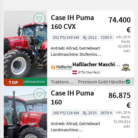
verfeinern
Case IH Puma
74.400
Kategorie
Land
Filter
2
160 CVX
€
30
202 PS/149 kW
Bj. 2012
7200 h
inkl. 20 %
AKTUELLER
Zurücksetzen
Ergebnisse
MwSt.
PFAD
62.000 €
anzeigen
Antrieb: Allrad, Getriebeart
exkl.
Case Ih
Landmaschine: Stufenloses
Puma
Getriebe, Plattform: Kabine,
160
Haßlacher Maschinenhandel
Zapfwellendrehzahl:
540/750/1000,
9754 Steinfeld
KATEGORIE
Höchstgeschwindigkeit in
WÄHLEN
Traktoren
Premium Gold Händler
TOP
Gebrauchtmaschine
km/h: 40 km/h, Aufladung:
/ Case IH
Case IH Puma
T
Landtechnik
28
86.875
160
€
Sonstiges
2
160 PS/118 kW
Bj. 2015
3679 h
inkl. 20 %
MwSt.
MARKTPLATZ
72.395,83 €
Antrieb: Allrad, Getriebeart
exkl.
Landmaschine:
Marktplatz
Händlerangebote
Kleinanzeigen
Lastschaltgetriebe,