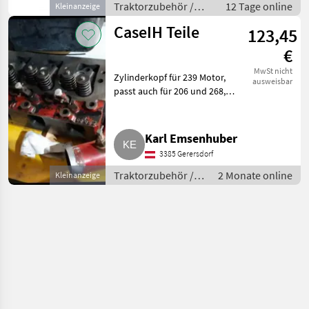
873017
Traktorzubehör /
12 Tage online
Kleinanzeige
Sonstiges
CaseIH Teile
123,45
Traktorzubehör
€
MwSt nicht
Zylinderkopf für 239 Motor,
ausweisbar
passt auch für 206 und 268,
Ansaugkrümmer,
Zylinderkopfdeckel, bitte
melden. Traktorzubehör
Karl Emsenhuber
Sonstiges Traktorzubehör
3385 Gerersdorf
Traktorzubehör /
2 Monate online
Kleinanzeige
Sonstiges
Traktorzubehör