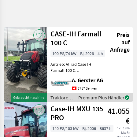
CASE-IH Farmall
Preis
100 C
auf
Anfrage
100 PS/74 kW
Bj. 2026
4 h
Antrieb: Allrad Case IH
Farmall 100 C
Vorführtraktor
A. Gerster AG
Frontzapfwelle und
Fronthydraulik Gefederte
8717 Benken
Kabine 2-Leiter Hydr.
Traktoren /
Premium Plus Händler
Gebrauchtmaschine
Anhängerbremse,
Case IH
Case-IH MXU 135
Klimaanlage:ja, Bereifung
41.055
PRO
€
140 PS/103 kW
Bj. 2006
8637 h
inkl. 19%
MwSt