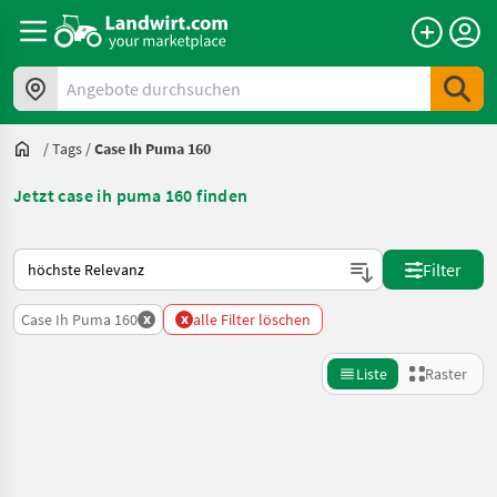
Angebote durchsuchen
/
Tags
/
Case Ih Puma 160
Jetzt case ih puma 160 finden
So wird auf Landwirt.com sortiert
Filter
x
x
Case Ih Puma 160
alle Filter löschen
Liste
Raster
Suche