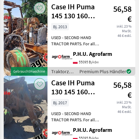
/ Case IH
Case IH Puma
kontaktieren
56,58
145 130 160
€
parts,
Bj. 2013
inkl. 23 %
MwSt.
ersatzteile,
46 € exkl.
USED - SECOND HAND
pieces
TRACTOR PARTS. For all
parts call us or send
P.H.U. Agrofarm
message by e-mail either
whatsapp. TRAKTOR -
55095 Byków
SCHLEPPER ERSATZTEILE.
Traktorzubehör
Premium Plus Händler
Gebrauchtmaschine
Bei weiteren fragen
/ Case IH
Case IH Puma
kontaktieren
56,58
130 145 160
€
parts,
Bj. 2017
inkl. 23 %
MwSt.
ersatzteile,
46 € exkl.
USED - SECOND HAND
pieces
TRACTOR PARTS. For all
parts call us or send
P.H.U. Agrofarm
message by e-mail either
whatsapp. TRAKTOR -
55095 Byków