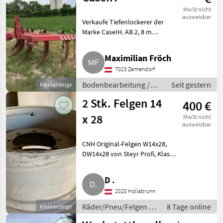
MwSt nicht
ausweisbar
Verkaufe Tiefenlockerer der
Marke CaseIH. AB 2, 8 m
(verstellbar).
Bodenbearbeitung Grubber
Maximilian Fröch
7023 Zemendorf
Bodenbearbeitung /
Seit gestern
Kleinanzeige
Grubber
2 Stk. Felgen 14
400 €
x 28
MwSt nicht
ausweisbar
CNH Original-Felgen W14x28,
DW14x28 von Steyr Profi, Klasse
3. Vorderachse,
Nabendurchmesser ca. 290 mm,
D .
Lochkreisdurchmesser ca. 330
2020 Hollabrunn
mm. Passend auf New Holland
TS-
Räder/Pneu/Felgen /
8 Tage online
Kleinanzeige
Traktorfelgen