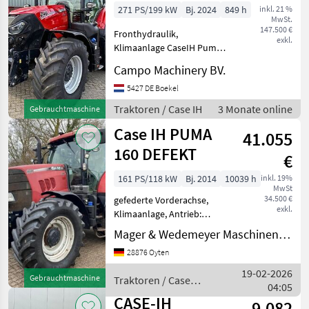
Connect Stage V
271 PS/199 kW
Bj. 2024
849 h
inkl. 21 %
MwSt.
147.500 €
Fronthydraulik,
exkl.
Klimaanlage CaseIH Puma
240 CVX Stage V AFS
Campo Machinery BV.
Connect Bouwjaar 2024
Urenstand 849 FPT 6.7L 6-
5427 DE Boekel
Cylinder Stage V Motor Max.
Traktoren / Case IH
3 Monate online
Gebrauchtmaschine
Vermogen (kW/pk) 199/271
Case IH PUMA
50km
41.055
160 DEFEKT
€
161 PS/118 kW
Bj. 2014
10039 h
inkl. 19%
MwSt
34.500 €
gefederte Vorderachse,
exkl.
Klimaanlage, Antrieb:
Allrad, Druckluftbremse,
Mager & Wedemeyer Maschinenvertrieb GmbH & Co. KG
Fronthydraulik,
28876 Oyten
Zapfwellendrehzahl:
540/540E/1000, Luftsitz,
19-02-2026
Gebrauchtmaschine
Traktoren / Case
EHR, Powershuttle,
04:05
IH
Frontzapfwelle, Getriebea
CASE-IH
9.082