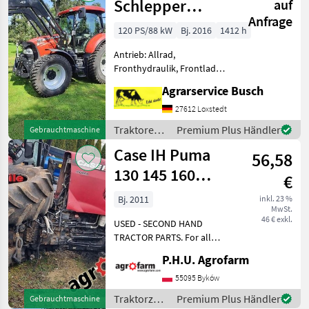
Schlepper
auf
Anfrage
Maxxum 120 EP
120 PS/88 kW
Bj. 2016
1412 h
4 Zylinder Trima
Antrieb: Allrad,
Fronthydraulik, Frontlader,
gefederte Vorderachse,
Agrarservice Busch
Getriebeart Landmaschine:
Lastschaltgetriebe,
27612 Loxstedt
Plattform: Kabine,
Traktoren /
Premium Plus Händler
Gebrauchtmaschine
Klimaanlage,
Case IH
Case IH Puma
Zapfwellendrehzahl: 540/75
56,58
130 145 160
€
parts,
Bj. 2011
inkl. 23 %
MwSt.
ersatzteile,
46 € exkl.
USED - SECOND HAND
pieces
TRACTOR PARTS. For all
parts call us or send
P.H.U. Agrofarm
message by e-mail either
whatsapp. TRAKTOR -
55095 Byków
SCHLEPPER ERSATZTEILE.
Traktorzubehör
Premium Plus Händler
Gebrauchtmaschine
Bei weiteren fragen