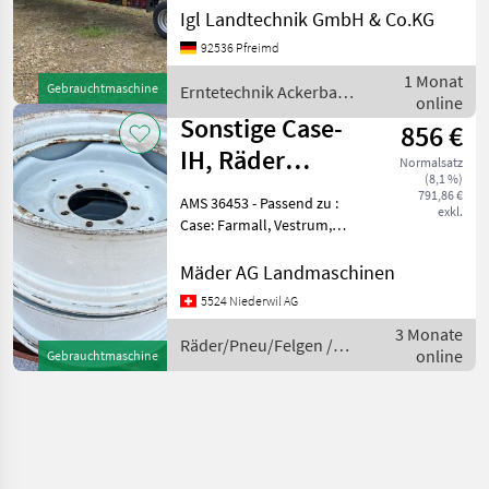
Baujahr: 2018 Reihen: 12
Igl Landtechnik GmbH & Co.KG
Reihenabstand:75cm
92536 Pfreimd
Arbeitsbreite: 9 Meter Inkl
Ziegler Schneidwerkswagen
1 Monat
Gebrauchtmaschine
Erntetechnik Ackerbau /
2WT Ge
online
Sonstige
Sonstige Case-
856 €
IH, Räder
Normalsatz
(8,1 %)
diverses Felge
791,86 €
AMS 36453 - Passend zu :
exkl.
10x32
Case: Farmall, Vestrum,
maxxum : Steyr: Kompakt,
verstellbar
Profi, Expert, : New Holland
Mäder AG Landmaschinen
T6, T6000, T5, T5UH, T5S, T4
5524 Niederwil AG
- Menge : 1 Paar - Nabenloch
3 Monate
Räder/Pneu/Felgen /
online
Gebrauchtmaschine
Sonstige