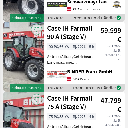
Schwarzmayr Landtechnik GmbH - Aurolzmünster
Plattform: Kabine,
Zapfwellendrehzahl:
4971 Aurolzmünster
540E/1000/1000E,
Traktoren
Premium Gold Händler
Gebrauchtmaschine
Höchstgeschwindigkeit in
/ Case IH
Case IH Farmall
km/h: 50 km/h, Aufladung:
59.999
90 A (Stage V)
€
90 PS/66 kW
Bj. 2026
5 h
inkl. 20 %
MwSt.
49.999,17 €
Antrieb: Allrad, Getriebeart
exkl.
Landmaschine:
Schaltgetriebe, Plattform:
BINDER Franz GmbH & CoKG
Kabine,
Zapfwellendrehzahl:
3654 Raxendorf
540/540E,
Traktoren /
Premium Plus Händler
Gebrauchtmaschine
Höchstgeschwindigkeit in
Case IH
Case IH Farmall
km/h: 40 km/h, Aufladung:
47.799
Turbolader
75 A (Stage V)
€
75 PS/55 kW
Bj. 2025
4 h
inkl. 20 %
MwSt.
39.832,50 €
Antrieb: Allrad, Getriebeart