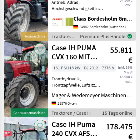
34.500 €
Antrieb: Allrad,
exkl.
Höchstgeschwindigkeit in
km/h: 40 km/h, Plattform:
Claas Bordesholm GmbH
Kabine,
Zapfwellendrehzahl:
24582 Bordesholm-Wattenbek
540/540E/1000/1000E
Traktoren /
Premium Plus Händler
Neumaschine
Standardbereifung hinten:
Case IH
Case IH PUMA
600/65R38 - 60 %- 1 Decke
55.811
CVX 160 MIT
€
FRONTZAPFWELLE
161 PS/118 kW
Bj. 2012
7376 h
inkl. 19%
MwSt
46.900 €
Fronthydraulik,
exkl.
Frontzapfwelle, Luftsitz,
gefederte Vorderachse,
Mager & Wedemeyer Maschinenvertrieb GmbH & Co. KG
Getriebeart Landmaschine:
Stufenloses Getriebe,
28876 Oyten
Zapfwellendrehzahl:
Traktoren / Case IH
15 Tage online
Gebrauchtmaschine
540/540E/1000,
Case IH Puma
Klimaanlage, Druckluftbr
178.475
240 CVX AFS
€