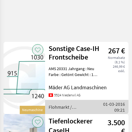
Sonstige Case-IH
267 €
Frontscheibe
Normalsatz
(8,1 %)
246,99 €
AMS 20331 Jahrgang : Neu
exkl.
Farbe : Getönt Gewicht : 10
Kg Steyr : CVT 6135-6195
Steyr : CVT 120- 170 Steyr :
Mäder AG Landmaschinen
M 9080 - 9100 Stey
5524 Niederwil AG
01-03-2016
Flohmarkt /
09:21
Neumaschine
Sonstige
Tiefenlockerer
3.500
CaseIH
€