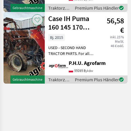
SCHLEPPER ERSATZTEILE.
Traktorzubehör
Premium Plus Händler
Gebrauchtmaschine
Bei weiteren fragen
/ Case IH
Case IH Puma
kontaktieren
56,58
160 145 170
€
parts,
Bj. 2015
inkl. 23 %
MwSt.
ersatzteile,
46 € exkl.
USED - SECOND HAND
pieces
TRACTOR PARTS. For all
parts call us or send
P.H.U. Agrofarm
message by e-mail either
whatsapp. TRAKTOR -
55095 Byków
SCHLEPPER ERSATZTEILE.
Traktorzubehör
Premium Plus Händler
Gebrauchtmaschine
Bei weiteren fragen
/ Case IH
kontaktieren