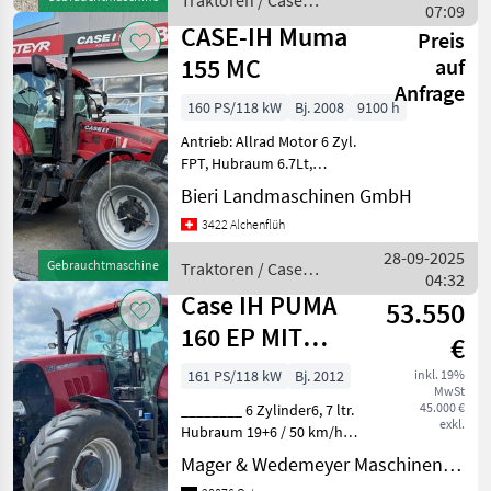
Traktoren / Case
meisten Länder d
07:09
IH
CASE-IH Muma
Preis
155 MC
auf
Anfrage
160 PS/118 kW
Bj. 2008
9100 h
Antrieb: Allrad Motor 6 Zyl.
FPT, Hubraum 6.7Lt,
Nennleistung 160PS max.,
Bieri Landmaschinen GmbH
Max-Leistung 178PS
3422 Alchenflüh
Bereifung 540/65R30
650/65R42 ca. 80% inkl.
28-09-2025
Gebrauchtmaschine
Traktoren / Case
Reifendruck-Regelanlage
04:32
IH
Str
Case IH PUMA
53.550
160 EP MIT
€
FRONTZAPFWELLE
161 PS/118 kW
Bj. 2012
inkl. 19%
MwSt
45.000 €
________ 6 Zylinder6, 7 ltr.
exkl.
Hubraum 19+6 / 50 km/h
Full Powershift
Mager & Wedemeyer Maschinenvertrieb GmbH & Co. KG
540/540E/1000 U/min