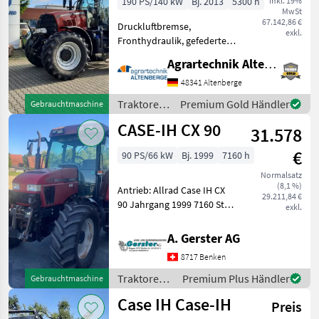
190 PS/140 kW
Bj. 2013
5300 h
inkl. 19%
MwSt
67.142,86 €
Druckluftbremse,
exkl.
Fronthydraulik, gefederte
Vorderachse, Klimaanlage,
Agrartechnik Altenberge GmbH
EHR, Luftsitz,
Kabinenfederung, AdBlue,
48341 Altenberge
Wegezapfwelle, Radio,
Traktoren
Premium Gold Händler
Gebrauchtmaschine
Fahrzeugpapiere
/ Case IH
CASE-IH CX 90
vorhanden,
31.578
Außenbedienung Hec
€
90 PS/66 kW
Bj. 1999
7160 h
Normalsatz
(8,1 %)
Antrieb: Allrad Case IH CX
29.211,84 €
90 Jahrgang 1999 7160 Std,
exkl.
Leistung 90PS 40km/h, 3
DW Ventile 2mittige
A. Gerster AG
Steuergeräte
8717 Benken
Fronthydraulik und
Frontzapfwelle
Traktoren /
Premium Plus Händler
Gebrauchtmaschine
Klimaanlage H
Case IH
Case IH Case-IH
Preis