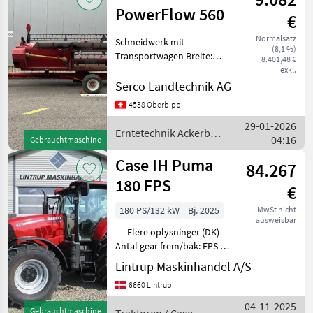
PowerFlow 560
€
Normalsatz
Schneidwerk mit
(8,1 %)
Transportwagen Breite:
8.401,48 €
5.60m Barre de coupe avec
exkl.
chariot Largeur: 5.60m
Serco Landtechnik AG
Sämtliche Maschinen sind
4538 Oberbipp
ab Platz erhältlich oder
29-01-2026
können nach Aufwand
Erntetechnik Ackerbau
04:16
Gebrauchtmaschine
/ Case IH
Case IH Puma
84.267
180 FPS
€
180 PS/132 kW
Bj. 2025
MwSt nicht
ausweisbar
== Flere oplysninger (DK) ==
Antal gear frem/bak: FPS Er
til salg: Til salg nu Wir
Lintrup Maskinhandel A/S
verkaufen diesen
6660 Lintrup
brandneuen CaseIH Puma
180 4wd Traktor in die
04-11-2025
Gebrauchtmaschine