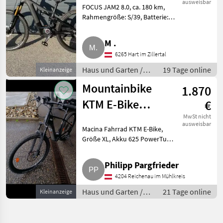
ausweisbar
FOCUS JAM2 8.0, ca. 180 km,
Rahmengröße: S/39, Batterie:
Bosch Powertube, 750 Wh,
herausnehmbar, abschließbar,
M .
Motor: Bosch Performance CX-
6265 Hart im Zillertal
Race, 85 Nm, 250 W, Steuer
Haus und Garten /
19 Tage online
Kleinanzeige
Sportgeräte
Mountainbike
1.870
KTM E-Bike
€
Macina
MwSt nicht
ausweisbar
Macina Fahrrad KTM E-Bike,
Größe XL, Akku 625 PowerTube,
Motor Bosch Performance Line
CX 90 Nm, 14.200 km/h,
Philipp Pargfrieder
Ladegerät, Fahrradschloss und
4204 Reichenau im Mühlkreis
alle Verschleißteile erneu
Haus und Garten /
21 Tage online
Kleinanzeige
Sportgeräte