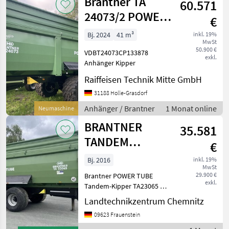
Brantner TA
60.571
24073/2 POWER-
€
TUBE
Bj. 2024
41 m³
inkl. 19%
MwSt
50.900 €
VDBT24073CP133878
exkl.
Anhänger Kipper
Raiffeisen Technik Mitte GmbH
31188 Holle-Grasdorf
Anhänger / Brantner
1 Monat online
Neumaschine
BRANTNER
35.581
TANDEM
€
TA23065C
Bj. 2016
inkl. 19%
MwSt
29.900 €
Brantner POWER TUBE
exkl.
Tandem-Kipper TA23065 C
Baujahr 2026 Tandem-
Landtechnikzentrum Chemnitz
Fahrwerk parabelgefedert
09623 Frauenstein
Bereifung Vredestein
Floatation 560/60