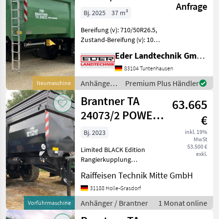
Anfrage
Tube +
Bj. 2025
37 m³
Bereifung (v): 710/50R26.5,
Zustand-Bereifung (v): 100,
Zustand-Bereifung (h): 100,
Eder Landtechnik GmbH
Geschwindigkeit: 40,
Leergewicht: 8620, Länge:
83104 Tuntenhausen
930, Höhe: 305, Lenkachse
Anhänger /
Premium Plus Händler
Neumaschine
________
Brantner
Brantner TA
63.665
24073/2 POWER-
€
TUBE
Bj. 2023
inkl. 19%
MwSt
53.500 €
Limited BLACK Edition
exkl.
Rangierkupplung
mechanisch 2-Seitenkipper.
Raiffeisen Technik Mitte GmbH
links hyd. Ent- und
Verriegelung der seitlichen
31188 Holle-Grasdorf
Wände walzprofilierte
Anhänger / Brantner
1 Monat online
Vorführmaschine
Stahlaufsatz- wände
600mm Plat