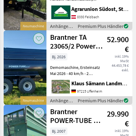
Kipper-Bauart: Einseiten-
Agrarunion Südost, Standort Gniebing
MARKTPLATZ
Kipper, Bremse:
Druckluftbremse, hydr.
8330 Feldbach
Marktplatz
Händlerangebote
Kleinanzeigen
Bordwandverriegelung,
Anhänger /
Premium Plus Händler
Neumaschine
autom. Rückwand, Pendel-
Brantner
Brantner TA
Bordwände, Typens
52.900
23065/2 Power
€
Tube Plus
Bj. 2026
inkl. 19%
MwSt
44.453,78 €
Demomaschine, Ersteinsatz
exkl.
Mai 2026 - 40 km/h - 2
Hubzylinder - 2 Leiter DL
Klaus Sämann Landmaschinen Fachbetrieb GmbH
Bremse mit ALB -
Lenkachse hydr arretierbar
97215 Uffenheim
BPW Achsen - Bremse
Anhänger /
Premium Plus Händler
Neumaschine
410x180 mm - Spur 2, 225 m
Brantner
Brantner
29.990
POWER-TUBE TA
€
23065
Bj. 2007
inkl. 19%
MwSt