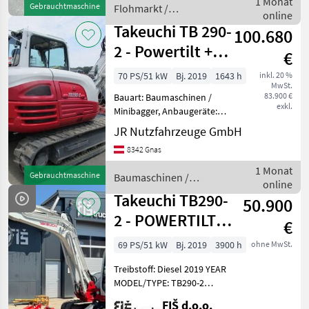
1 Monat
Gebrauchtmaschine
Flohmarkt /
R22.5hydraulische
online
Brantner
Heckklappe mit Korn
Takeuchi TB 290-
100.680
2 - Powertilt +
€
Schnellwechsler-
70 PS/51 kW
Bj. 2019
1643 h
inkl. 20 %
MwSt.
Klima-4 L
83.900 €
Bauart: Baumaschinen /
exkl.
Minibagger, Anbaugeräte:
Schnellwechsler, Löffel,
JR Nutzfahrzeuge GmbH
Sonderausstattung: 3.
8342 Gnas
Ventil, 4. Ventil,
Arbeitsscheinwerfer hinten,
1 Monat
Gebrauchtmaschine
Baumaschinen /
Arbeitsscheinwerfer vo
online
Takeuchi
Takeuchi TB290-
50.900
2 - POWERTILT -
€
3X BUCKETS -
69 PS/51 kW
Bj. 2019
3900 h
ohne MwSt.
2019 YEAR - 3
Treibstoff: Diesel 2019 YEAR
MODEL/TYPE: TB290-2
WORKING HOURS: 3.900 h
FIŠ d.o.o.