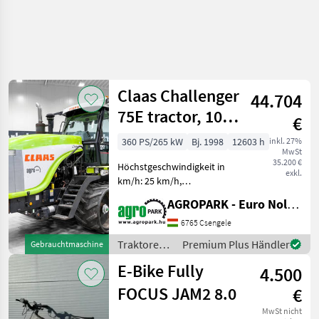
Claas Challenger
44.704
75E tractor, 10/2
€
Powershift, 10
360 PS/265 kW
Bj. 1998
12603 h
inkl. 27%
MwSt
lite
35.200 €
Höchstgeschwindigkeit in
exkl.
km/h: 25 km/h,
Zapfwellendrehzahl: 1000
AGROPARK - Euro Noliker Kft.
Claas Challenger 75E (12603
BStunden) 10/2 Powershift-
6765 Csengele
Getriebe, 10, 3-Liter-CAT-
Traktoren /
Premium Plus Händler
Gebrauchtmaschine
Motor, Klimaanlage, 4
Claas
E-Bike Fully
4.500
FOCUS JAM2 8.0
€
MwSt nicht