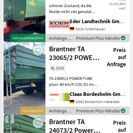
25.201,68 €
schöner Zustand, da die
exkl.
Mulde nicht viel genutzt
wurde siehe Innen Baujahr
Eder Landtechnik GmbH
2007 ca. 35 m³ 6, 50 m
Brückenlänge 20 To. zul
83104 Tuntenhausen
Gesamtgewicht Anhänger
Anhänger /
Premium Plus Händler
Gebrauchtmaschine
Muldenkipper
Brantner
Brantner TA
Preis
23065/2 POWER-
auf
Anfrage
TUBE
Bj. 2026
TA 23065/2 POWER-TUBE
plus+ 40 km/h COC EU mit 2
Hubzylinder mit 2-Leiter-
Claas Bordesholm GmbH
DL-Bremse mit ALB
Serienausrüstung:
24582 Bordesholm-Wattenbek
Fahrgestell: Rechteck-
Anhänger /
Premium Plus Händler
Neumaschine
Rahmen /Geschlossener
Brantner
Brantner TA
Doppel-Pres
Preis
24073/2 Power-
auf