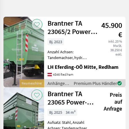
Suche
verfeinern
Brantner TA
45.900
Kategorie
Land
Filter
2
23065/2 Power
€
Tube
15
Bj. 2023
inkl. 20 %
AKTUELLER
Zurücksetzen
Ergebnisse
MwSt.
PFAD
38.250 €
anzeigen
Anzahl Achsen:
exkl.
Brantner
Tandemachser, hydr.
Ta 23065 2
Bordwandverriegelung,
Power
LH Eferding-OÖ Mitte, Redlham
Aufsatz: Stahl, Typenschein,
Tube
Bremse: Druckluftbremse
4846 Redlham
40km/h, 2 Hubzylinder, 2
KATEGORIE
Anhänger /
Premium Plus Händler
Neumaschine
WÄHLEN
Leiter Druckluft mit ALB,
Brantner
Brantner TA
Rangierk
Preis
Landtechnik
9
23065 Power-
auf
Anfrage
Tube plus
Bautechnik
3
Bj. 2025
34 m³
Aufsatz: Stahl, Anzahl
Sonstiges
3
Achsen: Tandemachser,