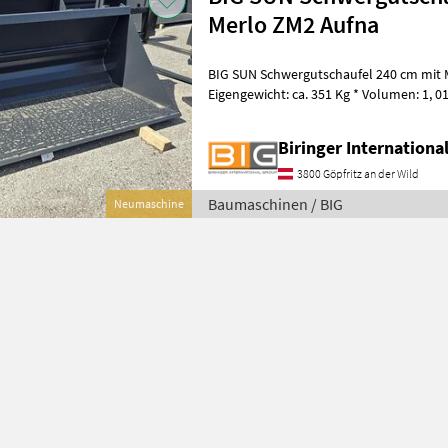
Merlo ZM2 Aufna
BIG SUN Schwergutschaufel 240 cm mit
Eigengewicht: ca. 351 Kg * Volumen: 1,
und Löffel
Biringer Internation
3800 Göpfritz an der Wild
Baumaschinen / BIG
Neumaschine