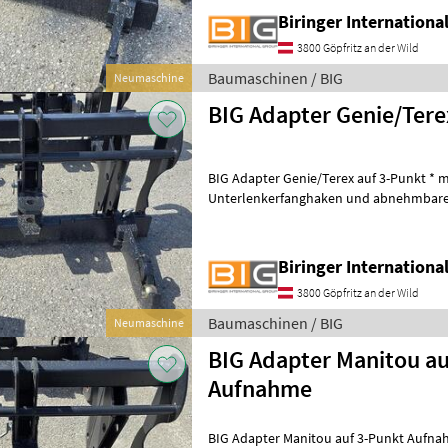
Biringer Internation
3800 Göpfritz an der Wild
Baumaschinen / BIG
Neumaschine
BIG Adapter Genie/Tere
BIG Adapter Genie/Terex auf 3-Punkt * m
Unterlenkerfanghaken und abnehmbare
Eigengewicht ca. 190 kg * KAT 3 Baumas
Biringer Internation
3800 Göpfritz an der Wild
Baumaschinen / BIG
Neumaschine
BIG Adapter Manitou au
Aufnahme
BIG Adapter Manitou auf 3-Punkt Aufnah