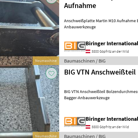
Aufnahme
Anschweißplatte Martin M10 Aufnahme 
Anbauwerkzeuge
Biringer Internation
3800 Göpfritz an der Wild
Baumaschinen / BIG
Neumaschine
BIG VTN Anschweißteil
BIG VTN Anschweißteil Bolzendurchme
Bagger-Anbauwerkzeuge
Biringer Internation
3800 Göpfritz an der Wild
Baumaschinen / BIG
Neumaschine