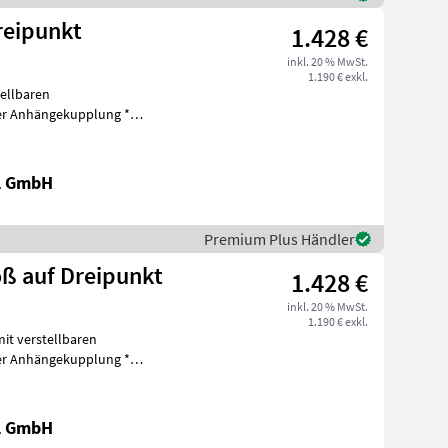
reipunkt
1.428 €
inkl. 20 % MwSt.
1.190 € exkl.
tellbaren
r Anhängekupplung *
schinen Bagger-Anbauwe
al GmbH
Premium Plus Händler
ß auf Dreipunkt
1.428 €
inkl. 20 % MwSt.
1.190 € exkl.
it verstellbaren
r Anhängekupplung *
chinen Bagger
al GmbH