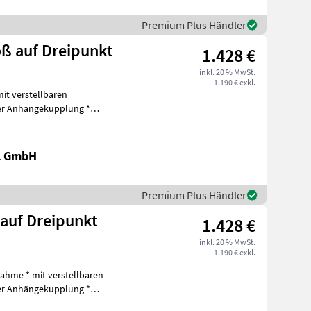
Premium Plus Händler
ß auf Dreipunkt
1.428 €
inkl. 20 % MwSt.
1.190 € exkl.
it verstellbaren
r Anhängekupplung *
chinen Bagger-An
al GmbH
Premium Plus Händler
auf Dreipunkt
1.428 €
inkl. 20 % MwSt.
1.190 € exkl.
ahme * mit verstellbaren
r Anhängekupplung *
chinen Ba