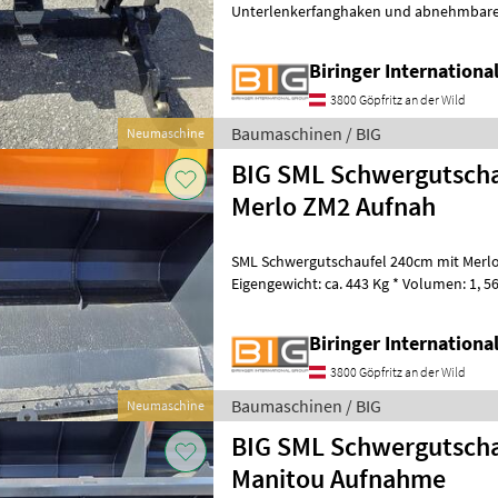
Unterlenkerfanghaken und abnehmbare
Eigengewicht ca. 190 kg Baumaschinen 
Biringer Internation
3800 Göpfritz an der Wild
Baumaschinen / BIG
Neumaschine
BIG SML Schwergutscha
Merlo ZM2 Aufnah
SML Schwergutschaufel 240cm mit Merl
Eigengewicht: ca. 443 Kg * Volumen: 1,
und Löffel
Biringer Internation
3800 Göpfritz an der Wild
Baumaschinen / BIG
Neumaschine
BIG SML Schwergutscha
Manitou Aufnahme