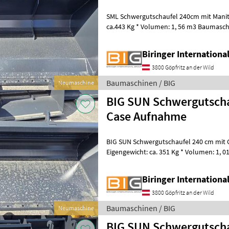
SML Schwergutschaufel 240cm mit Manit
ca.443 Kg * Volumen: 1, 56 m3 Baumasch
Biringer Internation
3800 Göpfritz an der Wild
Baumaschinen / BIG
Neumaschine
BIG SUN Schwergutscha
Case Aufnahme
BIG SUN Schwergutschaufel 240 cm mit
Eigengewicht: ca. 351 Kg * Volumen: 1,
und Löffel
Biringer Internation
3800 Göpfritz an der Wild
Baumaschinen / BIG
Neumaschine
BIG SUN Schwergutscha