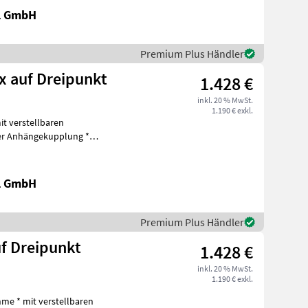
al GmbH
Premium Plus Händler
x auf Dreipunkt
1.428 €
inkl. 20 % MwSt.
1.190 € exkl.
it verstellbaren
r Anhängekupplung *
chinen Bagger-An
al GmbH
Premium Plus Händler
f Dreipunkt
1.428 €
inkl. 20 % MwSt.
1.190 € exkl.
me * mit verstellbaren