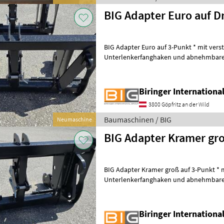
BIG Adapter Euro auf D
BIG Adapter Euro auf 3-Punkt * mit vers
Unterlenkerfanghaken und abnehmbare
Eigengewicht ca. 190 kg * KAT 3 Bauma
Biringer Internation
3800 Göpfritz an der Wild
Baumaschinen / BIG
Neumaschine
BIG Adapter Kramer gro
BIG Adapter Kramer groß auf 3-Punkt * m
Unterlenkerfanghaken und abnehmbare
Eigengewicht ca. 190 kg * KAT 3 Baumas
Biringer Internation