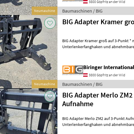
3800 Göpfritz an der Wild
Baumaschinen / BIG
Neumaschine
BIG Adapter Kramer gro
BIG Adapter Kramer groß auf 3-Punkt * m
Unterlenkerfanghaken und abnehmbare
Eigengewicht ca. 190 kg * KAT 3 Baumas
Biringer Internation
3800 Göpfritz an der Wild
Baumaschinen / BIG
Neumaschine
BIG Adapter Merlo ZM2 
Aufnahme
BIG Adapter Merlo ZM2 auf 3-Punkt Aufn
Unterlenkerfanghaken und abnehmbare
Eigengewicht ca. 190 kg * KAT 3 Baumas