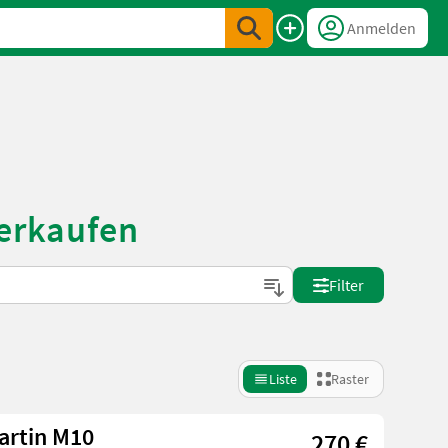
Anmelden
verkaufen
Filter
Liste
Raster
artin M10
270 €