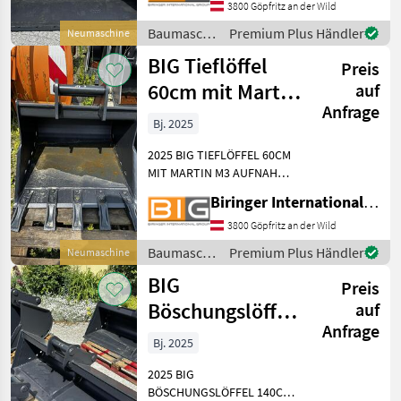
Baumaschinen Schaufel
3800 Göpfritz an der Wild
und Löffel
Baumaschinen
Premium Plus Händler
Neumaschine
/ BIG
BIG Tieflöffel
Preis
60cm mit Martin
auf
Anfrage
M3 Aufnahme
Bj. 2025
2025 BIG TIEFLÖFFEL 60CM
MIT MARTIN M3 AUFNAHME
Technische Daten: *
Biringer International GmbH
Gewicht: 82 kg *
Aufnahmebreite: 60 cm *
3800 Göpfritz an der Wild
Inhalt: 95 ltr. * KAT 2 -
Baumaschinen
Premium Plus Händler
Neumaschine
passend zu 1.9 - 2.7 t Bagger
/ BIG
BIG
Preis
Böschungslöffel
auf
Anfrage
140cm mit MS03
Bj. 2025
Symblock
2025 BIG
Aufnahme
BÖSCHUNGSLÖFFEL 140CM