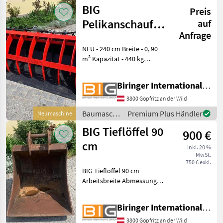
/ BIG
BIG
Preis
Pelikanschaufel
auf
Anfrage
240 cm mit
NEU - 240 cm Breite - 0, 90
Merlo Aufnahme
m³ Kapazität - 440 kg
Eigengewicht - mit Merlo
Aufnahme - Krokoschaufel /
Biringer International GmbH
Pelikanschaufel mit 2
hinten liegenden hyd.
3800 Göpfritz an der Wild
Zylindern - starker
Baumaschinen
Premium Plus Händler
Neumaschine
/ BIG
BIG Tieflöffel 90
900 €
cm
inkl. 20 %
MwSt.
750 € exkl.
BIG Tieflöffel 90 cm
Arbeitsbreite Abmessungen
der Aufnahme:
Bolzendurchmesser: 60 mm
Biringer International GmbH
Stiel-/Aufnahmebreite: 270
mm Aufnahmebreite beim
3800 Göpfritz an der Wild