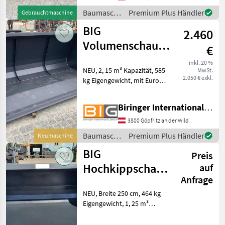
Knochen: 210 mm
Baumaschinen
Premium Plus Händler
Gebrauchtmaschine
Bolzenabstand
/ BIG
BIG
2.460
Volumenschaufel
€
250 cm mit Euro
inkl. 20 %
NEU, 2, 15 m³ Kapazität, 585
MwSt.
Aufnahme
2.050 € exkl.
kg Eigengewicht, mit Euro
Aufnahme Baumaschinen
Schaufel und Löffel
Biringer International GmbH
3800 Göpfritz an der Wild
Baumaschinen
Premium Plus Händler
Neumaschine
/ BIG
BIG
Preis
Hochkippschaufel
auf
Anfrage
250 cm passend
NEU, Breite 250 cm, 464 kg
zu Euro
Eigengewicht, 1, 25 m³
Aufnahme
Kapazität, mit Euro
Aufnahme Baumaschinen