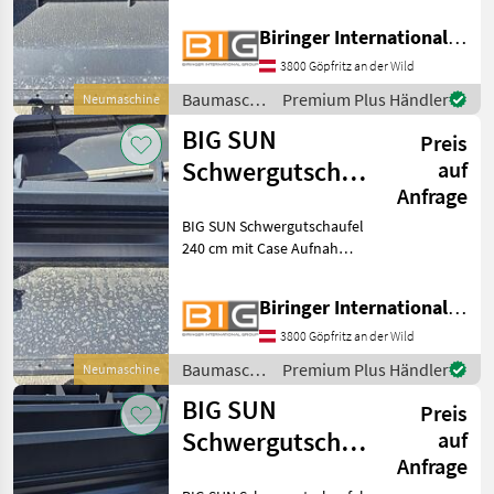
Caterpillar
ca.443 Kg * Volumen: 1, 56
Biringer International GmbH
m3 Baumaschinen Schaufel
Winkelbauer
und Löffel
3800 Göpfritz an der Wild
Baumaschinen
Premium Plus Händler
Neumaschine
Cangini
/ BIG
BIG SUN
Preis
Lehnhoff
Schwergutschaufel
auf
Anfrage
240 cm mit Case
Agri Manutention
BIG SUN Schwergutschaufel
Aufnahme
240 cm mit Case Aufnahme
Alle 14
* Eigengewicht: ca. 351 Kg *
anzeigen
Volumen: 1, 01 m3
Biringer International GmbH
Baumaschinen Schaufel
MODELL
und Löffel
3800 Göpfritz an der Wild
Baumaschinen
Premium Plus Händler
Neumaschine
/ BIG
BIG SUN
Tieflöffel
Preis
30 cm
Schwergutschaufel
auf
Tieflöffel
Anfrage
240 cm mit
40 cm