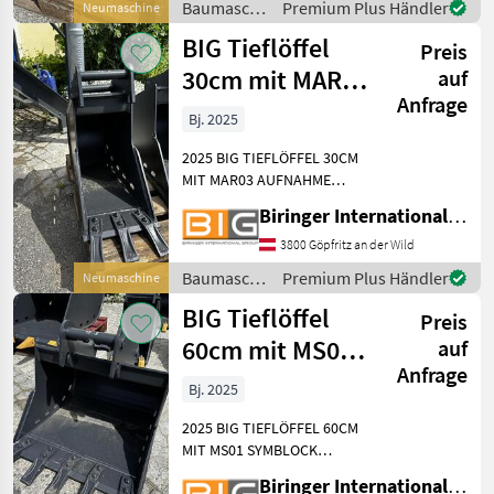
Baumaschinen
Premium Plus Händler
Neumaschine
passend zu 2, 8 - 3, 9 t Ba
/ BIG
BIG Tieflöffel
Preis
30cm mit MAR03
auf
Anfrage
Aufnahme
Bj. 2025
2025 BIG TIEFLÖFFEL 30CM
MIT MAR03 AUFNAHME
Technische Daten: *
Biringer International GmbH
Gewicht: 61kg *
Aufnahmebreite: 30 cm *
3800 Göpfritz an der Wild
Inhalt: 57 ltr. * KAT 3 -
Baumaschinen
Premium Plus Händler
Neumaschine
passend zu 2, 8 - 3, 9 t
/ BIG
BIG Tieflöffel
Bagger Bauma
Preis
60cm mit MS01
auf
Anfrage
Symblock
Bj. 2025
Aufnahme
2025 BIG TIEFLÖFFEL 60CM
MIT MS01 SYMBLOCK
AUFNAHME Technische
Biringer International GmbH
Daten: * Gewicht: 80 kg *