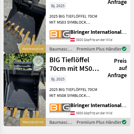
Anfrage
Symblock
Bj. 2025
Aufnahme
2025 BIG TIEFLÖFFEL 70CM
MIT MS03 SYMBLOCK
AUFNAHME Technische
Biringer International GmbH
Daten: * Gewicht: 103 kg *
Aufnahmebreite: 70 cm *
3800 Göpfritz an der Wild
Inhalt: 149 ltr. * KAT 3 -
Baumaschinen
Premium Plus Händler
Neumaschine
passend zu 2.8 - 3.9t Ba
/ BIG
BIG Tieflöffel
Preis
70cm mit MS08
auf
Anfrage
Symblock
Bj. 2025
Aufnahme
2025 BIG TIEFLÖFFEL 70CM
MIT MS08 SYMBLOCK
AUFNAHME Technische
Biringer International GmbH
Daten: * Gewicht: 210 kg *
Aufnahmebreite: 70 cm *
3800 Göpfritz an der Wild
Inhalt: 293 ltr. * KAT 5 -
Baumaschinen
Premium Plus Händler
Neumaschine
passend zu 5.6 - 9t Bagg
/ BIG