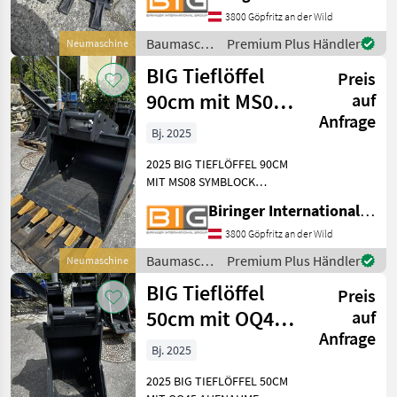
Aufnahmebreite: 60 cm *
3800 Göpfritz an der Wild
Inhalt: 95 ltr. * KAT 2 -
Baumaschinen
Premium Plus Händler
Neumaschine
passend zu 1, 9 - 2, 7 t Bag
/ BIG
BIG Tieflöffel
Preis
90cm mit MS08
auf
Anfrage
Symblock
Bj. 2025
Aufnahme
2025 BIG TIEFLÖFFEL 90CM
MIT MS08 SYMBLOCK
AUFNAHME Technische
Biringer International GmbH
Daten: * Gewicht: 285kg *
Aufnahmebreite: 90 cm *
3800 Göpfritz an der Wild
Inhalt: 388 ltr. * KAT 5 -
Baumaschinen
Premium Plus Händler
Neumaschine
passend zu 5, 6 - 9 t Bagg
/ BIG
BIG Tieflöffel
Preis
50cm mit OQ45
auf
Anfrage
Aufnahme
Bj. 2025
2025 BIG TIEFLÖFFEL 50CM