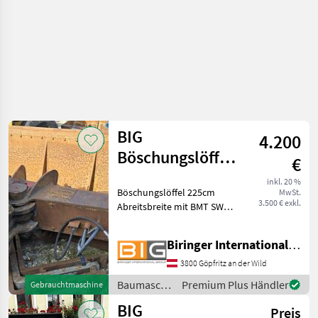
BIG
4.200
Böschungslöffel
€
225cm
inkl. 20 %
Böschungslöffel 225cm
MwSt.
Abreitsbreite
3.500 € exkl.
Abreitsbreite mit BMT SW3
mit BMT SW3
Aufnahme Baumaschinen
Schaufel und Löffel
Biringer International GmbH
3800 Göpfritz an der Wild
Baumaschinen
Premium Plus Händler
Gebrauchtmaschine
/ BIG
BIG
Preis