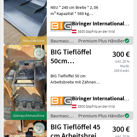
Schäffer
NEU * 240 cm Breite * 2, 06
Aufnahme
m³ Kapazität * 569 kg
Eigengewicht mit Schäffer
Biringer International GmbH
Aufnahme Fotos sind nur
Beispielfotos! Auch viele
3800 Göpfritz an der Wild
weitere Schaufeln mit
Baumaschinen
Premium Plus Händler
Neumaschine
diversen Aufnahmen
/ BIG
BIG Tieflöffel
300 €
50cm
inkl. 20 %
MwSt.
Arbeitsbreite
250 € exkl.
BIG Tieflöffel 50 cm
Arbeitsbreite mit Zähnen
mit
Schnellwechsleraufnahme
Biringer International GmbH
Abmessungen der
Aufnahme:
3800 Göpfritz an der Wild
Bolzendurchmesser: 40 mm
Baumaschinen
Premium Plus Händler
Gebrauchtmaschine
Stiel-/Aufnahmebreite: 210
/ BIG
mm Keilverrie
BIG Tieflöffel 45
300 €
cm Arbeitsbreite
inkl. 20 %