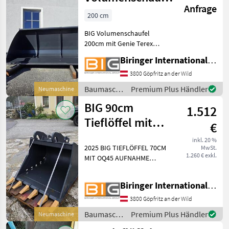
Anfrage
200cm mit Genie
200 cm
Terex Aufnahme
BIG Volumenschaufel
200cm mit Genie Terex
Aufnahme * Eigengewicht:
Biringer International GmbH
493 kg * Volumen: 1, 72 m3
Baumaschinen Schaufel
3800 Göpfritz an der Wild
und Löffel
Baumaschinen
Premium Plus Händler
Neumaschine
/ BIG
BIG 90cm
1.512
Tieflöffel mit
€
CW10 Verachtert
inkl. 20 %
2025 BIG TIEFLÖFFEL 70CM
MwSt.
Aufnahme
1.260 € exkl.
MIT OQ45 AUFNAHME
Technische Daten: *
Gewicht: 237 kg *
Biringer International GmbH
Aufnahmebreite: 90 cm *
Inhalt: 388 ltr. * KAT 5 -
3800 Göpfritz an der Wild
passend zu 5, 6 - 9 t Bagger
Baumaschinen
Premium Plus Händler
Neumaschine
Bauma
/ BIG