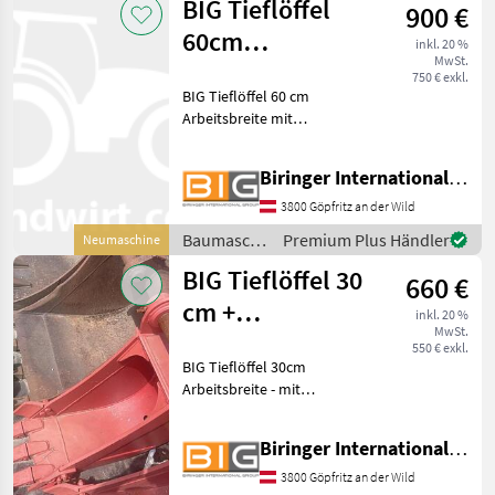
Bolzendurchmesser: 45 mm
BIG Tieflöffel
900 €
60cm
inkl. 20 %
MwSt.
Arbeitsbreite
750 € exkl.
BIG Tieflöffel 60 cm
Arbeitsbreite mit
Verbreiterungen auf 70cm
mit angeschweißten
Biringer International GmbH
Zähnen und
Schneidemesser mit
3800 Göpfritz an der Wild
Schnellwechsleraufnahme
Baumaschinen
Premium Plus Händler
Neumaschine
oder fix verbolzt
/ BIG
Abmessunge
BIG Tieflöffel 30
660 €
cm +
inkl. 20 %
MwSt.
Verbreiterungen
550 € exkl.
BIG Tieflöffel 30cm
auf 35 cm
Arbeitsbreite - mit
Verbreiterungen auf 35 cm
fix verbolzte Aufnahme Neu
Biringer International GmbH
und ungebraucht
Abmessungen der
3800 Göpfritz an der Wild