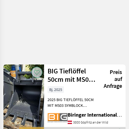
BIG Tieflöffel
Preis
50cm mit MS03
auf
Anfrage
Symblock
Bj. 2025
Aufnahme
2025 BIG TIEFLÖFFEL 50CM
MIT MS03 SYMBLOCK
AUFNAHME Technische
Biringer International GmbH
Daten: * Gewicht: 93 kg *
Aufnahmebreite: 50 cm *
3800 Göpfritz an der Wild
Inhalt: 103 ltr. * KAT 3 -