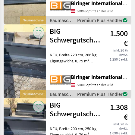
Biringer International GmbH
Schaufel und Löffel
3800 Göpfritz an der Wild
Baumaschinen
Premium Plus Händler
Neumaschine
/ BIG
BIG
1.500
Schwergutschaufel
€
220 cm mit JCB
inkl. 20 %
NEU, Breite 220 cm, 266 kg
MwSt.
Q fit Aufna
1.250 € exkl.
Eigengewicht, 0, 75 m³
Kapazität, mit JCB Q fit
Aufnahme Baumaschinen
Biringer International GmbH
Schaufel und Löffel
3800 Göpfritz an der Wild
Baumaschinen
Premium Plus Händler
Neumaschine
/ BIG
BIG
1.308
Schwergutschaufel
€
200 cm mit Dieci
inkl. 20 %
NEU, Breite 200 cm, 250 kg
MwSt.
Agri Farm
1.090 € exkl.
Eigengewicht, 0, 70 m³