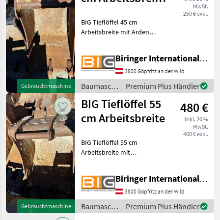
MwSt.
mit Arden
250 € exkl.
BIG Tieflöffel 45 cm
Aufnahm
Arbeitsbreite mit Arden
Aufnahme mit Zähnen
Keilverriegelung hinten
Biringer International GmbH
Abmessungen der
Aufnahme:
3800 Göpfritz an der Wild
Bolzendurchmesser: 45 mm
Baumaschinen
Premium Plus Händler
Gebrauchtmaschine
Stiel-/Aufnahmebreite: 22
/ BIG
BIG Tieflöffel 55
480 €
cm Arbeitsbreite
inkl. 20 %
MwSt.
400 € exkl.
BIG Tieflöffel 55 cm
Arbeitsbreite mit
aufgeschraubten Zähnen
mit
Biringer International GmbH
Schnellwechsleraufnahme
Keilverriegelung hinten
3800 Göpfritz an der Wild
Abmessungen der
Baumaschinen
Premium Plus Händler
Gebrauchtmaschine
Aufnahme:
/ BIG