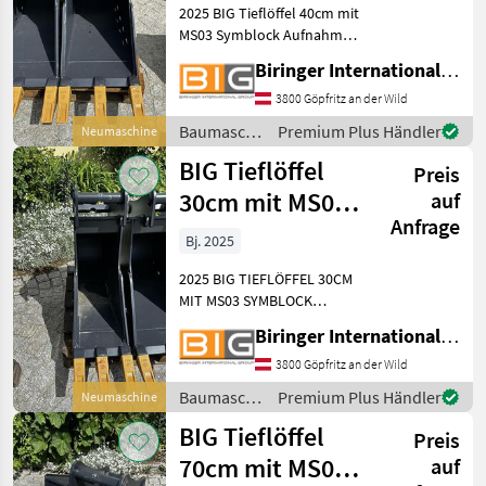
2025 BIG Tieflöffel 40cm mit
MS03 Symblock Aufnahme
Technische Daten: Gewicht:
Biringer International GmbH
115 kg Aufnahmebreite: 40
cm Inhalt: 94 ltr. KAT 4 -
3800 Göpfritz an der Wild
passend zu 4 - 5.5 t Bagger
Baumaschinen
Premium Plus Händler
Neumaschine
Bauma
/ BIG
BIG Tieflöffel
Preis
30cm mit MS03
auf
Anfrage
Symblock
Bj. 2025
Aufnahme
2025 BIG TIEFLÖFFEL 30CM
MIT MS03 SYMBLOCK
AUFNAHME Technische
Biringer International GmbH
Daten: * Gewicht: 104 kg *
Aufnahmebreite: 30 cm *
3800 Göpfritz an der Wild
Inhalt: 90 ltr. * KAT 4 -
Baumaschinen
Premium Plus Händler
Neumaschine
passend zu 4 - 5.5 t Bagg
/ BIG
BIG Tieflöffel
Preis
70cm mit MS03
auf