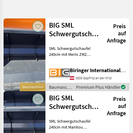
Suche
verfeinern
BIG SML
Preis
Kategorie
Land
Filter
4
Schwergutschaufel
auf
Anfrage
240cm mit Merlo
110
AKTUELLER
SML Schwergutschaufel
Zurücksetzen
Ergebnisse
ZM2 Aufnah
PFAD
240cm mit Merlo ZM2
anzeigen
Bautechnik
Aufnahme * Eigengewicht:
ca. 443 Kg * Volumen: 1, 56
Baumaschinen
Biringer International GmbH
m3 Baumaschinen Schaufel
Schaufel
und Löffel
3800 Göpfritz an der Wild
Und
Loeffel
Baumaschinen
Premium Plus Händler
Neumaschine
/ BIG
Big
BIG SML
Preis
Schwergutschaufel
auf
KATEGORIE
WÄHLEN
Anfrage
240cm mit
SML Schwergutschaufel
Manitou
BIG
240cm mit Manitou
Aufnahme
Aufnahme * Eigengewicht: