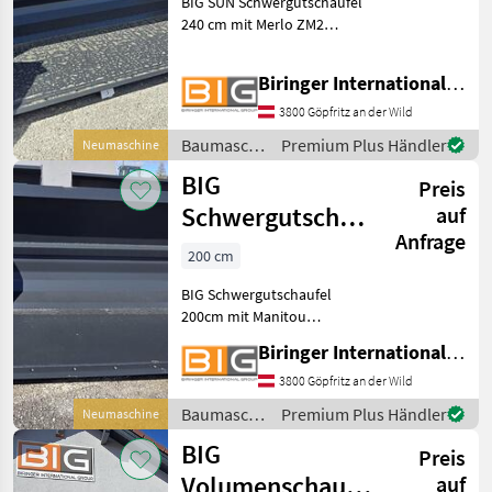
BIG SUN Schwergutschaufel
Merlo ZM2 Aufna
240 cm mit Merlo ZM2
MARKTPLATZ
Aufnahme * Eigengewicht:
Marktplatz
Händlerangebote
Kleinanzeigen
ca. 351 Kg * Volumen: 1, 01
Biringer International GmbH
m3 Baumaschinen Schaufel
und Löffel
3800 Göpfritz an der Wild
Baumaschinen
Premium Plus Händler
Neumaschine
/ BIG
BIG
Preis
Schwergutschaufel
auf
Anfrage
200cm mit
200 cm
Manitou
BIG Schwergutschaufel
Aufnahme
200cm mit Manitou
Aufnahme * Eigengewicht:
Biringer International GmbH
303 kg * Volumen: 0, 84 m3
Baumaschinen Schaufel
3800 Göpfritz an der Wild
und Löffel
Baumaschinen
Premium Plus Händler
Neumaschine
/ BIG
BIG
Preis
Volumenschaufel
auf