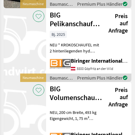
Bolzen Abstand (Mitte zu
Baumaschinen
Premium Plus Händler
Neumaschine
Mitte)
/ BIG
BIG
Preis
Pelikanschaufel
auf
Anfrage
220 cm mit Euro
Bj. 2025
Aufnahme
NEU * KROKOSCHAUFEL mit
2 hintenliegenden hyd.
Zylindern * starker doppelt
Biringer International GmbH
versteifter Niederhalter *
220 cm Breite * 0, 77 m³
3800 Göpfritz an der Wild
Kapazität * 410 kg
Baumaschinen
Premium Plus Händler
Neumaschine
Eigengewicht * mit E
/ BIG
BIG
Preis
Volumenschaufel
auf
Anfrage
200 cm mit
NEU, 200 cm Breite, 493 kg
Kramer
Eigengewicht, 1, 75 m³
Aufnahme
Kapazität, passend zu
Kramer Aufnahme Fotos
Biringer International GmbH