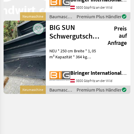
sind Beispielfotos!
Baumaschinen Schaufel
3800 Göpfritz an der Wild
und Löffel
Baumaschinen
Premium Plus Händler
Neumaschine
/ BIG
BIG SUN
Preis
Schwergutschaufel
auf
Anfrage
250 cm mit Atlas
NEU * 250 cm Breite * 1, 05
Aufnahme
m³ Kapazität * 364 kg
Eigengewicht mit Atlas
Aufnahme, eingeschweißte
Biringer International GmbH
Hardox Schürfleiste 150 x 16
mm, Abmessungen: 250 x
3800 Göpfritz an der Wild
125 x 80 cm Foto
Baumaschinen
Premium Plus Händler
Neumaschine
/ BIG