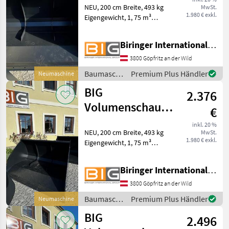
NEU, 200 cm Breite, 493 kg
MwSt.
Manitou
1.980 € exkl.
Eigengewicht, 1, 75 m³
Aufnahme
Kapazität, passend zu
Manitou Aufnahme
Biringer International GmbH
Baumaschinen Schaufel
und Löffel
3800 Göpfritz an der Wild
Baumaschinen
Premium Plus Händler
Neumaschine
/ BIG
BIG
2.376
Volumenschaufel
€
200 cm mit
inkl. 20 %
NEU, 200 cm Breite, 493 kg
MwSt.
Merlo ZM2
1.980 € exkl.
Eigengewicht, 1, 75 m³
Aufnahm
Kapazität, passend zu Merlo
ZM2 Aufnahme
Biringer International GmbH
Baumaschinen Schaufel
und Löffel
3800 Göpfritz an der Wild
Baumaschinen
Premium Plus Händler
Neumaschine
/ BIG
BIG
2.496