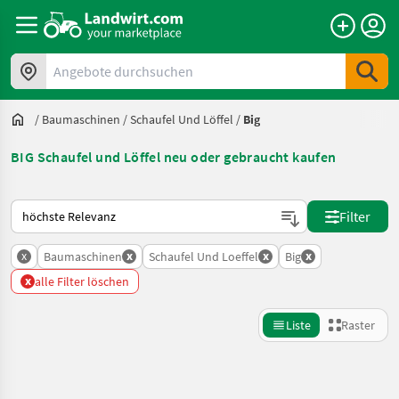
Angebote durchsuchen
/
Baumaschinen
/
Schaufel Und Löffel
/
Big
BIG Schaufel und Löffel neu oder gebraucht kaufen
So wird auf Landwirt.com sortiert
Filter
x
x
x
x
Baumaschinen
Schaufel Und Loeffel
Big
x
alle Filter löschen
Liste
Raster