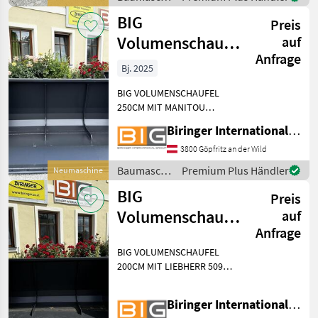
und Löffe
/ BIG
BIG
Preis
Volumenschaufel
auf
Anfrage
250cm mit
Bj. 2025
Manitou
BIG VOLUMENSCHAUFEL
Aufnahme
250CM MIT MANITOU
AUFNAHME * Baujahr: 2025
Biringer International GmbH
* Arbeitsbreite: 250 cm *
Eigengewicht: 585 kg *
3800 Göpfritz an der Wild
Kapazität: 2.15 m3
Baumaschinen
Premium Plus Händler
Neumaschine
Baumaschinen Schaufel
/ BIG
BIG
und Löffel
Preis
Volumenschaufel
auf
Anfrage
200cm mit
BIG VOLUMENSCHAUFEL
Liebherr 509
200CM MIT LIEBHERR 509
Aufnahme
AUFNAHME * Arbeitsbreite:
200 cm * Eigengewicht:
Biringer International GmbH
493kg * Kapazität: 1.72 m3