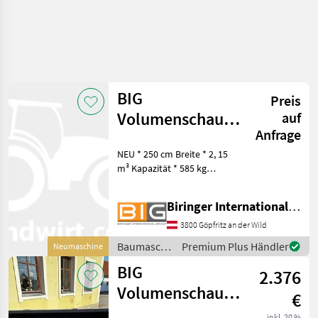
BIG
Preis
Volumenschaufel
auf
Anfrage
250 cm mit Atlas
NEU * 250 cm Breite * 2, 15
Aufnahme
m³ Kapazität * 585 kg
Eigengewicht mit Atlas
Aufnahme Fotos dienen als
Biringer International GmbH
Beispiel! Baumaschinen
Schaufel und Löffel
3800 Göpfritz an der Wild
Baumaschinen
Premium Plus Händler
Neumaschine
/ BIG
BIG
2.376
Volumenschaufel
€
200 cm mit
inkl. 20 %