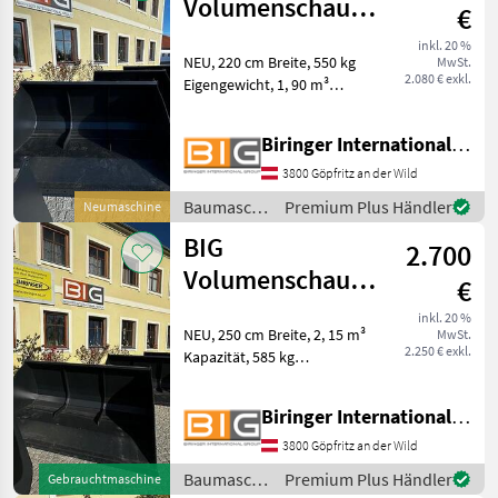
Volumenschaufel
€
220 cm mit
inkl. 20 %
NEU, 220 cm Breite, 550 kg
MwSt.
Merlo ZM2
2.080 € exkl.
Eigengewicht, 1, 90 m³
Aufnahm
Kapazität, mit Merlo ZM2
Aufnahme Baumaschinen
Biringer International GmbH
Schaufel und Löffel
3800 Göpfritz an der Wild
Baumaschinen
Premium Plus Händler
Neumaschine
/ BIG
BIG
2.700
Volumenschaufel
€
250 cm mit
inkl. 20 %
NEU, 250 cm Breite, 2, 15 m³
MwSt.
Merlo ZM2
2.250 € exkl.
Kapazität, 585 kg
Aufnahm
Eigengewicht, mit Merlo
ZM2 Aufnahme
Biringer International GmbH
Baumaschinen Schaufel
und Löffel
3800 Göpfritz an der Wild
Baumaschinen
Premium Plus Händler
Gebrauchtmaschine