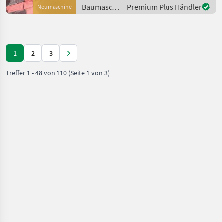
Aufnahme:
Baumaschinen
Premium Plus Händler
Neumaschine
Bolzendurchmesser: 50 mm
/ BIG
Stiel
1
2
3
Treffer
1
-
48
von
110
(Seite 1 von 3)