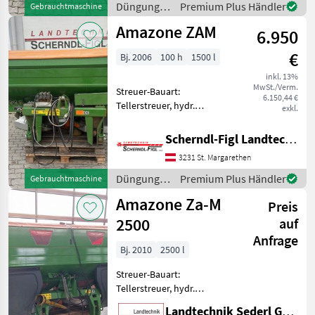
Mineraldüngerstreuer/Wiegestreuer
Düngung
Premium Plus Händler
Gebrauchtmaschine
und
Amazone ZAM
6.950
Beregnung
/ Amazone
€
Bj. 2006
100 h
1500 l
inkl. 13%
MwSt./Verm.
Streuer-Bauart:
6.150,44 €
Tellerstreuer, hydr.
exkl.
Betätigung,
Grenzstreueinrichtung,
Scherndl-Figl Landtechnik
Streumengenverstellung
3231 St. Margarethen
Wiegestreuer, elektrische
Vorwahlschaltung Fink
Düngung
Premium Plus Händler
Gebrauchtmaschine
Matthias - Düngung und
und
Amazone Za-M
Preis
Beregnung
/ Amazone
2500
auf
Anfrage
Bj. 2010
2500 l
Streuer-Bauart:
Tellerstreuer, hydr.
Betätigung,
Landtechnik Sederl GmbH