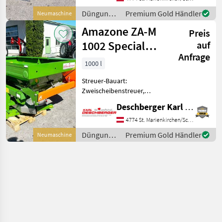
Easy Düngerstreuer mit
Düngung
Premium Gold Händler
Neumaschine
EasySet 2 Bedienung, 7-
und
Amazone ZA-M
poliges Signalkabe
Preis
Beregnung
/ Amazone
1002 Special
auf
Anfrage
Düngerstreuer
1000 l
Streuer-Bauart:
Zweischeibenstreuer,
Abdrehprobenset, hydr.
Deschberger Karl Landtechnik GesmbH & Co KG
Betätigung,
Grenzstreueinrichtung
4774 St. Marienkirchen/Schärding
Amazone ZA-M 1002 Special
Düngung
Premium Gold Händler
Neumaschine
Düngerstreuer mit Safety-
und
Set (bestehend aus Rohr
Beregnung
/ Amazone