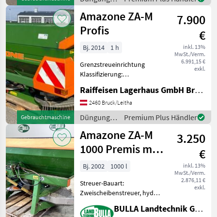
Amazone ZA-M 1250 - 900
und
Amazone ZA-M
Liter + 350 Lite
7.900
Beregnung
/ Amazone
Profis
€
Bj. 2014
1 h
inkl. 13%
MwSt./Verm.
6.991,15 €
Grenzstreueinrichtung
exkl.
Klassifizierung:
Gebrauchtmaschine;
Raiffeisen Lagerhaus GmbH Bruck/Leitha
Bearbeitete Fläche in ha:
950; Behältervolumen:
2460 Bruck/Leitha
2500; Arbeitsbreite: 36;
Düngung
Premium Plus Händler
Gebrauchtmaschine
Bauart: Angebaut;
und
Amazone ZA-M
Antriebsart: Mec
3.250
Beregnung
/ Amazone
1000 Premis mit
€
Plane
Bj. 2002
1000 l
inkl. 13%
MwSt./Verm.
2.876,11 €
Streuer-Bauart:
exkl.
Zweischeibenstreuer, hydr.
Betätigung,
BULLA Landtechnik GmbH
Grenzstreueinrichtung