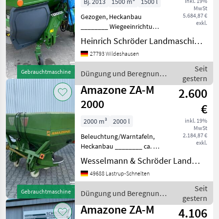
Bj. 2013
1500 m³
1500 l
inkl. 19%
MwSt
5.684,87 €
Gezogen, Heckanbau
exkl.
________ Wiegeeinrichtung,
Abstellrollen,
Heinrich Schröder Landmaschinen KG Wildeshausen
Behälteraufsatz S 500,
27793 Wildeshausen
Grenzstreugerät Limiter MR
rechts, Elektronikpaket
Seit
Gebrauchtmaschine
Düngung und Beregnung /
Profis Comfort Düngung
gestern
Amazone
und Be
Amazone ZA-M
2.600
2000
€
2000 m³
2000 l
inkl. 19%
MwSt
2.184,87 €
Beleuchtung/Warntafeln,
exkl.
Heckanbau ________ ca. 20
Jahre alt, Limiter rechts,
Wesselmann & Schröder Landmaschinen Lastrup-Schnelten
Rollvorrichtung,
49688 Lastrup-Schnelten
Beleuchtung, Streuteller
OM 24-36 montiert,
Seit
Gebrauchtmaschine
Düngung und Beregnung /
StreutellerOS 10-18 lose d
gestern
Amazone
Amazone ZA-M
4.106