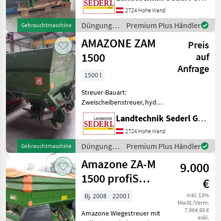
Grenzstreueinrichtung,
Streumengenverstellung
2724 Hohe Wand
Sehr gepflegter
Düngung
Premium Plus Händler
Gebrauchtmaschine
Düngerstreuer mit Plane ,
und
AMAZONE ZAM
Steuscheiben 10-16m ,
Preis
Beregnung
Vorwahlb
/ Amazone
1500
auf
Anfrage
1500 l
Streuer-Bauart:
Zweischeibenstreuer, hydr.
Betätigung,
Landtechnik Sederl GmbH
Grenzstreueinrichtung,
Streumengenverstellung
2724 Hohe Wand
AMAZONE WIEGESTREUER
Düngung
Premium Plus Händler
Gebrauchtmaschine
MIT AMATRON + ZAM 1500 ;
und
Amazone ZA-M
GELENKWELLENANTR
9.000
Beregnung
/ Amazone
1500 profiS
€
hydro
Bj. 2008
2200 l
inkl. 13%
MwSt./Verm.
7.964,60 €
Amazone Wiegestreuer mit
exkl.