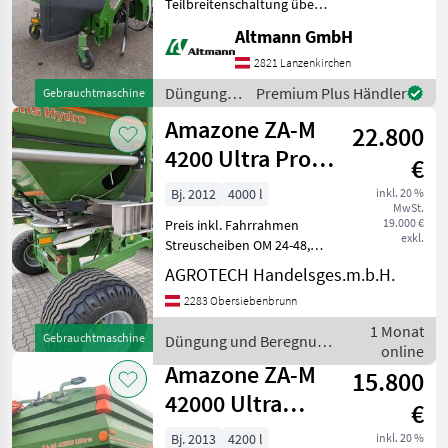
Teilbreitenschaltung über
Drehzahl, ZA-M 1500 profiS
Altmann GmbH
hydro, Baujahr 2008,
Tankaufsätze auf ca. 2200
2821 Lanzenkirchen
ltr., 1xTermianl für Streuer,
Düngung
Premium Plus Händler
Gebrauchtmaschine
1x
und
Amazone ZA-M
22.800
Beregnung
/ Amazone
4200 Ultra Profis
€
Hydro
Bj. 2012
4000 l
inkl. 20 %
MwSt.
19.000 €
Preis inkl. Fahrrahmen
exkl.
Streuscheiben OM 24-48,
Hydroantrieb, Plane,
AGROTECH Handelsges.m.b.H.
Amatron3 mit GPS SC
2283 Obersiebenbrunn
Freischaltung Düngung und
Beregnung
1 Monat
Gebrauchtmaschine
Düngung und Beregnung
Mineraldüngerstreuer/Wiegestreuer
online
/ Amazone
Amazone ZA-M
15.800
42000 Ultra
€
Profis Hydro
Bj. 2013
4200 l
inkl. 20 %