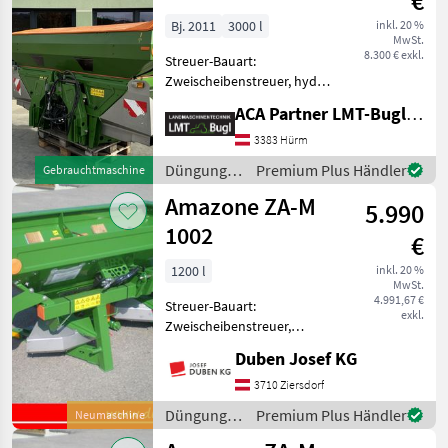
€
Hydro
Bj. 2011
3000 l
inkl. 20 %
MwSt.
8.300 € exkl.
Streuer-Bauart:
Zweischeibenstreuer, hydr.
Betätigung,
ACA Partner LMT-Bugl GmbH
Grenzstreueinrichtung,
Streumengenverstellung
3383 Hürm
Amazone Wiegestreuer ZA-
Düngung
Premium Plus Händler
Gebrauchtmaschine
M 3000 Ultra Profis Hydro *
und
Amazone ZA-M
hydraulischer
5.990
Beregnung
/ Amazone
1002
€
1200 l
inkl. 20 %
MwSt.
4.991,67 €
Streuer-Bauart:
exkl.
Zweischeibenstreuer,
Abdrehprobenset, hydr.
Duben Josef KG
Betätigung,
Streumengenverstellung
3710 Ziersdorf
Inkl. 1200 l Ist-Inhalt,
Düngung
Premium Plus Händler
Neumaschine
Streuscheiben,
und
Gittereinsatz, Gelenkwelle,