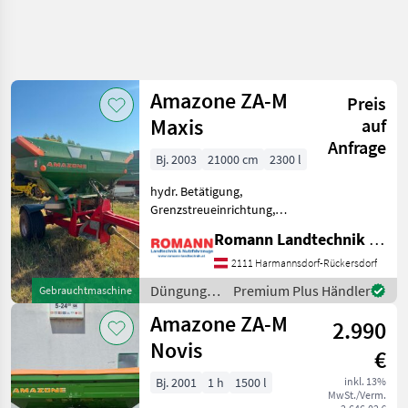
Amazone ZA-M
Preis
Maxis
auf
Anfrage
Bj. 2003
21000 cm
2300 l
hydr. Betätigung,
Grenzstreueinrichtung,
Streuer-Bauart:
Romann Landtechnik & Nutzfahrzeuge e.U.
Zweischeibenstreuer
Folgende Ausstattung:
2111 Harmannsdorf-Rückersdorf
Zweischeiben Streuer
Düngung
Premium Plus Händler
Gebrauchtmaschine
Waagen mit 38mm
und
Amazone ZA-M
Anhängung
2.990
Beregnung
Zapfwellendurchtrieb
/ Amazone
Novis
€
Bj. 2001
1 h
1500 l
inkl. 13%
MwSt./Verm.