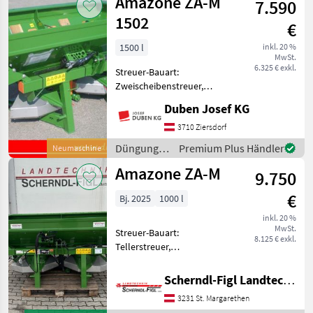
Amazone ZA-M
7.590
Beregnung
Rührw
/ Amazone
1502
€
1500 l
inkl. 20 %
MwSt.
6.325 € exkl.
Streuer-Bauart:
Zweischeibenstreuer,
Abdrehprobenset, hydr.
Duben Josef KG
Betätigung,
Streumengenverstellung
3710 Ziersdorf
Ausstellungsmaschine inkl.
Düngung
Premium Plus Händler
Neumaschine
1.500 l Ist-Inhalt,
und
Amazone ZA-M
Streuscheiben, Gittereinsa
9.750
Beregnung
/ Amazone
€
Bj. 2025
1000 l
inkl. 20 %
MwSt.
Streuer-Bauart:
8.125 € exkl.
Tellerstreuer,
Abdrehprobenset,
Grenzstreueinrichtung,
Scherndl-Figl Landtechnik
Streumengenverstellung
3231 St. Margarethen
Düngung und Beregnung