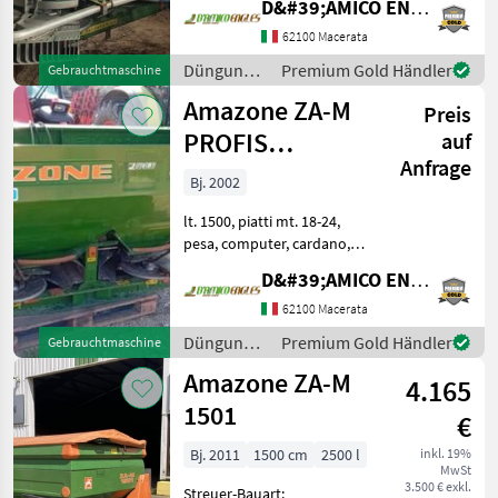
D&#39;AMICO ENGLES SRL
24–28 m Schön! Düngung
und Beregnung
62100 Macerata
Mineraldüngerstreuer/Wiegestreuer
Düngung
Premium Gold Händler
Gebrauchtmaschine
und
Amazone ZA-M
Preis
Beregnung
/ Amazone
PROFIS
auf
Anfrage
CONTROL 1500
Bj. 2002
lt. 1500, piatti mt. 18-24,
pesa, computer, cardano,
kit luci Düngung und
D&#39;AMICO ENGLES SRL
Beregnung
Mineraldüngerstreuer/Wiegestreuer
62100 Macerata
Düngung
Premium Gold Händler
Gebrauchtmaschine
und
Amazone ZA-M
4.165
Beregnung
/ Amazone
1501
€
Bj. 2011
1500 cm
2500 l
inkl. 19%
MwSt
3.500 € exkl.
Streuer-Bauart: