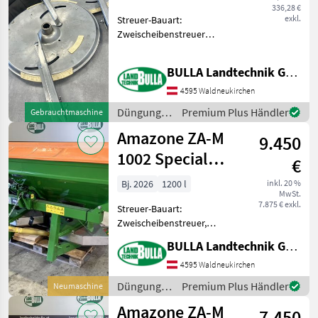
OM 18 - 24
336,28 €
exkl.
Streuer-Bauart:
Zweischeibenstreuer
AMAZONE Streuschaufeln +
OM 18 - 24 + passend zu ZA-
BULLA Landtechnik GmbH Ersatzteile
M + Scheiben und Schaufeln
in gutem Zustand Düngung
4595 Waldneukirchen
und Beregnung Minerald
Düngung
Premium Plus Händler
Gebrauchtmaschine
und
Amazone ZA-M
9.450
Beregnung
/ Amazone
1002 Special
€
Easy - AKTION
Bj. 2026
1200 l
inkl. 20 %
MwSt.
7.875 € exkl.
Streuer-Bauart:
Zweischeibenstreuer,
Grenzstreueinrichtung,
BULLA Landtechnik GmbH
Streumengenverstellung
AMAZONE Düngerstreuer
4595 Waldneukirchen
ZA-M Special 1002 Easy + Bj.
Düngung
Premium Plus Händler
Neumaschine
2026, Neumaschine lagernd
und
Amazone ZA-M
+ ele
7.450
Beregnung