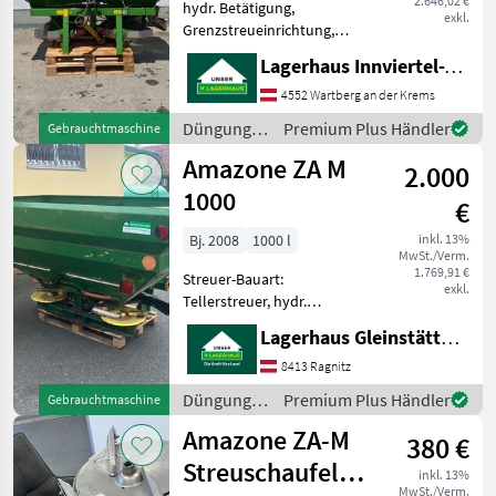
2.646,02 €
hydr. Betätigung,
exkl.
Grenzstreueinrichtung,
Streumengenverstellung
Lagerhaus Innviertel-Traunviertel-Urfahr eGen, Wartberg/Krems
+Grenzstreueinrichtung +
Aufatz + Plane
4552 Wartberg an der Krems
+hydraulische
Düngung
Premium Plus Händler
Gebrauchtmaschine
Schieberbetätigung
und
Amazone ZA M
+Beleuchtung Düngu
2.000
Beregnung
/ Amazone
1000
€
Bj. 2008
1000 l
inkl. 13%
MwSt./Verm.
1.769,91 €
Streuer-Bauart:
exkl.
Tellerstreuer, hydr.
Betätigung,
Lagerhaus Gleinstätten-Ehrenhausen-Wies eGen
Streumengenverstellung
Amazone Düngerstreuer
8413 Ragnitz
Hydraulische Betätigung
Düngung
Premium Plus Händler
Gebrauchtmaschine
mit Aufsatz Beleuchtung
und
Amazone ZA-M
Gelenkwelle Düngung u
380 €
Beregnung
/ Amazone
Streuschaufeln
inkl. 13%
MwSt./Verm.