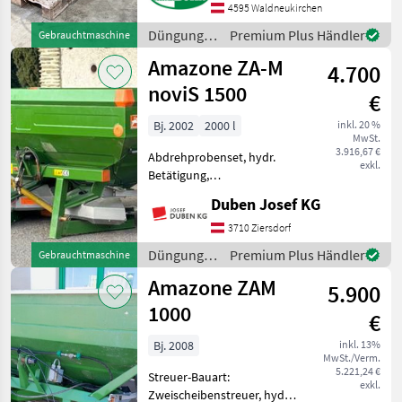
AMAZONE ZA-M 1000
4595 Waldneukirchen
Premis + Bj. 2002 +
Düngung
Premium Plus Händler
Gebrauchtmaschine
Streuscheiben OS 10 - 18
und
Amazone ZA-M
Meter + Grenzstreuscheib
4.700
Beregnung
/ Amazone
noviS 1500
€
Bj. 2002
2000 l
inkl. 20 %
MwSt.
3.916,67 €
Abdrehprobenset, hydr.
exkl.
Betätigung,
Grenzstreueinrichtung,
Duben Josef KG
Streumengenverstellung
Amazone-Düngerstreuer
3710 Ziersdorf
mit 1.500 l Ist-Inhalt sowie
Düngung
Premium Plus Händler
Gebrauchtmaschine
Aufsatz S500,
und
Amazone ZAM
Gesamtvolumen 2.000 l,
5.900
Beregnung
/ Amazone
1000
€
Bj. 2008
inkl. 13%
MwSt./Verm.
5.221,24 €
Streuer-Bauart:
exkl.
Zweischeibenstreuer, hydr.