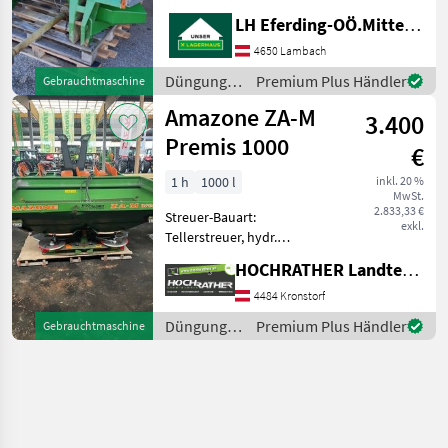
Betätigung,
LH Eferding-OÖ.Mitte, Lambach
Grenzstreueinrichtung,
Streumengenverstellung
4650 Lambach
GW, ca. 1600L Inhalt, 2
Düngung
Premium Plus Händler
Gebrauchtmaschine
Scheibenstreuer, Amatron
und
Amazone ZA-M
Steuerung, Beleuch
3.400
Beregnung
/ Amazone
Premis 1000
€
1 h
1000 l
inkl. 20 %
MwSt.
2.833,33 €
Streuer-Bauart:
exkl.
Tellerstreuer, hydr.
Betätigung,
HOCHRATHER Landtechnik GmbH
Grenzstreueinrichtung
Düngung und Beregnung
4484 Kronstorf
Mineraldüngerstreuer/Wiegestreuer
Düngung
Premium Plus Händler
Gebrauchtmaschine
und
Beregnung
/ Amazone