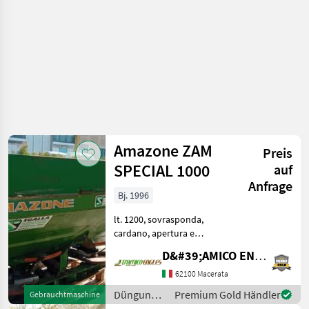
Amazone ZAM
Preis
SPECIAL 1000
auf
Anfrage
Bj. 1996
lt. 1200, sovrasponda,
cardano, apertura e
chiudura idraulica, cardano,
D&#39;AMICO ENGLES SRL
piatti 10-16 mt, anno: 1996
Düngung und Beregnung
62100 Macerata
Mineraldüngerstreuer/Wiegestreuer
Düngung
Premium Gold Händler
Gebrauchtmaschine
und