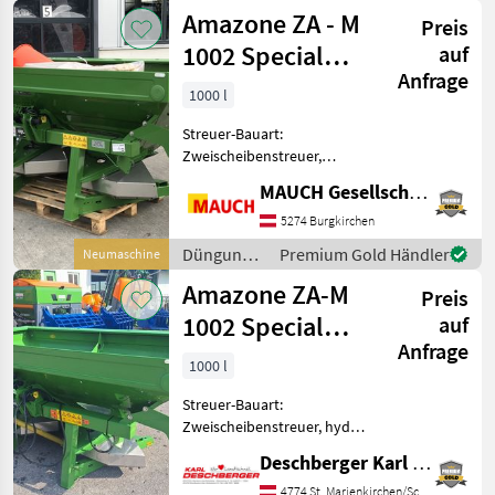
und
Amazone ZA - M
Ausführung (ohne Terminal
Preis
Beregnung
/ Amazone
1002 Special
auf
Anfrage
Easy
1000 l
Streuer-Bauart:
Zweischeibenstreuer,
Abdrehprobenset,
MAUCH Gesellschaft m.b.H. & Co.KG
Grenzstreueinrichtung,
Streumengenverstellung
5274 Burgkirchen
Ausstattung: - Gelenkwelle
Düngung
Premium Gold Händler
Neumaschine
- OM - Streuscheiben 18-24 -
und
Amazone ZA-M
Konsole
Preis
Beregnung
/ Amazone
1002 Special
auf
Anfrage
Easy 2
1000 l
Düngerstreuer
Streuer-Bauart:
Zweischeibenstreuer, hydr.
Betätigung,
Deschberger Karl Landtechnik GesmbH & Co KG
Grenzstreueinrichtung
Amazone ZA-M 1002 Special
4774 St. Marienkirchen/Schärding