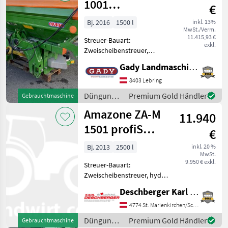
/ Amazone
1001
€
DÜNGERSTREUER
Bj. 2016
1500 l
inkl. 13%
MwSt./Verm.
11.415,93 €
Streuer-Bauart:
exkl.
Zweischeibenstreuer,
Grenzstreueinrichtung,
Gady Landmaschinen GmbH
Streumengenverstellung
Während unserer
8403 Lebring
Öffnungszeiten sind Sie
Düngung
Premium Gold Händler
Gebrauchtmaschine
jederzeit herzlich dazu
und
Amazone ZA-M
eingeladen, unsere M
11.940
Beregnung
/ Amazone
1501 profiS
€
Hydro
Bj. 2013
2500 l
inkl. 20 %
MwSt.
Wiegestreuer
9.950 € exkl.
Streuer-Bauart:
Zweischeibenstreuer, hydr.
Betätigung,
Deschberger Karl Landtechnik GesmbH & Co KG
Grenzstreueinrichtung
Amazone ZA-M 1501 profiS
4774 St. Marienkirchen/Schärding
Hydro Wiegestreuer (BJ:
Düngung
Premium Gold Händler
Gebrauchtmaschine
2013) in AMABUS