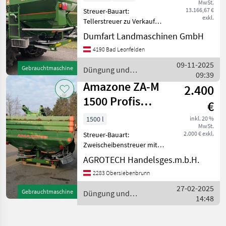
MwSt.
13.166,67 €
Streuer-Bauart:
exkl.
Tellerstreuer zu Verkauf
steht ein Amazone
Dumfart Landmaschinen GmbH
Wiegestreuer ZA-M-4200
4190 Bad Leonfelden
Profis Hydro, komplett mit
2. Bildschirmen, Bedienung,
09-11-2025
Gebrauchtmaschine
Düngung und
GPS, Freisschaltung Teilbrei
09:39
Beregnung / Amazone
Amazone ZA-M
2.400
1500 Profis
€
Control
1500 l
inkl. 20 %
MwSt.
2.000 € exkl.
Streuer-Bauart:
Zweischeibenstreuer mit
Computer Amados, 3
AGROTECH Handelsges.m.b.H.
Aufsätze S500, Limiter
2283 Obersiebenbrunn
Düngung und Beregnung
Mineraldüngerstreuer/Wiegestreuer
27-02-2025
Gebrauchtmaschine
Düngung und
14:48
Beregnung / Amazone