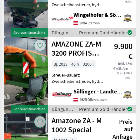
exkl.
Zweischeibenstreuer, hydr.
Betätigung,
Wingelhofer & Söhne GmbH
Grenzstreueinrichtung,
Streumengenverstellung -
2084 Starrein
Eigengewicht 289kg -
Düngung
Premium Gold Händler
Gebrauchtmaschine
Maximale Zuladung 2500kg
und
AMAZONE ZA-M
- Behälteraufsatz
9.900
Beregnung
/ Amazone
3200 PROFIS
€
HYDRO
Bj. 2013
40 h
3200 l
inkl. 13%
MwSt./Verm.
8.761,06 €
Streuer-Bauart:
exkl.
Zweischeibenstreuer, hydr.
Betätigung,
Söllinger - Landtechnik GmbH
Grenzstreueinrichtung,
Streumengenverstellung -
4625 Offenhausen
Rollvorrichtung - Amatron
Düngung
Premium Gold Händler
Gebrauchtmaschine
3 - GPS Switch -
und
Amazone ZA - M
Beleuchtung - Gel
Preis
Beregnung
/ Amazone
1002 Special
auf
Anfrage