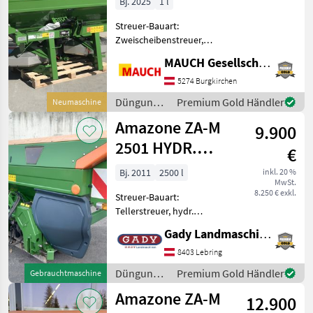
Bj. 2025
1 l
Streuer-Bauart:
Zweischeibenstreuer,
Grenzstreueinrichtung
MAUCH Gesellschaft m.b.H. & Co.KG
Ausstattung: - 323 kg
Eigengewicht - OM -
5274 Burgkirchen
Streuscheiben 10 - 16 -
Düngung
Premium Gold Händler
Neumaschine
Gelenkwelle -
und
Amazone ZA-M
Grenzstreusystem Limi
9.900
Beregnung
/ Amazone
2501 HYDR.
€
PROFIS
Bj. 2011
2500 l
inkl. 20 %
MwSt.
DÜNGERSTREUER
8.250 € exkl.
Streuer-Bauart:
Tellerstreuer, hydr.
Betätigung,
Gady Landmaschinen GmbH
Grenzstreueinrichtung,
Streumengenverstellung
8403 Lebring
Auf Lager! !OHNE MONITOR!
Düngung
Premium Gold Händler
Gebrauchtmaschine
Während unserer
und
Amazone ZA-M
Öffnungszeiten sind Sie j
12.900
Beregnung