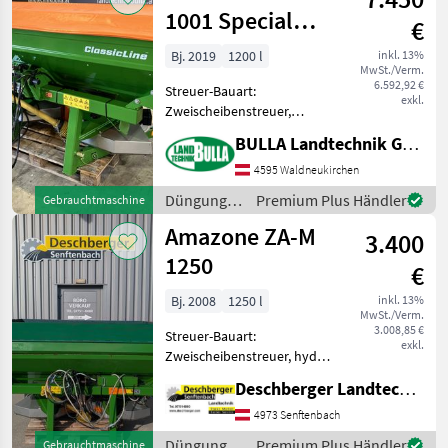
/ Amazone
1001 Special
€
Easy
Bj. 2019
1200 l
inkl. 13%
MwSt./Verm.
6.592,92 €
Streuer-Bauart:
exkl.
Zweischeibenstreuer,
Abdrehprobenset,
BULLA Landtechnik GmbH
Grenzstreueinrichtung,
Streumengenverstellung
4595 Waldneukirchen
AMAZONE Düngerstreuer
Düngung
Premium Plus Händler
Gebrauchtmaschine
ZA-M 1001 Special Easy + Bj.
und
Amazone ZA-M
2019 + 1200 Lit
3.400
Beregnung
/ Amazone
1250
€
Bj. 2008
1250 l
inkl. 13%
MwSt./Verm.
3.008,85 €
Streuer-Bauart:
exkl.
Zweischeibenstreuer, hydr.
Betätigung,
Deschberger Landtechnik GmbH
Grenzstreueinrichtung,
Streumengenverstellung
4973 Senftenbach
Gebrauchter Düngestreuer
Düngung
Premium Plus Händler
Gebrauchtmaschine