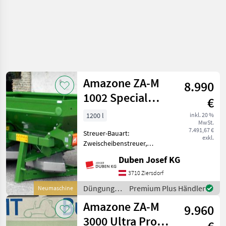
Amazone ZA-M
8.990
1002 Special
€
Easy
1200 l
inkl. 20 %
MwSt.
7.491,67 €
Streuer-Bauart:
exkl.
Zweischeibenstreuer,
Abdrehprobenset, hydr.
Duben Josef KG
Betätigung,
Grenzstreueinrichtung,
3710 Ziersdorf
Streumengenverstellung
Düngung
Premium Plus Händler
Neumaschine
Aktionsmodell ZA-M 1002
und
Amazone ZA-M
Special Easy mit
9.960
Beregnung
Bedienterm
/ Amazone
3000 Ultra Profis