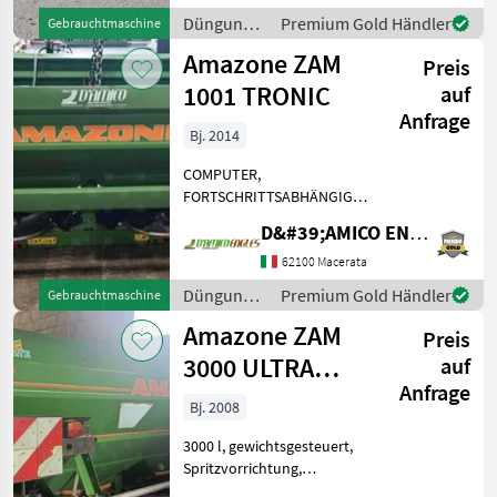
Düngung und Beregnung
Düngung
Premium Gold Händler
Gebrauchtmaschine
Mineraldüngerstre
und
Amazone ZAM
Preis
Beregnung
/ Amazone
1001 TRONIC
auf
Anfrage
Bj. 2014
COMPUTER,
FORTSCHRITTSABHÄNGIG,
1200 LT + SOVRASPONDA
D&#39;AMICO ENGLES SRL
S500, KT COLLINARE,
HYDRAULISCHER
62100 Macerata
BEGRENZER RECHTS,
Düngung
Premium Gold Händler
Gebrauchtmaschine
PLATTEN 24–36 Düngung
und
Amazone ZAM
und Beregnung
Preis
Beregnung
Mineraldüngerstreuer/Wi
/ Amazone
3000 ULTRA
auf
Anfrage
PROFIS
Bj. 2008
3000 l, gewichtsgesteuert,
Spritzvorrichtung,
Amatron-Steuerung, Düsen