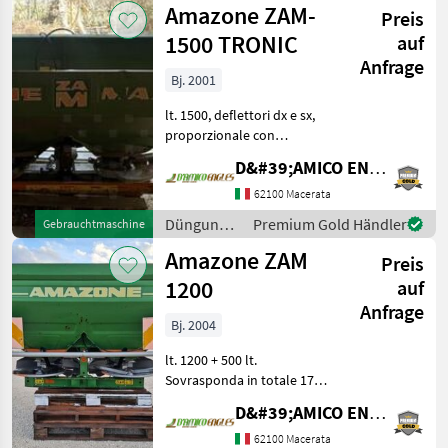
Amazone ZAM-
Preis
Beregnung
/ Amazone
1500 TRONIC
auf
Anfrage
Bj. 2001
lt. 1500, deflettori dx e sx,
proporzionale con
centralina, cardano,
D&#39;AMICO ENGLES SRL
apertura e chiusura
idraulica, anno: 2001
62100 Macerata
Düngung und Beregnung
Düngung
Premium Gold Händler
Gebrauchtmaschine
Mineraldüngerstreuer/Wiegestreue
und
Amazone ZAM
Preis
Beregnung
/ Amazone
1200
auf
Anfrage
Bj. 2004
lt. 1200 + 500 lt.
Sovrasponda in totale 1700
lt, doppia ventola idraulico,
D&#39;AMICO ENGLES SRL
cardano, kit luci e tabelle,
24/36 mt, anno: 2004
62100 Macerata