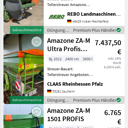
Tellerstreuer Amazone
Düngerstreuer ZAM-1501
REBO Landmaschinen GmbH, Zentrale
Gelenkwellenantrieb
Amados+ Terminal
49429 Visbek-Rechterfeld
Geschwindkeitsabhängiges
Düngung
Premium Plus Händler
Gebrauchtmaschine
Streuen Hydraulische
und
Amazone ZA-M
Schieberbetätigung m
7.437,50
Beregnung
/ Amazone
Ultra Profis
€
Hydro 3600
Bj. 2012
2400 cm
3600 l
inkl. 19%
MwSt
6.250 € exkl.
Streuer-Bauart:
Tellerstreuer Angeboten
wird ein gebrauchter
CLAAS Rheinhessen Pfalz
Amazone Düngerstreuer
Typ: ZA-M Ultra Profis
55291 Saulheim
Hydro 3600 Baujahr: 2012
Düngung
Premium Plus Händler
Gebrauchtmaschine
Streubreite:24 m Zuladung:
und
Amazone ZA-M
4200kg
6.765
Beregnung
/ Amazone
1501 PROFIS
€