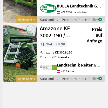
Beleuchtung,
BULLA Landtechnik GmbH
Einscheibenschare,
Extrastriegel,
4595 Waldneukirchen
Fahrgassenschaltung
Saat und
Premium Plus Händler
Neumaschine
AMAZONE D9 3000 Special +
Pflege /
Amazone KE
Arbeitsbreite 3 Meter +
Preis
Amazone
3002-190 /
auf
Anfrage
Cataya 3000
Bj. 2024
300 cm
-Amazone KE 3002-190
Rotamix -12 Kreisel -
Zahnpackerwalze PW 3000-
Landtechnik Reiter GmbH.
500 -Waltescheid GW mit
Nockenschaltkupplung -
4122 Arnreit
Planierschiene -
Saat und
Premium Plus Händler
Neumaschine
Zinkenschnellwechsel
Pflege /
Cataya 3
Amazone