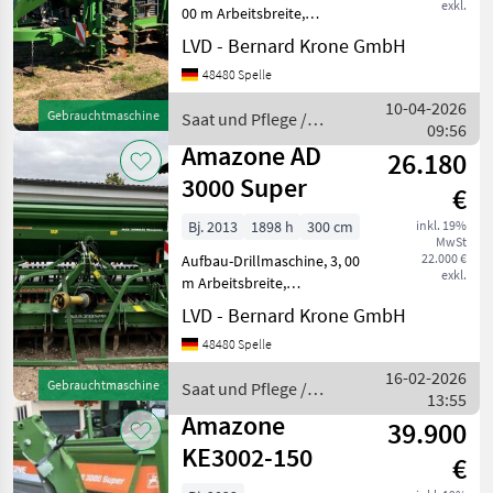
exkl.
00 m Arbeitsbreite,
pneumatisch,
LVD - Bernard Krone GmbH
Doppelscheibenschare,
48480 Spelle
Exaktstriegel,
Fahrgassenschaltung, hydr.
10-04-2026
Gebrauchtmaschine
Saat und Pflege /
Schardruckverstellung,
09:56
Amazone
Spuranreisser, Vorw
Amazone AD
26.180
3000 Super
€
Bj. 2013
1898 h
300 cm
inkl. 19%
MwSt
22.000 €
Aufbau-Drillmaschine, 3, 00
exkl.
m Arbeitsbreite,
Einscheibenschare,
LVD - Bernard Krone GmbH
Exaktstriegel,
48480 Spelle
Fahrgassenschaltung,
elektr. Füllstandsanzeige,
16-02-2026
Gebrauchtmaschine
Saat und Pflege /
Antrieb: mechanisch,
13:55
Amazone
Vorauflaufmakierun
Amazone
39.900
KE3002-150
€