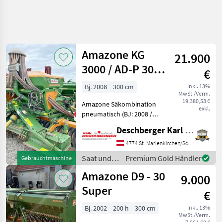
Amazone KG
21.900
3000 / AD-P 303
€
Säkombination
Bj. 2008
300 cm
inkl. 13%
MwSt./Verm.
pneum.
19.380,53 €
Amazone Säkombination
exkl.
pneumatisch (BJ: 2008 /
Ersteinsatz: 2009) mit
Deschberger Karl Landtechnik GesmbH & Co KG
Kreiselgrubber KG 3000
Special mit Gelenkwelle,
4774 St. Marienkirchen/Schärding
Keilringwalze Dm 520 mm,
Saat und
Premium Gold Händler
Gebrauchtmaschine
pneum. Aufbausämaschine
Pflege /
Amazone D9 - 30
9.000
Amazone
Super
€
Bj. 2002
200 h
300 cm
inkl. 13%
MwSt./Verm.