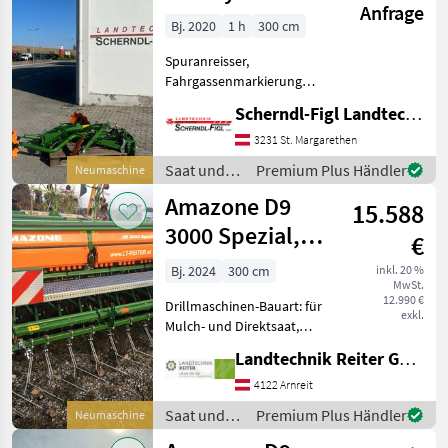
Anfrage
Bj. 2020
1 h
300 cm
Spuranreisser,
Fahrgassenmarkierung
Spuranreißer für Centaya,
Scherndl-Figl Landtechnik
Fahrgassenmarkierung am
Exaktstriegel mit
3231 St. Margarethen
Hydraulikteilen Saat und
Saat und
Premium Plus Händler
Neumaschine
Pflege Drillmaschinen
Pflege /
Amazone D9
15.588
Amazone
3000 Spezial,
€
Scheibenschar
Bj. 2024
300 cm
inkl. 20 %
MwSt.
12.990 €
Drillmaschinen-Bauart: für
exkl.
Mulch- und Direktsaat,
Beleuchtung,
Landtechnik Reiter GmbH.
Einscheibenschare,
Extrastriegel Amazone
4122 Arnreit
Scheibenschar Rotec Schar
Saat und
Premium Plus Händler
Neumaschine
Reihenabstand 14, 3cm
Pflege /
Control 25 Tief