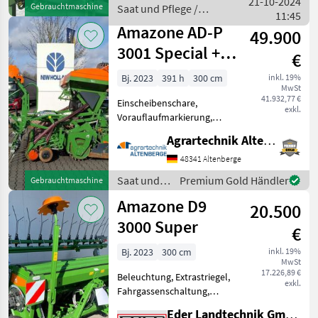
21-10-2024
Gebrauchtmaschine
Saat und Pflege /
Zwischenreifenpacker zu
11:45
Amazone
Verkauf steht einen
Amazone AD-P
49.900
neuwertige Di
3001 Special +
€
KG 3001 Super
Bj. 2023
391 h
300 cm
inkl. 19%
MwSt
41.932,77 €
Einscheibenschare,
exkl.
Vorauflaufmarkierung,
Spuranreisser, hydr.
Agrartechnik Altenberge GmbH
Schardruckverstellung,
Fahrgassenschaltung,
48341 Altenberge
Extrastriegel, Beleuchtung
Saat und
Premium Gold Händler
Gebrauchtmaschine
AD-P 3001 Special:
Pflege /
Amazone D9
Gesamtfläche 391
20.500
Amazone
3000 Super
€
Bj. 2023
300 cm
inkl. 19%
MwSt
17.226,89 €
Beleuchtung, Extrastriegel,
exkl.
Fahrgassenschaltung,
Spuranreisser + 232245
Eder Landtechnik GmbH