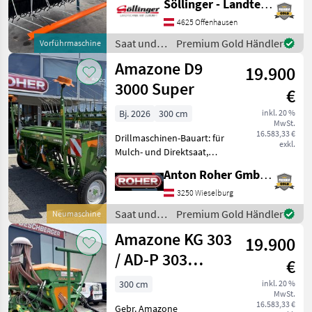
Söllinger - Landtechnik GmbH
Einscheibenschare,
Extrastriegel,
4625 Offenhausen
Fahrgassenschaltung
Saat und
Premium Gold Händler
Vorführmaschine
Amazone D9 3000 Spezial +
Pflege /
Amazone D9
Amalog+ (Computer für
19.900
Amazone
Hektarzähler,
3000 Super
€
Bj. 2026
300 cm
inkl. 20 %
MwSt.
16.583,33 €
Drillmaschinen-Bauart: für
exkl.
Mulch- und Direktsaat,
Beleuchtung,
Anton Roher GmbH (ACA Center Roher)
Einscheibenschare,
Extrastriegel,
3250 Wieselburg
Fahrgassenschaltung,
Saat und
Premium Gold Händler
Neumaschine
Fahrwerk, hydr.
Pflege /
Amazone KG 303
Schardruckverstellung,
19.900
Amazone
Spuranreisser *
/ AD-P 303
€
Special
300 cm
inkl. 20 %
MwSt.
Säkombination
16.583,33 €
Gebr. Amazone