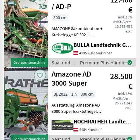
/ AD-P
€
300 cm
inkl. 13%
MwSt./Verm.
10.973,45 €
AMAZONE Säkombination +
exkl.
Kreiselegge KE 302 +
Zinkenschnellwechselsystem
BULLA Landtechnik GmbH
+ Planierschild hinten +
Gütler Prismenwalze +
4595 Waldneukirchen
pneumatische Sämaschine
Saat und
Premium Plus Händler
Gebrauchtmaschine
+ RoTeC Scheiben
Pflege /
Amazone AD
28.500
Amazone
3000 Super
€
Bj. 2012
1 h
300 cm
inkl. 13%
MwSt./Verm.
25.221,24 €
Ausstattung: Amazone AD
exkl.
3000 Super Exaktstriegel
Tiefenführungsrolle
HOCHRATHER Landtechnik GmbH
Control 25 Mechanische
Schardruckverstellung
4484 Kronstorf
Kreiselgrubber KX 3000
Saat und
Premium Plus Händler
Gebrauchtmaschine