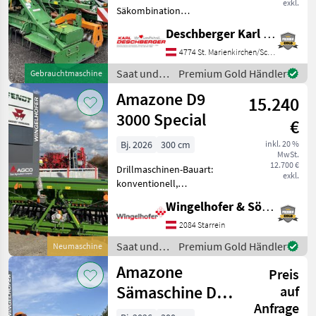
exkl.
Säkombination
pneumatisch bestehend
Deschberger Karl Landtechnik GesmbH & Co KG
aus: KG 303 Kreiselgrubber
(BJ: 2003) mit Packerwalze
4774 St. Marienkirchen/Schärding
Dm 500 mm, ZW-
Saat und
Premium Gold Händler
Gebrauchtmaschine
Durchtrieb, Planierbalken
Pflege /
Amazone D9
höhenverstellbar und
15.240
Amazone
3000 Special
€
Bj. 2026
300 cm
inkl. 20 %
MwSt.
12.700 €
Drillmaschinen-Bauart:
exkl.
konventionell,
Beleuchtung,
Wingelhofer & Söhne GmbH
Einscheibenschare,
Extrastriegel,
2084 Starrein
Fahrgassenschaltung,
Saat und
Premium Gold Händler
Neumaschine
Spuranreisser -
Pflege /
Amazone
Anbausämaschine D9 3000
Preis
Amazone
Special - Räder 6.00-16
Sämaschine D9
auf
Anfrage
3000 super