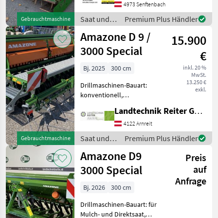
Zinken Neuwertig -
4973 Senftenbach
Oberlenker zu Sämaschine -
Saat und
Premium Plus Händler
Gebrauchtmaschine
Gelenkwelle
Pflege /
Amazone D 9 /
15.900
Amazone
3000 Special
€
Bj. 2025
300 cm
inkl. 20 %
MwSt.
13.250 €
Drillmaschinen-Bauart:
exkl.
konventionell,
Beleuchtung,
Landtechnik Reiter GmbH.
Einscheibenschare,
Extrastriegel,
4122 Arnreit
Fahrgassenschaltung,
Saat und
Premium Plus Händler
Gebrauchtmaschine
Fahrwerk Amazone D9 3000
Pflege /
Amazone D9
Spezial, Baujahr 2025 25
Preis
Amazone
Reihen, Ro
3000 Special
auf
Anfrage
Bj. 2026
300 cm
Drillmaschinen-Bauart: für
Mulch- und Direktsaat,