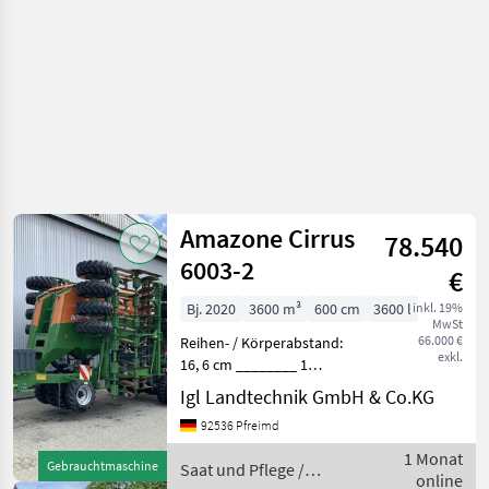
Amazone Cirrus
78.540
6003-2
€
Bj. 2020
3600 m³
600 cm
3600 l
inkl. 19%
MwSt
66.000 €
Reihen- / Körperabstand:
exkl.
16, 6 cm ________ 1
Kammerbehälter 3600 l
Igl Landtechnik GmbH & Co.KG
Schnellentleerung für
92536 Pfreimd
offene Behälter LED-
Beleuchtung für die
1 Monat
Gebrauchtmaschine
Saat und Pflege /
Straßenfahrt
online