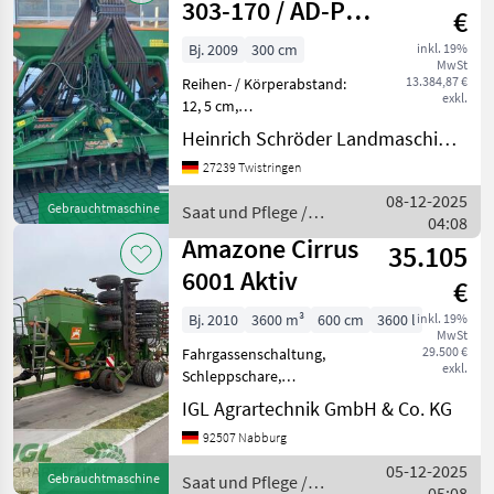
303-170 / AD-P
€
SUPER
Bj. 2009
300 cm
inkl. 19%
MwSt
13.384,87 €
Reihen- / Körperabstand:
exkl.
12, 5 cm,
Beleuchtung/Warntafeln,
Heinrich Schröder Landmaschinen KG Twistringen
Spuranreißer ________
27239 Twistringen
4568 Hektar,
Fahrgassenschaltung,
08-12-2025
Gebrauchtmaschine
Saat und Pflege /
Einscheibensäschare,
04:08
Amazone
Exaktstriegel,
Amazone Cirrus
35.105
Vorauflaufmak
6001 Aktiv
€
Bj. 2010
3600 m³
600 cm
3600 l
inkl. 19%
MwSt
29.500 €
Fahrgassenschaltung,
exkl.
Schleppschare,
Vorauflaufmarkierung,
IGL Agrartechnik GmbH & Co. KG
Fahrgassenmarkierung,
92507 Nabburg
Beleuchtung, Spuranreisser
Reihen- / Körperabstand: 12
05-12-2025
Gebrauchtmaschine
Saat und Pflege /
cm, Bordcomputer /
05:08