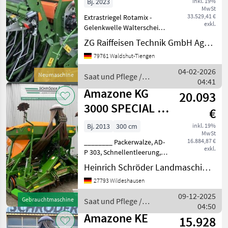
Bj. 2023
inkl. 19%
MwSt
33.529,41 €
Extrastriegel Rotamix -
exkl.
Gelenkwelle Walterscheid -
Seitenschild starr -
ZG Raiffeisen Technik GmbH Agrartechnik Tiengen
Zahnpackerwalze PW 3000-
79761 Waldshut-Tiengen
500 - Tragarme Set -
QuickLink und
04-02-2026
Neumaschine
Saat und Pflege /
Planierbalken - für
04:41
Amazone
Einrohrwalzen
Amazone KG
20.093
3000 SPECIAL /
€
AD-P 303 SUPER
Bj. 2013
300 cm
inkl. 19%
MwSt
16.884,87 €
________ Packerwalze, AD-
exkl.
P 303, Schnellentleerung,
elektr. Antrieb,
Heinrich Schröder Landmaschinen KG Wildeshausen
Gebläseantrieb hydr.,
27793 Wildeshausen
Exaktstriegel, hydr.
Striegeldruckverstellung,
09-12-2025
Gebrauchtmaschine
Saat und Pflege /
hydr. Spuranreißer,
04:50
Amazone
Amatron+
Amazone KE
15.928