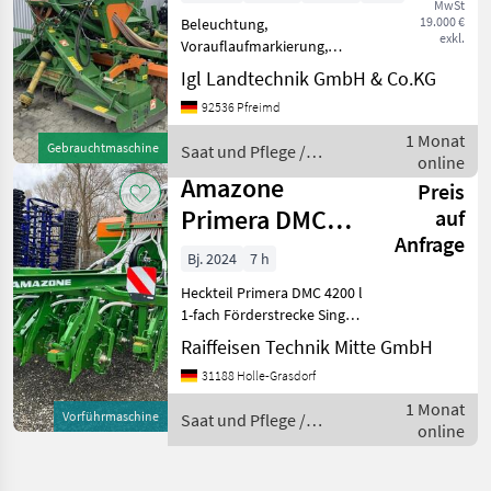
MwSt
19.000 €
Beleuchtung,
exkl.
Vorauflaufmarkierung,
Fahrgassenmarkierung
Igl Landtechnik GmbH & Co.KG
Reihen- / Körperabstand:
92536 Pfreimd
12, 5 cm, Bordcomputer /
Monitor, Beladestufe,
1 Monat
Gebrauchtmaschine
Saat und Pflege /
Exaktstriegel, Hitch,
online
Amazone
Leistungsmoni
Amazone
Preis
Primera DMC
auf
Anfrage
3000
Bj. 2024
7 h
Heckteil Primera DMC 4200 l
1-fach Förderstrecke Single-
Shoot Verteilerköpfe f. 16
Raiffeisen Technik Mitte GmbH
Reihen Langer Ladesteg f.
31188 Holle-Grasdorf
Heckteil Deichsel m.
Klappstützfuß
1 Monat
Vorführmaschine
Saat und Pflege /
Unterlenkeranh. Kat.
online
Amazone