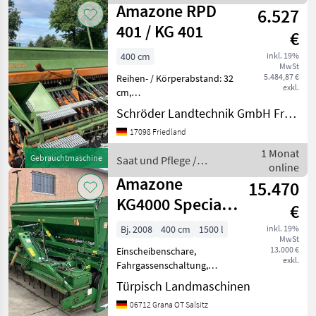
Amazone
Fahrwerksschwin
Amazone RPD
6.527
401 / KG 401
€
400 cm
inkl. 19%
MwSt
5.484,87 €
Reihen- / Körperabstand: 32
exkl.
cm,
Beleuchtung/Warntafeln
Schröder Landtechnik GmbH Friedland
________ Amazone
17098 Friedland
Drillmaschine RPD 401:,
Fahrgassenschaltung,
1 Monat
Gebrauchtmaschine
Saat und Pflege /
Beleuchtung,
online
Amazone
Einscheibensäschare,
Amazone
15.470
Exaktstriegel
KG4000 Special +
€
KW402/580 +
Bj. 2008
400 cm
1500 l
inkl. 19%
MwSt
AD403
13.000 €
Einscheibenschare,
exkl.
Fahrgassenschaltung,
Spuranreisser,
Türpisch Landmaschinen
Fahrgassenmarkierung
06712 Grana OT Salsitz
Gute erhaltene Amazone