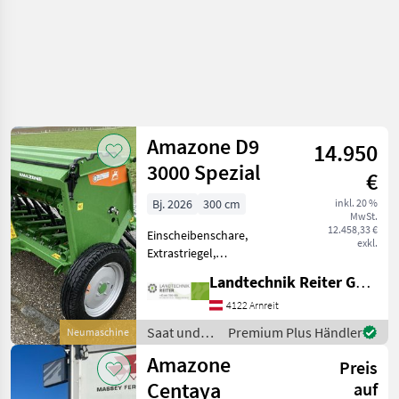
Amazone D9
14.950
3000 Spezial
€
Bj. 2026
300 cm
inkl. 20 %
MwSt.
12.458,33 €
Einscheibenschare,
exkl.
Extrastriegel,
Fahrgassenschaltung,
Landtechnik Reiter GmbH.
Fahrwerk Amazone D9 3000
Spezial, Amalog+
4122 Arnreit
Einscheibenschar Rotec
Saat und
Premium Plus Händler
Neumaschine
Control 25 Tiefenführung
Pflege /
Amazone
Exaktstriegel bis
Preis
Amazone
Centaya
auf