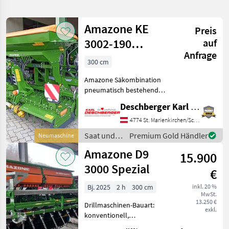
verfeinern
Amazone KE
Preis
Kategorie
Land
Filter
2
3002-190
auf
Anfrage
Rotamix /
58
300 cm
AKTUELLER
Zurücksetzen
Ergebnisse
Centaya 3000
PFAD
anzeigen
Amazone Säkombination
Special
Amazone
pneumatisch bestehend
Exaktstriegel
aus: KE 3002-190 Rotamix
Deschberger Karl Landtechnik GesmbH & Co KG
Kreiselegge mit 12 Kreiseln,
KATEGORIE
Walterscheid Gelenkwelle
4774 St. Marienkirchen/Schärding
WÄHLEN
P500 mit
Saat und
Premium Gold Händler
Neumaschine
Nockenschaltkupplung,
Landtechnik
58
Pflege /
Amazone D9
Seitenschil
15.900
Amazone
3000 Spezial
MARKTPLATZ
€
Bj. 2025
2 h
300 cm
inkl. 20 %
Marktplatz
Händlerangebote
Kleinanzeigen
MwSt.
13.250 €
Drillmaschinen-Bauart:
exkl.
konventionell,
Beleuchtung,