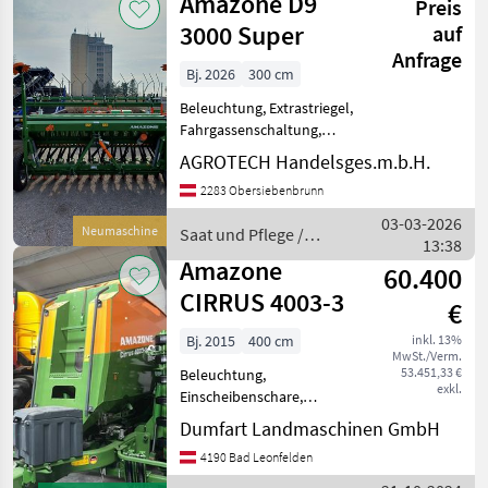
Amazone D9
Preis
Amazone
3000 Super
auf
Anfrage
Bj. 2026
300 cm
Beleuchtung, Extrastriegel,
Fahrgassenschaltung,
Spuranreisser - Wahlweise
AGROTECH Handelsges.m.b.H.
mit Fahrgassenschaltung -
2283 Obersiebenbrunn
AMALOG+ - Exaktstriegel
Saat und Pflege
03-03-2026
Neumaschine
Saat und Pflege /
Drillmaschinen
13:38
Amazone
Amazone
60.400
CIRRUS 4003-3
€
Bj. 2015
400 cm
inkl. 13%
MwSt./Verm.
53.451,33 €
Beleuchtung,
exkl.
Einscheibenschare,
Exaktstriegel, Fahrwerk,
Dumfart Landmaschinen GmbH
hydr.
4190 Bad Leonfelden
Schardruckverstellung,
Spuranreisser, Spurlockerer,