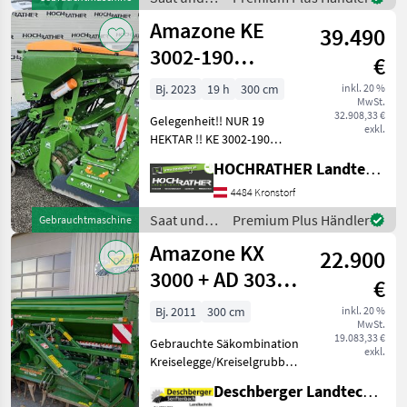
Gelenkwelle
Pflege /
Amazone KE
39.490
Amazone
3002-190
€
Rotamix/Cataya
Bj. 2023
19 h
300 cm
inkl. 20 %
MwSt.
3000 Spezial
32.908,33 €
Gelegenheit!! NUR 19
exkl.
HEKTAR !! KE 3002-190
Rotamix mit Cataya 3000
HOCHRATHER Landtechnik GmbH
Spezial ISOBUS 24 Ro TeC
Scharen -Trapezringwalze
4484 Kronstorf
500 -
Saat und
Premium Plus Händler
Gebrauchtmaschine
Nockenschaltkupplung
Pflege /
Amazone KX
Gelenkwelle -elekt
22.900
Amazone
3000 + AD 303
€
Special
Bj. 2011
300 cm
inkl. 20 %
MwSt.
19.083,33 €
Gebrauchte Säkombination
exkl.
Kreiselegge/Kreiselgrubber
Amazone KX 3000 - Keilring-
Deschberger Landtechnik GmbH
Packerwalze KW 302 -