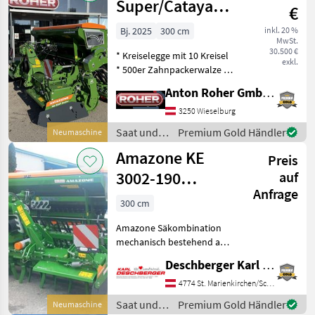
Super/Cataya
€
Special EcoLine
Bj. 2025
300 cm
inkl. 20 %
MwSt.
30.500 €
* Kreiselegge mit 10 Kreisel
exkl.
* 500er Zahnpackerwalze *
Walterscheid Gelenkwelle
Anton Roher GmbH (ACA Center Roher)
mit Nockenschaltkupplung
* Seitenschild gefedert *
3250 Wieselburg
zentrale Verstellung
Saat und
Premium Gold Händler
Neumaschine
Prallschi
Pflege /
Amazone KE
Preis
Amazone
3002-190
auf
Anfrage
Rotamix / Cataya
300 cm
3000 Spec.
Amazone Säkombination
EcoLine
mechanisch bestehend aus:
KE 3002-190 Rotamix
Deschberger Karl Landtechnik GesmbH & Co KG
Kreiselegge mit 12 Kreiseln,
mech.
4774 St. Marienkirchen/Schärding
Arbeitstiefenverstellung,
Saat und
Premium Gold Händler
Neumaschine
Zahnpackerwalze PW 3000-