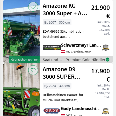
Pflege /
Amazone KG
500, gefede
21.900
Amazone
3000 Super + AD
€
303
Bj. 2007
300 cm
inkl. 20 %
MwSt.
18.250 €
EDV: 69695 Säkombination
exkl.
bestehend aus:
Kreiselgrubber KG 3000
Schwarzmayr Landtechnik GmbH - Aurolzmünster
Super - mit 3, 0m
Arbeitsbreite - mit
4971 Aurolzmünster
Gelenkwelle mit
Saat und
Premium Gold Händler
Gebrauchtmaschine
Nockenschaltkupplung -
Pflege /
Amazone D9
mit Gummikeilring
17.900
Amazone
3000 SUPER
€
ANBAUSAEMASCHIENE
Bj. 2024
300 cm
inkl. 20 %
MwSt.
14.916,67 €
Drillmaschinen-Bauart: für
exkl.
Mulch- und Direktsaat,
Beleuchtung,
Gady Landmaschinen GmbH
Einscheibenschare,
Extrastriegel,
8403 Lebring