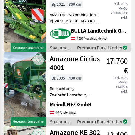
ISOBUS
Bj. 2021
300 cm
inkl. 20 %
MwSt.
28.166,67 €
AMAZONE Säkombination +
exkl.
Bj. 2021, 197 ha + KG 3001
Special + Gelenkwelle
BULLA Landtechnik GmbH
Walterscheid mit
Nockenschaltkupplung +
4595 Waldneukirchen
Keilringwalze 580 mm +
Saat und
Premium Plus Händler
Gebrauchtmaschine
Zinken auf Griff + Plan
Pflege /
Amazone Cirrius
17.760
Amazone
4001
€
Bj. 2005
400 cm
inkl. 20 %
MwSt.
14.800 €
Beleuchtung,
exkl.
Zweischeibenschare,
Exaktstriegel, Fahrwerk,
Meindl NFZ GmbH
Zwischenreifenpacker
Arbeitsbreite 4m Baujahr
4070 Eferding
2005 4439ha Saat und
Saat und
Premium Plus Händler
Gebrauchtmaschine
Pflege Direktsaatgeräte
Pflege /
Amazone KE 302
12.400
Amazone