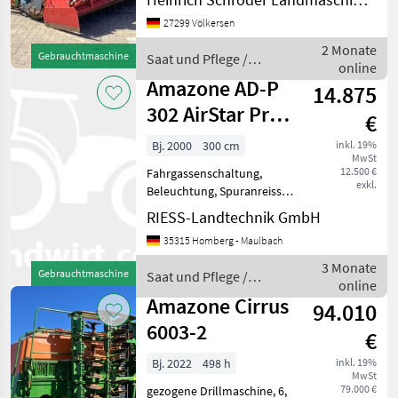
Spuranreißer ________
27299 Völkersen
Flächenleistung: ca. 3.500
ha, Fahrgassenschaltung,
2 Monate
Gebrauchtmaschine
Saat und Pflege /
Schleppschare,
online
Amazone
Exaktstriegel, R
Amazone AD-P
14.875
302 AirStar Profi
€
KE 303
Bj. 2000
300 cm
inkl. 19%
MwSt
12.500 €
Fahrgassenschaltung,
exkl.
Beleuchtung, Spuranreisser
Reihen- / Körperabstand:
RIESS-Landtechnik GmbH
12, 5 cm, Bordcomputer /
35315 Homberg - Maulbach
Monitor, Exaktstriegel,
Planierschiene,
3 Monate
Gebrauchtmaschine
Saat und Pflege /
Einscheibenschare
online
Amazone
________
Amazone Cirrus
94.010
6003-2
€
Bj. 2022
498 h
inkl. 19%
MwSt
79.000 €
gezogene Drillmaschine, 6,