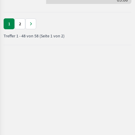
Amazone
Monitor, Belad
1
2
Treffer
1
-
48
von
58
(Seite 1 von 2)