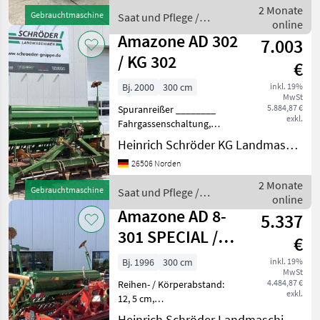
Kreiselgrubber
2 Monate
Gebrauchtmaschine
Saat und Pflege /
Bestellkombination mit
online
Amazone
Rotec Scharen,
Amazone AD 302
7.003
Exaktstriegel, H
/ KG 302
€
Bj. 2000
300 cm
inkl. 19%
MwSt
5.884,87 €
Spuranreißer ________
exkl.
Fahrgassenschaltung,
Schleppschare,
Heinrich Schröder KG Landmaschinen Norden
Exaktstriegel,
26506 Norden
Vorauflaufmakierung, KG
mit Zahnpackerwalze,
2 Monate
Gebrauchtmaschine
Saat und Pflege /
Gelenkwelle,
online
Amazone
Nockenschaltkupplung,
Amazone AD 8-
5.337
Hinweis: Geb
301 SPECIAL /
€
LELY TERRA 33
Bj. 1996
300 cm
inkl. 19%
MwSt
4.484,87 €
Reihen- / Körperabstand:
exkl.
12, 5 cm,
Beleuchtung/Warntafeln,
Heinrich Schröder Landmaschinen KG Völkersen