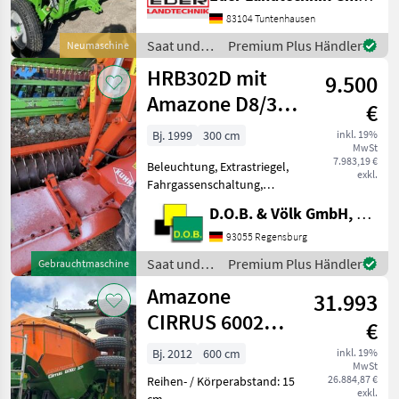
Räder 6.00-16 + 211937
Beleuchtung für die
83104 Tuntenhausen
Straßenfahrt + 208626 25
Saat und
Premium Plus Händler
Neumaschine
RoTeC-Schare für D9 3000 +
Pflege /
HRB302D mit
9.500
Amazone
Amazone D8/30
€
Spezial
Bj. 1999
300 cm
inkl. 19%
MwSt
7.983,19 €
Beleuchtung, Extrastriegel,
exkl.
Fahrgassenschaltung,
Schleppschare Kuhn
D.O.B. & Völk GmbH, Filiale Regensburg
Kreiselegge HRB 302D
geschraubte Zinken
93055 Regensburg
Freigabe bis 140 PS
Saat und
Premium Plus Händler
Gebrauchtmaschine
Zahnpackerwalze Hitch
Pflege /
Amazone
Amazone Schl
31.993
Amazone
CIRRUS 6002
€
ACTIVE
Bj. 2012
600 cm
inkl. 19%
MwSt
26.884,87 €
Reihen- / Körperabstand: 15
exkl.