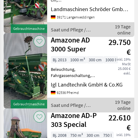
cm,
Beleuchtung/Warntafeln
Landmaschinen Schröder GmbH Langenweddingen
________ Ha Gesamt :
39171 Langenweddingen
8.322,
Fahrgassenschaltung,
19 Tage
Gebrauchtmaschine
Saat und Pflege /
Einscheibensäschare,
online
Amazone
Vorauflaufmakierung,
Amazone AD
29.750
Rapsausrüstung, Ex
3000 Super
€
Bj. 2013
1000 m³
300 cm
1000 l
inkl. 19%
MwSt
25.000 €
Beleuchtung,
exkl.
Fahrgassenschaltung,
Spuranreisser Reihen- /
Igl Landtechnik GmbH & Co.KG
Körperabstand: 12, 5 cm,
92536 Pfreimd
Beladestufe, Exaktstriegel,
Planierschiene,
19 Tage
Gebrauchtmaschine
Saat und Pflege /
Einscheibenschare, Striegel
online
Amazone
________
Amazone AD-P
22.610
303 Special
€
Bj. 2008
750 m³
300 cm
750 l
inkl. 19%