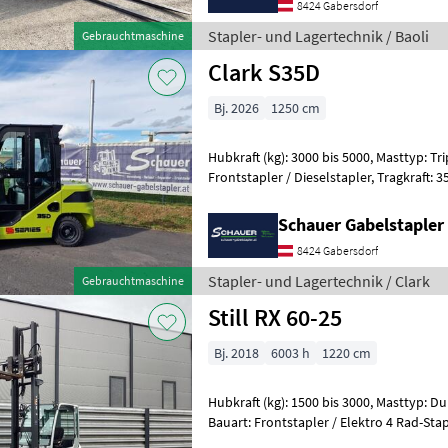
8424 Gabersdorf
Stapler- und Lagertechnik / Baoli
Gebrauchtmaschine
Clark S35D
Bj. 2026
1250 cm
Hubkraft (kg): 3000 bis 5000, Masttyp: Trip
Frontstapler / Dieselstapler, Tragkraft: 3500kg, Hubhöhe: 4620mm,
Bauhöhe: 2200mm, Freihub:
Schauer Gabelstaple
8424 Gabersdorf
Stapler- und Lagertechnik / Clark
Gebrauchtmaschine
Still RX 60-25
Bj. 2018
6003 h
1220 cm
Hubkraft (kg): 1500 bis 3000, Masttyp: Dup
Bauart: Frontstapler / Elektro 4 Rad-Stapler, Tragkraft: 2
Hubhöhe: 3170mm, Bauhöhe: 2275mm