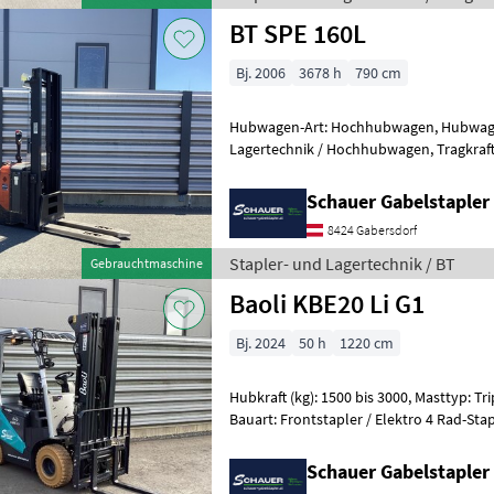
BT SPE 160L
Bj. 2006
3678 h
790 cm
Hubwagen-Art: Hochhubwagen, Hubwagen
Lagertechnik / Hochhubwagen, Tragkraft: 1600kg, Hubhöhe: 3750mm,
Bauhöhe: 2405mm, Gabellänge: 1150m
Schauer Gabelstaple
8424 Gabersdorf
Stapler- und Lagertechnik / BT
Gebrauchtmaschine
Baoli KBE20 Li G1
Bj. 2024
50 h
1220 cm
Hubkraft (kg): 1500 bis 3000, Masttyp: Trip
Bauart: Frontstapler / Elektro 4 Rad-Stapler, Tragkraft: 2
Hubhöhe: 4850mm, Bauhöhe: 2220m
Schauer Gabelstaple