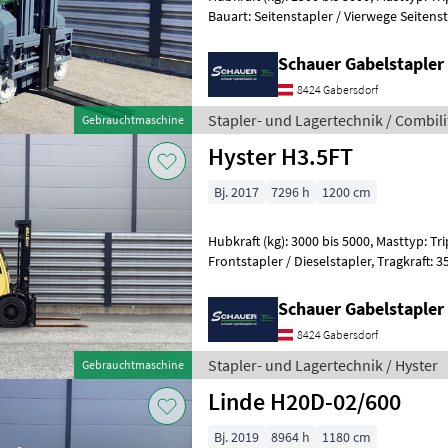
Bauart: Seitenstapler / Vierwege Seitenstapler, Tragkraft
Hubhöhe: 6000mm, Bauhöhe: 226
Schauer Gabelstaple
8424 Gabersdorf
Stapler- und Lagertechnik / Combili
Gebrauchtmaschine
Hyster H3.5FT
Bj. 2017
7296 h
1200 cm
Hubkraft (kg): 3000 bis 5000, Masttyp: Trip
Frontstapler / Dieselstapler, Tragkraft: 3500kg, Hubhöhe: 5215mm,
Bauhöhe: 2415mm, Freihub:
Schauer Gabelstaple
8424 Gabersdorf
Stapler- und Lagertechnik / Hyster
Gebrauchtmaschine
Linde H20D-02/600
Bj. 2019
8964 h
1180 cm