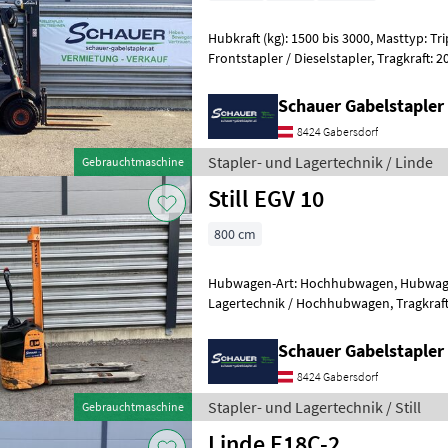
Hubkraft (kg): 1500 bis 3000, Masttyp: Trip
Frontstapler / Dieselstapler, Tragkraft: 2000kg, Hubhöhe: 4700mm,
Bauhöhe: 2350mm, Freihub:
Schauer Gabelstaple
8424 Gabersdorf
Stapler- und Lagertechnik / Linde
Gebrauchtmaschine
Still EGV 10
800 cm
Hubwagen-Art: Hochhubwagen, Hubwagen
Lagertechnik / Hochhubwagen, Tragkraft: 1000kg, Hubhöhe: 1550mm,
Bauhöhe: 1920mm, F
Schauer Gabelstaple
8424 Gabersdorf
Stapler- und Lagertechnik / Still
Gebrauchtmaschine
Linde E18C-2