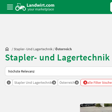
/
Stapler- Und Lagertechnik
/
Österreich
Stapler- und Lagertechnik
So wird auf Landwirt.com sortiert
x
x
x
x
Stapler Und Lagertechnik
Österreich
alle Filter lösch