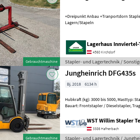
+Dreipunkt Anbau +Tranportdorn Stapler- und Lagertechnik
Lagern/Stapeln
Lagerhaus Innviertel-
4560 Kirchdorf
Stapler- und Lagertechnik / Sonstig
Gebrauchtmaschine
Jungheinrich DFG435s
Bj. 2018
6134 h
Hubkraft (kg): 3000 bis 5000, Masttyp: Sta
Bauart: Frontstapler / Dieselstapler, Tragkraft: 3500kg, Hubhöhe:
4300mm, Anbaugeräte: Seitenschieb
WST Willim Stapler 
3386 Hafnerbach
Stapler- und Lagertechnik / Junghe
Gebrauchtmaschine