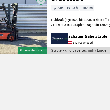
Bj. 2005
16105 h
1100 cm
Hubkraft (kg): 1500 bis 3000, Treibstoff: 
/ Elektro 3 Rad-Stapler, Tragkraft: 1800kg, Hubhöhe: 4770mm,
Bauhöhe: 1950mm, Freihub: 1760m
Schauer Gabelstaple
8424 Gabersdorf
Stapler- und Lagertechnik / Linde
Gebrauchtmaschine