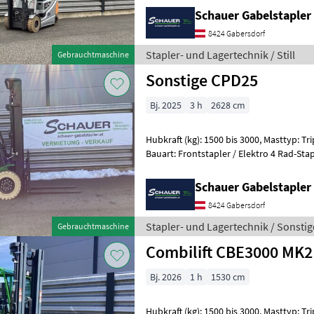
Schauer Gabelstaple
8424 Gabersdorf
Stapler- und Lagertechnik / Still
Gebrauchtmaschine
Sonstige CPD25
Bj. 2025
3 h
2628 cm
Hubkraft (kg): 1500 bis 3000, Masttyp: Trip
Bauart: Frontstapler / Elektro 4 Rad-Stapler, Tragkraft: 2
Hubhöhe: 6000mm, Bauhöhe: 2670m
Schauer Gabelstaple
8424 Gabersdorf
Stapler- und Lagertechnik / Sonstig
Gebrauchtmaschine
Combilift CBE3000 MK2
Bj. 2026
1 h
1530 cm
Hubkraft (kg): 1500 bis 3000, Masttyp: Trip