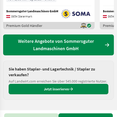
Sommersguter Landmaschinen GmbH
Sommersg
8654 Steiermark
8654 S
Premium Gold Händler
Premium
Weitere Angebote von Sommersguter
Landmaschinen GmbH
Sie haben Stapler- und Lagertechnik / Stapler zu
verkaufen?
Auf Landwirt.com erreichen Sie über 545.000 registrierte Nutzer.
Jetzt inserieren