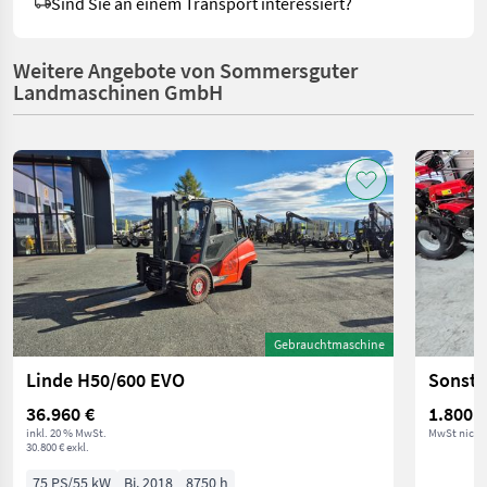
Sind Sie an einem Transport interessiert?
Weitere Angebote von Sommersguter
Landmaschinen GmbH
Gebrauchtmaschine
Linde H50/600 EVO
Sonst
36.960 €
1.800 €
inkl. 20 % MwSt.
MwSt nicht
30.800 € exkl.
75 PS/55 kW
Bj. 2018
8750 h