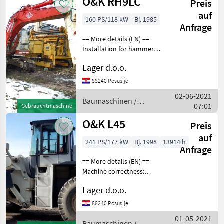
O&K RH9LC
Preis
auf
160 PS/118 kW
Bj. 1985
Anfrage
== More details (EN) ==
Installation for hammer
bucket 1, 3m3
Lager d.o.o.
Baumaschinen
Kettenbagger
88240 Posusije
02-06-2021
Baumaschinen /
07:01
Gebrauchtmaschine
O&K
O&K L45
Preis
auf
241 PS/177 kW
Bj. 1998
13914 h
Anfrage
== More details (EN) ==
Machine correctness:
Correct tyre size: 26, 5-25
Lager d.o.o.
Bucket with board 4m3
joystick hydraulic
88240 Posusije
command Baumaschinen
01-05-2021
Radlader
Baumaschinen /