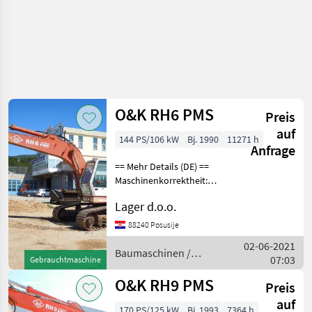
O&K RH6 PMS
Preis
auf
144 PS/106 kW
Bj. 1990
11271 h
Anfrage
== Mehr Details (DE) ==
Maschinenkorrektheit:
Korrekt Raupenbreite: 600
Lager d.o.o.
mm Schaufel 650 mm breit
Arbeitsscheinwerfer
88240 Posusije
Baumaschinen
02-06-2021
Kettenbagger
Baumaschinen /
07:03
Gebrauchtmaschine
O&K
O&K RH9 PMS
Preis
auf
170 PS/125 kW
Bj. 1993
7364 h