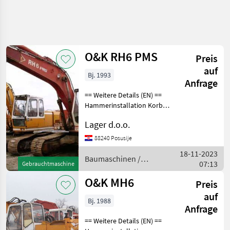
O&K RH6 PMS
Preis
auf
Bj. 1993
Anfrage
== Weitere Details (EN) ==
Hammerinstallation Korb
für Stein Baumaschinen
Lager d.o.o.
Kettenbagger
88240 Posusije
18-11-2023
Baumaschinen /
07:13
Gebrauchtmaschine
O&K
O&K MH6
Preis
auf
Bj. 1988
Anfrage
== Weitere Details (EN) ==