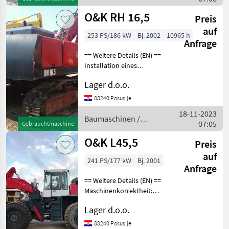
O&K
O&K RH 16,5
Preis
auf
253 PS/186 kW
Bj. 2002
10965 h
Anfrage
== Weitere Details (EN) ==
Installation eines
hydraulischen Hammers
Lager d.o.o.
Schaufelbreite 1000 mm
optionales
88240 Posusije
Erweiterungschassis
18-11-2023
allgemein Motor repariert
Baumaschinen /
07:05
Gebrauchtmaschine
Baumaschinen K
O&K
O&K L45,5
Preis
auf
241 PS/177 kW
Bj. 2001
Anfrage
== Weitere Details (EN) ==
Maschinenkorrektheit:
Richtig Reifengröße: 26, 5-25
Lager d.o.o.
Zahnkorb 4m3
Signalisierung ZF-Getriebe
88240 Posusije