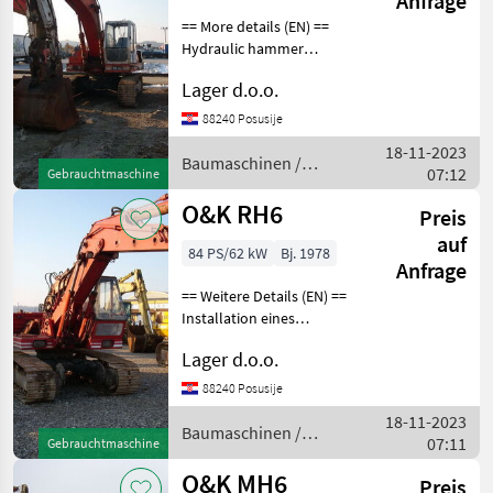
Anfrage
== More details (EN) ==
Hydraulic hammer
installation hydraulic quick
Lager d.o.o.
clotch bucket for stone
Baumaschinen
88240 Posusije
Kettenbagger
18-11-2023
Baumaschinen /
07:12
Gebrauchtmaschine
O&K
O&K RH6
Preis
auf
84 PS/62 kW
Bj. 1978
Anfrage
== Weitere Details (EN) ==
Installation eines
hydraulischen Hammers
Lager d.o.o.
Schaufelbreite 1150 mm
Stereokran mit
88240 Posusije
Verkürzungsmöglichkeit
18-11-2023
Baumaschinen
Baumaschinen /
07:11
Gebrauchtmaschine
Kettenbagger
O&K
O&K MH6
Preis