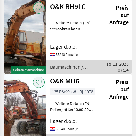
Kettenbagger
O&K RH9LC
Preis
auf
Anfrage
== Weitere Details (EN) ==
Stereokran kann
geschnitten werden Korb
von 1200 mm
Lager d.o.o.
Maschinenbreite 2990 mm
Baumaschinen
88240 Posusije
Kettenbagger
18-11-2023
Baumaschinen /
07:14
Gebrauchtmaschine
O&K
O&K MH6
Preis
auf
135 PS/99 kW
Bj. 1978
Anfrage
== Weitere Details (EN) ==
Reifengröße: 10.00-20
Stereokran Raten
Lager d.o.o.
Baumaschinen Mobilbagger
88240 Posusije