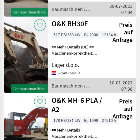
Baumaschinen Radlader
30-07-2023
Baumaschinen /
07:04
Gebrauchtmaschine
O&K
O&K RH30F
Preis
auf
517 PS/380 kW
Bj. 2000
12134 h
Anfrage
== Mehr Details (DE) ==
Maschinenkorrektheit:
Korrekt Raupenbreite: 600
Lager d.o.o.
mm funktionierende
Signalisierung Gleise 600
88240 Posusije
mm Korb 5, 1 m3
10-01-2022
Baumaschinen
Baumaschinen /
07:38
Gebrauchtmaschine
Kettenbagger
O&K
O&K MH-6 PLA /
Preis
A2
auf
Anfrage
178 PS/131 kW
Bj. 1999
27510 h
== Mehr Details
Maschinenkorrektheit: