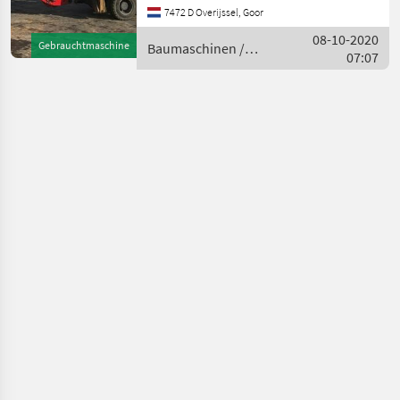
7472 D Overijssel, Goor
Zubehör = -
Pratzenabstützung =
08-10-2020
Gebrauchtmaschine
Baumaschinen /
Weitere Informationen =
07:07
O&K