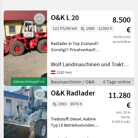
verfeinern
O&K L 20
8.500
Kategorie
Land
Filter
1
€
121 PS/89 kW
Bj. 1980
12300 h
31
MwSt nicht
AKTUELLER
Zurücksetzen
Ergebnisse
ausweisbar
Radlader in Top Zustand!!
PFAD
anzeigen
Günstig!!! Privatverkauf!
O
Baumaschinen Radlader
K
Wolf Landmaschinen und Traktorhandel
KATEGORIE
8160 Weiz
WÄHLEN
Baumaschinen / O&K
6 Tage online
Gebrauchtmaschine
Bautechnik
31
O&K Radlader
11.280
MARKTPLATZ
€
Bj. 1993
9970 h
inkl. 20 %
Marktplatz
Händlerangebote
Kleinanzeigen
MwSt.
Treibstoff: Diesel, Kabine
9.400 € exkl.
Typ L6 Betriebsstunden
ca.9970h Baujahr 1993 mit
Schaufel und Palettengabel