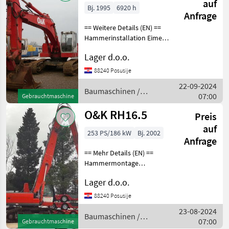
auf
Bj. 1995
6920 h
Anfrage
== Weitere Details (EN) ==
Hammerinstallation Eimer
für Stein Baumaschinen
Lager d.o.o.
Kettenbagger
88240 Posusije
22-09-2024
Baumaschinen /
07:00
Gebrauchtmaschine
O&K
O&K RH16.5
Preis
auf
253 PS/186 kW
Bj. 2002
Anfrage
== Mehr Details (EN) ==
Hammermontage
Zusätzliche
Lager d.o.o.
Werkzeugmontage
Reichweite 20 m
88240 Posusije
Möglichkeit zum
23-08-2024
Schrumpfen/Spreizen des
Baumaschinen /
07:00
Gebrauchtmaschine
Fahrgestells Baumaschinen
O&K