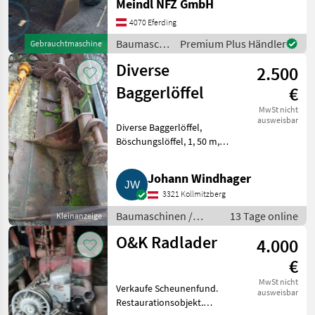
Meindl NFZ GmbH
Baumaschinen Radlader
4070 Eferding
Baumaschinen
Premium Plus Händler
Gebrauchtmaschine
/ O&K
Diverse
2.500
Baggerlöffel
€
MwSt nicht
ausweisbar
Diverse Baggerlöffel,
Böschungslöffel, 1, 50 m,
Grablöffel 0, 85 m, 0, 45 m und
0, 30 m. Gesamtabgabe um €
Johann Windhager
2.500, -. Baumaschinen
3321 Kollmitzberg
Kettenbagger
Baumaschinen /
13 Tage online
Kleinanzeige
Kettenbagger
O&K Radlader
4.000
€
MwSt nicht
Verkaufe Scheunenfund.
ausweisbar
Restaurationsobjekt.