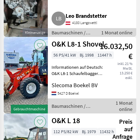
Baumaschinen Radlader
Leo Brandstetter
4180 Langzwettl
Baumaschinen /
1 Monat online
Kleinanzeige
Radlader
O&K L8-1 Shovel
16.032,50
€
56 PS/41 kW
Bj. 1998
11447 h
inkl. 21 %
Informationen auf Deutsch:
MwSt.
O&K L8-1 Schaufelbagger
13.250 €
exkl.
Baujahr 1998
Slecoma Boekel BV
Betriebsstunden 11.447
Deutz-Motor Maximale
5427 D Boekel
Leistung (kW/PS) 42/56
1 Monat
Hydrostatischer Antrieb
Baumaschinen /
online
Gebrauchtmaschine
(Hoch/Ni
O&K
O&K L 18
Preis
auf
112 PS/82 kW
Bj. 1979
11432 h
Anfrage