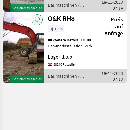
18-11-2023
Baumaschinen /
07:14
Gebrauchtmaschine
O&K
O&K RH8
Preis
auf
Bj. 1996
Anfrage
== Weitere Details (EN) ==
Hammerinstallation Korb
Baumaschinen
Lager d.o.o.
Kettenbagger
88240 Posusije
18-11-2023
Baumaschinen /
07:13
Gebrauchtmaschine
O&K