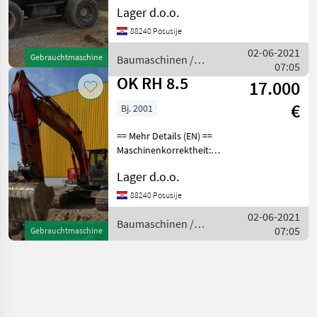
Korrekt
Lager d.o.o.
Schaufelabmessungen:
88240 Posusije
1.000 mm
Hammermontage
02-06-2021
Gebrauchtmaschine
Baumaschinen /
Baumaschinen Mobilbagger
07:05
O&K
OK RH 8.5
17.000
€
Bj. 2001
== Mehr Details (EN) ==
Maschinenkorrektheit:
Korrekt
Lager d.o.o.
Löffelabmessungen: 1 400
mm Raupenbreite: 60 mm
88240 Posusije
Hammer Installation
02-06-2021
Baumaschinen
Baumaschinen /
07:05
Gebrauchtmaschine
Kettenbagger
O&K