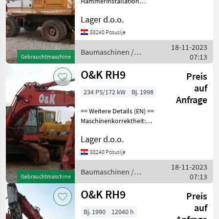
Hammerinstallation
Planierraupenholz
Lager d.o.o.
Baumaschinen Mobilbagger
88240 Posusije
18-11-2023
Baumaschinen /
07:13
Gebrauchtmaschine
O&K
O&K RH9
Preis
auf
234 PS/172 kW
Bj. 1998
Anfrage
== Weitere Details (EN) ==
Maschinenkorrektheit:
Falsch Fehlende Teile:
Lager d.o.o.
Zylinder
Kabineninnenraum
88240 Posusije
Löffelstiel hydraulische
18-11-2023
Pumpe Hammerinstallation
Baumaschinen /
07:13
Gebrauchtmaschine
Basketball Bau
O&K
O&K RH9
Preis
auf
Bj. 1990
12040 h