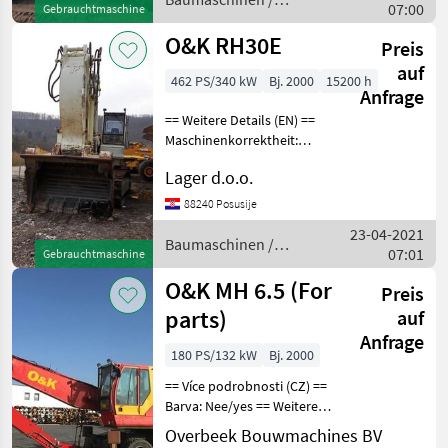
07:00
Gebrauchtmaschine
O&K
O&K RH30E
Preis
auf
462 PS/340 kW
Bj. 2000
15200 h
Anfrage
== Weitere Details (EN) ==
Maschinenkorrektheit:
Richtig Schallisolierte
Lager d.o.o.
Kabine FOPS
funktionierende
88240 Posusije
Signalisierung
23-04-2021
Frontschaufel 6, 3 m3
Baumaschinen /
07:01
Gebrauchtmaschine
Frontbagger/Bagger
O&K
Baumas
O&K MH 6.5 (For
Preis
parts)
auf
Anfrage
180 PS/132 kW
Bj. 2000
== Více podrobnosti (CZ) ==
Barva: Nee/yes == Weitere
Informationen (DE) == =
Overbeek Bouwmachines BV
Weitere Optionen und