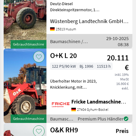
Deutz-Diesel
Direkteinspritzermotor, 112
PS 10.200 kg
Wüstenberg Landtechnik GmbH & Co. KG
Gesamtgewicht
Drehmomentwandler 4/3-
25813 Husum
Gang-
29-10-2025
Lastschaltwendegetriebe
Baumaschinen /
08:38
Gebrauchtmaschine
Planetenachsen
O&K
Selbstsperrdifferential
O+K L 20
20.111
vorne u
€
122 PS/90 kW
Bj. 1996
11513 h
inkl. 19%
MwSt
Überholter Motor in 2023,
16.900 €
Knicklenkung, mit
exkl.
Zwillingsreifen, Erdschaufel
mit Schotterzähnen,
Fricke Landmaschinen GmbH
Bereifung 20 R24
27404 Gyhum-Bockel
Baumaschinen Radlader
Baumaschinen
Premium Plus Händler
Gebrauchtmaschine
/ O&K
O&K RH9
Preis