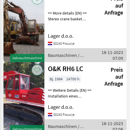
auf
Anfrage
== More details (EN) ==
Stereo crane basket
forward and backward
supporter Baumaschinen
Lager d.o.o.
Mobilbagger
88240 Posusije
18-11-2023
Baumaschinen /
07:09
Gebrauchtmaschine
O&K
O&K RH6 LC
Preis
auf
Bj. 1984
14700 h
Anfrage
== Weitere Details (EN) ==
Installation eines
hydraulischen Hammers
Lager d.o.o.
Schaufelbreite 1000 mm
Baumaschinen
88240 Posusije
Kettenbagger
18-11-2023
Baumaschinen /
07:08
Gebrauchtmaschine