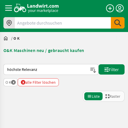
Angebote durchsuchen
/
O K
O&K Maschinen neu / gebraucht kaufen
So wird auf Landwirt.com sortiert
Filter
x
x
O K
alle Filter löschen
Liste
Raster
Suche