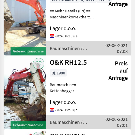
Anfrage
== Mehr Details (EN) ==
Maschinenkorrektheit:
Korrekt Raupenbreite: 600
Lager d.o.o.
mm Einbau für
Hydraulikhammer Eimer 1,
88240 Posusije
5 m3 Arbeitsscheinwerfer
02-06-2021
Baumaschinen
Baumaschinen /
07:03
Gebrauchtmaschine
Kettenbagger
O&K
O&K RH12.5
Preis
auf
Bj. 1980
Anfrage
Baumaschinen
Kettenbagger
Lager d.o.o.
88240 Posusije
02-06-2021
Baumaschinen /
07:01
Gebrauchtmaschine
O&K