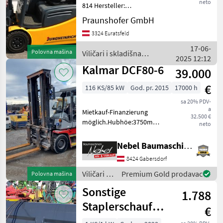
neto
814 Hersteller:
Jungheinrich Typ: EFG216
Praunshofer GmbH
Bauart: Frontstapler
3324 Euratsfeld
Antriebsart: Elektro
Tragkraft: 1600
17-06-
Polovna mašina
Viličari i skladišna
Betriebsstunden: 7762
2025 12:12
tehnika / Jungheinrich
Baujahr: 2
Kalmar DCF80-6
39.000
€
116 KS/85 kW
God. pr. 2015
17000 h
sa 20% PDV-
a
Mietkauf-Finanzierung
32.500 €
möglich.Hubhöe:3750mm,
neto
Hydrauische
Zinkenverstellung. Gorivo:
Nebel Baumaschinen
Dizel, Podizna snaga (mm):
8424 Gabersdorf
od 5.000, Tip tova: Dupleks,
, Kabina, Hidraulično
Viličari i
Premium Gold prodavac
Polovna mašina
zaključav
skladišna
Sonstige
1.788
tehnika /
Kalmar
Staplerschaufel
€
hydraulisch von