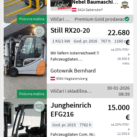
Nebel Baumaschinen
Kalmar
1
Gorivo: , Podizna snaga
(mm): 3000 do 5000, Tip
8424 Gabersdorf
tova: Dupleks, , Kabina,
Still
1
Viličari i
Premium Gold prodavac
Polovna mašina
Hidraulično zaključavanje
skladišna
Still RX20-20
uređa
22.680
tehnika /
MARKETPLACE
Jungheinrich
€
1 KS/1 kW
God. pr. 2016
767 h
1160 cm
Ponude
Marketplace
Oglasi
trgovaca
sa 20% PDV-
Wir liefern österreichweit !!
a
Fahrzeugdaten
18.900 €
neto
Hersteller:Still Typ:RX20-20
Gotownik Bernhard
Bauart:Elektro 3 Rad-
Stapler Antriebsart:Elektro
9064 Magdalensberg
Tragkraft:2000 kg
30-01-2026
Baujahr:2016 St
Viličari i skladišna
08:39
Polovna mašina
tehnika / Still
Jungheinrich
15.000
EFG216
€
God. pr. 2015
7762 h
sa 20% PDV-
a
12.500 €
Fahrzeugdaten Com. Nr.: