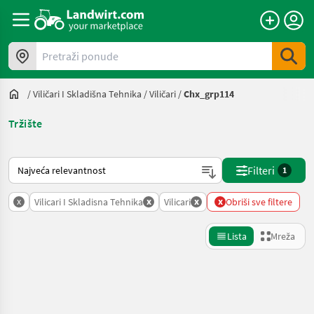
Pretraži ponude
/
Viličari I Skladišna Tehnika
/
Viličari
/
Chx_grp114
Tržište
Način na koji sortira Landwirt.com
Filteri
1
x
x
x
x
Vilicari I Skladisna Tehnika
Vilicari
Obriši sve filtere
Lista
Mreža
Precizirajte