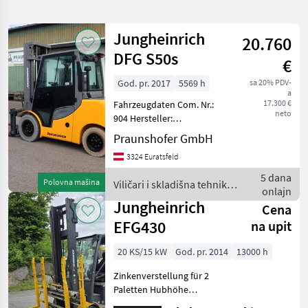
pretragu
Jungheinrich
20.760
Kategorija
Država
Filteri
3
DFG S50s
€
God. pr. 2017
5569 h
sa 20% PDV-
Prikaži 8
TRENUTNA
Resetuj
a
PUTANJA
rezultata
17.300 €
Fahrzeugdaten Com. Nr.:
neto
Poljoprivredna
904 Hersteller:
tehnika
Jungheinrich Typ: DFG S50s
Praunshofer GmbH
Bauart: Frontstapler
Vilicari I
3324 Euratsfeld
Skladisna
Antriebsart: Diesel
Tehnika
Tragkraft: 5000
5 dana
Polovna mašina
Viličari i skladišna tehnika /
Betriebsstunden: 5569
Vilicari
onlajn
Jungheinrich
Baujahr:
Jungheinrich
Cena
IZABERITE
EFG430
na upit
KATEGORIJU
20 KS/15 kW
God. pr. 2014
13000 h
Jungheinrich
4
Zinkenverstellung für 2
Sonstige
2
Paletten Hubhöhe
5000mm, Tragkraft 3000kg.