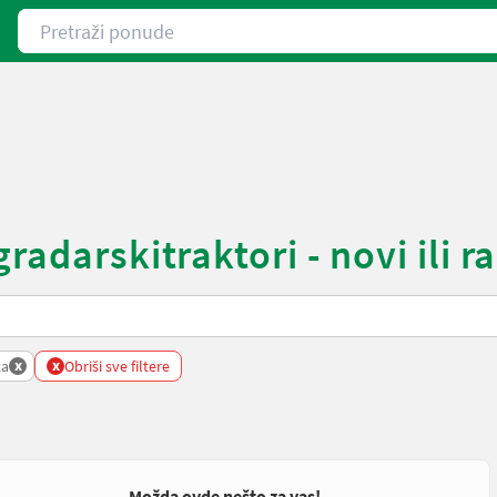
Pretraži ponude
radarskitraktori - novi ili r
x
x
ka
Obriši sve filtere
Možda ovde nešto za vas!