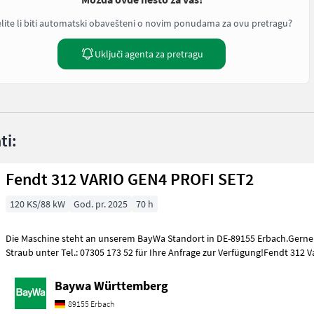
lite li biti automatski obavešteni o novim ponudama za ovu pretragu?
Uključi agenta za pretragu
ti:
Fendt 312 VARIO GEN4 PROFI SET2
120 KS/88 kW
God. pr. 2025
70 h
Die Maschine steht an unserem BayWa Standort in DE-89155 Erbach.Gerne 
Straub unter Tel.: 07305 173 52 für Ihre Anfrage zur Verfügung!Fendt 312 V
Baywa Württemberg
89155 Erbach