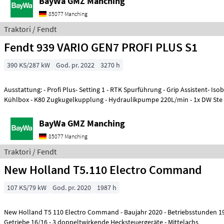
BayWa GMZ Manching
85077 Manching
Traktori / Fendt
Fendt 939 VARIO GEN7 PROFI PLUS S1
390 KS/287 kW
God. pr. 2022
3270 h
Ausstattung: - Profi Plus- Setting 1 - RTK Spurführung - Grip Assistent- Iso
Kühlbox - K80 Zugkugelkupplung - Hydraulikpumpe 220L/min - 1x DW Ste
BayWa GMZ Manching
85077 Manching
Traktori / Fendt
New Holland T5.110 Electro Command
107 KS/79 kW
God. pr. 2020
1987 h
New Holland T5 110 Electro Command - Baujahr 2020 - Betriebsstunden 1987 - Powershuttle -
Getriebe 16/16 - 3 doppeltwirkende Hecksteuergeräte - Mittelachs