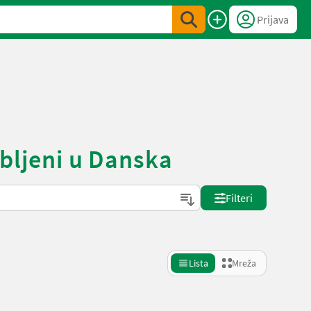
Prijava
abljeni u Danska
Filteri
Lista
Mreža