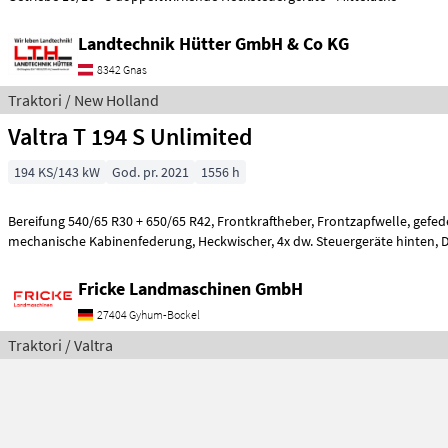
Landtechnik Hütter GmbH & Co KG
8342 Gnas
Traktori / New Holland
Valtra T 194 S Unlimited
194 KS/143 kW
God. pr. 2021
1556 h
Bereifung 540/65 R30 + 650/65 R42, Frontkraftheber, Frontzapfwelle, gefederte Vorderachse,
mechanische Kabine
Fricke Landmaschinen GmbH
27404 Gyhum-Bockel
Traktori / Valtra