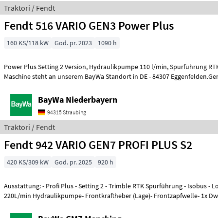
Traktori / Fendt
Fendt 516 VARIO GEN3 Power Plus
160 KS/118 kW
God. pr. 2023
1090 h
Power Plus Setting 2 Version, Hydraulikpumpe 110 l/min, Spurführung RTK Novatel, Diese
Maschine steht an unserem BayWa Standort in DE - 84307 Eggenfelden.Ger
BayWa Niederbayern
94315 Straubing
Traktori / Fendt
Fendt 942 VARIO GEN7 PROFI PLUS S2
420 KS/309 kW
God. pr. 2025
920 h
Ausstattung: - Profi Plus - Setting 2 - Trimble RTK Spurführung - Isobus - L
220L/min Hydraulikpumpe- Frontkraftheber (Lage)- Frontzapfwelle- 1x Dw