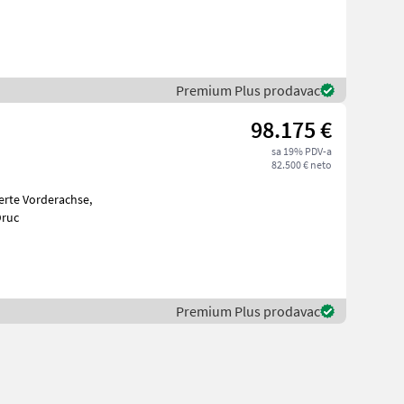
Premium Plus prodavac
98.175 €
sa 19% PDV-a
82.500 € neto
nfederung, Heckwischer, 4x dw. Steuergeräte hinten, Druc
Premium Plus prodavac