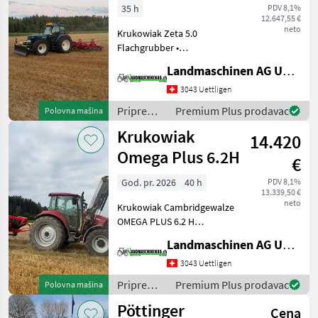
35 h
PDV 8,1%
12.647,55 €
neto
Krukowiak Zeta 5.0
Flachgrubber •
Leichtgrubber mit 5 m
Landmaschinen AG Uettligen
Arbeitsbreite • 32
Federzinken 70/12 mit 200
3043 Uettligen
mm Gänsefussscharen • 4
Priprema/
Premium Plus prodavac
Polovna mašina
Balkiger Rahmen mit viel
obrada tla
Krukowiak
Durchlass •
14.420
(plugovi,
kultivatori,
Omega Plus 6.2H
€
tanjurače
i dr.) /
God. pr. 2026
40 h
PDV 8,1%
13.339,50 €
Krukowiak
neto
Krukowiak Cambridgewalze
OMEGA PLUS 6.2 H
Cambridgeringe mit 530
Landmaschinen AG Uettligen
mm Durchmesser
Arbeitsbreite 6.2 m, die
3043 Uettligen
seitlichen Walzen sind
Priprema/
Premium Plus prodavac
Polovna mašina
mittig pendelnd
obrada tla
Pöttinger
aufgehängt Klappun
Cena
(plugovi,