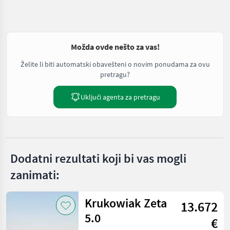
Možda ovde nešto za vas!
Želite li biti automatski obavešteni o novim ponudama za ovu
pretragu?
Uključi agenta za pretragu
Dodatni rezultati koji bi vas mogli
zanimati:
Krukowiak Zeta
13.672
5.0
€