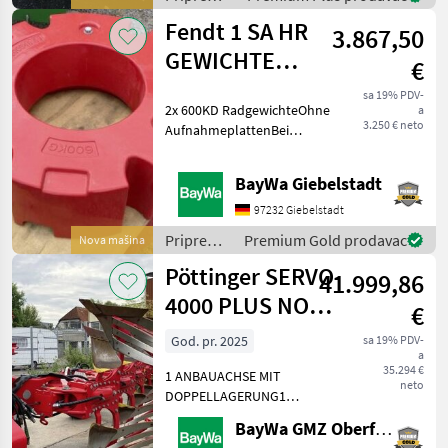
550-3000 ,
obrada tla
Fendt 1 SA HR
3.867,50
(plugovi,
kultivatori,
GEWICHTE
€
tanjurače
2X600 KG O.AB
i dr.) /
sa 19% PDV-
2x 600KD RadgewichteOhne
a
Pöttinger
3.250 € neto
AufnahmeplattenBei
Rückfragen stehen wir
Ihnen gerne zur Verfügung.
BayWa Giebelstadt
Priprema/ obrada tla
(plugovi, kultivatori,
97232 Giebelstadt
tanjurače i dr.) Ostali str
Priprema/
Premium Gold prodavac
Nova mašina
obrada
Pöttinger SERVO
41.999,86
tla
(plugovi,
4000 PLUS NOVA
€
kultivatori,
5-SCHARIG
tanjurače
God. pr. 2025
sa 19% PDV-
a
i dr.) /
35.294 €
1 ANBAUACHSE MIT
Fendt
neto
DOPPELLAGERUNG1
ANLAGENSCHONER
BayWa GMZ Oberfranken
HINTEN1 AUSRÜSTUNG