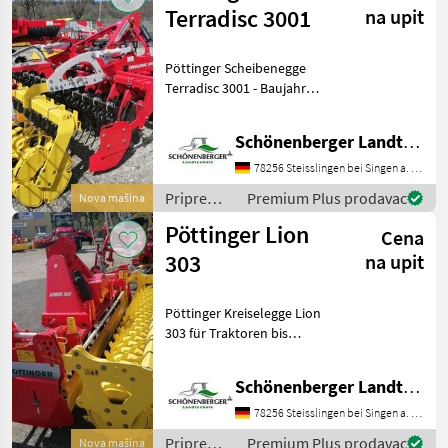
kultivatori,
Terradisc 3001
na upit
tanjurače
i dr.) /
Pöttinger Scheibenegge
Krukowiak
Terradisc 3001 - Baujahr
2026 - starre
Kurzscheibenegge,
Schönenberger Landtechnik OHG
versetzte Anordnung der
agressiv gestellten
78256 Steisslingen bei Singen a. Htwl.
Arbeitswerkzeuge sorgt für
Priprema/
Premium Plus prodavac
Nova mašina
gut durchmisch
obrada tla
Pöttinger Lion
Cena
(plugovi,
kultivatori,
303
na upit
tanjurače
i dr.) /
Pöttinger Kreiselegge Lion
Pöttinger
303 für Traktoren bis
132kW/180 PS,
Kreiseldrehzahl bei
Schönenberger Landtechnik OHG
1000U/min 342/527 U/min
mit Gelenkwelle Zinke
78256 Steisslingen bei Singen a. Htwl.
Durastar Zahnpackerwalze
Priprema/
Premium Plus prodavac
Nova mašina