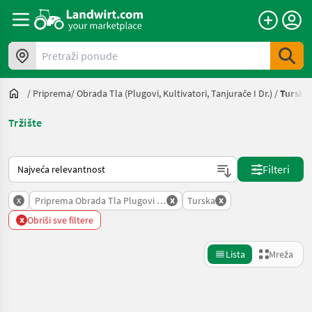
Pretraži ponude
/
Priprema/ Obrada Tla (plugovi, Kultivatori, Tanjurače I Dr.)
/
Turska
Tržište
Način na koji sortira Landwirt.com
Filteri
x
x
x
Priprema Obrada Tla Plugovi Kultivatori Tanjurace I Dr
Turska
x
Obriši sve filtere
Lista
Mreža