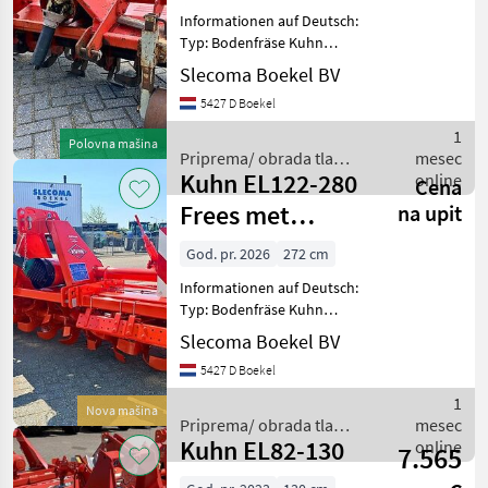
Kuhn
Informationen auf Deutsch:
EL82-
Typ: Bodenfräse Kuhn
130
EL80N 180 Arbeitsbreite (m)
Slecoma Boekel BV
1, 80 Zapfwelle (N/min)
MARKETPLACE
5427 D Boekel
1000 Umschaltbares
Getriebe Stützräder
Ponude
1
Marketplace
Oglasi
Polovna mašina
Verstellb
trgovaca
Priprema/ obrada tla
mesec
Kuhn EL122-280
(plugovi, kultivatori,
online
Cena
tanjurače i dr.) / Kuhn
Frees met
na upit
Kooirol
God. pr. 2026
272 cm
Informationen auf Deutsch:
Typ: Bodenfräse Kuhn
EL122-280 Bodenfräse
Slecoma Boekel BV
Baujahr 2026 Max.
5427 D Boekel
Arbeitsbreite (m) 2, 72
Gesamtbreite (m) 2, 99
1
Nova mašina
Arbeitstiefe, min.-ma
Priprema/ obrada tla
mesec
Kuhn EL82-130
(plugovi, kultivatori,
online
7.565
tanjurače i dr.) / Kuhn