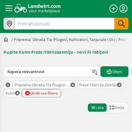
Pretraži ponude
/
Priprema/ Obrada Tla (plugovi, Kultivatori, Tanjurače I Dr.)
/
Freze/ 
Kupite Kuhn Freze/tilerizazemlju - novi ili rabljeni
Način na koji sortira Landwirt.com
Filteri
x
x
x
Priprema Obrada Tla Plugovi Kultivatori Tanjurace I Dr
Freze Tileri Za Zemlju
x
x
Kuhn
Obriši sve filtere
Lista
Mreža