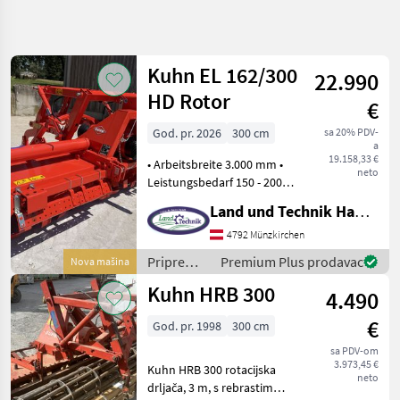
Precizirajte
pretragu
Kuhn EL 162/300
22.990
Kategorija
Država
Filteri
4
HD Rotor
€
Prikaži
God. pr. 2026
300 cm
sa 20% PDV-
TRENUTNA
Resetuj
11
a
PUTANJA
19.158,33 €
rezultata
• Arbeitsbreite 3.000 mm •
neto
Poljoprivredna
Leistungsbedarf 150 - 200
tehnika
PS • Anbaubock KAT II/ III •
Land und Technik HandelsgesmbH
Priprema
Zapfwellenantrieb 540/760
Obrada Tla
& 1.000 U/min • Duplex
4792 Münzkirchen
Plugovi
Getriebe mit Durchtrieb
Kultivatori
Priprema/
Premium Plus prodavac
Nova mašina
und 2.
Tanjurace I
obrada tla
Dr
Kuhn HRB 300
4.490
(plugovi,
Freze
kultivatori,
€
Tileri Za
God. pr. 1998
300 cm
tanjurače
Zemlju
i dr.) /
sa PDV-om
Kuhn
3.973,45 €
Kuhn
Kuhn HRB 300 rotacijska
neto
drljača, 3 m, s rebrastim
IZABERITE