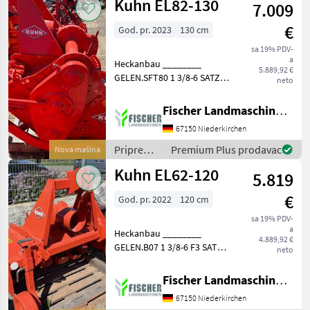
Kuhn EL82-130
7.009
(plugovi,
kultivatori,
€
God. pr. 2023
130 cm
tanjurače
i dr.) /
sa 19% PDV-
a
Kuhn
Heckanbau ________
5.889,92 €
GELEN.SFT80 1 3/8-6 SATZ
neto
GLEITKUFEN EL82/92
Priprema/ obrada tla
Fischer Landmaschinen GmbH
(plugovi, kultivatori,
67150 Niederkirchen
tanjurače i dr.) Freze/ tileri
za zemlju
Priprema/
Premium Plus prodavac
Nova mašina
obrada tla
Kuhn EL62-120
5.819
(plugovi,
kultivatori,
€
God. pr. 2022
120 cm
tanjurače
i dr.) /
sa 19% PDV-
a
Kuhn
Heckanbau ________
4.889,92 €
GELEN.B07 1 3/8-6 F3 SATZ
neto
GLEITKUFEN EL62
STUETZRAEDER EL62
Fischer Landmaschinen GmbH
Priprema/ obrada tla
67150 Niederkirchen
(plugovi, kultivatori,