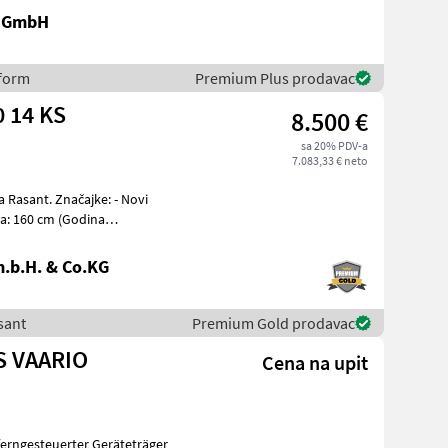
r GmbH
eform
Premium Plus prodavac
0 14 KS
8.500 €
sa 20% PDV-a
7.083,33 € neto
čajke: - Novi
ca: 160 cm (Godina
.b.H. & Co.KG
sant
Premium Gold prodavac
S VAARIO
Cena na upit
ferngesteuerter Geräteträger