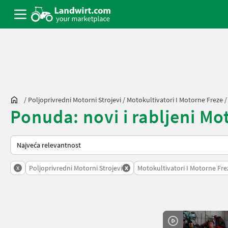
/
Poljoprivredni Motorni Strojevi
/
Motokultivatori I Motorne Freze
Ponuda: novi i rabljeni Mo
Način na koji sortira Landwirt.com
x
x
Poljoprivredni Motorni Strojevi
Motokultivatori I Motorne Fre