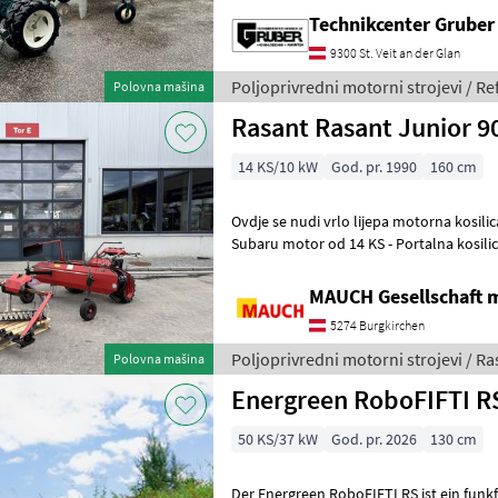
Technikcenter Grube
9300 St. Veit an der Glan
Poljoprivredni motorni strojevi / R
Polovna mašina
Rasant Rasant Junior 9
14 KS/10 kW
God. pr. 1990
160 cm
Ovdje se nudi vrlo lijepa motorna kosilica Rasant. Zna
Subaru motor od 14 KS - Portalna kosili
proizvodnje: 2014.) - 3 seta noževa
MAUCH Gesellschaft m
5274 Burgkirchen
Poljoprivredni motorni strojevi / Ra
Polovna mašina
Energreen RoboFIFTI R
50 KS/37 kW
God. pr. 2026
130 cm
Der Energreen RoboFIFTI RS ist ein funk