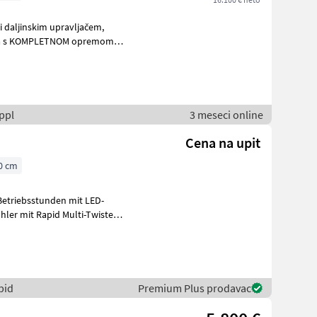
 daljinskim upravljačem,
ppl
3 meseci online
Cena na upit
0 cm
Betriebsstunden mit LED-
Twister
pid
Premium Plus prodavac