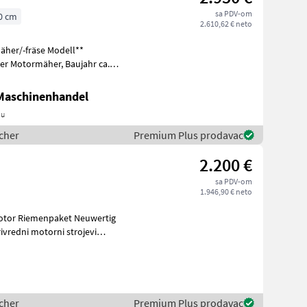
sa PDV-om
0 cm
2.610,62 € neto
her/-fräse Modell**
rmäher, Baujahr ca.
 Maschinenhandel
au
ucher
Premium Plus prodavac
2.200 €
sa PDV-om
1.946,90 € neto
rivredni motorni strojevi
ucher
Premium Plus prodavac