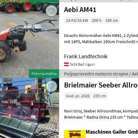
Aebi AM41
14 KS/10 kW
200 h
190 cm
Einachs Motormäher Aebi AM41, 2 Zylinder Briggs & Stratton Motor
mit 14PS, Mähbalken 190cm Freischnitt mit Eingrasvorrichtung,
Mähbalken neuwertig, voll funktionstüc
Frank Landtechnik
5424 Bad Vigaun
Poljoprivredni motorni strojevi / Ae
Polovna mašina
Brielmaier Seeber All
God. pr. 2026
235 cm
Novi stroj, Seeber Allroundmax, kompatibilan s motornim kosilicama
Brielmaier * Radna širina 235 cm * Težina cca 227 kg * Kontrolirano
prikupljanje * Preklopiva tra
Maschinen Gailer Gm