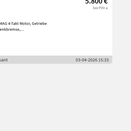
5.800 €
bez PDV-a
Takt Motor, Getriebe
sermähwerk Busatis 160
sant
03-04-2026 15:33