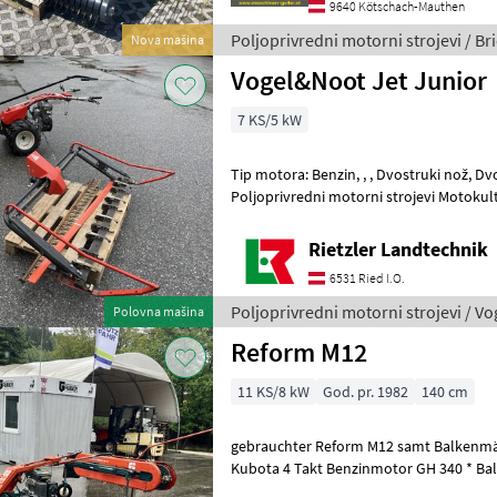
9640 Kötschach-Mauthen
Poljoprivredni motorni strojevi / Br
Nova mašina
Vogel&Noot Jet Junior
7 KS/5 kW
Tip motora: Benzin, , , Dvostruki nož, Dvojni
Poljoprivredni motorni strojevi Motokult
Rietzler Landtechnik
6531 Ried I.O.
Poljoprivredni motorni strojevi / V
Polovna mašina
Reform M12
11 KS/8 kW
God. pr. 1982
140 cm
gebrauchter Reform M12 samt Balkenm
Kubota 4 Takt Benzinmotor GH 340 * Bal
cm * Bandrechen: Arbeitsbreite: 180 cm