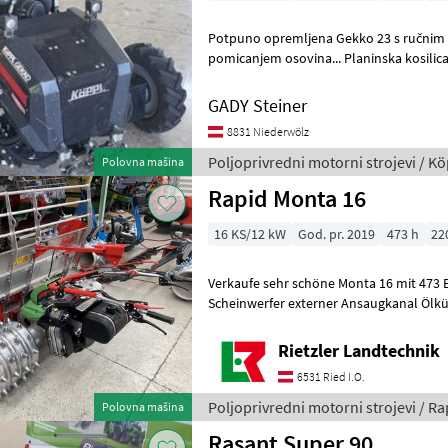
Potpuno opremljena Gekko 23 s ručnim i
pomicanjem osovina... Planinska kosilica s KOMPLETNOM opremom!
Samo 590 radnih sati Kotači i priklju
GADY Steiner
8831 Niederwölz
Poljoprivredni motorni strojevi / Kö
Polovna mašina
Rapid Monta 16
16 KS/12 kW
God. pr. 2019
473 h
22
Verkaufe sehr schöne Monta 16 mit 473 
Scheinwerfer externer Ansaugkanal Ölkühler mit Rapid Multi-
220 gebraucht Optional auch
Rietzler Landtechnik
6531 Ried I.O.
Poljoprivredni motorni strojevi / Ra
Polovna mašina
Rasant Super 90