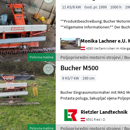
11 KS/8 kW
God. pr. 1999
1000 h
19
**Produktbeschreibung: Bucher Motormä
**Allgemeine Informationen:** Der Bucher Moto
1999, ist ein robustes und zuverlässige
Monika Lachner e.U.
4890 Weißenkirchen im Atterg
Poljoprivredni motorni strojevi / B
Polovna mašina
Bucher M500
9 KS/7 kW
190 cm
Bucher Eingrassmotormäher mit MAG Motor Riemenpaket Neuwertig
Prstasta poluga, Sakupljač sijena Poljop
Motokultivatori i motorne freze
Rietzler Landtechnik
6531 Ried I.O.
Poljoprivredni motorni strojevi / B
Polovna mašina