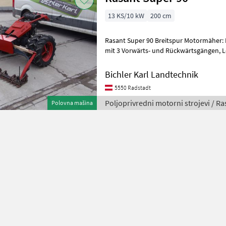
13 KS/10 kW
200 cm
Rasant Super 90 Breitspur Motormäher: MAG 4-
mit 3 Vorwärts- und Rückwärtsgängen, Lenkbremse,
Zwillingsbereifung, Doppelmes
Bichler Karl Landtechnik
5550 Radstadt
Poljoprivredni motorni strojevi / Ra
Polovna mašina