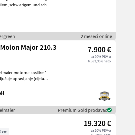
d schwer
nergreen
2 meseci online
 Molon Major 210.3
7.900 €
sa 20% PDV-a
6.583,33 € neto
jučuje upravljanje (cijela
bH
ielmaier
Premium Gold prodavac
19.320 €
sa 20% PDV-a
0 cm
16.100 € neto