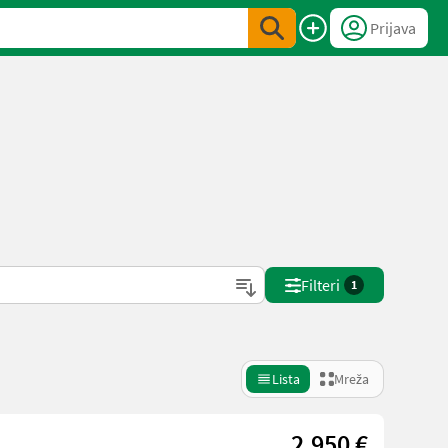
Prijava
Filteri
1
Lista
Mreža
2.950 €