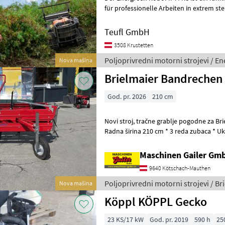
für professionelle Arbeiten in extrem steilem, schwierigem un
zugänglichem Gelände. Ob Bö
Teufl GmbH
3508 Krustetten
Poljoprivredni motorni strojevi / E
Nova mašina
Brielmaier Bandrechen
God. pr. 2026
210 cm
Novi stroj, tračne grablje pogodne za Brielmaier motorne kosilice *
Radna širina 210 cm * 3 reda zubaca * Ukl
kosilica se upravlja pomoću
Maschinen Gailer Gm
9640 Kötschach-Mauthen
Poljoprivredni motorni strojevi / Br
Nova mašina
Köppl KÖPPL Gecko
23 KS/17 kW
God. pr. 2019
590 h
25