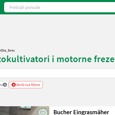
Pretraži ponude
/
Chx_brec
tokultivatori i motorne freze
x
x
ze
Obriši sve filtere
Bucher Eingrasmäher