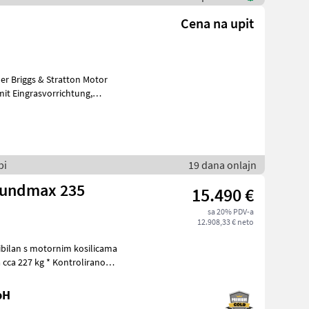
Cena na upit
bi
19 dana onlajn
roundmax 235
15.490 €
sa 20% PDV-a
12.908,33 € neto
bH