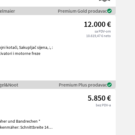
ielmaier
Premium Gold prodavac
12.000 €
sa PDV-om
10.619,47 € neto
 kotači, Sakupljač sijena, :, :
ivatori i motorne freze
ogel&Noot
Premium Plus prodavac
5.850 €
bez PDV-a
äher und Bandrechen *
kenmäher: Schnittbreite 145