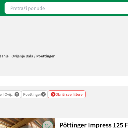
Pretraži ponude
anje I Ovijanje Bala
/
Poettinger
x
x
x
 I Ovijanje Bala
Poettinger
Obriši sve filtere
Pöttinger Impress 125 