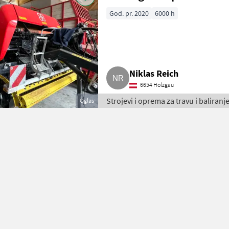
God. pr. 2020
6000 h
Niklas Reich
6654 Holzgau
Strojevi i oprema za travu i baliranj
Oglas
bala