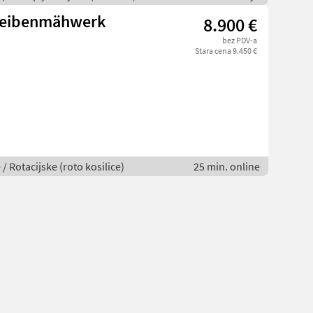
heibenmähwerk
8.900 €
bez PDV-a
Stara cena 9.450 €
 / Rotacijske (roto kosilice)
25 min. online