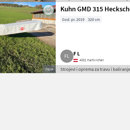
Kuhn GMD 315 Hecksc
God. pr. 2019
320 cm
F L
4081 Hartkirchen
Strojevi i oprema za travu i baliranje
Oglas