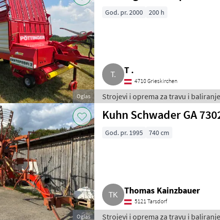
God. pr. 2000
200 h
T .
4710 Grieskirchen
Strojevi i oprema za travu i baliran
Oglas
Kuhn Schwader GA 7302 
God. pr. 1995
740 cm
Thomas Kainzbauer
5121 Tarsdorf
Strojevi i oprema za travu i baliranje
Oglas