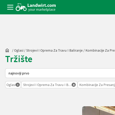
/
Oglasi
/
Strojevi I Oprema Za Travu I Baliranje
/
Kombinacije Za Preš
Tržište
Način na koji sortira Landwirt.com
x
x
Oglasi
Strojevi I Oprema Za Travu I Baliranje
Kombinacije Za Presanje