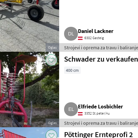
Daniel Lackner
6382 Gasteig
Strojevi i oprema za travu i baliranje
Oglas
Schwader zu verkaufen 
400 cm
Elfriede Losbichler
3352 St.peter/Au
Strojevi i oprema za travu i baliranje
Oglas
Pöttinger Ernteprofi 2