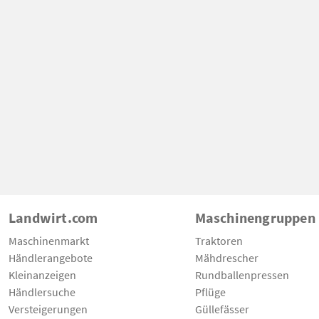
Landwirt.com
Maschinengruppen
Maschinenmarkt
Traktoren
Händlerangebote
Mähdrescher
Kleinanzeigen
Rundballenpressen
Händlersuche
Pflüge
Versteigerungen
Güllefässer