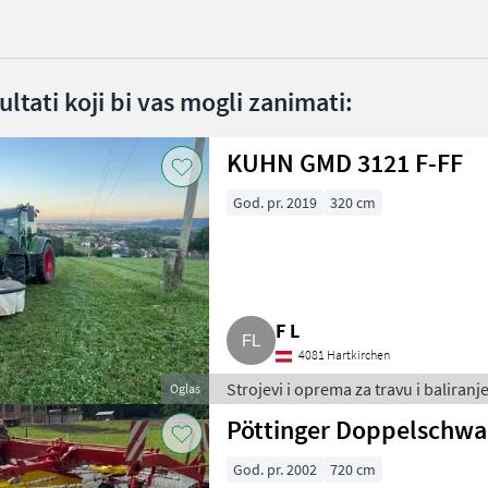
ltati koji bi vas mogli zanimati:
KUHN GMD 3121 F-FF
God. pr. 2019
320 cm
F L
4081 Hartkirchen
Strojevi i oprema za travu i baliranje
Oglas
Pöttinger Doppelschwa
God. pr. 2002
720 cm