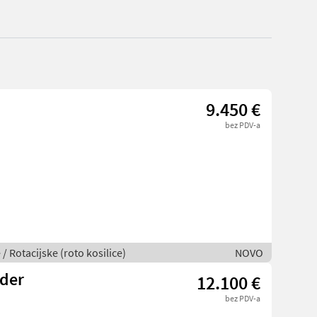
9.450 €
bez PDV-a
 / Rotacijske (roto kosilice)
NOVO
der
12.100 €
bez PDV-a