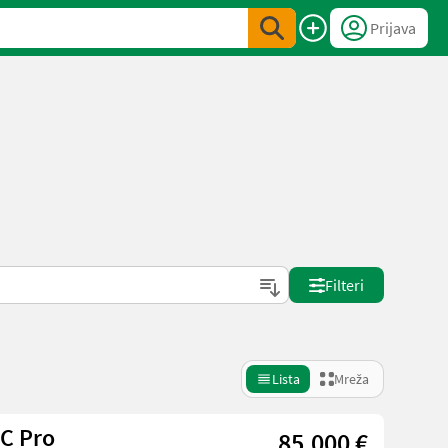
Prijava
Filteri
Lista
Mreža
FC Pro
85.000 €