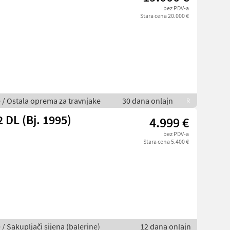
bez PDV-a
Stara cena 20.000 €
je / Ostala oprema za travnjake
30 dana onlajn
R
DL (Bj. 1995)
4.999 €
bez PDV-a
Stara cena 5.400 €
 / Sakupljači sijena (balerine)
12 dana onlajn