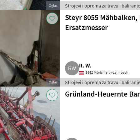
Strojevi i oprema za travu i baliran
Oglas
Steyr 8055 Mähbalken, 
Ersatzmesser
R. W.
3662 Münichreith-Laimbach
Strojevi i oprema za travu i baliran
Oglas
Grünland-Heuernte Ban