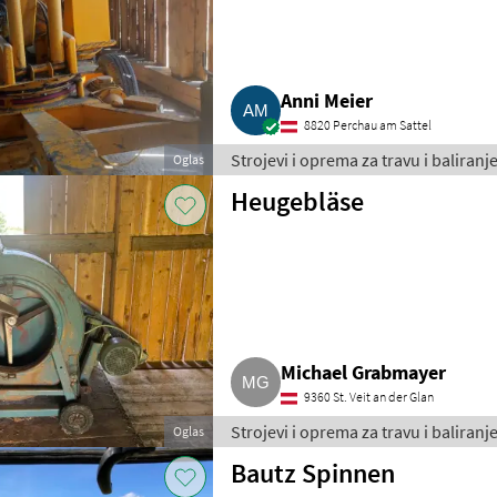
Anni Meier
8820 Perchau am Sattel
Strojevi i oprema za travu i baliran
Oglas
Heugebläse
Michael Grabmayer
9360 St. Veit an der Glan
Strojevi i oprema za travu i baliran
Oglas
Bautz Spinnen