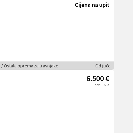
Cijena na upit
je / Ostala oprema za travnjake
Od juče
6.500 €
bez PDV-a