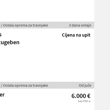
je / Ostala oprema za travnjake
3 dana onlajn
s
Cijena na upit
bzugeben
je / Ostala oprema za travnjake
Od juče
er
6.000 €
bez PDV-a