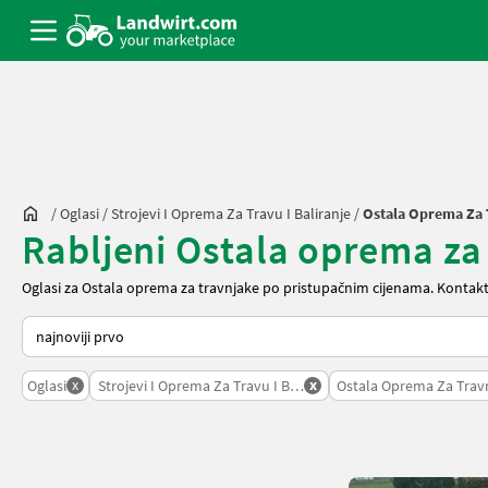
/
Oglasi
/
Strojevi I Oprema Za Travu I Baliranje
/
Ostala Oprema Za 
Rabljeni Ostala oprema za
Oglasi za Ostala oprema za travnjake po pristupačnim cijenama. Kontakt
Način na koji sortira Landwirt.com
x
x
Oglasi
Strojevi I Oprema Za Travu I Baliranje
Ostala Oprema Za Trav