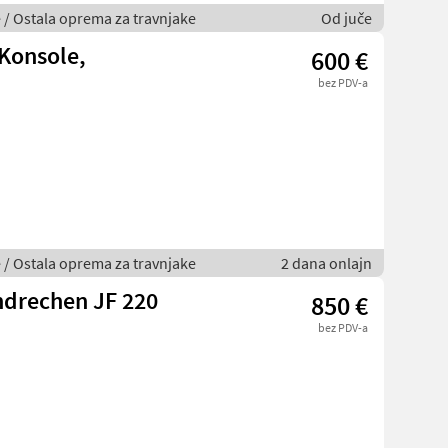
je / Ostala oprema za travnjake
Od juče
Konsole,
600 €
bez PDV-a
je / Ostala oprema za travnjake
2 dana onlajn
drechen JF 220
850 €
bez PDV-a