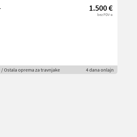
1
1.500 €
bez PDV-a
je / Ostala oprema za travnjake
4 dana onlajn