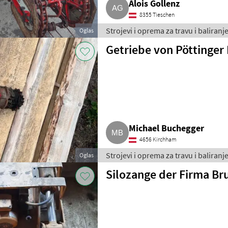
Alois Gollenz
8355 Tieschen
Strojevi i oprema za travu i baliran
Oglas
Getriebe von Pöttinger
Michael Buchegger
4656 Kirchham
Strojevi i oprema za travu i baliran
Oglas
Silozange der Firma B