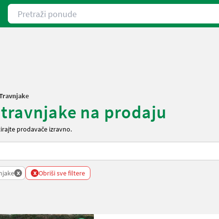
Pretraži ponude
Travnjake
 travnjake na prodaju
irajte prodavače izravno.
x
x
njake
Obriši sve filtere