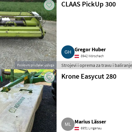
CLAAS PickUp 300
Gregor Huber
8942 Wörschach
Strojevi i oprema za travu i baliran
Poslovni pružalac usluga
Krone Easycut 280
Marius Lässer
6951 Lingenau