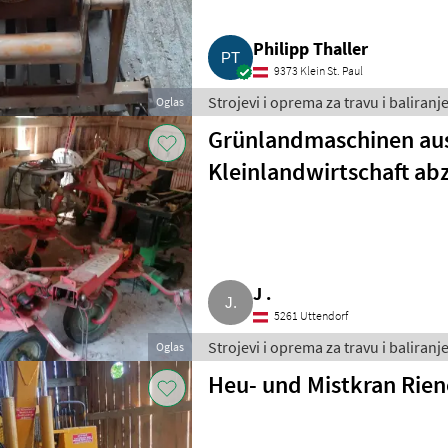
Philipp Thaller
9373 Klein St. Paul
Strojevi i oprema za travu i baliran
Oglas
Grünlandmaschinen au
Kleinlandwirtschaft a
J .
5261 Uttendorf
Strojevi i oprema za travu i baliran
Oglas
Heu- und Mistkran Rien