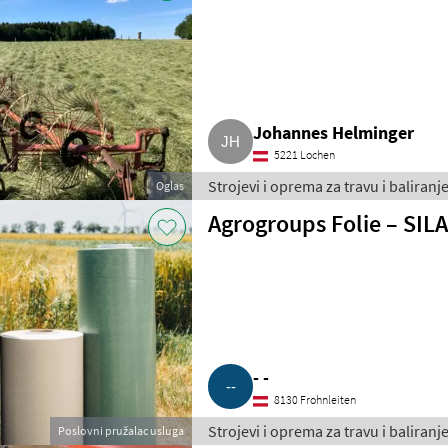
Johannes Helminger
5221 Lochen
Strojevi i oprema za travu i baliran
Oglas
Agrogroups Folie – SIL
- -
8130 Frohnleiten
Strojevi i oprema za travu i baliran
Poslovni pružalac usluga