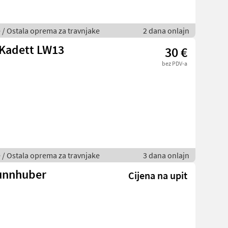
je / Ostala oprema za travnjake
2 dana onlajn
 Kadett LW13
30 €
bez PDV-a
je / Ostala oprema za travnjake
3 dana onlajn
runnhuber
Cijena na upit