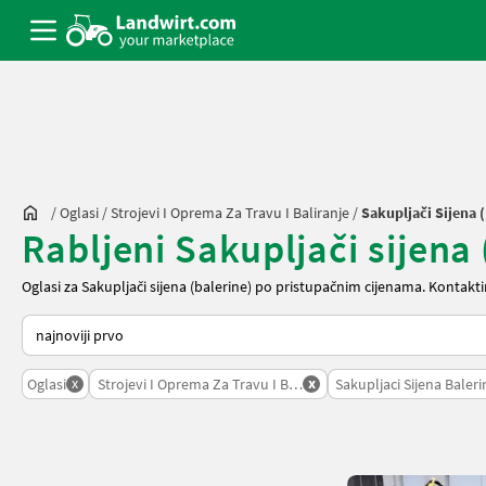
/
Oglasi
/
Strojevi I Oprema Za Travu I Baliranje
/
Sakupljači Sijena 
Rabljeni Sakupljači sijena
Oglasi za Sakupljači sijena (balerine) po pristupačnim cijenama. Kontakt
Način na koji sortira Landwirt.com
x
x
Oglasi
Strojevi I Oprema Za Travu I Baliranje
Sakupljaci Sijena Baleri