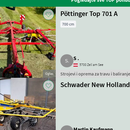
Pöttinger Top 701 A
700 cm
S .
5700 Zell am See
Strojevi i oprema za travu i baliranje
Oglas
Schwader New Holland
Martin Kaufmann