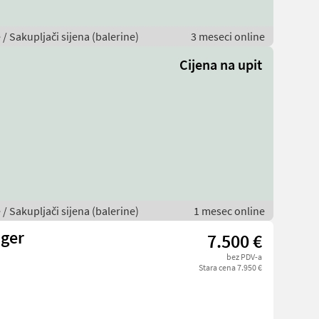
 / Sakupljači sijena (balerine)
3 meseci online
Cijena na upit
 / Sakupljači sijena (balerine)
1 mesec online
ger
7.500 €
bez PDV-a
Stara cena 7.950 €