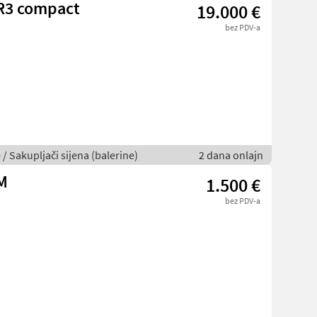
 R3 compact
19.000 €
bez PDV-a
 / Sakupljači sijena (balerine)
2 dana onlajn
M
1.500 €
bez PDV-a