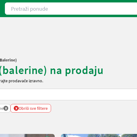
Pretraži ponude
(balerine)
 (balerine) na prodaju
irajte prodavače izravno.
x
x
ne
Obriši sve filtere