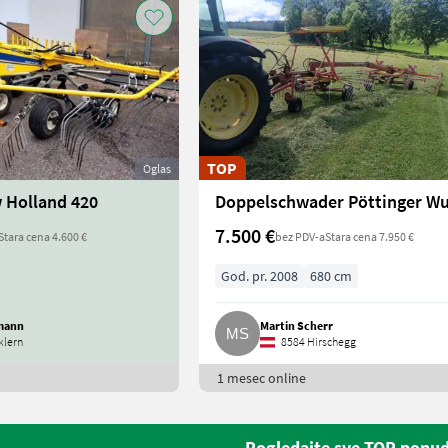
TOP
Oglas
 Holland 420
7.500 €
Stara cena 4.600 €
bez PDV-a
Stara cena 7.950 €
God. pr. 2008
680 cm
mann
Martin Scherr
klern
8584 Hirschegg
1 mesec online
Pogledajte sve TOP ponu