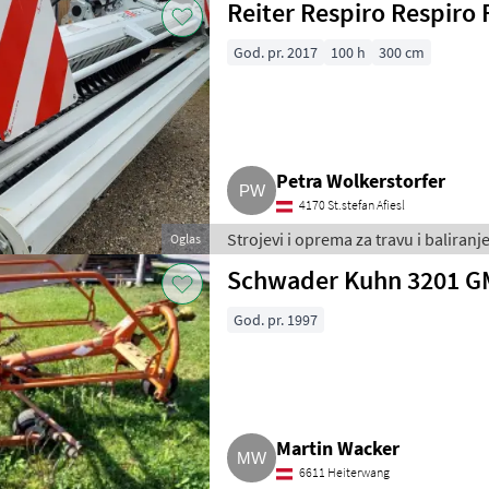
Reiter Respiro Respiro
God. pr. 2017
100 h
300 cm
Petra Wolkerstorfer
4170 St.stefan Afiesl
Strojevi i oprema za travu i baliranje
Oglas
Schwader Kuhn 3201 G
God. pr. 1997
Martin Wacker
6611 Heiterwang