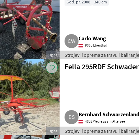
God. pr. 2008
340 cm
Carlo Wang
9065 Ebenthal
Strojevi i oprema za travu i baliranje
Oglas
Fella 295RDF Schwader
Bernhard Schwarzenland
4852 Weyregg am Attersee
Strojevi i oprema za travu i baliranje
Oglas