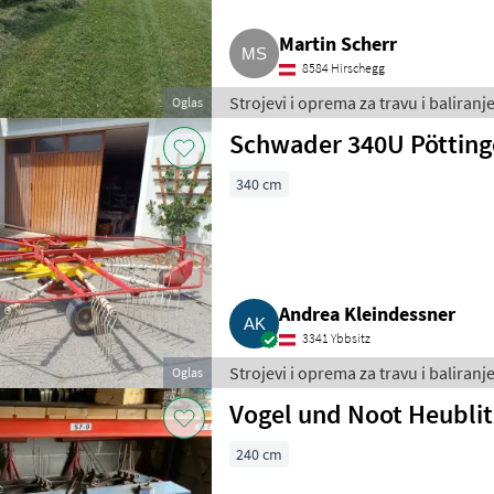
Martin Scherr
8584 Hirschegg
Strojevi i oprema za travu i baliranje
Oglas
Schwader 340U Pöttin
340 cm
Andrea Kleindessner
3341 Ybbsitz
Strojevi i oprema za travu i baliranje
Oglas
Vogel und Noot Heublit
240 cm