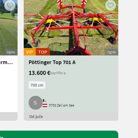
VIP
TOP
Oglas
Oglas
Doppelschwader Pöttinger Wurmschwader 691A
Pöttinger Top 701 A
13.600 €
bez PDV-a
700 cm
S .
5700 Zell am See
Od juče
de