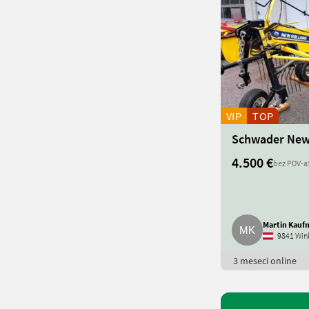
VIP
TOP
Schwader New
4.500 €
bez PDV-a
Martin Kauf
9841 Win
3 meseci online