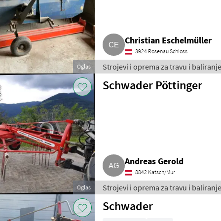
Christian Eschelmüller
3924 Rosenau Schloss
Strojevi i oprema za travu i baliranje
Oglas
Schwader Pöttinger
Andreas Gerold
8842 Katsch/Mur
Strojevi i oprema za travu i baliranje
Oglas
Schwader