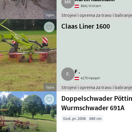
9841 Winklern
Strojevi i oprema za travu i baliranje
Oglas
Claas Liner 1600
F .
4170 Haslach
Strojevi i oprema za travu i baliranje
Oglas
Doppelschwader Pöttin
Wurmschwader 691A
God. pr. 2008
680 cm