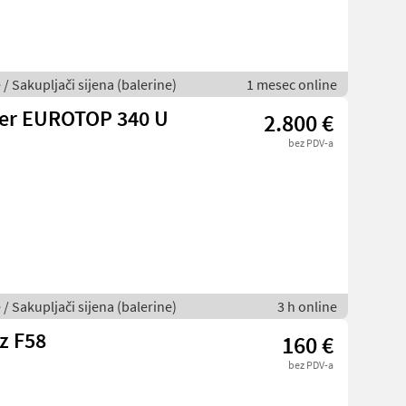
 / Sakupljači sijena (balerine)
1 mesec online
ger EUROTOP 340 U
2.800 €
bez PDV-a
 / Sakupljači sijena (balerine)
3 h online
z F58
160 €
bez PDV-a