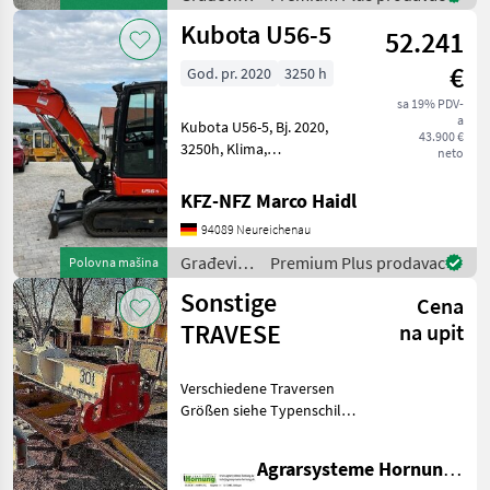
Konformitätserklärung
strojevi /
Kubota U56-5
Građevinski strojevi M
52.241
Takeuchi
€
God. pr. 2020
3250 h
sa 19% PDV-
a
Kubota U56-5, Bj. 2020,
43.900 €
3250h, Klima,
neto
Kombihydraulik, Powertilt
mit HS03,
KFZ-NFZ Marco Haidl
Grabenräumlöffel, Ketten
94089 Neureichenau
90% Građevinski strojevi
Minibageri
Građevinski
Premium Plus prodavac
Polovna mašina
strojevi /
Sonstige
Cena
Kubota
TRAVESE
na upit
Verschiedene Traversen
Größen siehe Typenschild
Preis auf Anfrage per e mail
danke Građevinski strojevi
Agrarsysteme Hornung GmbH & Co. KG
Ostali građevinski strojevi