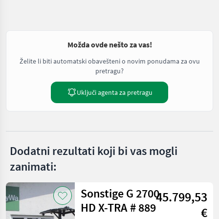
Možda ovde nešto za vas!
Želite li biti automatski obavešteni o novim ponudama za ovu
pretragu?
Uključi agenta za pretragu
Dodatni rezultati koji bi vas mogli
zanimati:
Sonstige G 2700
45.799,53
HD X-TRA # 889
€