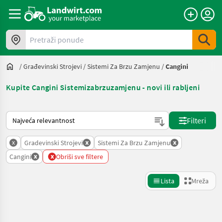
Pretraži ponude
/
Građevinski Strojevi
/
Sistemi Za Brzu Zamjenu
/
Cangini
Kupite Cangini Sistemizabrzuzamjenu - novi ili rabljeni
Način na koji sortira Landwirt.com
Filteri
x
x
x
Gradevinski Strojevi
Sistemi Za Brzu Zamjenu
x
x
Cangini
Obriši sve filtere
Lista
Mreža