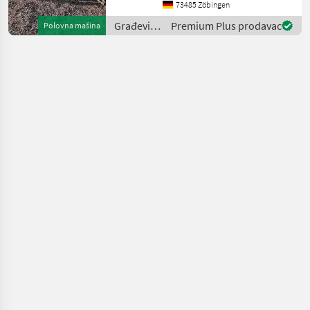
73485 Zöbingen
Građevinski
Premium Plus prodavac
Polovna mašina
strojevi /
Sonstige