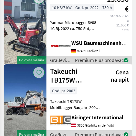
€
10 KS/7 kW
God. pr. 2022
750 h
sa 19% PDV-
a
Yanmar Microbagger SV08-
11.000 €
1C Bj. 2022 ca. 750 Std,
neto
gepflegt 11000 € zzgl. MwSt.
(ausweisbar) Finanzierung
WSU Baumaschinenhandel u. Gerätevermietung GmbH
und Lieferung
82439 Großweil
Deutschlandweit möglich!
Mieten ab 67, - € Be
Građevinski
Premium Plus prodavac
Polovna mašina
strojevi /
Takeuchi
Cena
Yanmar
TB175W
na upit
Mobilbagger
God. pr. 2003
Takeuchi TB175W
Mobilbagger Baujahr: 2003
Leistung: 50 kW
Biringer International GmbH
Eigengewicht: ca.8130 Kg
Mit österreichischen
3800 Göpfritz an der Wild
Papieren und CE
Građevinski
Premium Plus prodavac
Polovna mašina