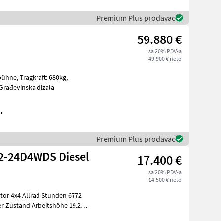
Premium Plus prodavac
59.880 €
sa 20% PDV-a
49.900 € neto
t: 680kg,
strojevi Građevinska dizala
.
Premium Plus prodavac
72-24D4WDS Diesel
17.400 €
sa 20% PDV-a
14.500 € neto
tor 4x4 Allrad Stunden 6772
r Zustand Arbeitshöhe 19.2