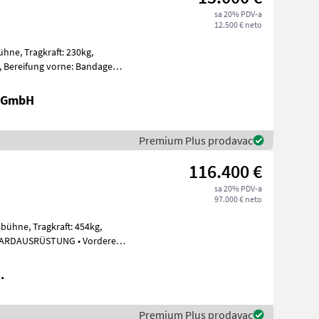
sa 20% PDV-a
12.500 € neto
: 230kg,
nda
r GmbH
Premium Plus prodavac
116.400 €
sa 20% PDV-a
97.000 € neto
aft: 454kg,
iten
.
Premium Plus prodavac