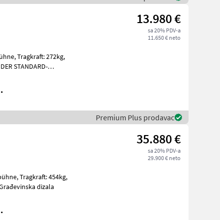
13.980 €
sa 20% PDV-a
11.650 € neto
: 272kg,
festem System IP6
.
Premium Plus prodavac
35.880 €
sa 20% PDV-a
29.900 € neto
t: 454kg,
strojevi Građevinska dizala
.