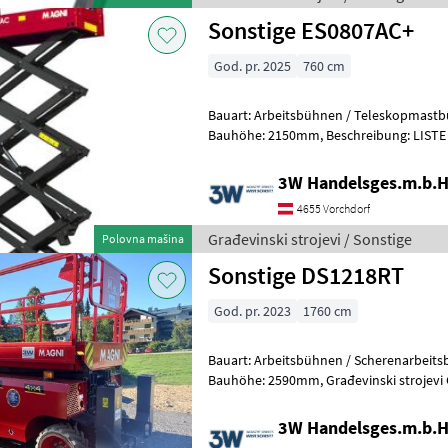
Sonstige ES0807AC+
God. pr. 2025
760 cm
Bauart: Arbeitsbühnen / Teleskopmastbühne, Tragkraft
Bauhöhe: 2150mm, Beschreibung: LISTE DER STANDARD-
AUSRÜSTUNG • Batterien AC mit wasser
3W Handelsges.m.b.H
4655 Vorchdorf
Građevinski strojevi / Sonstige
Polovna mašina
Sonstige DS1218RT
God. pr. 2023
1760 cm
Bauart: Arbeitsbühnen / Scherenarbeitsbühne, Tragkraf
Bauhöhe: 2590mm, Građevinski 
3W Handelsges.m.b.H