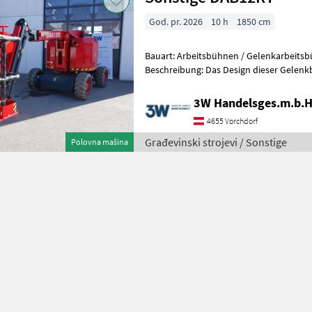
God. pr. 2026
10 h
1850 cm
Bauart: Arbeitsbühnen / Gelenkarbeitsbühne, Tragkraft
Beschreibung: Das Design dieser Gelenk
abgesenkten Schwerpunkt vor und errei
3W Handelsges.m.b.H
4655 Vorchdorf
Građevinski strojevi / Sonstige
Polovna mašina