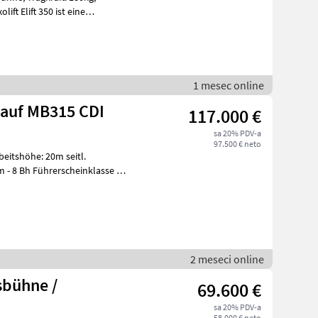
be
1 mesec online
 auf MB315 CDI
117.000 €
sa 20% PDV-a
97.500 € neto
beitshöhe: 20m seitl.
m - 8 Bh Führerscheinklasse B
2 meseci online
sbühne /
69.600 €
sa 20% PDV-a
58.000 € neto