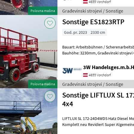
4655 Vorchdorf
Građevinski strojevi / Sonstige
Polovna mašina
Sonstige ES1823RTP
God. pr. 2023
2330 cm
Bauart: Arbeitsbühnen / Scherenarbeitsbühne, Tragkraf
Bauhöhe: 3230mm, Građevinski 
3W Handelsges.m.b.H
4655 Vorchdorf
Građevinski strojevi / Sonstige
Polovna mašina
Sonstige LIFTLUX SL 1
4x4
LIFTLUX SL 172-24D4WDS Hatz Diesel Mo
Komplett neu Revidiert Super Algemeine
m Ladeflächenlänge 4.4 m La