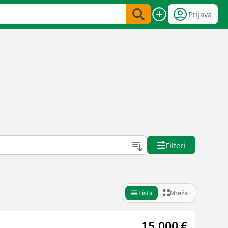
Prijava
Filteri
Lista
Mreža
15.000 €