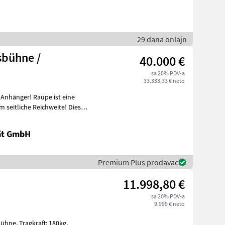
29 dana onlajn
sbühne /
40.000 €
sa 20% PDV-a
33.333,33 € neto
Raupe ist eine
tät GmbH
Premium Plus prodavac
11.998,80 €
sa 20% PDV-a
9.999 € neto
t: 180kg,