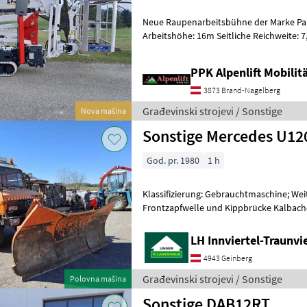
Neue Raupenarbeitsbühne der Marke Palazzani, Model
Arbeitshöhe: 16m Seitliche Reichweite: 7
Korbgröße: 140 x 70cm Honda-
PPK Alpenlift Mobili
3873 Brand-Nagelberg
Građevinski strojevi / Sonstige
Nova mašina
Sonstige Mercedes U1
God. pr. 1980
1 h
Klassifizierung: Gebrauchtmaschine; We
Frontzapfwelle und Kippbrücke Kalbacher Schneepflug LS 270
Baujahr: 1984
LH Innviertel-Traunvi
4943 Geinberg
Građevinski strojevi / Sonstige
Polovna mašina
Sonstige DAB12RT