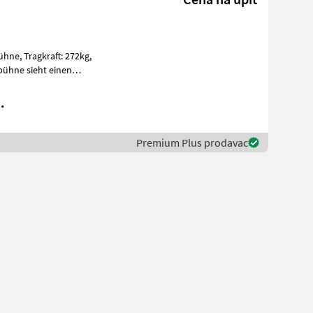
: 272kg,
bühne sieht einen
cht optim
.
Premium Plus prodavac