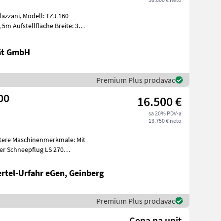
l: TZJ 160
, 5m Aufstellfläche Breite: 3m
tät GmbH
Premium Plus prodavac
200
16.500 €
sa 20% PDV-a
13.750 € neto
itere Maschinenmerkmale: Mit
ertel-Urfahr eGen, Geinberg
Premium Plus prodavac
Cena na upit