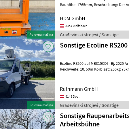
Bauhöhe: 1765mm, Beschreibung: Der Axolift Elift 350 ist eine
ultrakompakte und leichte Personenar
HDM GmbH
3354 Wolfsbach
Građevinski strojevi / Sonstige
Polovna mašina
Sonstige Ecoline RS200
Ecoline RS200 auf MB315CDI - Bj. 2025 Ar
Reichweite: 10, 50m Korblast: 250kg 75k
- 3, 5t  4 x Kunststoff-Unter
Ruthmann GmbH
8143 Dobl
Građevinski strojevi / Sonstige
Polovna mašina
Sonstige Raupenarbeit
Arbeitsbühne