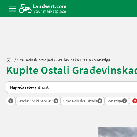
/
Građevinski Strojevi
/
Građevinska Dizala
/
Sonstige
Kupite Ostali Građevinskadi
Način na koji sortira Landwirt.com
x
x
x
x
x
Gradevinski Strojevi
Gradevinska Dizala
Sonstige