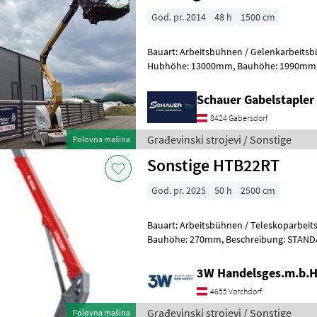
God. pr. 2014
48 h
1500 cm
Bauart: Arbeitsbühnen / Gelenkarbeitsbühne, Tragkraft
Hubhöhe: 13000mm, Bauhöhe: 1990mm, Bereifung vorne: Bandagen
Einfach 60 - 80% , Bereifung hinten: Ba
Schauer Gabelstaple
8424 Gabersdorf
Građevinski strojevi / Sonstige
Polovna mašina
Sonstige HTB22RT
God. pr. 2025
50 h
2500 cm
Bauart: Arbeitsbühnen / Teleskoparbeitsbühne, Tragkr
Bauhöhe: 270mm, Beschreibung: STANDARDAUSRÜSTUNG • Vordere
Pendelachse • Zwei Fahrgeschwindigke
3W Handelsges.m.b.H
4655 Vorchdorf
Građevinski strojevi / Sonstige
Polovna mašina