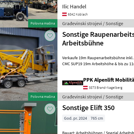
Ilic Handel
6842 Koblach
Građevinski strojevi / Sonstige
Polovna mašina
Sonstige Raupenarbeit
Arbeitsbühne
Verkaufe 19m Raupenarbeitsbühne inkl. Anhänger! 
CMC SUP19 19m Arbeitshöhe & bis zu 11m seitliche Reichweite! Diesel
& 230V Neue Batterie
PPK Alpenlift Mobili
3873 Brand-Nagelberg
Građevinski strojevi / Sonstige
Polovna mašina
Sonstige Elift 350
God. pr. 2024
765 cm
Bauart: Arbeitsbühnen / Spezial Arbeitsbühne, Tragkraf