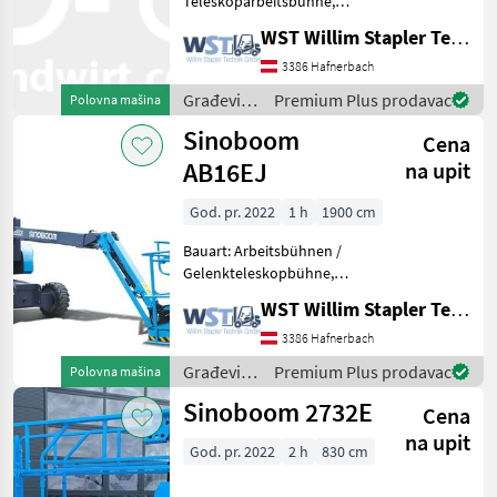
Teleskoparbeitsbühne,
Genie
Tragkraft: 454kg, Bauhöhe:
WST Willim Stapler Technik GmbH
2790mm, Građevinski
Manitou
strojevi Građevinska dizala
3386 Hafnerbach
Građevinski
Premium Plus prodavac
Polovna mašina
JLG
strojevi /
Sinoboom
Cena
Sinoboom
Snorkel
AB16EJ
na upit
Haulotte
God. pr. 2022
1 h
1900 cm
Prikaži
Bauart: Arbeitsbühnen /
sve
Gelenkteleskopbühne,
(19)
Tragkraft: 230kg, Bauhöhe:
WST Willim Stapler Technik GmbH
2000mm, Građevinski
MARKETPLACE
strojevi Građevinska dizala
3386 Hafnerbach
Građevinski
Premium Plus prodavac
Polovna mašina
Ponude
Marketplace
Oglasi
strojevi /
trgovaca
Sinoboom 2732E
Cena
Sinoboom
na upit
God. pr. 2022
2 h
830 cm