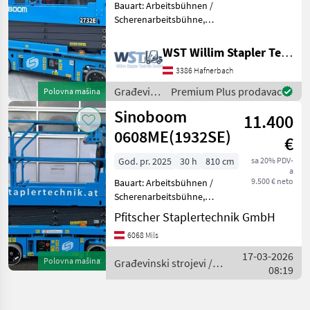
Bauart: Arbeitsbühnen /
Scherenarbeitsbühne,
Tragkraft: 250kg, Bauhöhe:
1960mm, Građevinski
WST Willim Stapler Technik GmbH
strojevi Građevinska dizala
3386 Hafnerbach
Građevinski
Premium Plus prodavac
Polovna mašina
strojevi /
Sinoboom
11.400
Sinoboom
0608ME(1932SE)
€
God. pr. 2025
30 h
810 cm
sa 20% PDV-
a
9.500 € neto
Bauart: Arbeitsbühnen /
Scherenarbeitsbühne,
Tragkraft: 230kg, Bauhöhe:
Pfitscher Staplertechnik GmbH
2140mm, Batterie: Bj. 2025
6068 Mils
24V 225Ah , Bereifung
vorne: Non Marking Einfach
17-03-2026
Polovna mašina
Građevinski strojevi /
, Bereifung hinte
08:19
Sinoboom