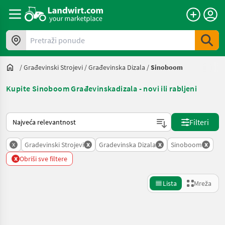
Pretraži ponude
/
Građevinski Strojevi
/
Građevinska Dizala
/
Sinoboom
Kupite Sinoboom Građevinskadizala - novi ili rabljeni
Način na koji sortira Landwirt.com
Filteri
x
x
x
x
Gradevinski Strojevi
Gradevinska Dizala
Sinoboom
x
Obriši sve filtere
Lista
Mreža