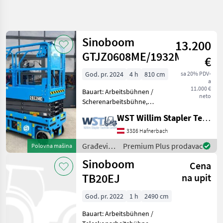
Precizirajte
pretragu
Sinoboom
13.200
Kategorija
Država
Filteri
4
GTJZ0608ME/1932ME
€
God. pr. 2024
4 h
810 cm
sa 20% PDV-
Prikaži 5
TRENUTNA
Resetuj
a
PUTANJA
rezultata
11.000 €
Bauart: Arbeitsbühnen /
neto
Izgradnja
Scherenarbeitsbühne,
Tragkraft: 230kg, Bauhöhe:
Gradevinski
WST Willim Stapler Technik GmbH
1880mm, Građevinski
Strojevi
strojevi Građevinska dizala
3386 Hafnerbach
Gradevinska
Dizala
Građevinski
Premium Plus prodavac
Polovna mašina
strojevi /
Sinoboom
Sinoboom
Cena
Sinoboom
TB20EJ
na upit
IZABERITE
KATEGORIJU
God. pr. 2022
1 h
2490 cm
Sinoboom
Bauart: Arbeitsbühnen /