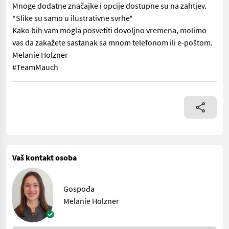
Mnoge dodatne značajke i opcije dostupne su na zahtjev.
*Slike su samo u ilustrativne svrhe*
Kako bih vam mogla posvetiti dovoljno vremena, molimo
vas da zakažete sastanak sa mnom telefonom ili e-poštom.
Melanie Holzner
#TeamMauch
Weidemann 2060 Utovarivač na kotačima - 57 KS - Okretna točka 
Vaš kontakt osoba
Gospođa
Melanie Holzner