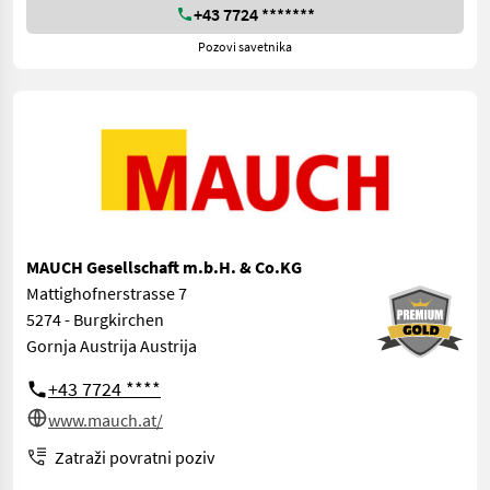
+43 7724 *******
Pozovi savetnika
MAUCH Gesellschaft m.b.H. & Co.KG
Mattighofnerstrasse 7
5274 - Burgkirchen
Gornja Austrija Austrija
+43 7724 ****
www.mauch.at/
Zatraži povratni poziv