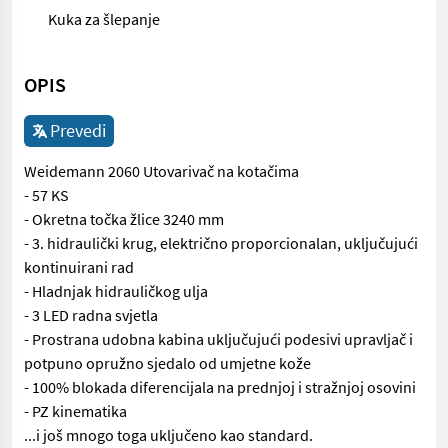
Kuka za šlepanje
OPIS
Prevedi
Weidemann 2060 Utovarivač na kotačima
- 57 KS
- Okretna točka žlice 3240 mm
- 3. hidraulički krug, električno proporcionalan, uključujući
kontinuirani rad
- Hladnjak hidrauličkog ulja
- 3 LED radna svjetla
- Prostrana udobna kabina uključujući podesivi upravljač i
potpuno opružno sjedalo od umjetne kože
- 100% blokada diferencijala na prednjoj i stražnjoj osovini
- PZ kinematika
...i još mnogo toga uključeno kao standard.