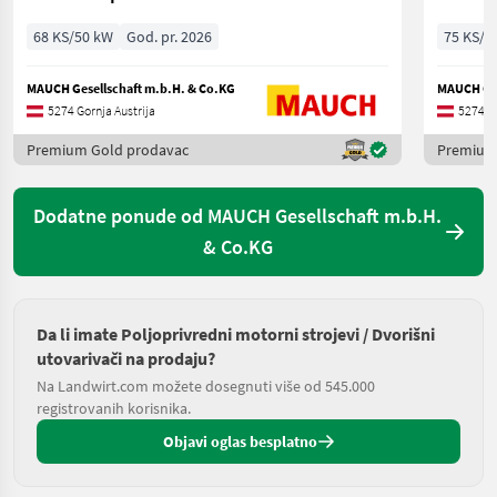
68 KS/50 kW
God. pr. 2026
75 KS/5
MAUCH Gesellschaft m.b.H. & Co.KG
MAUCH Ges
5274 Gornja Austrija
5274 Go
Premium Gold prodavac
Premium
Dodatne ponude od MAUCH Gesellschaft m.b.H.
& Co.KG
Da li imate Poljoprivredni motorni strojevi / Dvorišni
utovarivači na prodaju?
Na Landwirt.com možete dosegnuti više od 545.000
registrovanih korisnika.
Objavi oglas besplatno