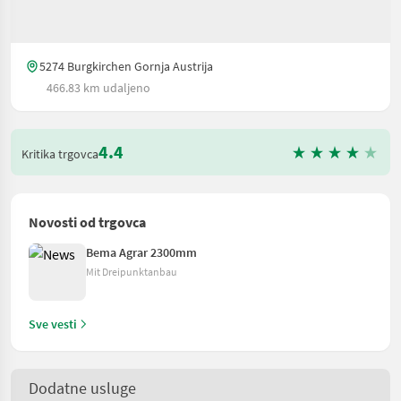
5274 Burgkirchen Gornja Austrija
466.83 km udaljeno
4.4
Kritika trgovca
Novosti od trgovca
Bema Agrar 2300mm
Mit Dreipunktanbau
Sve vesti
Dodatne usluge