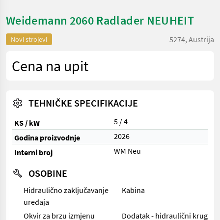
Weidemann 2060 Radlader NEUHEIT
5274, Austrija
Novi strojevi
Cena na upit
TEHNIČKE SPECIFIKACIJE
5 / 4
KS / kW
2026
Godina proizvodnje
WM Neu
Interni broj
OSOBINE
Hidraulično zaključavanje
Kabina
uređaja
Okvir za brzu izmjenu
Dodatak - hidraulični krug