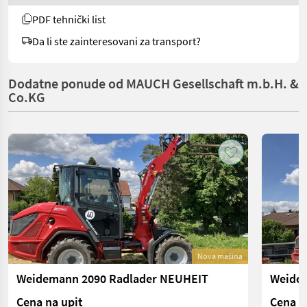
PDF tehnički list
Da li ste zainteresovani za transport?
Dodatne ponude od MAUCH Gesellschaft m.b.H. &
Co.KG
Nova mašina
Weidemann 2090 Radlader NEUHEIT
Cena na upit
Cena n